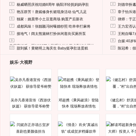
4
4
杨威晒照庆祝结婚8周年 杨阳洋轻抚妈妈孕肚
刘德华扮邋
5
5
艳压群芳！唐嫣修身长裙现身活动 仙气儿足
章子怡斥港
6
6
独家：姚晨带小土豆逛商场 购置产后新衣
律师：于正
7
7
成都风味！张靓颖冯轲曝婚纱照 吃串串打麻将
王力宏否认
8
8
接地气！阔太熊黛林打扮休闲逛街买厕所泵
王刚自曝7
9
9
台媒:40
马蓉离婚后，砸1000万人民币给媒体要求删掉这照片
10
10
甜到腻！黄晓明上海庆生 Baby挺孕肚送蛋糕
陈冠希：假
娱乐·大视野
吴亦凡香港宣传《西游伏
邓超携《乘风破浪》登陆
《健忘村》舒淇
妖篇》 获徐导星爷称赞
快本 现场释放表情包
覆，“村”出自