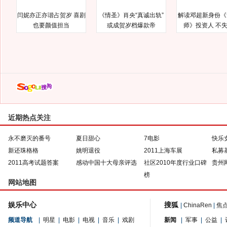
闫妮亦正亦谐占贺岁 喜剧
《情圣》肖央“真诚出轨”
解读邓超新身份《
也要颜值担当
或成贺岁档爆款帝
师》投资人 不
近期热点关注
永不磨灭的番号
夏日甜心
7电影
快乐
新还珠格格
姚明退役
2011上海车展
私募
2011高考试题答案
感动中国十大母亲评选
社区2010年度行业口碑
贵州
榜
网站地图
娱乐中心
搜狐
|
ChinaRen
|
焦
频道导航
|
明星
|
电影
|
电视
|
音乐
|
戏剧
新闻
|
军事
|
公益
|