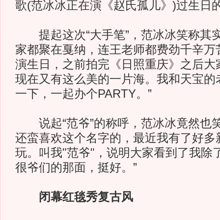
歌(范冰冰正在演《赵氏孤儿》)过生日
提起这次“大手笔”，范冰冰笑称其实
家都聚在戛纳，连王老师都费劲千辛万
演生日，之前拍完《日照重庆》之后大
现在又有这么美的一片海。我和天宝的
一下，一起办个PARTY。”
说起“范爷”的称呼，范冰冰竟然也笑
还蛮喜欢这个名字的，最近我有了好多
玩。叫我"范爷"，说明大家看到了我除
很爷们的那面，挺好。”
闭幕红毯秀复古风