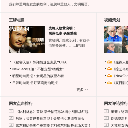
我们尊重网友发言的权利，请您尊重他人，文明用语。
王牌栏目
视频策划
先锋人物黄晓明：
感谢低潮 偶像重生
黄晓明开始意识到，有些事
情需要改变。……
[详细]
《秘密天使》陈翔情迷金素恩YURA
《先锋人
NewFace张俪：不怕定型“物质女”
《综艺马
明星时尚周报：女明星的欲望衣橱
《NewF
日韩时尚周报
好莱坞街拍周报
《夏日甜
更多 >>
网友点击排行
网友评论排行
1
1
《比利林恩》首映 章子怡范冰冰冯小刚捧场红毯
董卿：这两
2
2
独家：买菜也要拗造型！金星携女逛街有派头
刘德华新片
3
3
京东和奶茶哪个更重要？刘强东的回答全场大笑！
为救母女俩