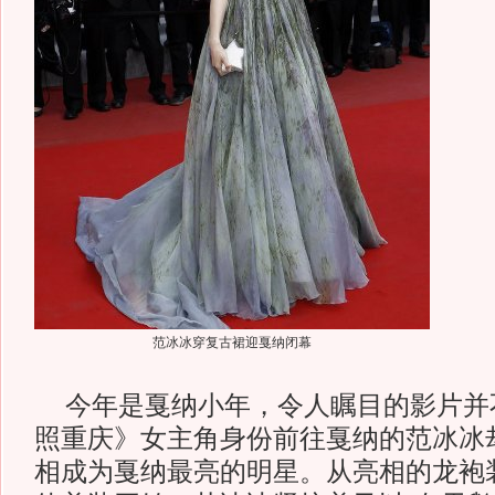
范冰冰穿复古裙迎戛纳闭幕
今年是戛纳小年，令人瞩目的影片并
照重庆》女主角身份前往戛纳的范冰冰
相成为戛纳最亮的明星。从亮相的龙袍