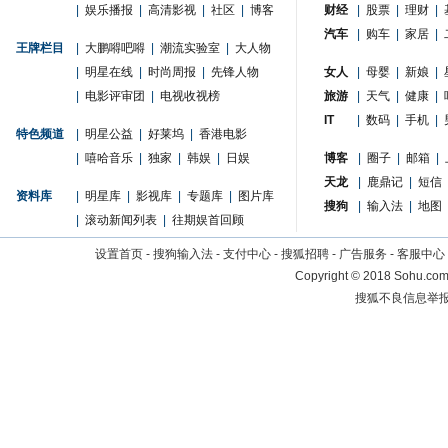
|
娱乐播报
|
高清影视
|
社区
|
博客
财经
|
股票
|
理财
|
汽车
|
购车
|
家居
|
王牌栏目
|
大鹏嘚吧嘚
|
潮流实验室
|
大人物
|
明星在线
|
时尚周报
|
先锋人物
女人
|
母婴
|
新娘
|
|
电影评审团
|
电视收视榜
旅游
|
天气
|
健康
|
IT
|
数码
|
手机
|
特色频道
|
明星公益
|
好莱坞
|
香港电影
|
嘻哈音乐
|
独家
|
韩娱
|
日娱
博客
|
圈子
|
邮箱
|
天龙
|
鹿鼎记
|
短信
资料库
|
明星库
|
影视库
|
专题库
|
图片库
搜狗
|
输入法
|
地图
|
滚动新闻列表
|
往期娱首回顾
设置首页
-
搜狗输入法
-
支付中心
-
搜狐招聘
-
广告服务
-
客服中心
Copyright
©
2018 Sohu.com 
搜狐不良信息举