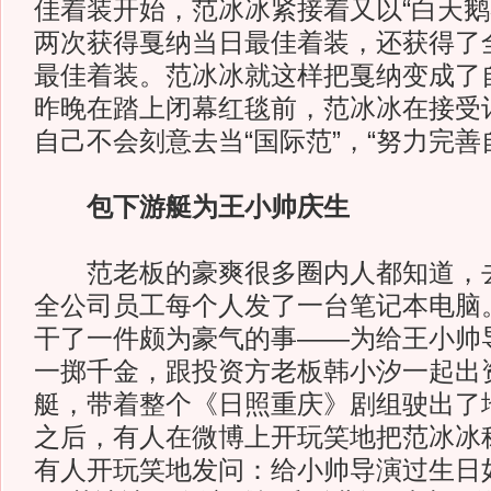
佳着装开始，范冰冰紧接着又以“白天鹅礼
两次获得戛纳当日最佳着装，还获得了
最佳着装。范冰冰就这样把戛纳变成了
昨晚在踏上闭幕红毯前，范冰冰在接受
自己不会刻意去当“国际范”，“努力完善
包下游艇为王小帅庆生
范老板的豪爽很多圈内人都知道，去
全公司员工每个人发了一台笔记本电脑
干了一件颇为豪气的事——为给王小帅
一掷千金，跟投资方老板韩小汐一起出
艇，带着整个《日照重庆》剧组驶出了
之后，有人在微博上开玩笑地把范冰冰称
有人开玩笑地发问：给小帅导演过生日