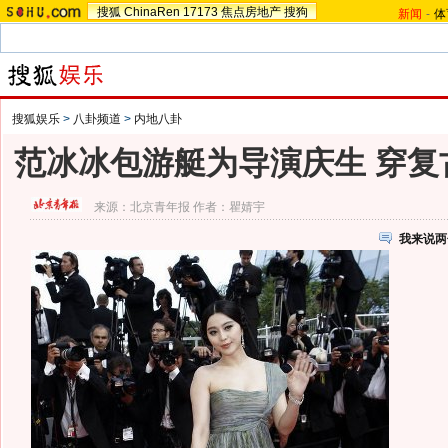
搜狐
ChinaRen
17173
焦点房地产
搜狗
新闻
-
体
搜狐娱乐
>
八卦频道
>
内地八卦
范冰冰包游艇为导演庆生 穿复
来源：
北京青年报
作者：瞿婧宇
我来说两