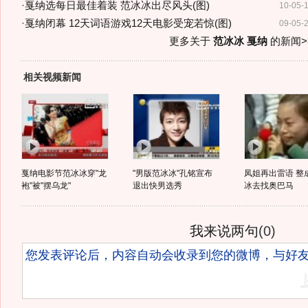
·
戛纳选每日最佳着装 范冰冰出尽风头(图)
10-05-
·
戛纳闭幕 12天词语游戏12天电影受宠若惊(图)
09-05-
更多关于
范冰冰 戛纳
的新闻>
相关视频新闻
戛纳电影节范冰冰穿"龙
"男版范冰冰"孔铭宣布
凤姐再出雷语 整
袍"被"摆乌龙"
退出快男选秀
冰去找奥巴马
我来说两句
(
0
)