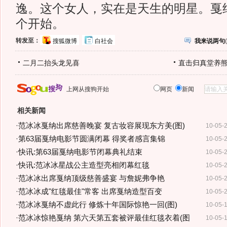
逸。这个女人，实在是天生的明星。戛
个开始。
转发至：
搜狐微博
白社会
我来说两句
(
二月二抬头龙见喜
直击归真堂养
上网从搜狗开始
网页
新闻
相关新闻
·
范冰冰戛纳出席慈善晚宴 复古妆容展现东方美(图)
10-05-
·
第63届戛纳电影节圆满闭幕 得奖者感言集锦
10-05-
·
快讯:第63届戛纳电影节闭幕典礼结束
10-05-
·
快讯:范冰冰星战公主造型亮相闭幕红毯
10-05-
·
范冰冰出席戛纳顶级慈善盛宴 与詹妮弗争艳
10-05-
·
范冰冰成"红毯最佳"常客 出席戛纳造型百变
10-05-
·
范冰冰戛纳不虚此行 修炼十年国际惊艳一回(图)
10-05-
·
范冰冰惊艳戛纳 第六天第五套被评最佳红毯衣着(图
10-05-