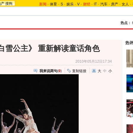
地产
搜狗
新闻
-
体育
-
S
-
娱乐
-
V
-
财经
-
IT
-
汽车
-
房产
-
女人
-
热点：
热
白雪公主》 重新解读童话角色
2010年05月12日17:34
我来说两句
(
0
)
复制链接
大
中
小