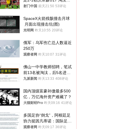
足2-1勒沃库森U17 淘汰赛
将战河床
射门中国
前天21:50
53评论
SpaceX火箭残骸撞击月球
 月面出现撞击坑(图)
光明网
昨天10:55
20评论
俄军：乌军伤亡总人数逼近
250万
观察者网
昨天10:07
31评论
佛山一中学教师招聘，笔试
前13名被淘汰，后5名进体
检，被疑萝卜岗，官方通
九派新闻
昨天13:33
408评论
报：已叫停
国内顶级富豪补缴最多500
亿，万亿海外资产难藏了？
大猫财经Pro
昨天09:16
41评论
多国足协“倒戈”，阿根廷足
协力挺因凡蒂诺：国际足联
今后应继续在其领导下前行
观察者网
昨天09:17
36评论