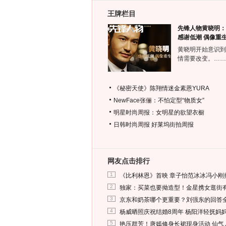
王牌栏目
先锋人物黄晓明：
感谢低潮 偶像重
黄晓明开始意识到
情需要改变。……
《秘密天使》陈翔情迷金素恩YURA
NewFace张俪：不怕定型“物质女”
明星时尚周报：女明星的欲望衣橱
日韩时尚周报
好莱坞街拍周报
网友点击排行
1
《比利林恩》首映 章子怡范冰冰冯小刚
2
独家：买菜也要拗造型！金星携女逛街
3
京东和奶茶哪个更重要？刘强东的回答
4
杨威晒照庆祝结婚8周年 杨阳洋轻抚妈
5
艳压群芳！唐嫣修身长裙现身活动 仙气