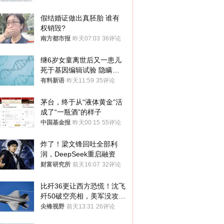
假结婚证做出真胚胎 谁有
权销毁?
南方都市报
昨天07:03
36评论
继6岁女童离世后又一患儿
死于基因编辑试验 隐瞒一
年才对外披露
有料新语
昨天11:59
35评论
茅台，终于从“液体黄金”活
成了“一瓶酒”的样子
中国基金报
昨天00:15
55评论
炸了！梁文锋回吐全部利
润，DeepSeek重启融资
财富研究所
前天16:07
32评论
比歼36更让西方恐慌！沈飞
歼50破空亮相，美军没攻克
的技术被拿下
尖锋视野
前天13:31
26评论