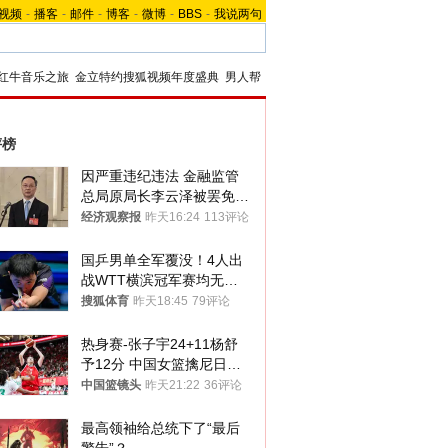
视频
-
播客
-
邮件
-
博客
-
微博
-
BBS
-
我说两句
红牛音乐之旅
金立特约搜狐视频年度盛典
男人帮
评榜
因严重违纪违法 金融监管
总局原局长李云泽被罢免全
国人大代表
经济观察报
昨天16:24
113评论
国乒男单全军覆没！4人出
战WTT横滨冠军赛均无缘
八强
搜狐体育
昨天18:45
79评论
热身赛-张子宇24+11杨舒
予12分 中国女篮擒尼日利
亚
中国篮镜头
昨天21:22
36评论
最高领袖给总统下了“最后