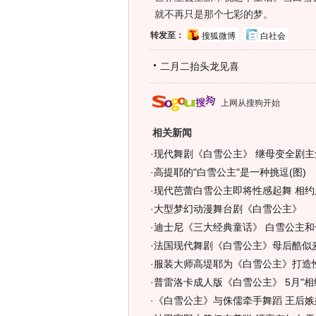
就不再只是那个七彩的梦。
转发至：
搜狐微博
白社会
二月二抬头龙见喜
上网从搜狗开始
相关新闻
·
现代舞剧《白雪公主》 继母变全剧主角
·
高提耶的"白雪公主"是一种挑逗(图)
·
现代芭蕾白雪公主即将性感起舞 相约
·
大型梦幻动漫舞台剧《白雪公主》
·
迪士尼《三大经典童话》 白雪公主和
·
法国现代舞剧《白雪公主》母后酷似麦
·
服装大师高堤耶为《白雪公主》打造性
·
普雷洛卡成人版《白雪公主》 5月"相
·
《白雪公主》与侏儒牵手舞蹈 王后嫉