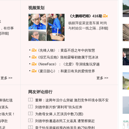
视频策划
《大鹏嘚吧嘚》416期
生
杨丽萍提菜篮逛车展 时尚
，有些事
与村姑仅一线之隔…
[详细]
[详细]
《先锋人物》：黄磊不惑之年中的智慧
《综艺马后炮》陈柏霖曝初吻属于范冰冰
《NewFace》：《北爱》导演续集玩穿越
《夏日甜心》：和夏日有关的爱情世界
更多 >>
更多 >>
网友评论排行
1
捧场红毯
董卿：这两年没什么突破 激烈竞争环境令我不安
2
有派头
刘德华新片扮“犀利哥”街头狂奔
3
全场大笑！
为救母女俩 人艺演员中数刀(图)
4
妈孕肚
刘德华扮邋遢农民工太逼真 遭警察驱赶
5
儿足
章子怡斥港媒歧视内地演员 称刁钻势利