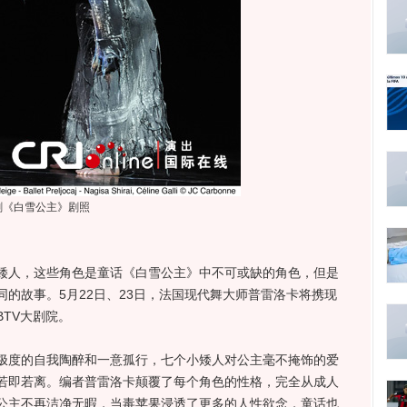
剧《白雪公主》剧照
人，这些角色是童话《白雪公主》中不可或缺的角色，但是
的故事。5月22日、23日，法国现代舞大师普雷洛卡将携现
TV大剧院。
度的自我陶醉和一意孤行，七个小矮人对公主毫不掩饰的爱
若即若离。编者普雷洛卡颠覆了每个角色的性格，完全从成人
公主不再洁净无暇，当毒苹果浸透了更多的人性欲念，童话也