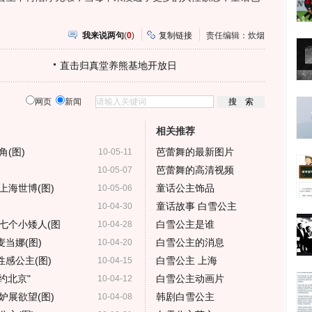
我来说两句
(
0
)
复制链接
责任编辑：炊烟
直击归真堂养熊基地开放日
网页
新闻
相关推荐
(图)
芭蕾舞的最新图片
10-05-11
芭蕾舞的高清视频
10-05-07
上海世博(图)
童话公主饰品
10-05-06
童话故事 白雪公主
10-04-30
七个小矮人(图
白雪公主是谁
10-04-28
当娜(图)
白雪公主的消息
10-04-20
感公主(图)
白雪公主 上海
10-04-15
约北京"
白雪公主动画片
10-04-12
妒展欲望(图)
韩剧白雪公主
10-04-08