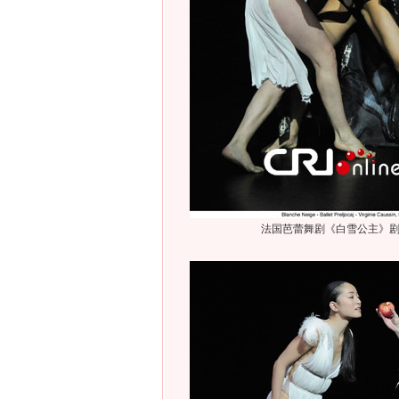
法国芭蕾舞剧《白雪公主》