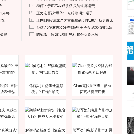
6
衣
律师：于正不构成侵权 只能道德谴责
7
打麻将
王力宏否认“辱华”：别给歌词扣帽子
8
所泵
王刚自曝7成家产为古董藏品：睡180年历史古床
9
台媒:40岁林志玲冷冻9颗卵子 全副武装怕被认出
删掉这照片
10
送蛋糕
陈冠希：假如我有时光机 也什么都不改
破浪》登陆
《健忘村》舒淇造型颠
Clara克拉拉空降古都 红
释放表情包
覆，“村”出自然美
裙亮相喜庆迎新
“真诚出轨”
解读邓超新身份《复合大
胡军澳门电影节影帝加冕