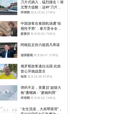
刀片式插入，猛烈撞击！湖
北警方提醒：这种“刀片超
车”，太危险了
环球网
前天15:50
27评论
中国游客在泰国机场遭“歧
视性手势”，泰方责令全面
调查，对责任人采取最严厉
新黄河
昨天09:00
75评论
处分
阿根廷足协力挺因凡蒂诺
澎湃新闻
昨天08:47
37评论
俄罗斯政客逃往法国 此前
曾公开挑战普京
知世
前天18:38
97评论
弹药不足，美重启“超级大
炮”遭嘲讽：“废物利用”
环球网
昨天06:56
74评论
“女生洗澡，大叔帮搓背”，