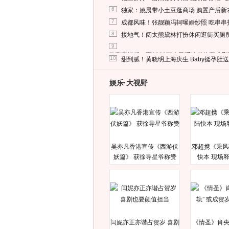
6
独家：姚晨带小土豆逛商场 购置产后新
7
成都风味！张靓颖冯轲曝婚纱照 吃串串
8
接地气！阔太熊黛林打扮休闲逛街买厕
9
马蓉离婚后，砸1000万人民币给媒体要求
10
甜到腻！黄晓明上海庆生 Baby挺孕肚
娱乐·大视野
吴亦凡香港宣传《西游伏
邓超携《乘风
妖篇》 获徐导星爷称赞
快本 现场
闫妮亦正亦谐占贺岁 喜剧
《情圣》肖央