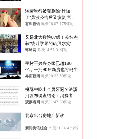
鸿蒙智行被曝删除“竹知
了”风波公告后又恢复 官媒
曾力挺：劝华为要大度的，
有料新语
昨天16:07
175评论
你们适不适合？
又是北大数院07级！苏炜杰
获“统计学界的诺贝尔奖”
环球网
昨天14:57
31评论
宇树王兴兴身家已超180
亿，一批90后新贵也将诞生
界面新闻
昨天10:22
59评论
桃酥中吃出金属牙冠？泸溪
河发布调查结论：消费者已
澄清，所发视频情况不属实
观察者网
昨天11:47
30评论
北京出台房地产新政
新闻资讯综合
昨天21:34
43评论