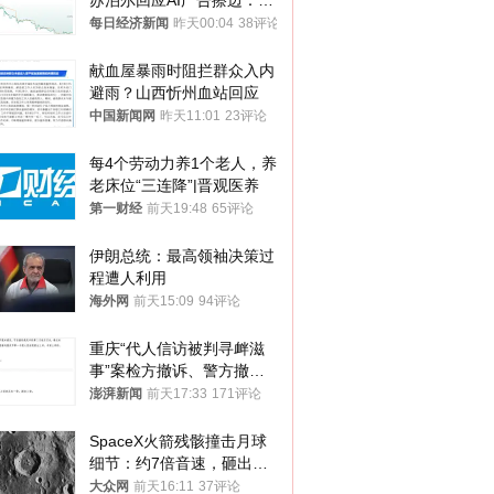
苏泊尔回应AI广告擦边：视
频全下架，已强化内容管理
每日经济新闻
昨天00:04
38评论
与审核
献血屋暴雨时阻拦群众入内
避雨？山西忻州血站回应
中国新闻网
昨天11:01
23评论
每4个劳动力养1个老人，养
老床位“三连降”|晋观医养
第一财经
前天19:48
65评论
伊朗总统：最高领袖决策过
程遭人利用
海外网
前天15:09
94评论
重庆“代人信访被判寻衅滋
事”案检方撤诉、警方撤
案，两被告人获国赔
澎湃新闻
前天17:33
171评论
SpaceX火箭残骸撞击月球
细节：约7倍音速，砸出直
径约30米撞击坑
大众网
前天16:11
37评论