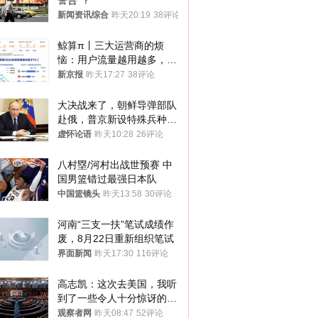
警告”？
新闻资讯综合
昨天20:19
38评论
鲸算π丨三大运营商的烦
恼：用户流量越用越多，收
入却越来越少
新京报
昨天17:27
38评论
大决战来了，朝鲜导弹部队
赴俄，普京新设特殊兵种，
76岁老将扛旗
虚怀论语
昨天10:28
26评论
八村塁/河村出战世预赛 中
国男篮错过最强日本队
中国篮镜头
昨天13:58
30评论
河南“三支一扶”笔试成绩作
废，8月22日重新组织笔试
界面新闻
昨天17:30
116评论
高志凯：这次去美国，我听
到了一些令人十分惊讶的消
息
观察者网
昨天08:47
52评论