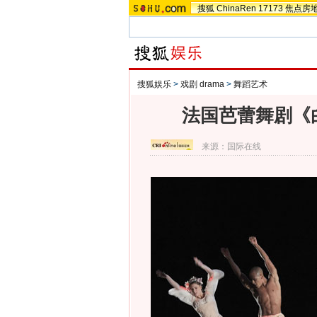
搜狐
ChinaRen
17173
焦点房
搜狐娱乐
>
戏剧 drama
>
舞蹈艺术
法国芭蕾舞剧《
来源：
国际在线