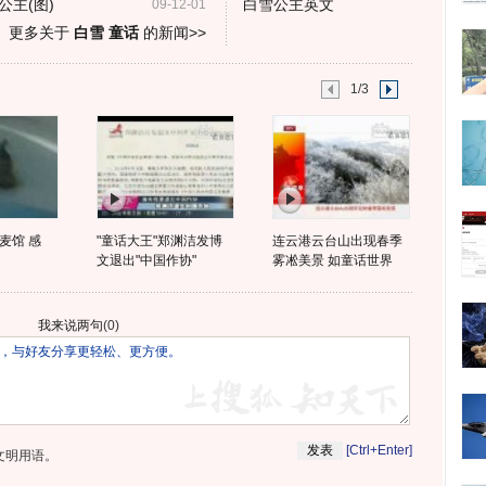
主(图)
白雪公主英文
09-12-01
更多关于
白雪 童话
的新闻>>
1/3
麦馆 感
"童话大王"郑渊洁发博
连云港云台山出现春季
文退出"中国作协"
雾凇美景 如童话世界
我来说两句
(
0
)
[Ctrl+Enter]
文明用语。