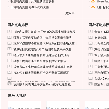
明星时尚周报：女明星的欲望衣橱
《NewF
日韩时尚周报
好莱坞街拍周报
《夏日甜
更多 >>
网友点击排行
网友评论排行
1
1
《比利林恩》首映 章子怡范冰冰冯小刚捧场红毯
董卿：这两
2
2
独家：买菜也要拗造型！金星携女逛街有派头
刘德华新片
3
3
京东和奶茶哪个更重要？刘强东的回答全场大笑！
为救母女俩
4
4
杨威晒照庆祝结婚8周年 杨阳洋轻抚妈妈孕肚
刘德华扮邋
5
5
艳压群芳！唐嫣修身长裙现身活动 仙气儿足
章子怡斥港
6
6
独家：姚晨带小土豆逛商场 购置产后新衣
律师：于正
7
7
成都风味！张靓颖冯轲曝婚纱照 吃串串打麻将
王力宏否认
8
8
接地气！阔太熊黛林打扮休闲逛街买厕所泵
王刚自曝7
9
9
台媒:40
马蓉离婚后，砸1000万人民币给媒体要求删掉这照片
10
10
甜到腻！黄晓明上海庆生 Baby挺孕肚送蛋糕
陈冠希：假
娱乐·大视野