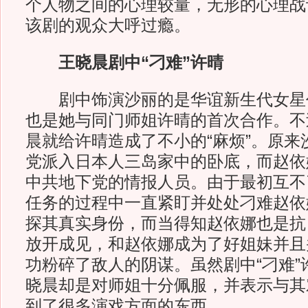
个人物之间的心理较量，无形的心理战
该剧的观众大呼过瘾。
王晓晨剧中“刁难”许晴
剧中饰演沙丽的是华谊新生代女星
也是她与同门师姐许晴的首次合作。不
晨就给许晴造成了不小的“麻烦”。原来
党派入日本人三岛家中的卧底，而赵依
中共地下党的情报人员。由于最初互不
任务的过程中一直紧盯并处处刁难赵依
探其真实身份，而当得知赵依娜也是抗
放开成见，和赵依娜成为了好姐妹并且
功粉碎了敌人的阴谋。虽然剧中“刁难”
晓晨却是对师姐十分佩服，并表示与其
到了很多演戏方面的东西。