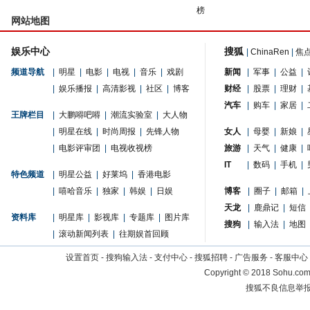
榜
网站地图
娱乐中心
搜狐
|
ChinaRen
|
焦
频道导航
|
明星
|
电影
|
电视
|
音乐
|
戏剧
新闻
|
军事
|
公益
|
|
娱乐播报
|
高清影视
|
社区
|
博客
财经
|
股票
|
理财
|
汽车
|
购车
|
家居
|
王牌栏目
|
大鹏嘚吧嘚
|
潮流实验室
|
大人物
|
明星在线
|
时尚周报
|
先锋人物
女人
|
母婴
|
新娘
|
|
电影评审团
|
电视收视榜
旅游
|
天气
|
健康
|
IT
|
数码
|
手机
|
特色频道
|
明星公益
|
好莱坞
|
香港电影
|
嘻哈音乐
|
独家
|
韩娱
|
日娱
博客
|
圈子
|
邮箱
|
天龙
|
鹿鼎记
|
短信
资料库
|
明星库
|
影视库
|
专题库
|
图片库
搜狗
|
输入法
|
地图
|
滚动新闻列表
|
往期娱首回顾
设置首页
-
搜狗输入法
-
支付中心
-
搜狐招聘
-
广告服务
-
客服中心
Copyright
©
2018 Sohu.com 
搜狐不良信息举