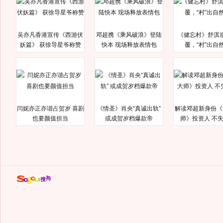
吴亦凡香港宣传《西游伏
邓超携《乘风破浪》登陆
《健忘村》舒淇
妖篇》 获徐导星爷称赞
快本 现场释放表情包
覆，“村”出自
闫妮亦正亦谐占贺岁 喜剧
《情圣》肖央“真诚出轨”
解读邓超新身份《
也要颜值担当
或成贺岁档爆款帝
师》投资人 不