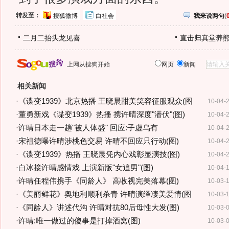
转发至：
搜狐微博
白社会
我来说两句
(
二月二抬头龙见喜
直击归真堂养
上网从搜狗开始
网页
新闻
相关新闻
·
《谍变1939》北京热播 王晓晨甜美笑容征服观众(图
10-04-
·
董勇新戏《谍变1939》热播 携许晴深度"潜伏"(图)
10-04-
·
许晴日本走一趟"被人体盛" 回应:子虚乌有
10-04-
·
宋祖德曝许晴涉桃色交易 许晴不回应只行动(图)
10-04-
·
《谍变1939》热播 王晓晨凭内心戏彰显演技(图)
10-04-
·
白冰接许晴感情戏 上演新版"女追男"(图)
10-04-
·
许晴任程伟携手《同龄人》 高收视完美落幕(图)
10-03-
·
《美丽鲜花》奥地利顺利杀青 许晴演绎凄美爱情(图
10-03-
·
《同龄人》讲述代沟 许晴对抗80后母性大发(图)
10-03-
·
许晴:唯一做过的傻事是打掉酒窝(图)
10-03-