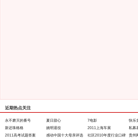
近期热点关注
永不磨灭的番号
夏日甜心
7电影
快乐
新还珠格格
姚明退役
2011上海车展
私募
2011高考试题答案
感动中国十大母亲评选
社区2010年度行业口碑
贵州