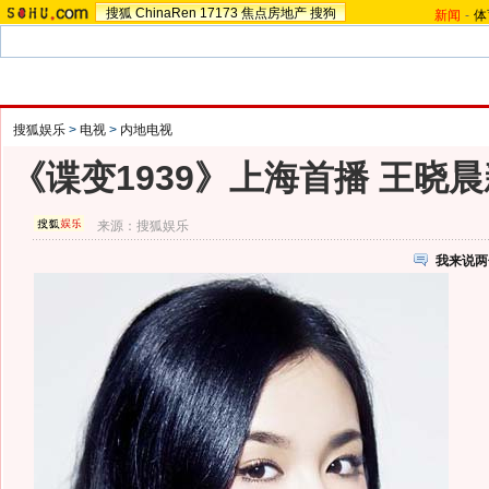
搜狐
ChinaRen
17173
焦点房地产
搜狗
新闻
-
体
搜狐娱乐
>
电视
>
内地电视
《谍变1939》上海首播 王晓晨
来源：
搜狐娱乐
我来说两