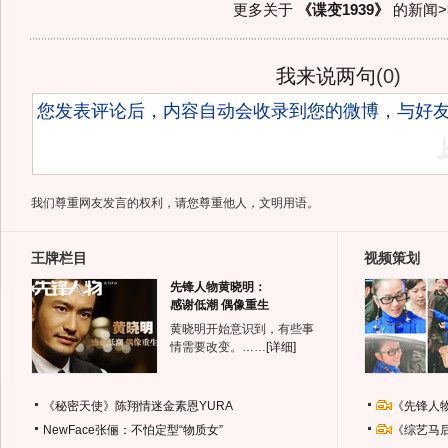
更多关于
《谍变1939》
的新闻>
我来说两句
(
0
)
我们尊重网友发言的权利，请您尊重他人，文明用语。
王牌栏目
视频策划
先锋人物黄晓明：
感谢低潮 偶像重生
黄晓明开始意识到，有些事
情需要改变。……
[详细]
《秘密天使》陈翔情迷金素恩YURA
《先锋人
NewFace张俪：不怕定型“物质女”
《综艺马