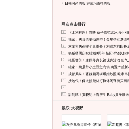
日韩时尚周报
好莱坞街拍周报
网友点击排行
1
《比利林恩》首映 章子怡范冰冰冯小刚
2
独家：买菜也要拗造型！金星携女逛街
3
京东和奶茶哪个更重要？刘强东的回答
4
杨威晒照庆祝结婚8周年 杨阳洋轻抚妈
5
艳压群芳！唐嫣修身长裙现身活动 仙气
6
独家：姚晨带小土豆逛商场 购置产后新
7
成都风味！张靓颖冯轲曝婚纱照 吃串串
8
接地气！阔太熊黛林打扮休闲逛街买厕
9
马蓉离婚后，砸1000万人民币给媒体要求
10
甜到腻！黄晓明上海庆生 Baby挺孕肚
娱乐·大视野