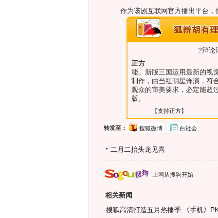
作为该剧互联网官方播出平台，搜
?
辩论
正方
能。新版三国运用最新的视
制作，由当红明星饰演，符
观众的审美要求，必定能超
版。
【
支持正方
】
转发至：
搜狐微博
白社会
二月二抬头龙见喜
上网从搜狗开始
相关新闻
·
搜狐高清打造五月热播季 《手机》P