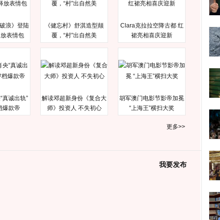
破浪》登陆
《健忘村》舒淇造型颠
Clara克拉拉空降古都 红
释放表情包
覆，“村”出自然美
裙亮相喜庆迎新
“真诚出轨”
解读邓超新身份《复合大
胡军澳门电影节影帝加冕
档爆款帝
师》投资人 不失初心
“上海王”横扫大奖
更多>>
我要发布