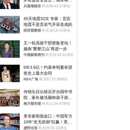
罗斯盟友受攻击，俄军将动
用核武器保护
兵器海陆空
昨天09:43
27评论
45天地震32次 专家：宜宾
地震不是页岩气开采造成的
经济观察报
昨天18:19
41评论
又一轮高级干部密集变动！
越南“重整江山”再进一步
中国新闻周刊
昨天16:43
81评论
5年3.6亿！约基奇明夏有望
签史上最大合同
NBA广角
昨天07:15
38评论
传销头目出狱后开办国学书
院，家长被洗脑称孩子挨打
才有效果
南方都市报
昨天11:34
67评论
美专家彻底改口：中国军力
10年“史无前例”狂飙！美军
真慌了
虚怀论语
昨天09:33
22评论