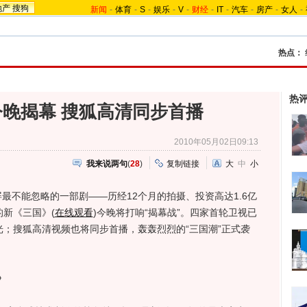
地产
搜狗
新闻
-
体育
-
S
-
娱乐
-
V
-
财经
-
IT
-
汽车
-
房产
-
女人
-
热点：
热
晚揭幕 搜狐高清同步首播
2010年05月02日09:13
我来说两句
(
28
)
复制链接
大
中
小
最不能忽略的一部剧——历经12个月的拍摄、投资高达1.6亿
的新《三国》(
在线观看
)今晚将打响“揭幕战”。四家首轮卫视已
光；搜狐高清视频也将同步首播，轰轰烈烈的“三国潮”正式袭
》