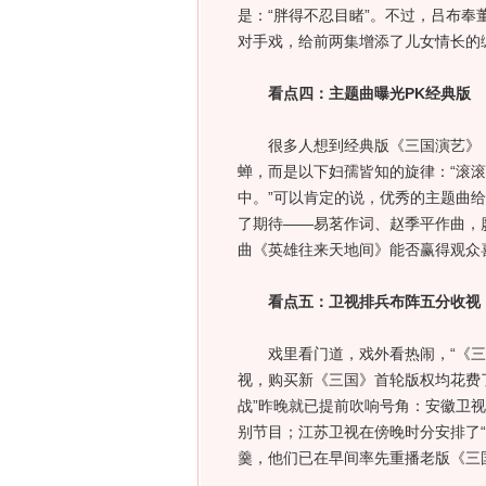
是：“胖得不忍目睹”。不过，吕布
对手戏，给前两集增添了儿女情长的
看点四：主题曲曝光PK经典版
很多人想到经典版《三国演艺》，
蝉，而是以下妇孺皆知的旋律：“滚
中。”可以肯定的说，优秀的主题曲
了期待——易茗作词、赵季平作曲，
曲《英雄往来天地间》能否赢得观众
看点五：卫视排兵布阵五分收视
戏里看门道，戏外看热闹，“《三国
视，购买新《三国》首轮版权均花费
战”昨晚就已提前吹响号角：安徽卫视
别节目；江苏卫视在傍晚时分安排了
羹，他们已在早间率先重播老版《三