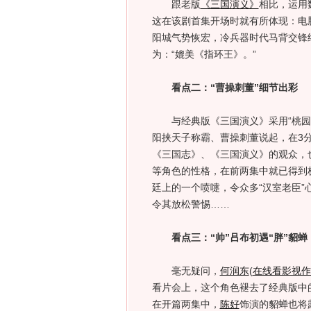
跟老版
《三国演义》
相比，运用
这在该剧首集开场时就有所体现：电
阳城气势恢宏，冷兵器时代马背交锋
为：“媲美《指环王》。”
看点二：“曹操刺董”细节出彩
与经典版《三国演义》采用“桃园三
阳挟天子称霸、曹操刺董说起，在3
《三国志》、《三国演义》的观众，
等角色的性格，在前两集中就已得到
廷上的一个喷嚏，令众多“汉室老臣
令其放松警惕……
看点三：“帅”吕布初遇“胖”貂蝉
毫无疑问，
何润东
(
在线看影视作
看片会上，这个角色褪去了经典版中
在开篇两集中，
陈好
饰演的貂蝉也将