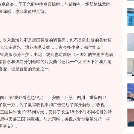
奉董卓命令，于王允府中搜查曹操时，与貂蝉有一场郎情妹意的
缠绵感，也非常值得期待。
映入脑海的不是唐国强版的诸葛亮，也不是陈红版的美女貂
滚长江东逝水，浪花淘尽英雄……古今多少事，都付笑谈
给经典版添分不少，由此，观众也对新版《三国》的主题曲充满
廖昌永和谭晶分别领唱的片头曲《还我一个太平天下》和片尾
喜爱，也是首播的悬念之一。
》潮”戏外看点也很足——安徽、江苏、四川、重庆四卫
了数千万，为了赢得收视率和广告使尽了浑身解数，“收视
三国从昨晚19:35到今天，安排了长达18个小时不同栏目的特
“易中天讲三国”的重播。与此同时，央视八套也希望分得一杯
国演义》。