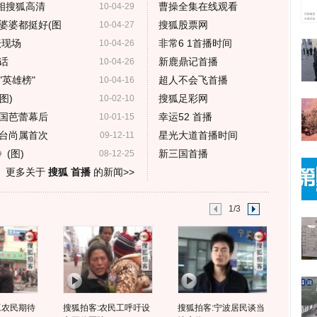
相搜狐高清
曹操全集在线观看
10-04-29
婆婆都挺好(图
搜狐股票网
10-04-27
坛现场
非常6 1首播时间
10-04-26
话
新鹿鼎记首播
10-04-26
英雄榜"
超人不会飞首播
10-04-16
图)
搜狐足彩网
10-02-10
国芭蕾幕后
幸运52 首播
10-01-15
台尚属首次
星光大道首播时间
09-12-11
(图)
新三国首播
08-12-25
更多关于
搜狐 首播
的新闻>>
1/3
工农民期待
搜狐拍客:农民工呼吁设
搜狐拍客:宁波居民谈当