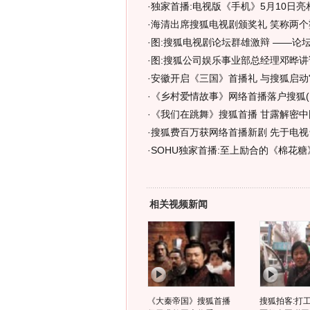
·
独家首播:电视版《手机》5月10日亮
·
海清出席搜狐电视剧颁奖礼 笑称两个
·
图:搜狐电视剧论坛群雄激辩 ——论
·
图:搜狐公司娱乐事业部总经理邓晔讲
·
安徽开启《三国》首播礼 与搜狐启动"
·
《乡村爱情故事》网络首播落户搜狐(
·
《我们在跳舞》搜狐首播 甘露解密中
·
搜狐费百万获网络首播新剧 先于电视
·
SOHU独家首播:至上励合的《棉花糖》
相关视频新闻
《大秦帝国》搜狐首播
搜狐拍客:打