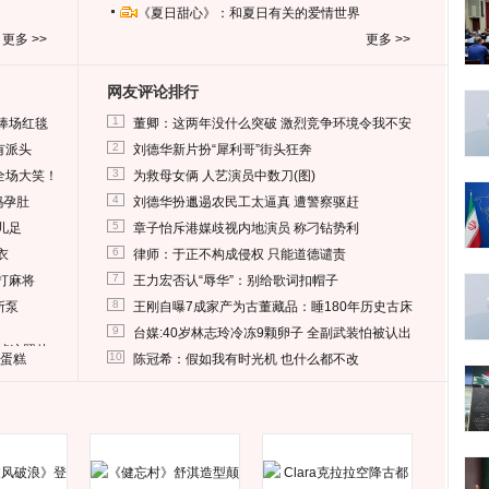
《夏日甜心》：和夏日有关的爱情世界
更多 >>
更多 >>
网友评论排行
1
捧场红毯
董卿：这两年没什么突破 激烈竞争环境令我不安
2
有派头
刘德华新片扮“犀利哥”街头狂奔
3
全场大笑！
为救母女俩 人艺演员中数刀(图)
4
妈孕肚
刘德华扮邋遢农民工太逼真 遭警察驱赶
5
儿足
章子怡斥港媒歧视内地演员 称刁钻势利
6
衣
律师：于正不构成侵权 只能道德谴责
7
打麻将
王力宏否认“辱华”：别给歌词扣帽子
8
所泵
王刚自曝7成家产为古董藏品：睡180年历史古床
9
台媒:40岁林志玲冷冻9颗卵子 全副武装怕被认出
删掉这照片
10
送蛋糕
陈冠希：假如我有时光机 也什么都不改