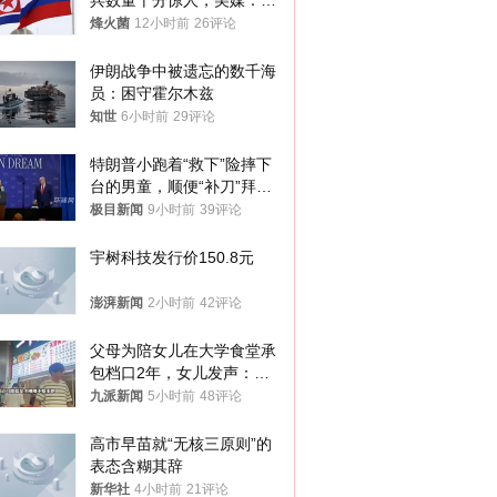
兵数量十分惊人，美媒：俄
朝要动真格？
烽火菌
12小时前
26评论
伊朗战争中被遗忘的数千海
员：困守霍尔木兹
知世
6小时前
29评论
特朗普小跑着“救下”险摔下
台的男童，顺便“补刀”拜
登：“我可不想他像拜登一
极目新闻
9小时前
39评论
样摔下来”
宇树科技发行价150.8元
澎湃新闻
2小时前
42评论
父母为陪女儿在大学食堂承
包档口2年，女儿发声：初
衷是为了陪伴，毕业后将不
九派新闻
5小时前
48评论
再营业
高市早苗就“无核三原则”的
表态含糊其辞
新华社
4小时前
21评论