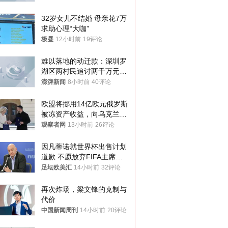
32岁女儿不结婚 母亲花7万
求助心理“大咖”
极昼
12小时前
19评论
难以落地的动迁款：深圳罗
湖区两村民追讨两千万元动
迁款八年未果
澎湃新闻
8小时前
40评论
欧盟将挪用14亿欧元俄罗斯
被冻资产收益，向乌克兰提
供援助
观察者网
13小时前
26评论
因凡蒂诺就世界杯出售计划
道歉 不愿放弃FIFA主席职
位
足坛欧美汇
14小时前
32评论
再次炸场，梁文锋的克制与
代价
中国新闻周刊
14小时前
20评论