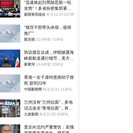
“迅速掀起扫黑除恶新一轮
攻势”！多省份密集部署，
公布举报方式
新闻资讯综合
昨天21:53
247评论
“领导干部带头休假，值得
推广”
新京报
21小时前
72评论
协议接近达成，伊朗披露海
峡新航道通行细节，美方再
提“倒计时”
新黄河
14小时前
32评论
香港一女子虐待患病幼子致
死 获刑22年
中国新闻网
昨天22:41
21评论
兰州没有“兰州拉面”，多地
试点改名“青海拉面”，有商
家改名已两年
九派新闻
昨天22:05
83评论
普京向北约严重警告：若俄