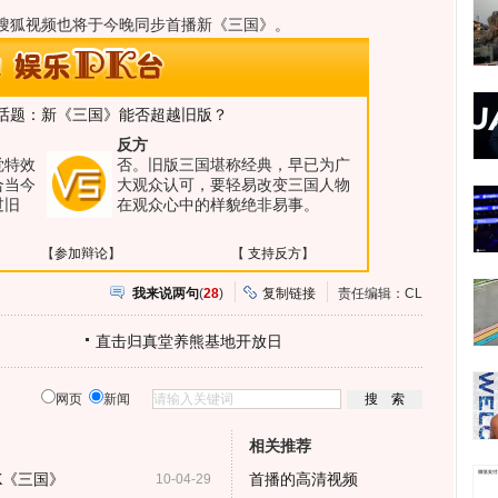
狐视频也将于今晚同步首播新《三国》。
话题：新《三国》能否超越旧版？
反方
觉特效
否。旧版三国堪称经典，早已为广
合当今
大观众认可，要轻易改变三国人物
过旧
在观众心中的样貌绝非易事。
【
参加辩论
】
【
支持反方
】
我来说两句
(
28
)
复制链接
责任编辑：CL
直击归真堂养熊基地开放日
网页
新闻
相关推荐
K《三国》
首播的高清视频
10-04-29