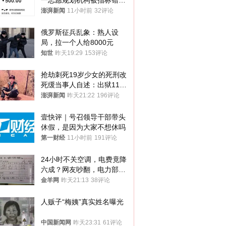
一志愿规划机构被指标错学
费致考生复读
澎湃新闻
11小时前
32评论
俄罗斯征兵乱象：熟人设
局，拉一个人给8000元
知世
昨天19:29
153评论
抢劫刺死19岁少女的死刑改
死缓当事人自述：出狱11年
间始终刻意躲避被害人家属
澎湃新闻
昨天21:22
196评论
壹快评｜号召领导干部带头
休假，是因为大家不想休吗
第一财经
11小时前
191评论
24小时不关空调，电费竟降
六成？网友吵翻，电力部门
回应→
金羊网
昨天21:13
38评论
人贩子“梅姨”真实姓名曝光
中国新闻网
昨天23:31
61评论