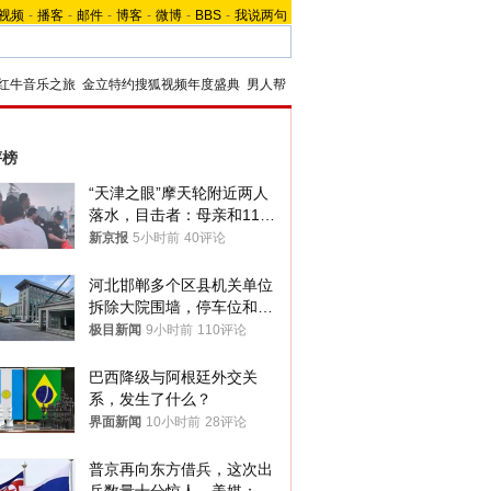
视频
-
播客
-
邮件
-
博客
-
微博
-
BBS
-
我说两句
红牛音乐之旅
金立特约搜狐视频年度盛典
男人帮
评榜
“天津之眼”摩天轮附近两人
落水，目击者：母亲和11岁
儿子先后被打捞上岸
新京报
5小时前
40评论
河北邯郸多个区县机关单位
拆除大院围墙，停车位和厕
所免费开放，当地多部门回
极目新闻
9小时前
110评论
应
巴西降级与阿根廷外交关
系，发生了什么？
界面新闻
10小时前
28评论
普京再向东方借兵，这次出