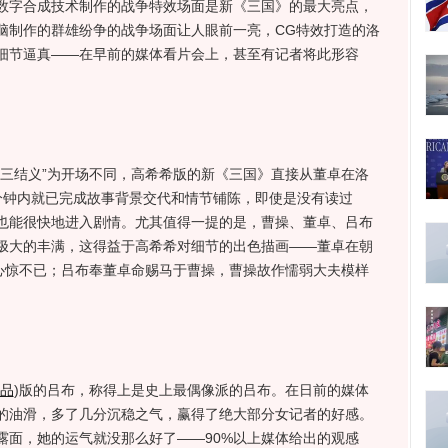
数字合成技术制作的战争特效场面是新《三国》的最大亮点，
脑制作的群雄纷争的战争场面让人眼前一亮，CG特效打造的洛
细节逼真——在早前的媒体看片会上，甚至有记者将此形容
结义”为开场不同，高希希版的新《三国》直接从董卓在洛
分钟内就已完成故事背景交代和情节铺陈，即使是没有读过
也能很快地进入剧情。尤其值得一提的是，曹操、董卓、吕布
极大的丰满，这得益于高希希对细节的出色描画——董卓在朝
”心惊不已；吕布奉董卓命赐马于曹操，曹操故作懦弱大夫模样
品
)
版的吕布，称得上是史上最偶像派的吕布。在日前的媒体
的油滑，多了几分沉稳之气，赢得了绝大部分女记者的好感。
露面，她的运气就没那么好了——90%以上媒体给出的观感