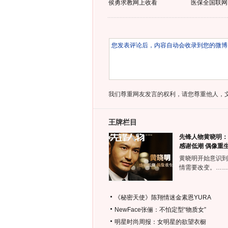
侯勇求教网上收看
医保全国联网
我们尊重网友发言的权利，请您尊重他人，
王牌栏目
先锋人物黄晓明：
感谢低潮 偶像重
黄晓明开始意识到
情需要改变。……
《秘密天使》陈翔情迷金素恩YURA
NewFace张俪：不怕定型“物质女”
明星时尚周报：女明星的欲望衣橱