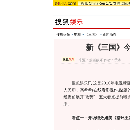
搜狐
ChinaRen
17173
焦点房
搜狐娱乐
>
电视
>
《三国》
>
新闻动态
新《三国》今
来源：
搜狐娱乐
作者：黄杰
搜狐娱乐讯 这是2010年电视荧屏
人民币，
高希希
(
在线看影视作品
)
版
经提前展开“攻势”，五大看点提前曝
来。
看点一：开场特效媲美《指环王