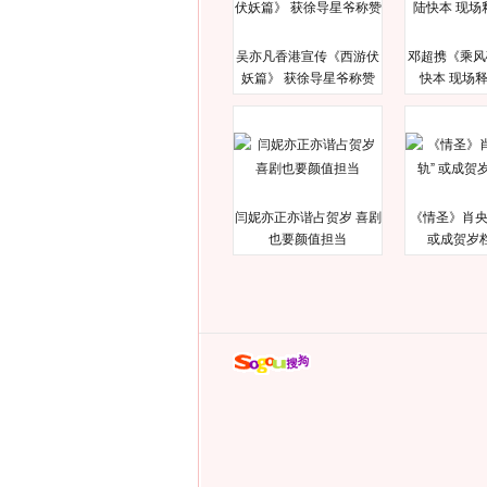
吴亦凡香港宣传《西游伏
邓超携《乘风
妖篇》 获徐导星爷称赞
快本 现场
闫妮亦正亦谐占贺岁 喜剧
《情圣》肖央
也要颜值担当
或成贺岁