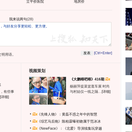
立平价医院
地房价
我来说两句
(
28
)
[Ctrl+Enter]
文明用语。
视频策划
《大鹏嘚吧嘚》416期
生
杨丽萍提菜篮逛车展 时尚
，有些事
与村姑仅一线之隔…
[详细]
[详细]
《先锋人物》：黄磊不惑之年中的智慧
《综艺马后炮》陈柏霖曝初吻属于范冰冰
《NewFace》：《北爱》导演续集玩穿越