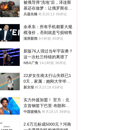
被俄导弹“洗地”后，泽连斯
基还在做梦：让俄罗斯在冬
季前求和？
兵器先锋
昨天20:13
39评论
余承东：所有手机都要大规
模涨价，否则就是亏损销售
澎湃新闻
9小时前
45评论
新版76人强过当年宇宙勇？
这一次杜兰特错的离谱了
NBA广角
14小时前
36评论
22岁女生南太行山失联已1
0天，家属：她刚大学毕业
想到山里旅行
新京报
昨天23:18
63评论
实力外援加盟！ 官方：北
京首钢签下巴里·布朗和桑
普森
中国篮镜头
昨天18:15
39评论
2.6万元标成5000元？河南