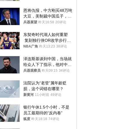
恩将仇报，中方刚买48万吨
大豆，美制裁中国瓜子，布
林肯措辞变了
兵器展望
昨天16:58
20评论
东契奇时代湖人如何重塑
 复刻独行侠OR改学步行
者？
NBA广角
昨天13:23
38评论
泽连斯基谈到中国，当场就
给众人下了指示，他对中国
和中乌关系，显然又有了新
兵器观察员
昨天09:15
34评论
的想法
法院认为“老登”属年龄贬
损，这个词错在哪里？
新黄河
11小时前
49评论
银行午休1.5个小时，不是
员工最期待的“反内卷”
狐度
昨天18:18
74评论