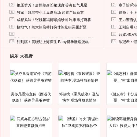
5
5
艳压群芳！唐嫣修身长裙现身活动 仙气儿足
章子怡斥港
6
6
独家：姚晨带小土豆逛商场 购置产后新衣
律师：于正
7
7
成都风味！张靓颖冯轲曝婚纱照 吃串串打麻将
王力宏否认
8
8
接地气！阔太熊黛林打扮休闲逛街买厕所泵
王刚自曝7
9
9
台媒:40
马蓉离婚后，砸1000万人民币给媒体要求删掉这照片
10
10
甜到腻！黄晓明上海庆生 Baby挺孕肚送蛋糕
陈冠希：假
娱乐·大视野
吴亦凡香港宣传《西游伏
邓超携《乘风破浪》登陆
《健忘村》舒淇
妖篇》 获徐导星爷称赞
快本 现场释放表情包
覆，“村”出自