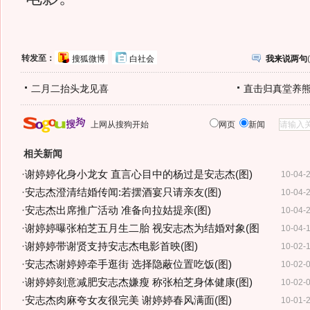
转发至：
搜狐微博
白社会
我来说两句
(
二月二抬头龙见喜
直击归真堂养
上网从搜狗开始
网页
新闻
相关新闻
·
谢婷婷化身小龙女 直言心目中的杨过是安志杰(图)
10-04-
·
安志杰澄清结婚传闻:若摆酒宴只请亲友(图)
10-04-
·
安志杰出席推广活动 准备向拉姑提亲(图)
10-04-
·
谢婷婷曝张柏芝五月生二胎 视安志杰为结婚对象(图
10-04-
·
谢婷婷带谢贤支持安志杰电影首映(图)
10-02-
·
安志杰谢婷婷牵手逛街 选择隐蔽位置吃饭(图)
10-02-
·
谢婷婷刻意减肥安志杰嫌瘦 称张柏芝身体健康(图)
10-02-
·
安志杰肉麻夸女友很完美 谢婷婷春风满面(图)
10-01-