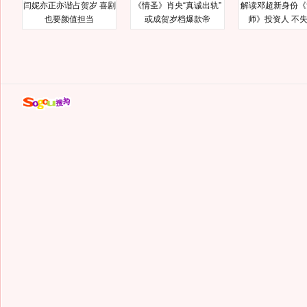
闫妮亦正亦谐占贺岁 喜剧
《情圣》肖央“真诚出轨”
解读邓超新身份《
也要颜值担当
或成贺岁档爆款帝
师》投资人 不