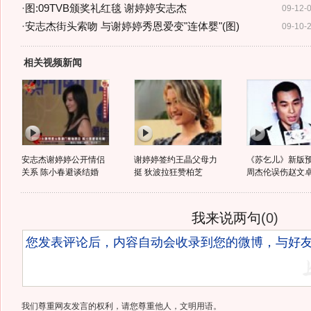
·
图:09TVB颁奖礼红毯 谢婷婷安志杰
09-12-
·
安志杰街头索吻 与谢婷婷秀恩爱变"连体婴"(图)
09-10-
相关视频新闻
安志杰谢婷婷公开情侣
谢婷婷签约王晶父母力
《苏乞儿》新版
关系 陈小春避谈结婚
挺 狄波拉狂赞柏芝
周杰伦误伤赵文
我来说两句
(
0
)
我们尊重网友发言的权利，请您尊重他人，文明用语。