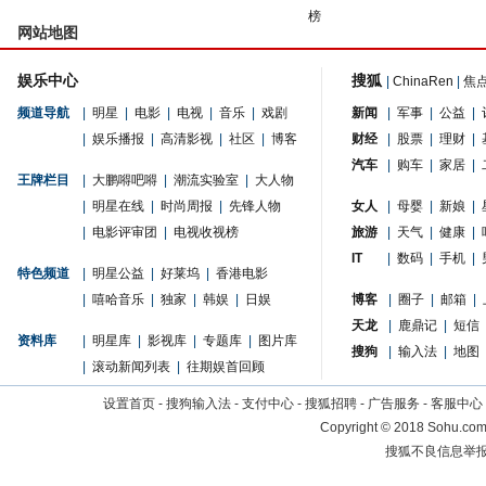
榜
网站地图
娱乐中心
搜狐
|
ChinaRen
|
焦
频道导航
|
明星
|
电影
|
电视
|
音乐
|
戏剧
新闻
|
军事
|
公益
|
|
娱乐播报
|
高清影视
|
社区
|
博客
财经
|
股票
|
理财
|
汽车
|
购车
|
家居
|
王牌栏目
|
大鹏嘚吧嘚
|
潮流实验室
|
大人物
|
明星在线
|
时尚周报
|
先锋人物
女人
|
母婴
|
新娘
|
|
电影评审团
|
电视收视榜
旅游
|
天气
|
健康
|
IT
|
数码
|
手机
|
特色频道
|
明星公益
|
好莱坞
|
香港电影
|
嘻哈音乐
|
独家
|
韩娱
|
日娱
博客
|
圈子
|
邮箱
|
天龙
|
鹿鼎记
|
短信
资料库
|
明星库
|
影视库
|
专题库
|
图片库
搜狗
|
输入法
|
地图
|
滚动新闻列表
|
往期娱首回顾
设置首页
-
搜狗输入法
-
支付中心
-
搜狐招聘
-
广告服务
-
客服中心
Copyright
©
2018 Sohu.com 
搜狐不良信息举