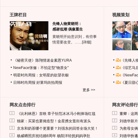
王牌栏目
视频策划
先锋人物黄晓明：
感谢低潮 偶像重生
黄晓明开始意识到，有些事
情需要改变。……
[详细]
《秘密天使》陈翔情迷金素恩YURA
《先锋人
NewFace张俪：不怕定型“物质女”
《综艺马
明星时尚周报：女明星的欲望衣橱
《NewF
日韩时尚周报
好莱坞街拍周报
《夏日甜
更多 >>
网友点击排行
网友评论排行
1
1
《比利林恩》首映 章子怡范冰冰冯小刚捧场红毯
董卿：这两
2
2
独家：买菜也要拗造型！金星携女逛街有派头
刘德华新片
3
3
京东和奶茶哪个更重要？刘强东的回答全场大笑！
为救母女俩
4
4
杨威晒照庆祝结婚8周年 杨阳洋轻抚妈妈孕肚
刘德华扮邋