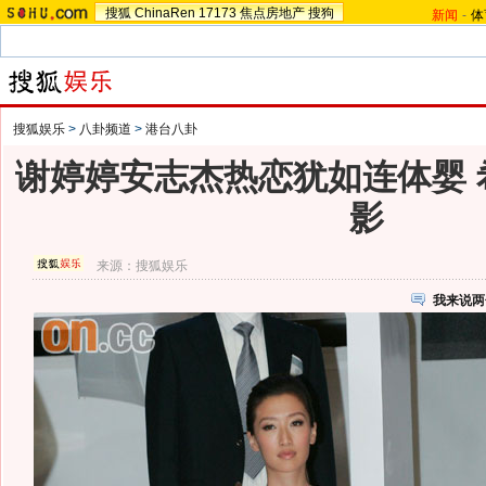
搜狐
ChinaRen
17173
焦点房地产
搜狗
新闻
-
体
搜狐娱乐
>
八卦频道
>
港台八卦
谢婷婷安志杰热恋犹如连体婴 
影
来源：
搜狐娱乐
我来说两