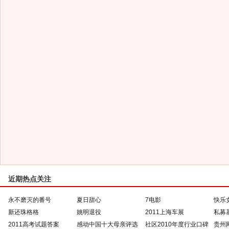
近期热点关注
永不磨灭的番号
夏日甜心
7电影
快乐
新还珠格格
姚明退役
2011上海车展
私募
2011高考试题答案
感动中国十大母亲评选
社区2010年度行业口碑
贵州