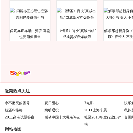
闫妮亦正亦谐占贺岁 喜剧
《情圣》肖央“真诚出轨”
解读邓超新身份《
也要颜值担当
或成贺岁档爆款帝
师》投资人 不
近期热点关注
永不磨灭的番号
夏日甜心
7电影
快乐
新还珠格格
姚明退役
2011上海车展
私募
2011高考试题答案
感动中国十大母亲评选
社区2010年度行业口碑
贵州
榜
网站地图