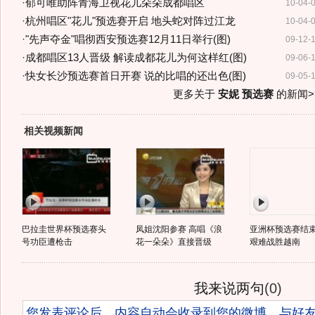
·
郁可唯助阵青海卫视花儿朵朵成都唱区
10-04-
·
杭州唱区"花儿"预选赛开启 地头蛇对阵过江龙
10-04-
·
"先声夺金"唱彻西安预选赛12月11日举行(图)
09-12-
·
成都唱区13人晋级 解读成都花儿为何这样红(图)
09-06-
·
快女长沙预选赛首日开赛 说的比唱的还出色(图)
09-05-
更多关于
安妮 预选赛
的新闻>
相关视频新闻
巴拉圭世界杯预选赛头
凤姐沈阳参赛 高唱《浪
亚洲杯预选赛结束
号功臣遭枪击
花一朵朵》直接晋级
艰难战胜越南
我来说两句
(
0
)