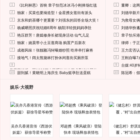
1
1
《比利林恩》首映 章子怡范冰冰冯小刚捧场红毯
董卿：这两
2
2
独家：买菜也要拗造型！金星携女逛街有派头
刘德华新片
3
3
京东和奶茶哪个更重要？刘强东的回答全场大笑！
为救母女俩
4
4
杨威晒照庆祝结婚8周年 杨阳洋轻抚妈妈孕肚
刘德华扮邋
5
5
艳压群芳！唐嫣修身长裙现身活动 仙气儿足
章子怡斥港
6
6
独家：姚晨带小土豆逛商场 购置产后新衣
律师：于正
7
7
成都风味！张靓颖冯轲曝婚纱照 吃串串打麻将
王力宏否认
8
8
接地气！阔太熊黛林打扮休闲逛街买厕所泵
王刚自曝7
9
9
台媒:40
马蓉离婚后，砸1000万人民币给媒体要求删掉这照片
10
10
甜到腻！黄晓明上海庆生 Baby挺孕肚送蛋糕
陈冠希：假
娱乐·大视野
吴亦凡香港宣传《西游伏
邓超携《乘风破浪》登陆
《健忘村》舒淇
妖篇》 获徐导星爷称赞
快本 现场释放表情包
覆，“村”出自