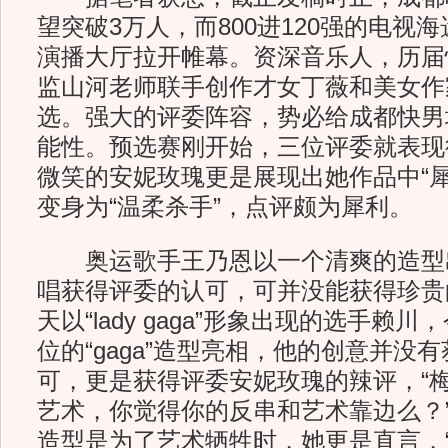
望突破3万人，而800进120强的电视
演播大厅拉开帷幕。资深音乐人，历届
监山河老师联手创作才女丁薇和美女作
选。强大的评委阵容，势必给成都快男
能性。预选赛刚开始，三位评委就表现
微笑的安妮玫瑰更是展现出她作品中“犀
变身为“温柔杀手”，点评颇为犀利。
奥运歌手王乃恩以一个清爽的造型
唱获得评委的认可，可并没能获得珍贵的
天以“lady gaga”形象出现的选手赖
位的“gaga”造型亮相，他的创意并没
可，更是获得评委安妮玫瑰的辣评，“
艺术，你觉得你的反串和艺术靠边么？
造型是为了艺术牺牲时，她更是直言，