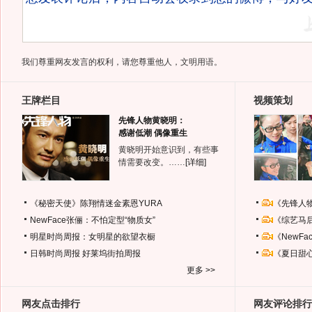
我们尊重网友发言的权利，请您尊重他人，文明用语。
王牌栏目
视频策划
先锋人物黄晓明：
感谢低潮 偶像重生
黄晓明开始意识到，有些事
情需要改变。……
[详细]
《秘密天使》陈翔情迷金素恩YURA
《先锋人
NewFace张俪：不怕定型“物质女”
《综艺马
明星时尚周报：女明星的欲望衣橱
《NewF
日韩时尚周报
好莱坞街拍周报
《夏日甜
更多 >>
网友点击排行
网友评论排行