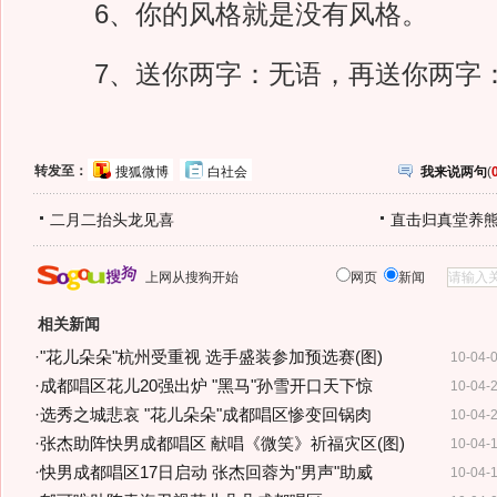
6、你的风格就是没有风格。
7、送你两字：无语，再送你两字
转发至：
搜狐微博
白社会
我来说两句
(
二月二抬头龙见喜
直击归真堂养
上网从搜狗开始
网页
新闻
相关新闻
·
"花儿朵朵"杭州受重视 选手盛装参加预选赛(图)
10-04-
·
成都唱区花儿20强出炉 "黑马"孙雪开口天下惊
10-04-
·
选秀之城悲哀 "花儿朵朵"成都唱区惨变回锅肉
10-04-
·
张杰助阵快男成都唱区 献唱《微笑》祈福灾区(图)
10-04-
·
快男成都唱区17日启动 张杰回蓉为"男声"助威
10-04-