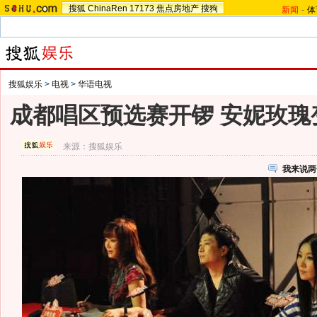
搜狐
ChinaRen
17173
焦点房地产
搜狗
新闻
-
体
搜狐娱乐
>
电视
>
华语电视
成都唱区预选赛开锣 安妮玫瑰
来源：
搜狐娱乐
我来说两