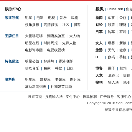
娱乐中心
搜狐
|
ChinaRen
|
焦
频道导航
|
明星
|
电影
|
电视
|
音乐
|
戏剧
新闻
|
军事
|
公益
|
|
娱乐播报
|
高清影视
|
社区
|
博客
财经
|
股票
|
理财
|
汽车
|
购车
|
家居
|
王牌栏目
|
大鹏嘚吧嘚
|
潮流实验室
|
大人物
|
明星在线
|
时尚周报
|
先锋人物
女人
|
母婴
|
新娘
|
|
电影评审团
|
电视收视榜
旅游
|
天气
|
健康
|
IT
|
数码
|
手机
|
特色频道
|
明星公益
|
好莱坞
|
香港电影
|
嘻哈音乐
|
独家
|
韩娱
|
日娱
博客
|
圈子
|
邮箱
|
天龙
|
鹿鼎记
|
短信
资料库
|
明星库
|
影视库
|
专题库
|
图片库
搜狗
|
输入法
|
地图
|
滚动新闻列表
|
往期娱首回顾
设置首页
-
搜狗输入法
-
支付中心
-
搜狐招聘
-
广告服务
-
客服中心
Copyright
©
2018 Sohu.com 
搜狐不良信息举