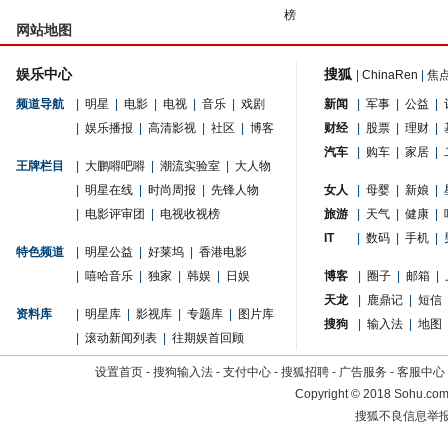
榜
网站地图
娱乐中心
搜狐
|
ChinaRen
|
焦
频道导航
|
明星
|
电影
|
电视
|
音乐
|
戏剧
新闻
|
军事
|
公益
|
|
娱乐播报
|
高清影视
|
社区
|
博客
财经
|
股票
|
理财
|
汽车
|
购车
|
家居
|
王牌栏目
|
大鹏嘚吧嘚
|
潮流实验室
|
大人物
|
明星在线
|
时尚周报
|
先锋人物
女人
|
母婴
|
新娘
|
|
电影评审团
|
电视收视榜
旅游
|
天气
|
健康
|
IT
|
数码
|
手机
|
特色频道
|
明星公益
|
好莱坞
|
香港电影
|
嘻哈音乐
|
独家
|
韩娱
|
日娱
博客
|
圈子
|
邮箱
|
天龙
|
鹿鼎记
|
短信
资料库
|
明星库
|
影视库
|
专题库
|
图片库
搜狗
|
输入法
|
地图
|
滚动新闻列表
|
往期娱首回顾
设置首页
-
搜狗输入法
-
支付中心
-
搜狐招聘
-
广告服务
-
客服中心
Copyright
©
2018 Sohu.com 
搜狐不良信息举