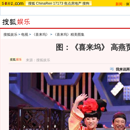
搜狐
ChinaRen
17173
焦点房地产
搜狗
新闻
-
体
搜狐娱乐
>
电视
>
《喜来坞》
>
《喜来坞》精美图集
图：《喜来坞》 高燕
来源：
搜狐娱乐
我来说两