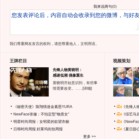
我来说两句
(
0
)
我们尊重网友发言的权利，请您尊重他人，文明用语。
王牌栏目
视频策划
先锋人物黄晓明：
感谢低潮 偶像重生
黄晓明开始意识到，有些事
情需要改变。……
[详细]
《秘密天使》陈翔情迷金素恩YURA
《先锋人
NewFace张俪：不怕定型“物质女”
《综艺马
明星时尚周报：女明星的欲望衣橱
《NewF
日韩时尚周报
好莱坞街拍周报
《夏日甜
更多 >>