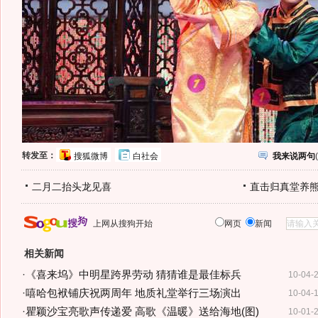
转发至：
搜狐微博
白社会
我来说两句
(
二月二抬头龙见喜
直击归真堂养
上网从搜狗开始
网页
新闻
相关新闻
·
《喜来坞》中明星跨界劳动 猜猜谁是最佳标兵
10-04-
·
嘻哈包袱铺庆祝两周年 地质礼堂举行三场演出
10-04-
·
瞿颖沙宝亮歌声传递爱 高歌《温暖》送给海地(图)
10-01-