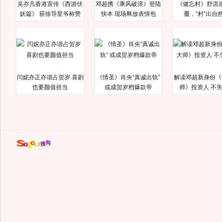
吴亦凡香港宣传《西游伏
邓超携《乘风破浪》登陆
《健忘村》舒淇
妖篇》 获徐导星爷称赞
快本 现场释放表情包
覆，“村”出自
闫妮亦正亦谐占贺岁 喜剧
《情圣》肖央“真诚出轨”
解读邓超新身份《
也要颜值担当
或成贺岁档爆款帝
师》投资人 不