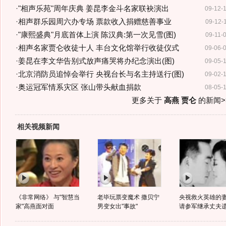
·
"相声乐苑"周年庆典 姜昆李金斗名家联袂演出
09-12-
·
相声群乐园周六办专场 票款收入捐赠慈善事业
09-12-
·
"康熙盛典"月底首体上演 陈汉典:第一次见雪(图)
09-11-
·
相声名家贾仑收徒十人 丰台文化馆举行收徒仪式
09-06-
·
姜昆在李文华告别式放声痛哭将办纪念演出(图)
09-05-
·
北京消防员追悼会举行 央视台长与名主持送行(图)
09-02-
·
奥运冠军情系灾区 张山带头献血捐款
08-05-
更多关于
高燕 贾仑
的新闻>
相关视频新闻
《非常网络》 与"智慧当
老毕玩票变魔术 撒贝宁
央视救火英雄的
家"高燕面对面
男变女出"事故"
请参军继承丈夫