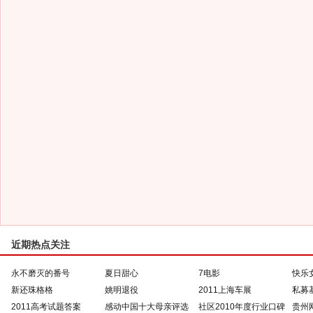
近期热点关注
永不磨灭的番号
夏日甜心
7电影
快乐
新还珠格格
姚明退役
2011上海车展
私募
2011高考试题答案
感动中国十大母亲评选
社区2010年度行业口碑
贵州