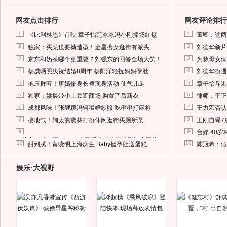
网友点击排行
网友评论排行
1
1
《比利林恩》首映 章子怡范冰冰冯小刚捧场红毯
董卿：这两
2
2
独家：买菜也要拗造型！金星携女逛街有派头
刘德华新片
3
3
京东和奶茶哪个更重要？刘强东的回答全场大笑！
为救母女俩
4
4
杨威晒照庆祝结婚8周年 杨阳洋轻抚妈妈孕肚
刘德华扮邋
5
5
艳压群芳！唐嫣修身长裙现身活动 仙气儿足
章子怡斥港
6
6
独家：姚晨带小土豆逛商场 购置产后新衣
律师：于正
7
7
成都风味！张靓颖冯轲曝婚纱照 吃串串打麻将
王力宏否认
8
8
接地气！阔太熊黛林打扮休闲逛街买厕所泵
王刚自曝7
9
9
台媒:40
马蓉离婚后，砸1000万人民币给媒体要求删掉这照片
10
10
甜到腻！黄晓明上海庆生 Baby挺孕肚送蛋糕
陈冠希：假
娱乐·大视野