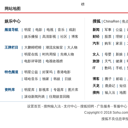
榜
网站地图
娱乐中心
搜狐
|
ChinaRen
|
焦
频道导航
|
明星
|
电影
|
电视
|
音乐
|
戏剧
新闻
|
军事
|
公益
|
|
娱乐播报
|
高清影视
|
社区
|
博客
财经
|
股票
|
理财
|
汽车
|
购车
|
家居
|
王牌栏目
|
大鹏嘚吧嘚
|
潮流实验室
|
大人物
|
明星在线
|
时尚周报
|
先锋人物
女人
|
母婴
|
新娘
|
|
电影评审团
|
电视收视榜
旅游
|
天气
|
健康
|
IT
|
数码
|
手机
|
特色频道
|
明星公益
|
好莱坞
|
香港电影
|
嘻哈音乐
|
独家
|
韩娱
|
日娱
博客
|
圈子
|
邮箱
|
天龙
|
鹿鼎记
|
短信
资料库
|
明星库
|
影视库
|
专题库
|
图片库
搜狗
|
输入法
|
地图
|
滚动新闻列表
|
往期娱首回顾
设置首页
-
搜狗输入法
-
支付中心
-
搜狐招聘
-
广告服务
-
客服中心
Copyright
©
2018 Sohu.com 
搜狐不良信息举