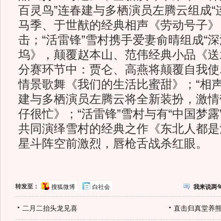
百灵鸟”连春建与多栖演员左腾云组成“
马季、于世猷的经典相声《劳动号子》
击；“活雷锋”雪村携手爱妻俞晴组成“
坞》，颠覆赵本山、范伟经典小品《送
分赛环节中：贾仑、高燕将颠覆自我使
情景歌舞《我们的生活比蜜甜》；“相声
建与多栖演员左腾云将全新装扮，激情
仔很忙》；“活雷锋”雪村与有“中国梦
共同演绎雪村的经典之作《东北人都是
星斗阵空前激烈，唇枪舌战杀红眼。
转发至：
搜狐微博
白社会
我来说两
二月二抬头龙见喜
直击归真堂养