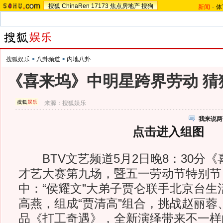
搜狐
ChinaRen
17173
焦点房地产
搜狗
新闻
-
体
搜狐娱乐
>
八卦频道
>
内地八卦
《喜来坞》中明星跨界劳动 猜
来源：
搜狐娱乐
我来说两
点击进入组图
BTV文艺频道5月2日晚8：30分《
才艺大赛第九场，暨五一劳动节特别节
中：“侯耀文”大弟子贾仑联手北京台生
高燕，组成“贾清高”组合，挑战赵丽蓉
品《打工奇遇》，全新演绎带来不一样的