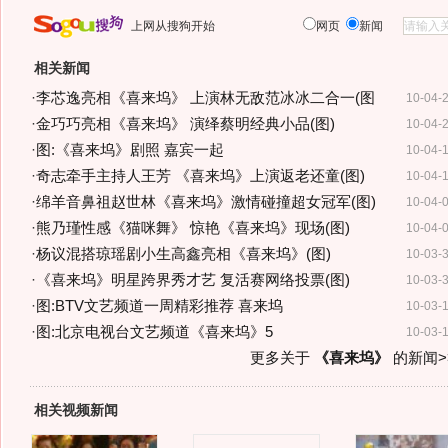
上网从搜狗开始
网页
新闻
相关新闻
·
李芯逸亮相《喜来坞》 上演林无敌范冰冰二合一(图
10-04-
·
金巧巧亮相《喜来坞》 演绎蔡明经典小品(图)
10-04-
·
图:《喜来坞》剧照 嘉宾一起
10-04-
·
奇志牵手主持人王芳 《喜来坞》上演返老还童(图)
10-04-
·
绵羊音鼻祖赵世林《喜来坞》激情碰撞超女冠军(图)
10-04-
·
熊乃瑾性感《猫咪舞》 惊艳《喜来坞》现场(图)
10-04-
·
杨议混搭琼瑶剧小生高鑫亮相《喜来坞》(图)
10-03-
·
《喜来坞》明星跨界秀才艺 复活赛网络投票(图)
10-03-
·
图:BTV文艺频道一周精彩推荐 喜来坞
10-03-
·
图:北京电视台文艺频道《喜来坞》5
10-03-
更多关于
《喜来坞》
的新闻>
相关视频新闻