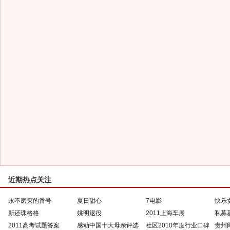
近期热点关注
永不磨灭的番号
夏日甜心
7电影
快乐
新还珠格格
姚明退役
2011上海车展
私募
2011高考试题答案
感动中国十大母亲评选
社区2010年度行业口碑
贵州