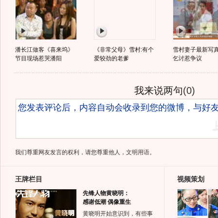
潘长江做客《喜来坞》
《非常父母》雪村:有个
雪村妻子最新写
节目现场惹哭潘阳
爱较劲的老爹
乞讨惹争议
我来说两句
(
0
)
我们尊重网友发言的权利，请您尊重他人，文明用语。
王牌栏目
视频策划
先锋人物黄晓明：
感谢低潮 偶像重生
黄晓明开始意识到，有些事