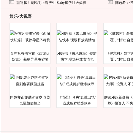
马蓉离婚后，砸1000万人民币给媒体要求删掉这照片
10
10
甜到腻！黄晓明上海庆生 Baby挺孕肚送蛋糕
陈冠希：假
娱乐·大视野
吴亦凡香港宣传《西游伏
邓超携《乘风破浪》登陆
《健忘村》舒淇
妖篇》 获徐导星爷称赞
快本 现场释放表情包
覆，“村”出自
闫妮亦正亦谐占贺岁 喜剧
《情圣》肖央“真诚出轨”
解读邓超新身份《
也要颜值担当
或成贺岁档爆款帝
师》投资人 不