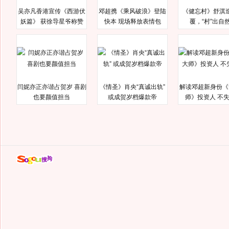
吴亦凡香港宣传《西游伏
邓超携《乘风破浪》登陆
《健忘村》舒淇
妖篇》 获徐导星爷称赞
快本 现场释放表情包
覆，“村”出自
闫妮亦正亦谐占贺岁 喜剧
《情圣》肖央“真诚出轨”
解读邓超新身份《
也要颜值担当
或成贺岁档爆款帝
师》投资人 不