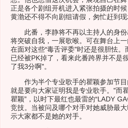
正是各个剧组开机进入紧张拍摄的时候
黄渤还不得不向剧组请假，匆忙赶到现
此番，李静将不再以主持人的身份
将突破自我，一展歌喉。可在舞台上一
在面对这些“毒舌评委”时还是很胆怯。
已经被PK掉了，看来此番跨界并不是很
了我3分啊”。
作为半个专业歌手的瞿颖参加节目的
就是要向大家证明我是专业歌手。”而瞿颖
瞿颖”，以时下最红也最雷的“LADY G
竞技。当被问及哪个对手对她威胁最大
示大家都不是她的对手。