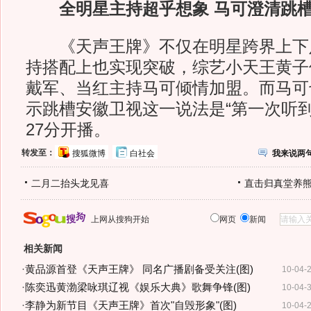
全明星主持超乎想象 马可澄清跳
《天声王牌》不仅在明星跨界上下
持搭配上也实现突破，综艺小天王黄子
戴军、当红主持马可倾情加盟。而马可
示跳槽安徽卫视这一说法是“第一次听到”
27分开播。
转发至：
搜狐微博
白社会
我来说两
二月二抬头龙见喜
直击归真堂养
上网从搜狗开始
网页
新闻
相关新闻
·
黄品源首登《天声王牌》 同名广播剧备受关注(图)
10-04-
·
陈奕迅黄渤梁咏琪辽视《娱乐大典》歌舞争锋(图)
10-04-
·
李静为新节目《天声王牌》首次"自毁形象"(图)
10-04-