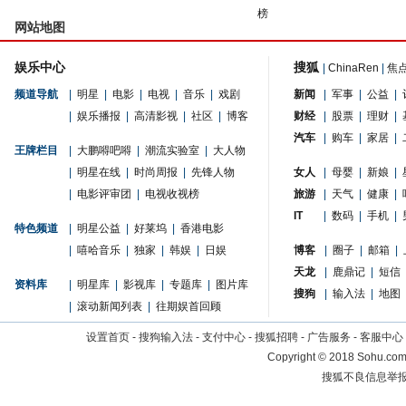
榜
网站地图
娱乐中心
搜狐
|
ChinaRen
|
焦
频道导航
|
明星
|
电影
|
电视
|
音乐
|
戏剧
新闻
|
军事
|
公益
|
|
娱乐播报
|
高清影视
|
社区
|
博客
财经
|
股票
|
理财
|
汽车
|
购车
|
家居
|
王牌栏目
|
大鹏嘚吧嘚
|
潮流实验室
|
大人物
|
明星在线
|
时尚周报
|
先锋人物
女人
|
母婴
|
新娘
|
|
电影评审团
|
电视收视榜
旅游
|
天气
|
健康
|
IT
|
数码
|
手机
|
特色频道
|
明星公益
|
好莱坞
|
香港电影
|
嘻哈音乐
|
独家
|
韩娱
|
日娱
博客
|
圈子
|
邮箱
|
天龙
|
鹿鼎记
|
短信
资料库
|
明星库
|
影视库
|
专题库
|
图片库
搜狗
|
输入法
|
地图
|
滚动新闻列表
|
往期娱首回顾
设置首页
-
搜狗输入法
-
支付中心
-
搜狐招聘
-
广告服务
-
客服中心
Copyright
©
2018 Sohu.com 
搜狐不良信息举