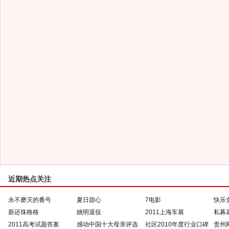
近期热点关注
永不磨灭的番号
夏日甜心
7电影
快乐
新还珠格格
姚明退役
2011上海车展
私募
2011高考试题答案
感动中国十大母亲评选
社区2010年度行业口碑
贵州