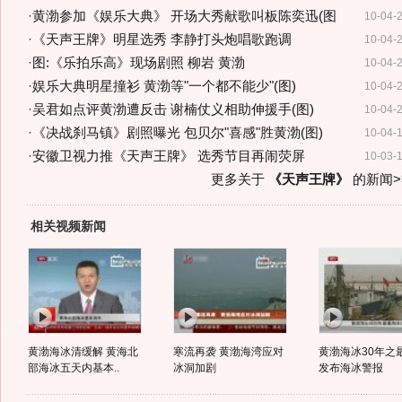
·
黄渤参加《娱乐大典》 开场大秀献歌叫板陈奕迅(图
10-04-
·
《天声王牌》明星选秀 李静打头炮唱歌跑调
10-04-
·
图:《乐拍乐高》现场剧照 柳岩 黄渤
10-04-
·
娱乐大典明星撞衫 黄渤等"一个都不能少"(图)
10-04-
·
吴君如点评黄渤遭反击 谢楠仗义相助伸援手(图)
10-04-
·
《决战刹马镇》剧照曝光 包贝尔"喜感"胜黄渤(图)
10-04-
·
安徽卫视力推《天声王牌》 选秀节目再闹荧屏
10-03-
更多关于
《天声王牌》
的新闻>
相关视频新闻
黄渤海冰清缓解 黄海北
寒流再袭 黄渤海湾应对
黄渤海冰30年之
部海冰五天内基本..
冰洞加剧
发布海冰警报