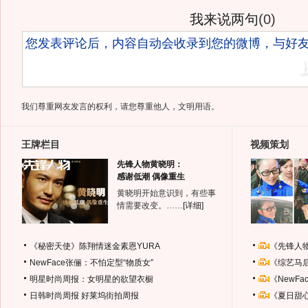
我来说两句
(
0
)
我们尊重网友发言的权利，请您尊重他人，文明用语。
王牌栏目
视频策划
先锋人物黄晓明：
感谢低潮 偶像重生
黄晓明开始意识到，有些事
情需要改变。……
[详细]
《秘密天使》陈翔情迷金素恩YURA
《先锋人
NewFace张俪：不怕定型“物质女”
《综艺马
明星时尚周报：女明星的欲望衣橱
《NewF
日韩时尚周报
好莱坞街拍周报
《夏日甜