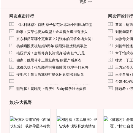
更多 >>
网友点击排行
网友评论排行
1
1
《比利林恩》首映 章子怡范冰冰冯小刚捧场红毯
董卿：这两
2
2
独家：买菜也要拗造型！金星携女逛街有派头
刘德华新片
3
3
京东和奶茶哪个更重要？刘强东的回答全场大笑！
为救母女俩
4
4
杨威晒照庆祝结婚8周年 杨阳洋轻抚妈妈孕肚
刘德华扮邋
5
5
艳压群芳！唐嫣修身长裙现身活动 仙气儿足
章子怡斥港
6
6
独家：姚晨带小土豆逛商场 购置产后新衣
律师：于正
7
7
成都风味！张靓颖冯轲曝婚纱照 吃串串打麻将
王力宏否认
8
8
接地气！阔太熊黛林打扮休闲逛街买厕所泵
王刚自曝7
9
9
台媒:40
马蓉离婚后，砸1000万人民币给媒体要求删掉这照片
10
10
甜到腻！黄晓明上海庆生 Baby挺孕肚送蛋糕
陈冠希：假
娱乐·大视野