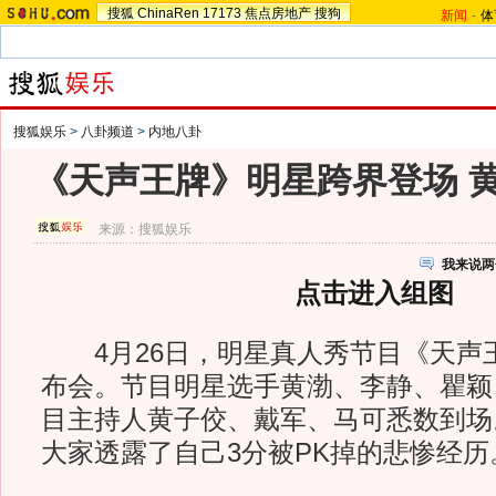
搜狐
ChinaRen
17173
焦点房地产
搜狗
新闻
-
体
搜狐娱乐
>
八卦频道
>
内地八卦
《天声王牌》明星跨界登场 
来源：
搜狐娱乐
我来说两
点击进入组图
4月26日，明星真人秀节目《天声
布会。节目明星选手黄渤、李静、瞿颖
目主持人黄子佼、戴军、马可悉数到场
大家透露了自己3分被PK掉的悲惨经历