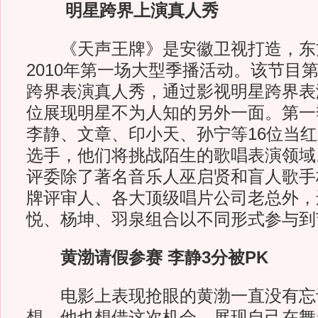
明星跨界上演真人秀
《天声王牌》是安徽卫视打造，东
2010年第一场大型季播活动。该节目
跨界表演真人秀，通过影视明星跨界表
位展现明星不为人知的另外一面。第一
李静、文章、印小天、孙宁等16位当
选手，他们将挑战陌生的歌唱表演领域
评委除了著名音乐人巫启贤和盲人歌手
牌评审人、各大顶级唱片公司老总外，
悦、杨坤、羽泉组合以不同形式参与到
黄渤请假参赛 李静3分被PK
电影上表现抢眼的黄渤一直没有忘
想。他也想借这次机会，展现自己在舞