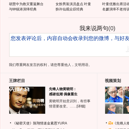
胡慧中为救灾重返舞台
女扮男装演员盘点 叶童
叶童优雅出席活动
与钟镇涛演绎经典
扮许仙观众叹经典
名媛演绎不老传
我来说两句
(
0
)
我们尊重网友发言的权利，请您尊重他人，文明用语。
王牌栏目
视频策划
先锋人物黄晓明：
感谢低潮 偶像重生
黄晓明开始意识到，有些事
情需要改变。……
[详细]
《秘密天使》陈翔情迷金素恩YURA
《先锋人