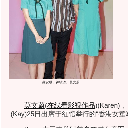
谢安琪、
钟镇涛
、莫文蔚
莫文蔚
(
在线看影视作品
)
(Karen
(Kay)25日出席于红馆举行的“香港女