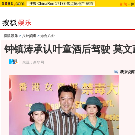
搜狐
ChinaRen
17173
焦点房地产
搜狗
新闻
-
体
搜狐娱乐
>
八卦频道
>
港台八卦
钟镇涛承认叶童酒后驾驶 莫文
来源：
新华网
我来说两