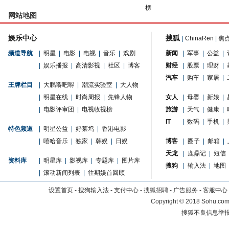
榜
网站地图
娱乐中心
搜狐
|
ChinaRen
|
焦
频道导航
|
明星
|
电影
|
电视
|
音乐
|
戏剧
新闻
|
军事
|
公益
|
|
娱乐播报
|
高清影视
|
社区
|
博客
财经
|
股票
|
理财
|
汽车
|
购车
|
家居
|
王牌栏目
|
大鹏嘚吧嘚
|
潮流实验室
|
大人物
|
明星在线
|
时尚周报
|
先锋人物
女人
|
母婴
|
新娘
|
|
电影评审团
|
电视收视榜
旅游
|
天气
|
健康
|
IT
|
数码
|
手机
|
特色频道
|
明星公益
|
好莱坞
|
香港电影
|
嘻哈音乐
|
独家
|
韩娱
|
日娱
博客
|
圈子
|
邮箱
|
天龙
|
鹿鼎记
|
短信
资料库
|
明星库
|
影视库
|
专题库
|
图片库
搜狗
|
输入法
|
地图
|
滚动新闻列表
|
往期娱首回顾
设置首页
-
搜狗输入法
-
支付中心
-
搜狐招聘
-
广告服务
-
客服中心
Copyright
©
2018 Sohu.com 
搜狐不良信息举