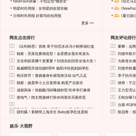
NewFace张俪：不怕定型“物质女”
《综艺马
明星时尚周报：女明星的欲望衣橱
《NewF
日韩时尚周报
好莱坞街拍周报
《夏日甜
更多 >>
网友点击排行
网友评论排行
1
1
《比利林恩》首映 章子怡范冰冰冯小刚捧场红毯
董卿：这两
2
2
独家：买菜也要拗造型！金星携女逛街有派头
刘德华新片
3
3
京东和奶茶哪个更重要？刘强东的回答全场大笑！
为救母女俩
4
4
杨威晒照庆祝结婚8周年 杨阳洋轻抚妈妈孕肚
刘德华扮邋
5
5
艳压群芳！唐嫣修身长裙现身活动 仙气儿足
章子怡斥港
6
6
独家：姚晨带小土豆逛商场 购置产后新衣
律师：于正
7
7
成都风味！张靓颖冯轲曝婚纱照 吃串串打麻将
王力宏否认
8
8
接地气！阔太熊黛林打扮休闲逛街买厕所泵
王刚自曝7
9
9
台媒:40
马蓉离婚后，砸1000万人民币给媒体要求删掉这照片
10
10
甜到腻！黄晓明上海庆生 Baby挺孕肚送蛋糕
陈冠希：假
娱乐·大视野