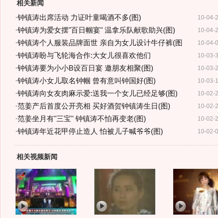
相关新闻
·
钟镇涛出席活动 力证叶童喝酒不多(图)
10-04-
·
钟镇涛为爱女摆"百日帼宴" 温拿乐队献歌助兴(图)
10-04-
·
钟镇涛个人服装品牌面世 亲自为女儿设计牛仔裤(图
10-04-
·
钟镇涛盼与飞轮海合作:大女儿很喜欢他们
10-03-
·
钟镇涛要为小小B设百日宴 邀朋友相聚(图)
10-03-
·
钟镇涛小女儿取名钟帼 曾有意叫钟国好(图)
10-03-
·
钟镇涛向女友肉麻示爱:送我一个女儿已经足够(图)
10-02-
·
范姜产后首度公开亮相 买好酒贺钟镇涛生日(图)
10-02-
·
范姜坐月有"三宝" 钟镇涛不怕再变老(图)
10-02-
·
钟镇涛年近花甲停止造人 怕被儿子喊爷爷(图)
10-02-
相关视频新闻