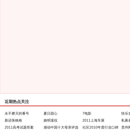
近期热点关注
永不磨灭的番号
夏日甜心
7电影
快乐
新还珠格格
姚明退役
2011上海车展
私募
2011高考试题答案
感动中国十大母亲评选
社区2010年度行业口碑
贵州