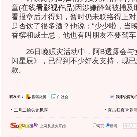
童
(
在线看影视作品
)
因涉嫌醉驾被捕及
看报章后才得知，暂时仍未联络得上对
是否饮了很多酒？他说：“少少啦，当
香槟和威士忌，他也有叫朋友不要驾车
26日晚赈灾活动中，阿B透露会与
闪星辰》，已得到不少好友支持，现已
款。
转发至：
搜狐微博
白社会
我来说两句
(
二月二抬头龙见喜
直击归真堂养
上网从搜狗开始
网页
新闻