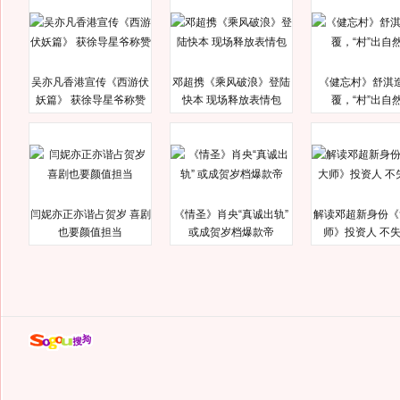
吴亦凡香港宣传《西游伏
邓超携《乘风破浪》登陆
《健忘村》舒淇
妖篇》 获徐导星爷称赞
快本 现场释放表情包
覆，“村”出自
闫妮亦正亦谐占贺岁 喜剧
《情圣》肖央“真诚出轨”
解读邓超新身份《
也要颜值担当
或成贺岁档爆款帝
师》投资人 不