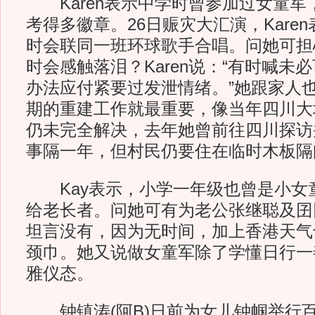
Karen表示中学时曾参加过女童军
考得多徽章。26日赈灾大汇演，Kare
时会联同一班环球歌手合唱。问她可担
时会感触落泪？Karen说：“有时喊未
办法应付紧要过发泄情绪。”她跟家人
期的重建工作就最重要，像当年四川大
仍未完全解决，去年她曾前往四川探访
事隔一年，但村民仍要住在临时木板隔
Kay表示，小学一年级也曾是小女
给老长者。问她可有为老公张继聪及囝囝
坦言没有，因为无时间，加上香港天气
颈巾。她又说做女童军除了学懂日行一
雅仪态。
钟镇涛(阿B)日前为女儿钟帼举行