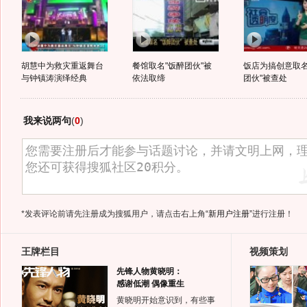
胡慧中为救灾重返舞台
餐馆取名"饭醉团伙"被
饭店为搞创意取名
与钟镇涛演绎经典
依法取缔
团伙"被查处
我来说两句
(
0
)
*发表评论前请先注册成为搜狐用户，请点击右上角
“新用户注册”
进行注册！
王牌栏目
视频策划
先锋人物黄晓明：
感谢低潮 偶像重生
黄晓明开始意识到，有些事