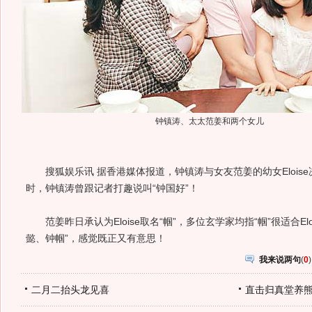
钟镇涛、太太范姜和两个女儿
搜狐娱乐讯 据香港媒体报道，钟镇涛与女友范姜的幼女Eloise决定
时，钟镇涛曾跟记者打趣说叫“钟国好”！
范姜昨日承认为Eloise取名“帼”，多位玄学家均指“帼”很适合El
懿、钟帼”，感觉既正又有意思！
我来说两句
(
0
)
二月二抬头龙见喜
直击归真堂养