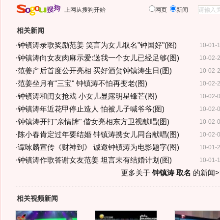
上网从搜狗开始
网页
新闻
相关新闻
·
钟镇涛录歌奖励范姜 笑言为女儿取名"钟国好"(图)
10-01-
·
钟镇涛向女友肉麻示爱:送我一个女儿已经足够(图)
10-02-
·
范姜产后首度公开亮相 买好酒贺钟镇涛生日(图)
10-02-
·
范姜坐月有"三宝" 钟镇涛不怕再变老(图)
10-02-
·
钟镇涛和闺女抢戏 小女儿显露明星锋芒(图)
10-02-
·
钟镇涛年近花甲停止造人 怕被儿子喊爷爷(图)
10-02-
·
钟镇涛开打"亲情牌" 偕女亮相东方卫视献唱(图)
10-02-
·
陈小春肯定过年要结婚 钟镇涛携女儿同台献唱(图)
10-02-
·
谭咏麟宣传《财神到》 诚邀钟镇涛为电影题字(图)
10-01-
·
钟镇涛作歌答谢女友范姜 坦言未有结婚计划(图)
10-01-
更多关于
钟镇涛 取名
的新闻>
相关视频新闻