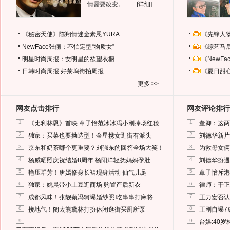
情需要改变。……
[详细]
《秘密天使》陈翔情迷金素恩YURA
《先锋人
NewFace张俪：不怕定型“物质女”
《综艺马
明星时尚周报：女明星的欲望衣橱
《NewF
日韩时尚周报
好莱坞街拍周报
《夏日甜
更多 >>
网友点击排行
网友评论排行
1
1
《比利林恩》首映 章子怡范冰冰冯小刚捧场红毯
董卿：这两
2
2
独家：买菜也要拗造型！金星携女逛街有派头
刘德华新片
3
3
京东和奶茶哪个更重要？刘强东的回答全场大笑！
为救母女俩
4
4
杨威晒照庆祝结婚8周年 杨阳洋轻抚妈妈孕肚
刘德华扮邋
5
5
艳压群芳！唐嫣修身长裙现身活动 仙气儿足
章子怡斥港
6
6
独家：姚晨带小土豆逛商场 购置产后新衣
律师：于正
7
7
成都风味！张靓颖冯轲曝婚纱照 吃串串打麻将
王力宏否认
8
8
接地气！阔太熊黛林打扮休闲逛街买厕所泵
王刚自曝7
9
9
台媒:40