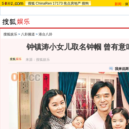
搜狐
ChinaRen
17173
焦点房地产
搜狗
新闻
-
体
搜狐娱乐
>
八卦频道
>
港台八卦
钟镇涛小女儿取名钟帼 曾有意叫
来源：
搜狐娱乐
我来说两