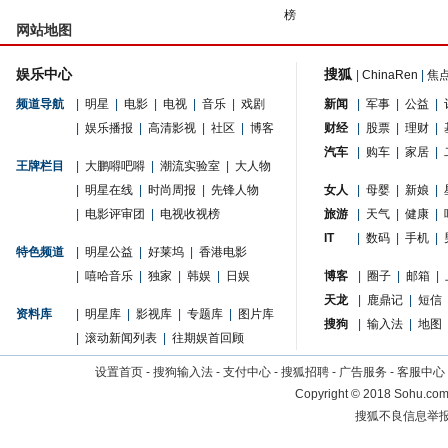
榜
网站地图
娱乐中心
搜狐
|
ChinaRen
|
焦
频道导航
|
明星
|
电影
|
电视
|
音乐
|
戏剧
新闻
|
军事
|
公益
|
|
娱乐播报
|
高清影视
|
社区
|
博客
财经
|
股票
|
理财
|
汽车
|
购车
|
家居
|
王牌栏目
|
大鹏嘚吧嘚
|
潮流实验室
|
大人物
|
明星在线
|
时尚周报
|
先锋人物
女人
|
母婴
|
新娘
|
|
电影评审团
|
电视收视榜
旅游
|
天气
|
健康
|
IT
|
数码
|
手机
|
特色频道
|
明星公益
|
好莱坞
|
香港电影
|
嘻哈音乐
|
独家
|
韩娱
|
日娱
博客
|
圈子
|
邮箱
|
天龙
|
鹿鼎记
|
短信
资料库
|
明星库
|
影视库
|
专题库
|
图片库
搜狗
|
输入法
|
地图
|
滚动新闻列表
|
往期娱首回顾
设置首页
-
搜狗输入法
-
支付中心
-
搜狐招聘
-
广告服务
-
客服中心
Copyright
©
2018 Sohu.com 
搜狐不良信息举