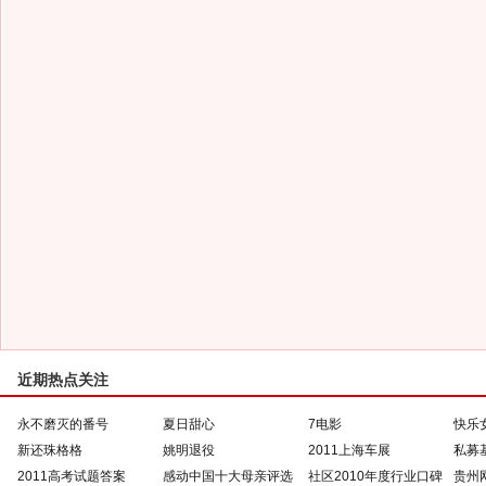
近期热点关注
永不磨灭的番号
夏日甜心
7电影
快乐
新还珠格格
姚明退役
2011上海车展
私募
2011高考试题答案
感动中国十大母亲评选
社区2010年度行业口碑
贵州