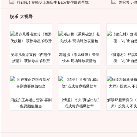
马蓉离婚后，砸1000万人民币给媒体要求删掉这照片
10
10
甜到腻！黄晓明上海庆生 Baby挺孕肚送蛋糕
陈冠希：假
娱乐·大视野
吴亦凡香港宣传《西游伏
邓超携《乘风破浪》登陆
《健忘村》舒淇
妖篇》 获徐导星爷称赞
快本 现场释放表情包
覆，“村”出自
闫妮亦正亦谐占贺岁 喜剧
《情圣》肖央“真诚出轨”
解读邓超新身份《
也要颜值担当
或成贺岁档爆款帝
师》投资人 不