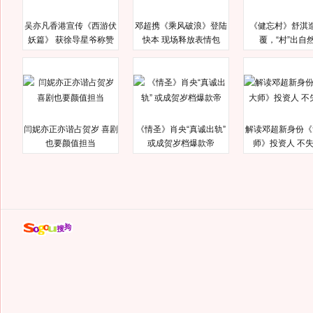
吴亦凡香港宣传《西游伏
邓超携《乘风破浪》登陆
《健忘村》舒淇
妖篇》 获徐导星爷称赞
快本 现场释放表情包
覆，“村”出自
闫妮亦正亦谐占贺岁 喜剧
《情圣》肖央“真诚出轨”
解读邓超新身份《
也要颜值担当
或成贺岁档爆款帝
师》投资人 不