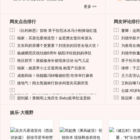
更多 >>
网友点击排行
网友评论排行
1
1
《比利林恩》首映 章子怡范冰冰冯小刚捧场红毯
董卿：这两
2
2
独家：买菜也要拗造型！金星携女逛街有派头
刘德华新片
3
3
京东和奶茶哪个更重要？刘强东的回答全场大笑！
为救母女俩
4
4
杨威晒照庆祝结婚8周年 杨阳洋轻抚妈妈孕肚
刘德华扮邋
5
5
艳压群芳！唐嫣修身长裙现身活动 仙气儿足
章子怡斥港
6
6
独家：姚晨带小土豆逛商场 购置产后新衣
律师：于正
7
7
成都风味！张靓颖冯轲曝婚纱照 吃串串打麻将
王力宏否认
8
8
接地气！阔太熊黛林打扮休闲逛街买厕所泵
王刚自曝7
9
9
台媒:40
马蓉离婚后，砸1000万人民币给媒体要求删掉这照片
10
10
甜到腻！黄晓明上海庆生 Baby挺孕肚送蛋糕
陈冠希：假
娱乐·大视野