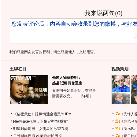
我来说两句
(
0
)
我们尊重网友发言的权利，请您尊重他人，文明用语。
王牌栏目
视频策划
先锋人物黄晓明：
感谢低潮 偶像重生
黄晓明开始意识到，有些事
情需要改变。……
[详细]
《秘密天使》陈翔情迷金素恩YURA
《先锋人
NewFace张俪：不怕定型“物质女”
《综艺马
明星时尚周报：女明星的欲望衣橱
《NewF
日韩时尚周报
好莱坞街拍周报
《夏日甜