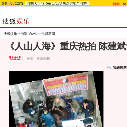
搜狐
ChinaRen
17173
焦点房地产
搜狗
新闻
-
体
搜狐娱乐
>
电影 Movie
>
电影新闻
《人山人海》重庆热拍 陈建斌“
来源：
重庆晚报
我来说两