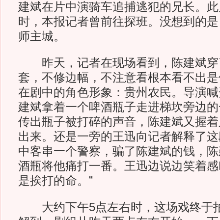
建斌在片中演骑车追捕逃犯的兄长。此
时，本报记者曾前往探班。没想到的是
师主城。
昨天，记者在现场看到，陈建斌穿
套，不修边幅，不注意看根本看不出是
在剧中的角色形象：贵州农民。导演喊
建斌拿着一个啤酒瓶子走进梯坎旁边的
传出瓶子被打碎的声音，陈建斌又握着
出来。还是一旁的王迅向记者解释了这
中客串一个警察，骗了陈建斌的钱，陈
酒瓶将他痛打一番。王迅边说边笑着感
是挨打的命。”
大约下午5点左右时，这场戏终于拍