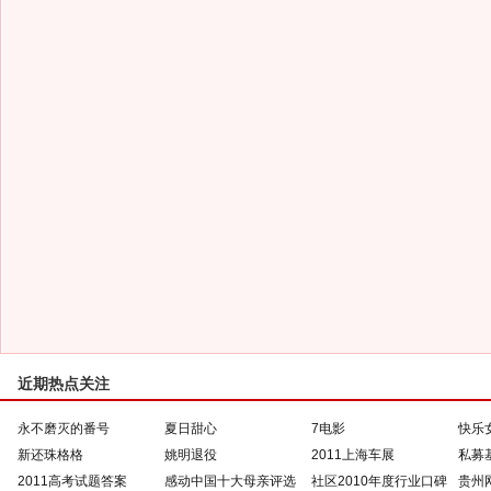
近期热点关注
永不磨灭的番号
夏日甜心
7电影
快乐
新还珠格格
姚明退役
2011上海车展
私募
2011高考试题答案
感动中国十大母亲评选
社区2010年度行业口碑
贵州