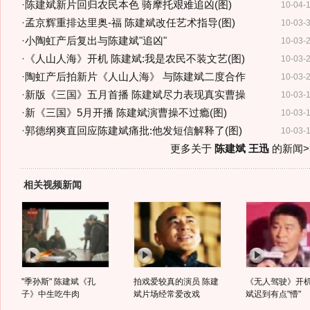
·
陈建斌新片回归农民本色 骑摩托艰难追凶(图)
10-04-
·
孟京辉重排达里奥-福 陈建斌改任艺术指导(图)
10-03-
·
小陶虹产后复出与陈建斌"追凶"
10-03-
·
《人山人海》开机 陈建斌:我是农民不装文艺(图)
10-03-
·
陶虹产后拍新片《人山人海》 与陈建斌二度合作
10-03-
·
新版《三国》五月首播 陈建斌尽力表现真实曹操
10-03-
·
新《三国》5月开播 陈建斌演曹操不过瘾(图)
10-03-
·
郭德纲爽直回应陈建斌痛批:他发短信解释了(图)
10-03-
更多关于
陈建斌 王迅
的新闻>
相关视频新闻
"季孙斯" 陈建斌《孔
拍戏爱较真的演员 陈建
《无人驾驶》开机
子》中生吃牛肉
斌片场经常爱改戏
斌迟到有点"懵"