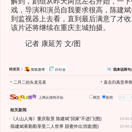
解到，剧组从昨天两点左右开始，一下
戏，导演和演员自我要求很高，陈建斌
到监视器上去看，直到最后满意了才收
该片还将继续在重庆主城拍摄。
记者 康延芳 文/图
转发至：
搜狐微博
白社会
我来说两句
(
二月二抬头龙见喜
直击归真堂养
上网从搜狗开始
网页
新闻
相关新闻
·
《人山人海》重庆取景 陈建斌"回家"不进门(图)
10-04-
·
陈建斌蒋勤勤享受二人世界 甜蜜外出消遣(图)
10-04-