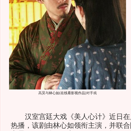
高昊与
林心如
(
在线看影视作品
)
对手戏
汉室宫廷大戏《美人心计》近日在
热播，该剧由林心如领衔主演，并联合