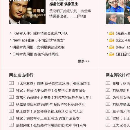
感谢低潮 偶像重生
黄晓明开始意识到，有些事
情需要改变。……
[详细]
《秘密天使》陈翔情迷金素恩YURA
《先锋人
NewFace张俪：不怕定型“物质女”
《综艺马
明星时尚周报：女明星的欲望衣橱
《NewF
日韩时尚周报
好莱坞街拍周报
《夏日甜
更多 >>
网友点击排行
网友评论排行
1
1
《比利林恩》首映 章子怡范冰冰冯小刚捧场红毯
董卿：这两
2
2
独家：买菜也要拗造型！金星携女逛街有派头
刘德华新片
3
3
京东和奶茶哪个更重要？刘强东的回答全场大笑！
为救母女俩
4
4
杨威晒照庆祝结婚8周年 杨阳洋轻抚妈妈孕肚
刘德华扮邋
5
5
艳压群芳！唐嫣修身长裙现身活动 仙气儿足
章子怡斥港
6
6
独家：姚晨带小土豆逛商场 购置产后新衣
律师：于正
7
7
成都风味！张靓颖冯轲曝婚纱照 吃串串打麻将
王力宏否认