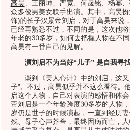
高昊
、王丽坤、严宽、何晟铭、杨幂、
众多俊男美女联手出演。其中，高昊扮
饰)的长子汉景帝刘启，对于高昊来说，
已经再熟悉不过，不同的是，这次他将
年老的30多岁，如何去把握人物在不
高昊有一番自己的见解。
演刘启不为当好“儿子” 是自我寻
谈到《美人心计》中的刘启，这又是
子”。不过，高昊似乎并不这么看待。
启这个人物，自己对表演的感悟和体会
帝刘启是一个年龄跨度30多岁的人物
岁仍是世子的时候演起，一直到经历妻
残、母子心声芥蒂，最终因病而亡，人