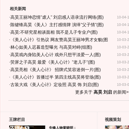
相关新闻
·
高昊王丽坤恋情"虐人" 刘启感人语录流行网络(图)
10-04-
·
陈键锋高昊《美人》主打感情牌 演绎"父子情"(图)
10-04-
·
高昊:不研究星相谈面相 我不是儿子专业户(图)
10-04-
·
《美人心计》引热议 网友赞高昊王丽坤男才女貌(图
10-03-
·
林心如美人迟暮造型曝光 与高昊对峙(组图)
10-03-
·
高昊戏内身陷美人心计 戏外只想平淡爱一人(图)
10-03-
·
荧屏之子高昊 最爱《美人心计》"老儿子"(图)
10-03-
·
高昊亮相《美人心计》 招牌式笑容迷倒一片(图)
10-03-
·
《美人心计》首播过半 第四主线高昊将登场(图)
10-03-
·
古装大戏《美人心计》定妆照 高昊 饰 刘启(图)
10-03-
更多关于
高昊 刘启
的新闻>
王牌栏目
视频策划
先锋人物黄晓明：