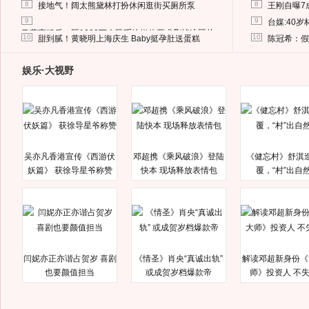
8
8
接地气！阔太熊黛林打扮休闲逛街买厕所泵
王刚自曝7
9
9
台媒:40
马蓉离婚后，砸1000万人民币给媒体要求删掉这照片
10
10
甜到腻！黄晓明上海庆生 Baby挺孕肚送蛋糕
陈冠希：假
娱乐·大视野
吴亦凡香港宣传《西游伏
邓超携《乘风破浪》登陆
《健忘村》舒淇
妖篇》 获徐导星爷称赞
快本 现场释放表情包
覆，“村”出自
闫妮亦正亦谐占贺岁 喜剧
《情圣》肖央“真诚出轨”
解读邓超新身份《
也要颜值担当
或成贺岁档爆款帝
师》投资人 不