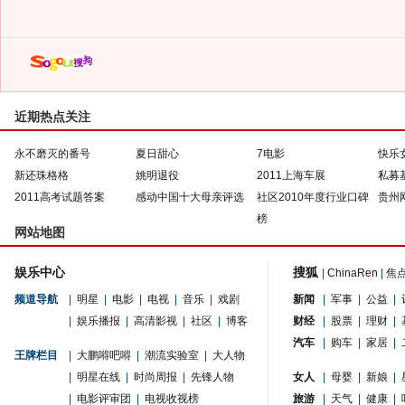
近期热点关注
永不磨灭的番号
夏日甜心
7电影
快乐
新还珠格格
姚明退役
2011上海车展
私募
2011高考试题答案
感动中国十大母亲评选
社区2010年度行业口碑
贵州
榜
网站地图
娱乐中心
搜狐
|
ChinaRen
|
焦
频道导航
|
明星
|
电影
|
电视
|
音乐
|
戏剧
新闻
|
军事
|
公益
|
|
娱乐播报
|
高清影视
|
社区
|
博客
财经
|
股票
|
理财
|
汽车
|
购车
|
家居
|
王牌栏目
|
大鹏嘚吧嘚
|
潮流实验室
|
大人物
|
明星在线
|
时尚周报
|
先锋人物
女人
|
母婴
|
新娘
|
|
电影评审团
|
电视收视榜
旅游
|
天气
|
健康
|