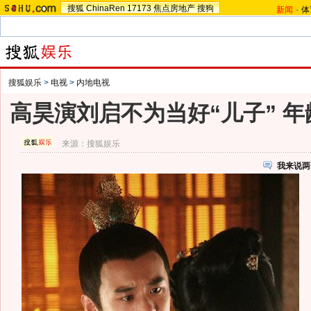
搜狐
ChinaRen
17173
焦点房地产
搜狗
新闻
-
体
搜狐娱乐
>
电视
>
内地电视
高昊演刘启不为当好“儿子” 
来源：
搜狐娱乐
我来说两