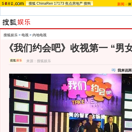
搜狐
ChinaRen
17173
焦点房地产
搜狗
新闻
-
体
搜狐娱乐
>
电视
>
内地电视
《我们约会吧》收视第一 “男
来源：
搜狐娱乐
我来说两