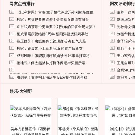
网友点击排行
网友评论排行
1
1
《比利林恩》首映 章子怡范冰冰冯小刚捧场红毯
董卿：这两
2
2
独家：买菜也要拗造型！金星携女逛街有派头
刘德华新片
3
3
京东和奶茶哪个更重要？刘强东的回答全场大笑！
为救母女俩
4
4
杨威晒照庆祝结婚8周年 杨阳洋轻抚妈妈孕肚
刘德华扮邋
5
5
艳压群芳！唐嫣修身长裙现身活动 仙气儿足
章子怡斥港
6
6
独家：姚晨带小土豆逛商场 购置产后新衣
律师：于正
7
7
成都风味！张靓颖冯轲曝婚纱照 吃串串打麻将
王力宏否认
8
8
接地气！阔太熊黛林打扮休闲逛街买厕所泵
王刚自曝7
9
9
台媒:40
马蓉离婚后，砸1000万人民币给媒体要求删掉这照片
10
10
甜到腻！黄晓明上海庆生 Baby挺孕肚送蛋糕
陈冠希：假
娱乐·大视野
吴亦凡香港宣传《西游伏
邓超携《乘风破浪》登陆
《健忘村》舒淇