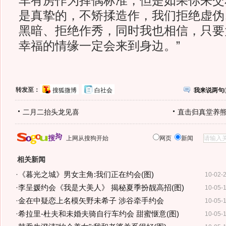
车有房作为择偶标准，但是如果你来交
是真挚的，不矫揉造作，我们拒绝虚伪
黑暗、拒绝作秀，同时我也相信，只要
幸福的情缘一定会来到身边。”
转发至：
搜狐微博
白社会
我来说两句
(
二月二抬头龙见喜
直击归真堂养
上网从搜狗开始
网页
新闻
相关新闻
·
《暮光之城》男女主角:我们正在约会(图)
10-02-
·
李呈媛约会《我是大美人》 揭秘夏季扮靓高招(图)
10-05-
·
金在中疑恋上名模矢野未希子 涉谷牵手约会
10-05-
·
希拉里-杜夫和未婚夫骑自行车约会 甜蜜惬意(图)
10-05-