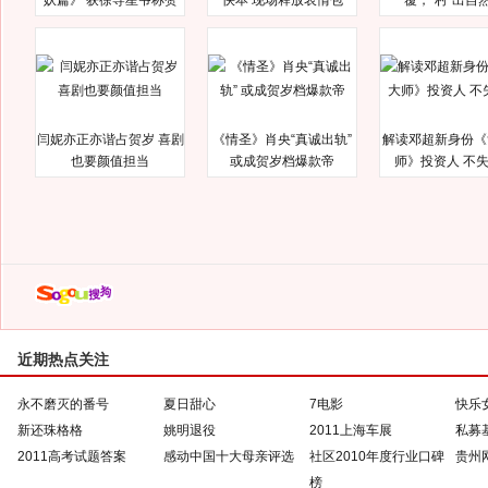
妖篇》 获徐导星爷称赞
快本 现场释放表情包
覆，“村”出自
闫妮亦正亦谐占贺岁 喜剧
《情圣》肖央“真诚出轨”
解读邓超新身份《
也要颜值担当
或成贺岁档爆款帝
师》投资人 不
近期热点关注
永不磨灭的番号
夏日甜心
7电影
快乐
新还珠格格
姚明退役
2011上海车展
私募
2011高考试题答案
感动中国十大母亲评选
社区2010年度行业口碑
贵州
榜