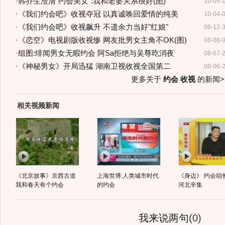
·
韩乔生澄清"约会美女":我和老婆关系很好(图)
10-05-
·
《我们约会吧》收视夺冠 以真诚唤回爱情的纯美
10-04-
·
《我们约会吧》收视飙升 不遗余力当好"红娘"
09-12-
·
《恋空》电视剧版收视惨 网友批男女主角不OK(图)
08-08-
·
组图:绯闻男女无暇约会 阿Sa拒绝与吴尊吃消夜
08-07-
·
《神秘男女》开局迅猛 湖南卫视收视全国第二
08-06-
更多关于
约会 收视
的新闻>
相关视频新闻
《北京故事》京西古道
上海世博:人类城市时代
《身边》 约会咱
我和春天有个约会
的约会
河北辛集
我来说两句
(
0
)