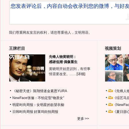
我们尊重网友发言的权利，请您尊重他人，文明用语。
王牌栏目
视频策划
先锋人物黄晓明：
感谢低潮 偶像重生
黄晓明开始意识到，有些事
情需要改变。……
[详细]
《秘密天使》陈翔情迷金素恩YURA
《先锋人
NewFace张俪：不怕定型“物质女”
《综艺马
明星时尚周报：女明星的欲望衣橱
《NewF
日韩时尚周报
好莱坞街拍周报
《夏日甜
更多 >>