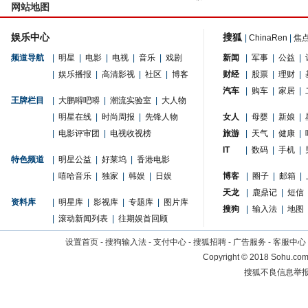
网站地图
娱乐中心
搜狐
|
ChinaRen
|
焦
频道导航
|
明星
|
电影
|
电视
|
音乐
|
戏剧
新闻
|
军事
|
公益
|
|
娱乐播报
|
高清影视
|
社区
|
博客
财经
|
股票
|
理财
|
汽车
|
购车
|
家居
|
王牌栏目
|
大鹏嘚吧嘚
|
潮流实验室
|
大人物
|
明星在线
|
时尚周报
|
先锋人物
女人
|
母婴
|
新娘
|
|
电影评审团
|
电视收视榜
旅游
|
天气
|
健康
|
IT
|
数码
|
手机
|
特色频道
|
明星公益
|
好莱坞
|
香港电影
|
嘻哈音乐
|
独家
|
韩娱
|
日娱
博客
|
圈子
|
邮箱
|
天龙
|
鹿鼎记
|
短信
资料库
|
明星库
|
影视库
|
专题库
|
图片库
搜狗
|
输入法
|
地图
|
滚动新闻列表
|
往期娱首回顾
设置首页
-
搜狗输入法
-
支付中心
-
搜狐招聘
-
广告服务
-
客服中心
Copyright
©
2018 Sohu.com 
搜狐不良信息举