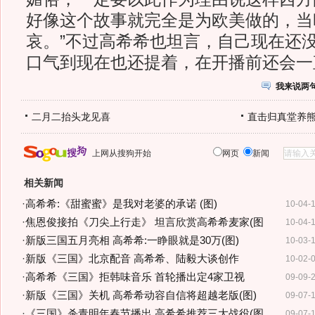
好像这个故事就完全是为欧美做的，当
哀。”不过高希希也坦言，自己现在还没
口气到现在也还提着，在开播前还会一
我来说两
二月二抬头龙见喜
直击归真堂养
上网从搜狗开始
网页
新闻
相关新闻
·
高希希:《甜蜜蜜》是我对老婆的承诺 (图)
10-04-
·
焦恩俊接拍《刀尖上行走》 坦言欣赏高希希麦家(图
10-04-
·
新版三国五月亮相 高希希:一睁眼就是30万(图)
10-03-
·
新版《三国》北京配音 高希希、陆毅大谈创作
10-02-
·
高希希《三国》拒韩味音乐 首轮播出定4家卫视
09-09-
·
新版《三国》关机 高希希动容自信将超越老版(图)
09-07-
·
《三国》杀青明年春节播出 高希希推荐三大战役(图
09-07-