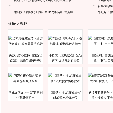
接地气！阔太熊黛林打扮休闲逛街买厕所泵
王刚自曝7
9
9
台媒:40
马蓉离婚后，砸1000万人民币给媒体要求删掉这照片
10
10
甜到腻！黄晓明上海庆生 Baby挺孕肚送蛋糕
陈冠希：假
娱乐·大视野
吴亦凡香港宣传《西游伏
邓超携《乘风破浪》登陆
《健忘村》舒淇
妖篇》 获徐导星爷称赞
快本 现场释放表情包
覆，“村”出自
闫妮亦正亦谐占贺岁 喜剧
《情圣》肖央“真诚出轨”
解读邓超新身份《
也要颜值担当
或成贺岁档爆款帝
师》投资人 不