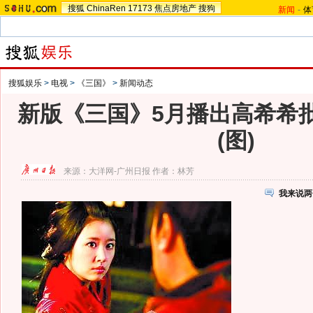
搜狐
ChinaRen
17173
焦点房地产
搜狗
新闻
-
体
搜狐娱乐
>
电视
>
《三国》
>
新闻动态
新版《三国》5月播出高希希
(图)
来源：
大洋网-广州日报
作者：林芳
我来说两