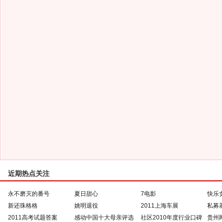
近期热点关注
永不磨灭的番号
夏日甜心
7电影
快乐
新还珠格格
姚明退役
2011上海车展
私募
2011高考试题答案
感动中国十大母亲评选
社区2010年度行业口碑
贵州