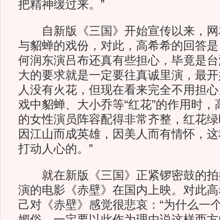
把精神缓过来。”
自新版《三国》开始宣传以来，网
与貂蝉的戏份，对此，高希希的回答是
何润东演吕布还真有些担心，毕竟是台
大的要求就是一定要往真诚里演，最开
人没有火花，但现在看来完全不用担心
戏中貂蝉、大小乔等“红花”的作用时，
的女性演员阵容配得非常齐整，红花绿
因江山而成英雄，因美人而有情怀，这
打动人心的。”
就在新版《三国》正紧锣密鼓的拍
演的电影《赤壁》在国内上映。对此高
己对《赤壁》感觉很悲哀：“为什么一
媚俗，一定要以此作为理由说这样西方