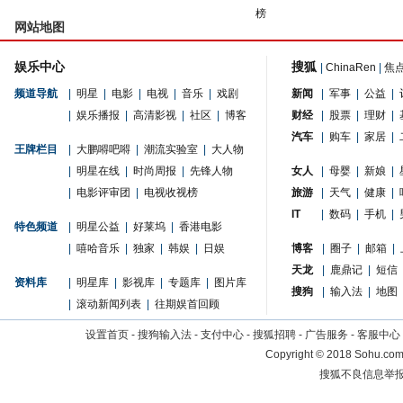
榜
网站地图
娱乐中心
搜狐
|
ChinaRen
|
焦
频道导航
|
明星
|
电影
|
电视
|
音乐
|
戏剧
新闻
|
军事
|
公益
|
|
娱乐播报
|
高清影视
|
社区
|
博客
财经
|
股票
|
理财
|
汽车
|
购车
|
家居
|
王牌栏目
|
大鹏嘚吧嘚
|
潮流实验室
|
大人物
|
明星在线
|
时尚周报
|
先锋人物
女人
|
母婴
|
新娘
|
|
电影评审团
|
电视收视榜
旅游
|
天气
|
健康
|
IT
|
数码
|
手机
|
特色频道
|
明星公益
|
好莱坞
|
香港电影
|
嘻哈音乐
|
独家
|
韩娱
|
日娱
博客
|
圈子
|
邮箱
|
天龙
|
鹿鼎记
|
短信
资料库
|
明星库
|
影视库
|
专题库
|
图片库
搜狗
|
输入法
|
地图
|
滚动新闻列表
|
往期娱首回顾
设置首页
-
搜狗输入法
-
支付中心
-
搜狐招聘
-
广告服务
-
客服中心
Copyright
©
2018 Sohu.com 
搜狐不良信息举