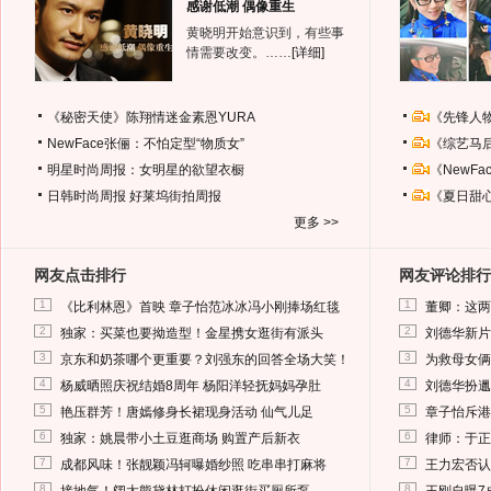
感谢低潮 偶像重生
黄晓明开始意识到，有些事
情需要改变。……
[详细]
《秘密天使》陈翔情迷金素恩YURA
《先锋人
NewFace张俪：不怕定型“物质女”
《综艺马
明星时尚周报：女明星的欲望衣橱
《NewF
日韩时尚周报
好莱坞街拍周报
《夏日甜
更多 >>
网友点击排行
网友评论排行
1
1
《比利林恩》首映 章子怡范冰冰冯小刚捧场红毯
董卿：这两
2
2
独家：买菜也要拗造型！金星携女逛街有派头
刘德华新片
3
3
京东和奶茶哪个更重要？刘强东的回答全场大笑！
为救母女俩
4
4
杨威晒照庆祝结婚8周年 杨阳洋轻抚妈妈孕肚
刘德华扮邋
5
5
艳压群芳！唐嫣修身长裙现身活动 仙气儿足
章子怡斥港
6
6
独家：姚晨带小土豆逛商场 购置产后新衣
律师：于正
7
7
成都风味！张靓颖冯轲曝婚纱照 吃串串打麻将
王力宏否认
8
8