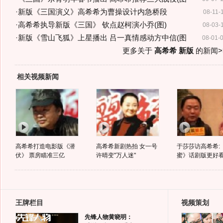
·
新版《三国演义》高希希为曹操设计内急桥段
08-11-
·
高希希执导新版《三国》 钦点赵柯演小乔(图)
08-03-
·
新版《雪山飞狐》上星播出 吕一真情感动方中信(图
08-01-
更多关于
高希希 新版
的新闻>
相关视频新闻
高希希打造电影版《潜
高希希新剧热拍 女一号
于莎莎访高希希:
伏》 票房瞄准三亿
许晴变"万人迷"
蜜》话剧版更好
王牌栏目
视频策划
先锋人物黄晓明：