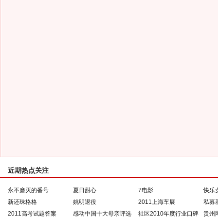
近期热点关注
永不磨灭的番号
夏日甜心
7电影
快乐
新还珠格格
姚明退役
2011上海车展
私募
2011高考试题答案
感动中国十大母亲评选
社区2010年度行业口碑
贵州