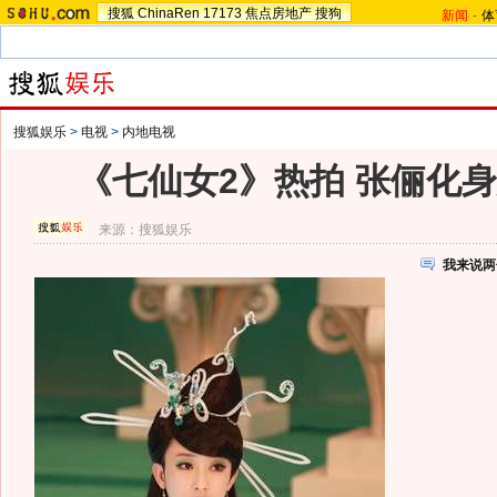
搜狐
ChinaRen
17173
焦点房地产
搜狗
新闻
-
体
搜狐娱乐
>
电视
>
内地电视
《七仙女2》热拍 张俪化
来源：
搜狐娱乐
我来说两