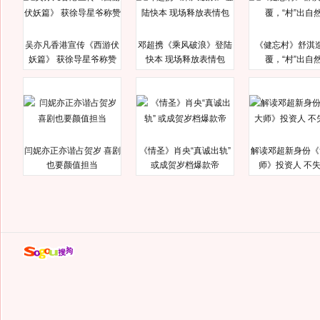
吴亦凡香港宣传《西游伏
邓超携《乘风破浪》登陆
《健忘村》舒淇
妖篇》 获徐导星爷称赞
快本 现场释放表情包
覆，“村”出自
闫妮亦正亦谐占贺岁 喜剧
《情圣》肖央“真诚出轨”
解读邓超新身份《
也要颜值担当
或成贺岁档爆款帝
师》投资人 不