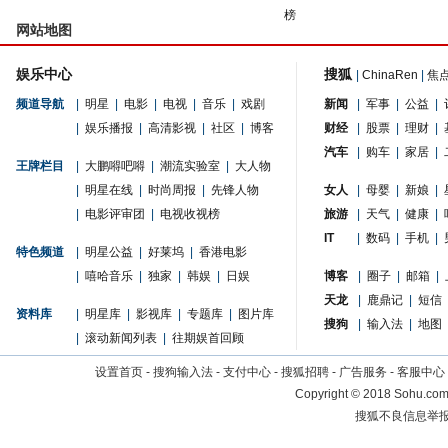
榜
网站地图
娱乐中心
搜狐
|
ChinaRen
|
焦
频道导航
|
明星
|
电影
|
电视
|
音乐
|
戏剧
新闻
|
军事
|
公益
|
|
娱乐播报
|
高清影视
|
社区
|
博客
财经
|
股票
|
理财
|
汽车
|
购车
|
家居
|
王牌栏目
|
大鹏嘚吧嘚
|
潮流实验室
|
大人物
|
明星在线
|
时尚周报
|
先锋人物
女人
|
母婴
|
新娘
|
|
电影评审团
|
电视收视榜
旅游
|
天气
|
健康
|
IT
|
数码
|
手机
|
特色频道
|
明星公益
|
好莱坞
|
香港电影
|
嘻哈音乐
|
独家
|
韩娱
|
日娱
博客
|
圈子
|
邮箱
|
天龙
|
鹿鼎记
|
短信
资料库
|
明星库
|
影视库
|
专题库
|
图片库
搜狗
|
输入法
|
地图
|
滚动新闻列表
|
往期娱首回顾
设置首页
-
搜狗输入法
-
支付中心
-
搜狐招聘
-
广告服务
-
客服中心
Copyright
©
2018 Sohu.com 
搜狐不良信息举