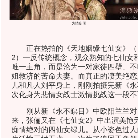
为情所困
正在热拍的《天地姻缘七仙女》（
2）一反传统概念，观众熟知的七仙女
唯一主角，而是沦为一对家徒四壁、不
姐救济的苦命夫妻。而真正的凄美绝恋
儿和凡人刘平身上，刚刚拍摄完新《永
次化身为悲情女战士激情挑战这一段不
刚从新《永不瞑目》中欧阳兰兰对
来，张俪又在《七仙女2》中出演美艳
痴情绝对的四仙女绿儿。从小姿色过人