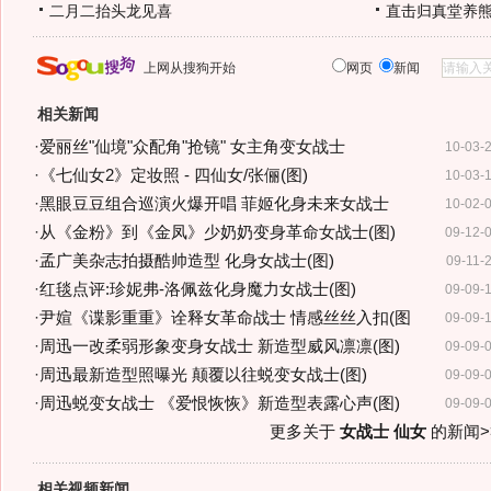
二月二抬头龙见喜
直击归真堂养
上网从搜狗开始
网页
新闻
相关新闻
·
爱丽丝"仙境"众配角"抢镜" 女主角变女战士
10-03-
·
《七仙女2》定妆照 - 四仙女/张俪(图)
10-03-
·
黑眼豆豆组合巡演火爆开唱 菲姬化身未来女战士
10-02-
·
从《金粉》到《金凤》少奶奶变身革命女战士(图)
09-12-
·
孟广美杂志拍摄酷帅造型 化身女战士(图)
09-11-
·
红毯点评:珍妮弗-洛佩兹化身魔力女战士(图)
09-09-
·
尹媗《谍影重重》诠释女革命战士 情感丝丝入扣(图
09-09-
·
周迅一改柔弱形象变身女战士 新造型威风凛凛(图)
09-09-
·
周迅最新造型照曝光 颠覆以往蜕变女战士(图)
09-09-
·
周迅蜕变女战士 《爱恨恢恢》新造型表露心声(图)
09-09-
更多关于
女战士 仙女
的新闻>
相关视频新闻