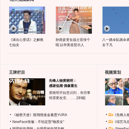
《涛出心里话》之解救
孙燕姿变女战士宣传个
八一跳伞队跳伞
七仙女
唱 以华美造型示人
女下凡
王牌栏目
视频策划
先锋人物黄晓明：
感谢低潮 偶像重生
黄晓明开始意识到，有些事
情需要改变。……
[详细]
《秘密天使》陈翔情迷金素恩YURA
《先锋人
NewFace张俪：不怕定型“物质女”
《综艺马
明星时尚周报：女明星的欲望衣橱
《NewF