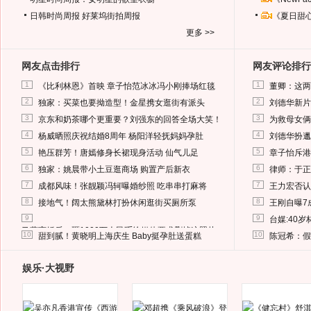
日韩时尚周报
好莱坞街拍周报
《夏日甜
更多 >>
网友点击排行
网友评论排行
1
1
《比利林恩》首映 章子怡范冰冰冯小刚捧场红毯
董卿：这两
2
2
独家：买菜也要拗造型！金星携女逛街有派头
刘德华新片
3
3
京东和奶茶哪个更重要？刘强东的回答全场大笑！
为救母女俩
4
4
杨威晒照庆祝结婚8周年 杨阳洋轻抚妈妈孕肚
刘德华扮邋
5
5
艳压群芳！唐嫣修身长裙现身活动 仙气儿足
章子怡斥港
6
6
独家：姚晨带小土豆逛商场 购置产后新衣
律师：于正
7
7
成都风味！张靓颖冯轲曝婚纱照 吃串串打麻将
王力宏否认
8
8
接地气！阔太熊黛林打扮休闲逛街买厕所泵
王刚自曝7
9
9
台媒:40
马蓉离婚后，砸1000万人民币给媒体要求删掉这照片
10
10
甜到腻！黄晓明上海庆生 Baby挺孕肚送蛋糕
陈冠希：假
娱乐·大视野