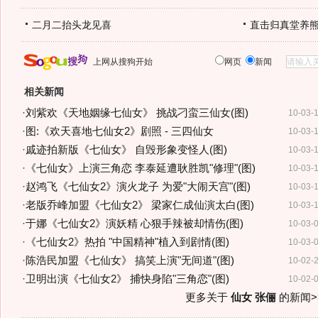
二月二抬头龙见喜
直击归真堂养
上网从搜狗开始
网页
新闻
相关新闻
·
刘紫欢《天地姻缘七仙女》 挑战刁蛮三仙女(图)
10-03-
·
图:《欢天喜地七仙女2》剧照 - 三四仙女
10-03-
·
戚迹拍新版《七仙女》 自毁形象变怪人(图)
10-03-
·
《七仙女》上演三角恋 李泰延遭耿胜凯"修理"(图)
10-03-
·
赵鸿飞《七仙女2》演火龙子 为爱"大闹天宫"(图)
10-03-
·
老版乔峰加盟《七仙女2》 梁家仁成仙演太白(图)
10-03-
·
于娜《七仙女2》演妖精 心狠手辣被却情伤(图)
10-03-
·
《七仙女2》热拍 "中国精神"植入到剧情(图)
10-03-
·
陈浩民加盟《七仙女》 搞笑上演"无间道"(图)
10-02-
·
卫明出演《七仙女2》 捕快身陷"三角恋"(图)
10-02-
更多关于
仙女 张俪
的新闻>