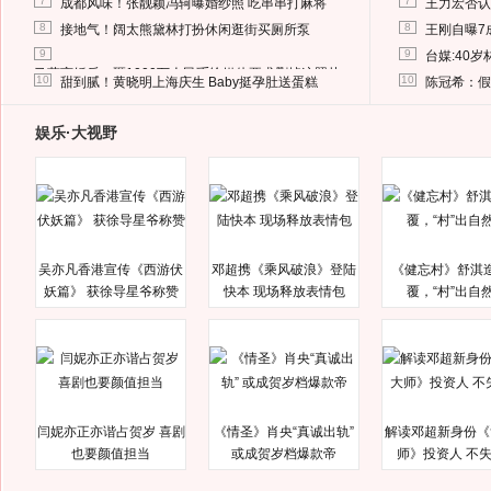
7
7
成都风味！张靓颖冯轲曝婚纱照 吃串串打麻将
王力宏否认
8
8
接地气！阔太熊黛林打扮休闲逛街买厕所泵
王刚自曝7
9
9
台媒:40
马蓉离婚后，砸1000万人民币给媒体要求删掉这照片
10
10
甜到腻！黄晓明上海庆生 Baby挺孕肚送蛋糕
陈冠希：假
娱乐·大视野
吴亦凡香港宣传《西游伏
邓超携《乘风破浪》登陆
《健忘村》舒淇
妖篇》 获徐导星爷称赞
快本 现场释放表情包
覆，“村”出自
闫妮亦正亦谐占贺岁 喜剧
《情圣》肖央“真诚出轨”
解读邓超新身份《
也要颜值担当
或成贺岁档爆款帝
师》投资人 不