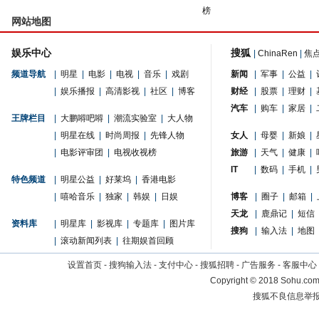
榜
网站地图
娱乐中心
搜狐
|
ChinaRen
|
焦
频道导航
|
明星
|
电影
|
电视
|
音乐
|
戏剧
新闻
|
军事
|
公益
|
|
娱乐播报
|
高清影视
|
社区
|
博客
财经
|
股票
|
理财
|
汽车
|
购车
|
家居
|
王牌栏目
|
大鹏嘚吧嘚
|
潮流实验室
|
大人物
|
明星在线
|
时尚周报
|
先锋人物
女人
|
母婴
|
新娘
|
|
电影评审团
|
电视收视榜
旅游
|
天气
|
健康
|
IT
|
数码
|
手机
|
特色频道
|
明星公益
|
好莱坞
|
香港电影
|
嘻哈音乐
|
独家
|
韩娱
|
日娱
博客
|
圈子
|
邮箱
|
天龙
|
鹿鼎记
|
短信
资料库
|
明星库
|
影视库
|
专题库
|
图片库
搜狗
|
输入法
|
地图
|
滚动新闻列表
|
往期娱首回顾
设置首页
-
搜狗输入法
-
支付中心
-
搜狐招聘
-
广告服务
-
客服中心
Copyright
©
2018 Sohu.com 
搜狐不良信息举