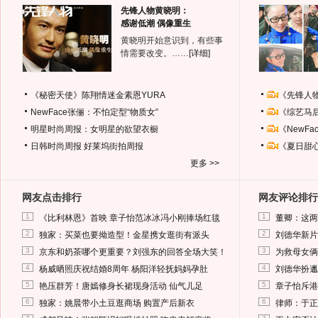
先锋人物黄晓明：
感谢低潮 偶像重生
黄晓明开始意识到，有些事
情需要改变。……
[详细]
《秘密天使》陈翔情迷金素恩YURA
《先锋人
NewFace张俪：不怕定型“物质女”
《综艺马
明星时尚周报：女明星的欲望衣橱
《NewF
日韩时尚周报
好莱坞街拍周报
《夏日甜
更多 >>
网友点击排行
网友评论排行
1
1
《比利林恩》首映 章子怡范冰冰冯小刚捧场红毯
董卿：这两
2
2
独家：买菜也要拗造型！金星携女逛街有派头
刘德华新片
3
3
京东和奶茶哪个更重要？刘强东的回答全场大笑！
为救母女俩
4
4
杨威晒照庆祝结婚8周年 杨阳洋轻抚妈妈孕肚
刘德华扮邋
5
5
艳压群芳！唐嫣修身长裙现身活动 仙气儿足
章子怡斥港
6
6
独家：姚晨带小土豆逛商场 购置产后新衣
律师：于正