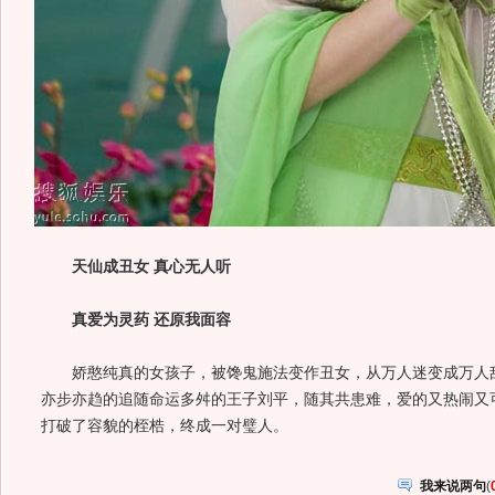
天仙成丑女 真心无人听
真爱为灵药 还原我面容
娇憨纯真的女孩子，被馋鬼施法变作丑女，从万人迷变成万人敌
亦步亦趋的追随命运多舛的王子刘平，随其共患难，爱的又热闹又
打破了容貌的桎梏，终成一对璧人。
我来说两句
(