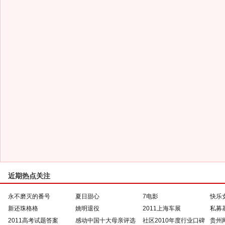
近期热点关注
永不磨灭的番号
夏日甜心
7电影
快乐
新还珠格格
姚明退役
2011上海车展
私募
2011高考试题答案
感动中国十大母亲评选
社区2010年度行业口碑
贵州