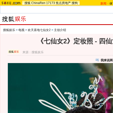
搜狐
ChinaRen
17173
焦点房地产
搜狗
新闻
-
体
搜狐娱乐
>
电视
>
欢天喜地七仙女2
>
主创介绍
《七仙女2》定妆照 - 四仙
来源：
搜狐娱乐
我来说两