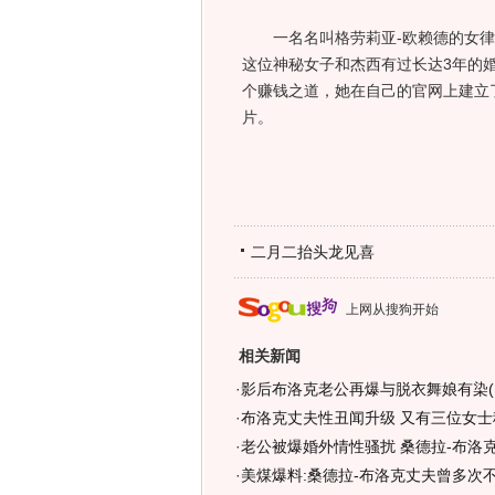
一名名叫格劳莉亚-欧赖德的女律
这位神秘女子和杰西有过长达3年的
个赚钱之道，她在自己的官网上建立了
片。
二月二抬头龙见喜
上网从搜狗开始
相关新闻
·
影后布洛克老公再爆与脱衣舞娘有染(
·
布洛克丈夫性丑闻升级 又有三位女士
·
老公被爆婚外情性骚扰 桑德拉-布洛
·
美煤爆料:桑德拉-布洛克丈夫曾多次不