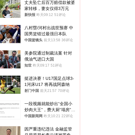
丈夫坠亡后百万赔偿款被婆
家转移，妻女仅得3万元
新快报
昨天09:12
51评论
八村塁/河村出战世预赛 中
国男篮错过最强日本队
中国篮镜头
前天13:58
36评论
美参院通过制裁法案 针对
俄油气进口大国
知世
昨天09:17
51评论
挺进决赛！U17国足点球3-
1河床U17 将再战阿森纳
射门中国
前天21:57
70评论
一段视频就能炒出“全国小
炒肉大王”，费大厨“塌房”了
吗？
中国新闻网
昨天10:21
22评论
因严重违纪违法 金融监管