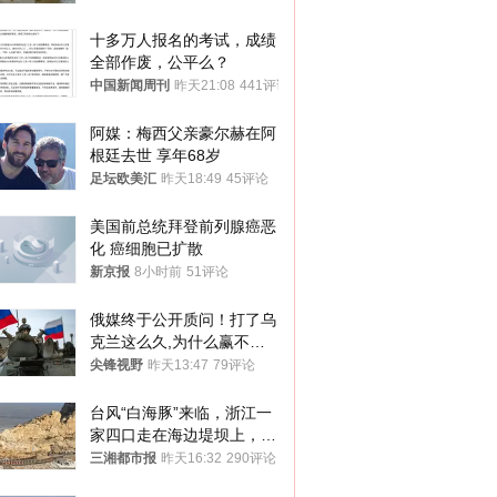
十多万人报名的考试，成绩
全部作废，公平么？
中国新闻周刊
昨天21:08
441评论
阿媒：梅西父亲豪尔赫在阿
根廷去世 享年68岁
足坛欧美汇
昨天18:49
45评论
美国前总统拜登前列腺癌恶
化 癌细胞已扩散
新京报
8小时前
51评论
俄媒终于公开质问！打了乌
克兰这么久,为什么赢不了?
答案令人沉默
尖锋视野
昨天13:47
79评论
台风“白海豚”来临，浙江一
家四口走在海边堤坝上，其
中9岁男孩被巨浪卷入海
三湘都市报
昨天16:32
290评论
中，搜救仍在进行