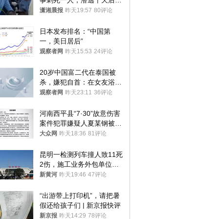
事刺死一人，潜逃十天后在
十多公里外一片玉米地里落
潇湘晨报
昨天19:57
80评论
网
日本发布排名：“中国第
一，美日居后”
观察者网
昨天15:53
24评论
20岁中国富二代在泰国被
杀，嫌犯自首：在女友浴室
看到他
观察者网
昨天23:11
36评论
河南西平县“7·30”故意伤害
案件犯罪嫌疑人夏某钢被抓
获
大众网
昨天18:36
81评论
昆明一检测列车撞人致11死
2伤，施工业务外包单位被
罚1.5万元，国铁昆明局被
新黄河
昨天19:46
47评论
罚300万元
“出游带上打印机”，请把暑
假还给孩子们 | 新京报快评
新京报
昨天14:29
78评论