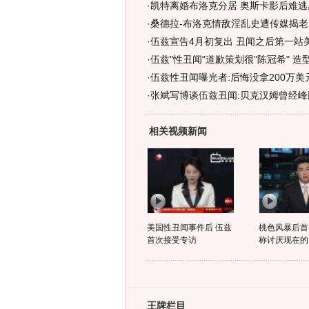
·
凯特离婚布洛克分居 奥斯卡影后难逃
·
桑德拉-布洛克情敌淫乱史遭传媒揭老底
·
伍兹宣告4月初复出 丑闻之后第一站美
·
伍兹"性丑闻"道歉策划很"陈冠希" 造型
·
伍兹性丑闻曝光者:后悔没拿200万美
·
张斌写博谈伍兹丑闻:贝克汉姆曾经峰
相关视频新闻
美国性丑闻事件后 伍兹
桃色风暴后首
首次接受专访
称讨厌现在的
王牌栏目