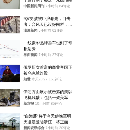
子进行亲子鉴定，儿媳拒绝
中国新闻周刊
7小时前
84评论
9岁男孩被巨浪卷走，目击
者：台风天已设好围栏，一
家四口翻入时保安曾喊话劝
澎湃新闻
5小时前
62评论
阻
一线豪华品牌卖车也到了亏
损边缘
界面新闻
7小时前
27评论
俄罗斯女首富的商业帝国正
被乌克兰炸毁
知世
昨天20:27
161评论
伊朗方面展示被击落的美以
飞机残骸：包括一架美军F-
15战斗机残骸以及多架无人
新京报
10小时前
85评论
机等
“白海豚”将于今天傍晚至明
天凌晨登陆浙江，将正面袭
击、贯穿浙江
新闻资讯综合
7小时前
20评论