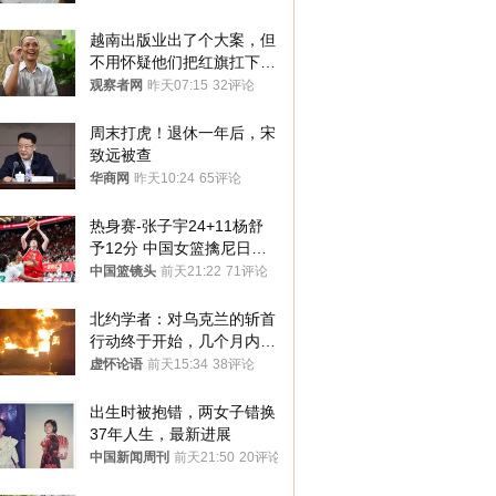
越南出版业出了个大案，但
不用怀疑他们把红旗扛下去
的决心
观察者网
昨天07:15
32评论
周末打虎！退休一年后，宋
致远被查
华商网
昨天10:24
65评论
热身赛-张子宇24+11杨舒
予12分 中国女篮擒尼日利
亚
中国篮镜头
前天21:22
71评论
北约学者：对乌克兰的斩首
行动终于开始，几个月内乌
将投降
虚怀论语
前天15:34
38评论
出生时被抱错，两女子错换
37年人生，最新进展
中国新闻周刊
前天21:50
20评论