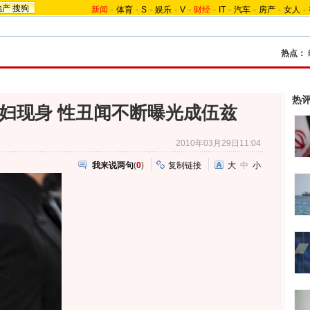
地产
搜狗
新闻
-
体育
-
S
-
娱乐
-
V
-
财经
-
IT
-
汽车
-
房产
-
女人
-
热点：
热
妇现身 性丑闻不断曝光成伍兹
2010年03月29日11:04
我来说两句
(
0
)
复制链接
大
中
小