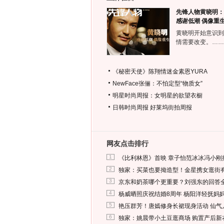
先锋人物黄晓明：
感谢低潮 偶像重
黄晓明开始意识到
情需要改变。……
《秘密天使》陈翔情迷金素恩YURA
NewFace张俪：不怕定型“物质女”
明星时尚周报：女明星的欲望衣橱
日韩时尚周报
好莱坞街拍周报
网友点击排行
1
《比利林恩》首映 章子怡范冰冰冯小刚
2
独家：买菜也要拗造型！金星携女逛街
3
京东和奶茶哪个更重要？刘强东的回答
4
杨威晒照庆祝结婚8周年 杨阳洋轻抚妈
5
艳压群芳！唐嫣修身长裙现身活动 仙气
6
独家：姚晨带小土豆逛商场 购置产后新