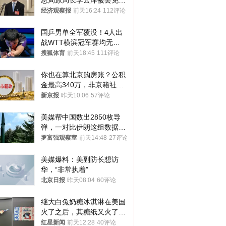
总局原局长李云泽被罢免全
国人大代表
经济观察报
前天16:24
112评论
国乒男单全军覆没！4人出
战WTT横滨冠军赛均无缘
八强
搜狐体育
前天18:45
111评论
你也在算北京购房账？公积
金最高340万，非京籍社保
1年
新京报
昨天10:06
57评论
美媒帮中国数出2850枚导
弹，一对比伊朗这组数据，
发现出大事了
罗富强观察室
前天14:48
27评论
美媒爆料：美副防长想访
华，“非常执着”
北京日报
昨天08:04
60评论
继大白兔奶糖冰淇淋在美国
火了之后，其糖纸又火了！
海外博主盛赞：平面设计经
红星新闻
前天12:28
40评论