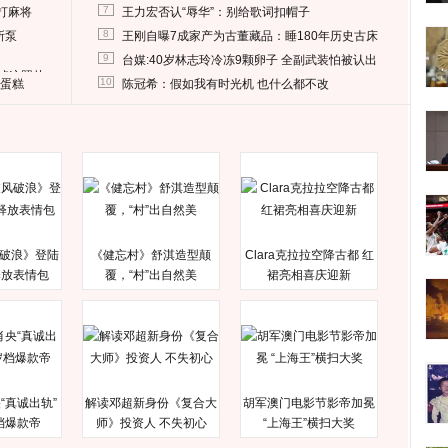
7
打麻将
王力宏否认“辱华”：别给歌词扣帽子
8
所泵
王刚自曝7成家产为古董藏品：睡180年历史古床
9
台媒:40岁林志玲冷冻9颗卵子 全副武装怕被认出
删掉这照片
10
送蛋糕
陈冠希：假如我有时光机 也什么都不改
破浪》登陆
《健忘村》舒淇造型颠
Clara克拉拉空降古都 红
释放表情包
覆，“村”出自然美
裙亮相喜庆迎新
“真诚出轨”
解读邓超新身份《复合大
胡军澳门电影节影帝加冕
档爆款帝
师》投资人 不失初心
“上海王”横扫大奖