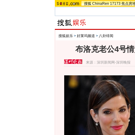
搜狐
ChinaRen
17173
焦点房
搜狐娱乐
>
好莱坞频道
>
八卦绯闻
布洛克老公4号情
来源：
深圳新闻网-深圳晚报