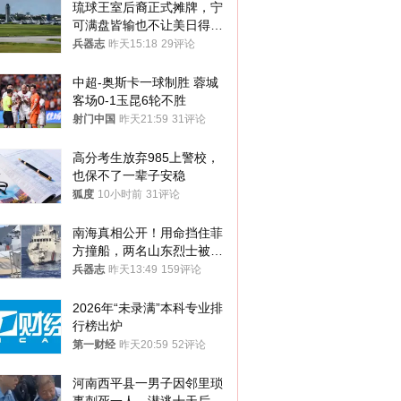
琉球王室后裔正式摊牌，宁
可满盘皆输也不让美日得
逞，中国成关键
兵器志
昨天15:18
29评论
中超-奥斯卡一球制胜 蓉城
客场0-1玉昆6轮不胜
射门中国
昨天21:59
31评论
高分考生放弃985上警校，
也保不了一辈子安稳
狐度
10小时前
31评论
南海真相公开！用命挡住菲
方撞船，两名山东烈士被授
武警最高荣誉
兵器志
昨天13:49
159评论
2026年“未录满”本科专业排
行榜出炉
第一财经
昨天20:59
52评论
河南西平县一男子因邻里琐