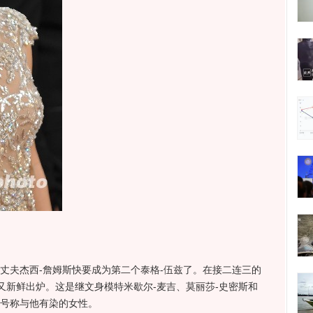
夫杰西-詹姆斯快要成为第二个泰格-伍兹了。在接二连三的
又新鲜出炉。这是继文身模特米歇尔-麦吉、莫丽莎-史密斯和
位号称与他有染的女性。