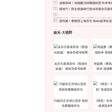
7
成都风味！张靓颖冯轲曝婚纱照 吃串串
8
接地气！阔太熊黛林打扮休闲逛街买厕
9
马蓉离婚后，砸1000万人民币给媒体要求
10
甜到腻！黄晓明上海庆生 Baby挺孕肚
娱乐·大视野
吴亦凡香港宣传《西游伏
邓超携《乘风
妖篇》 获徐导星爷称赞
快本 现场
闫妮亦正亦谐占贺岁 喜剧
《情圣》肖央
也要颜值担当
或成贺岁