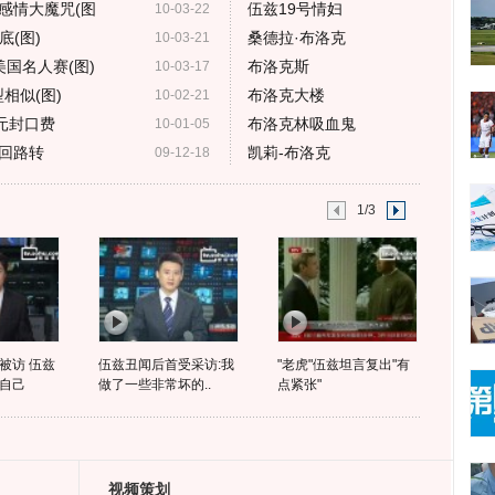
感情大魔咒(图
伍兹19号情妇
10-03-22
(图)
桑德拉·布洛克
10-03-21
国名人赛(图)
布洛克斯
10-03-17
相似(图)
布洛克大楼
10-02-21
元封口费
布洛克林吸血鬼
10-01-05
回路转
凯莉-布洛克
09-12-18
1/3
被访 伍兹
伍兹丑闻后首受采访:我
"老虎"伍兹坦言复出"有
自己
做了一些非常坏的..
点紧张"
视频策划