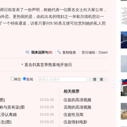
师日前发表了一份声明，称她代表一位匿名女士向大家公布，
婚外恋。更热闹的是，由此出名的情妇之一米歇尔借机想出一
一个特殊通道，访客只要付9.95美元便可欣赏到她的私人照
我来说两句
(
0
)
复制链接
责任编辑：Dawn
直击归真堂养熊基地开放日
网页
新闻
相关推荐
图)
伍兹的高清视频
10-03-26
称与其有染(图
丑闻的高清视频
10-03-26
克否认离婚
伍兹性丑闻
10-03-26
忠(图)
伍兹情妇电影
10-03-25