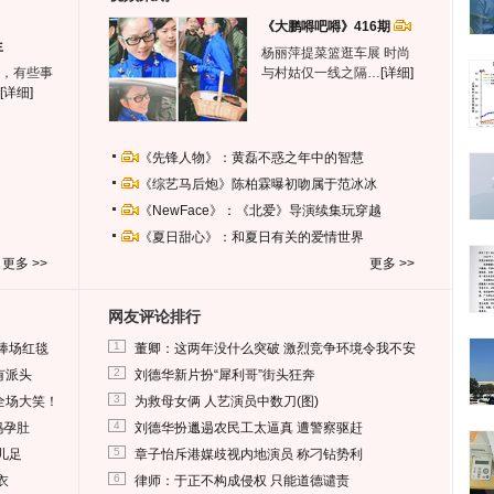
《大鹏嘚吧嘚》416期
生
杨丽萍提菜篮逛车展 时尚
，有些事
与村姑仅一线之隔…
[详细]
[详细]
《先锋人物》：黄磊不惑之年中的智慧
《综艺马后炮》陈柏霖曝初吻属于范冰冰
《NewFace》：《北爱》导演续集玩穿越
《夏日甜心》：和夏日有关的爱情世界
更多 >>
更多 >>
网友评论排行
1
捧场红毯
董卿：这两年没什么突破 激烈竞争环境令我不安
2
有派头
刘德华新片扮“犀利哥”街头狂奔
3
全场大笑！
为救母女俩 人艺演员中数刀(图)
4
妈孕肚
刘德华扮邋遢农民工太逼真 遭警察驱赶
5
儿足
章子怡斥港媒歧视内地演员 称刁钻势利
6
衣
律师：于正不构成侵权 只能道德谴责