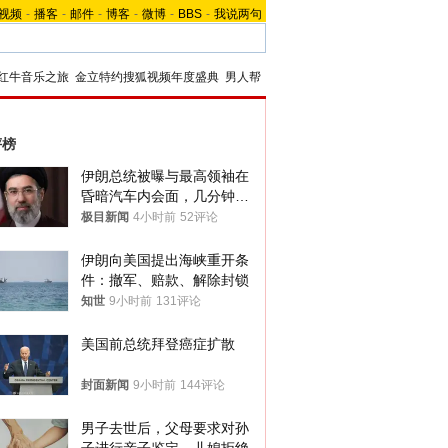
视频
-
播客
-
邮件
-
博客
-
微博
-
BBS
-
我说两句
红牛音乐之旅
金立特约搜狐视频年度盛典
男人帮
评榜
伊朗总统被曝与最高领袖在
昏暗汽车内会面，几分钟里
只能靠声音交谈难辨真假
极目新闻
4小时前
52评论
伊朗向美国提出海峡重开条
件：撤军、赔款、解除封锁
知世
9小时前
131评论
美国前总统拜登癌症扩散
封面新闻
9小时前
144评论
男子去世后，父母要求对孙