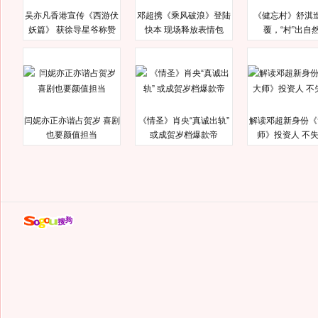
吴亦凡香港宣传《西游伏
邓超携《乘风破浪》登陆
《健忘村》舒淇
妖篇》 获徐导星爷称赞
快本 现场释放表情包
覆，“村”出自
闫妮亦正亦谐占贺岁 喜剧
《情圣》肖央“真诚出轨”
解读邓超新身份《
也要颜值担当
或成贺岁档爆款帝
师》投资人 不