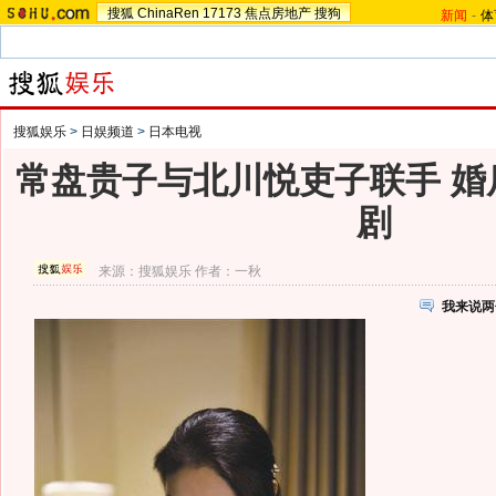
搜狐
ChinaRen
17173
焦点房地产
搜狗
新闻
-
体
搜狐娱乐
>
日娱频道
>
日本电视
常盘贵子与北川悦吏子联手 婚
剧
来源：
搜狐娱乐
作者：一秋
我来说两