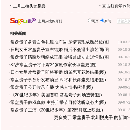
二月二抬头龙见喜
直击归真堂养
上网从搜狗开始
网页
新闻
相关新闻
·
常盘贵子身着白色礼服拍广告 尽情表现成熟品位(图
10-03-
·
日剧女王常盘贵子宣布结婚 婚后不会退出演艺圈(图
09-10-
·
常盘贵子情路坎坷终成正果 被曝曾成功击退情敌(图
09-10-
·
37岁常盘贵子将下嫁34岁剧作家长塚圭史(图)
09-10-
·
日本女星常盘贵子即将完婚 姐弟恋开花终结果(图)
09-10-
·
常盘贵子事务所发布消息 即将和长冢圭史结婚(图)
09-10-
·
常盘贵子公开收录广播 为感人情书落泪(图)
09-09-
·
《20世纪少年》美国首映 常盘贵子到场造势(图)
09-08-
·
常盘贵子假戏真做 主持广播节目传达听众心声(图)
09-07-
·
常盘贵子主演《20世纪少年》第2部月底上映(图)
09-01-
更多关于
常盘贵子 北川悦吏子
的新闻>