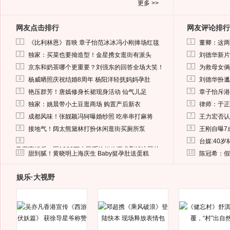
更多 >>
网友点击排行
网友评论排行
1
1
《比利林恩》首映 章子怡范冰冰冯小刚捧场红毯
董卿：这两
2
2
独家：买菜也要拗造型！金星携女逛街有派头
刘德华新片
3
3
京东和奶茶哪个更重要？刘强东的回答全场大笑！
为救母女俩
4
4
杨威晒照庆祝结婚8周年 杨阳洋轻抚妈妈孕肚
刘德华扮邋
5
5
艳压群芳！唐嫣修身长裙现身活动 仙气儿足
章子怡斥港
6
6
独家：姚晨带小土豆逛商场 购置产后新衣
律师：于正
7
7
成都风味！张靓颖冯轲曝婚纱照 吃串串打麻将
王力宏否认
8
8
接地气！阔太熊黛林打扮休闲逛街买厕所泵
王刚自曝7
9
9
台媒:40
马蓉离婚后，砸1000万人民币给媒体要求删掉这照片
10
10
甜到腻！黄晓明上海庆生 Baby挺孕肚送蛋糕
陈冠希：假
娱乐·大视野