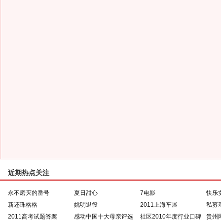
近期热点关注
永不磨灭的番号
夏日甜心
7电影
快乐
新还珠格格
姚明退役
2011上海车展
私募
2011高考试题答案
感动中国十大母亲评选
社区2010年度行业口碑
贵州