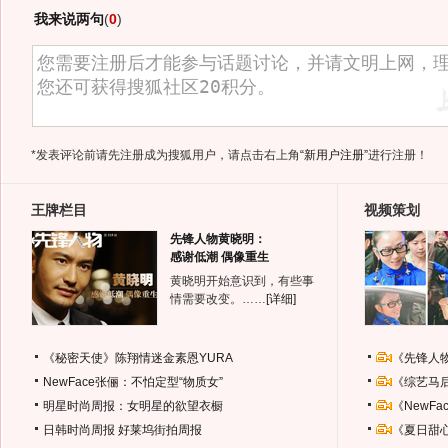
我来说两句
(
0
)
*发表评论前请先注册成为搜狐用户，请点击右上角
“新用户注册”
进行注册！
王牌栏目
视频策划
先锋人物黄晓明：
感谢低潮 偶像重生
黄晓明开始意识到，有些事
情需要改变。……
[详细]
《秘密天使》陈翔情迷金素恩YURA
《先锋人
NewFace张俪：不怕定型“物质女”
《综艺马
明星时尚周报：女明星的欲望衣橱
《NewF
日韩时尚周报
好莱坞街拍周报
《夏日甜