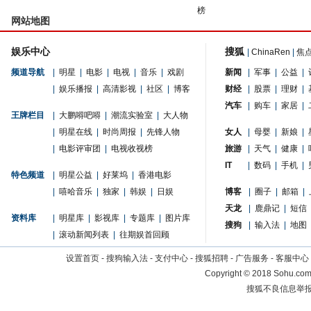
榜
网站地图
娱乐中心
搜狐
|
ChinaRen
|
焦
频道导航
|
明星
|
电影
|
电视
|
音乐
|
戏剧
新闻
|
军事
|
公益
|
|
娱乐播报
|
高清影视
|
社区
|
博客
财经
|
股票
|
理财
|
汽车
|
购车
|
家居
|
王牌栏目
|
大鹏嘚吧嘚
|
潮流实验室
|
大人物
|
明星在线
|
时尚周报
|
先锋人物
女人
|
母婴
|
新娘
|
|
电影评审团
|
电视收视榜
旅游
|
天气
|
健康
|
IT
|
数码
|
手机
|
特色频道
|
明星公益
|
好莱坞
|
香港电影
|
嘻哈音乐
|
独家
|
韩娱
|
日娱
博客
|
圈子
|
邮箱
|
天龙
|
鹿鼎记
|
短信
资料库
|
明星库
|
影视库
|
专题库
|
图片库
搜狗
|
输入法
|
地图
|
滚动新闻列表
|
往期娱首回顾
设置首页
-
搜狗输入法
-
支付中心
-
搜狐招聘
-
广告服务
-
客服中心
Copyright
©
2018 Sohu.com 
搜狐不良信息举