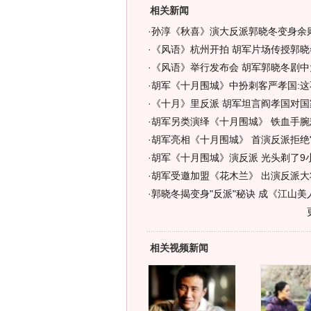
相关新闻
·
孙淳《秋喜》演大反派郭晓冬变身余则
·
《风语》杭州开拍 胡军片场传授郭晓
·
《风语》举行发布会 胡军郭晓冬剧中
·
胡军《十月围城》中扮刺客严孝国:这
·
《十月》里反派 胡军坦言阎孝国对国
·
胡军另类演绎《十月围城》 铁血手腕
·
胡军亮相《十月围城》 首演反派拒绝"
·
胡军《十月围城》演反派 光头剃了9小
·
胡军受邀加盟《花木兰》 出演反派大将
·
郭晓冬揭变身"反派"秘诀 成《江山美
相关视频新闻