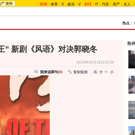
地产
搜狗
新闻
-
体育
-
S
-
娱乐
-
V
-
财经
-
IT
-
汽车
-
房产
-
女人
-
热点：
热
王” 新剧《风语》对决郭晓冬
2010年03月19日10:39
我来说两句
(
0
)
复制链接
大
中
小