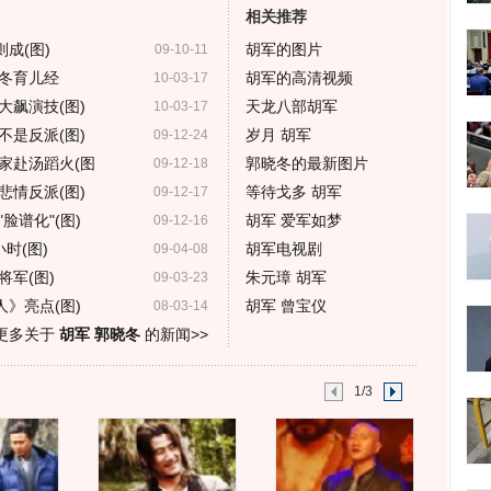
相关推荐
成(图)
胡军的图片
09-10-11
冬育儿经
胡军的高清视频
10-03-17
大飙演技(图)
天龙八部胡军
10-03-17
不是反派(图)
岁月 胡军
09-12-24
家赴汤蹈火(图
郭晓冬的最新图片
09-12-18
悲情反派(图)
等待戈多 胡军
09-12-17
脸谱化"(图)
胡军 爱军如梦
09-12-16
时(图)
胡军电视剧
09-04-08
军(图)
朱元璋 胡军
09-03-23
人》亮点(图)
胡军 曾宝仪
08-03-14
更多关于
胡军 郭晓冬
的新闻>>
1/3