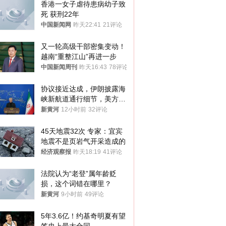
香港一女子虐待患病幼子致
死 获刑22年
中国新闻网
昨天22:41
21评论
又一轮高级干部密集变动！
越南“重整江山”再进一步
中国新闻周刊
昨天16:43
78评论
协议接近达成，伊朗披露海
峡新航道通行细节，美方再
提“倒计时”
新黄河
12小时前
32评论
45天地震32次 专家：宜宾
地震不是页岩气开采造成的
经济观察报
昨天18:19
41评论
法院认为“老登”属年龄贬
损，这个词错在哪里？
新黄河
9小时前
49评论
5年3.6亿！约基奇明夏有望