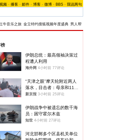
视频
-
播客
-
邮件
-
博客
-
微博
-
BBS
-
我说两句
红牛音乐之旅
金立特约搜狐视频年度盛典
男人帮
评榜
伊朗总统：最高领袖决策过
程遭人利用
海外网
4小时前
77评论
“天津之眼”摩天轮附近两人
落水，目击者：母亲和11岁
儿子先后被打捞上岸
新京报
3小时前
25评论
伊朗战争中被遗忘的数千海
员：困守霍尔木兹
知世
4小时前
27评论
河北邯郸多个区县机关单位