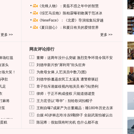
《先锋人物》：黄磊不惑之年中的智慧
《综艺马后炮》陈柏霖曝初吻属于范冰冰
《NewFace》：《北爱》导演续集玩穿越
《夏日甜心》：和夏日有关的爱情世界
更多 >>
更多 >>
网友评论排行
1
捧场红毯
董卿：这两年没什么突破 激烈竞争环境令我不安
2
有派头
刘德华新片扮“犀利哥”街头狂奔
3
全场大笑！
为救母女俩 人艺演员中数刀(图)
4
妈孕肚
刘德华扮邋遢农民工太逼真 遭警察驱赶
5
儿足
章子怡斥港媒歧视内地演员 称刁钻势利
6
衣
律师：于正不构成侵权 只能道德谴责
7
打麻将
王力宏否认“辱华”：别给歌词扣帽子
8
所泵
王刚自曝7成家产为古董藏品：睡180年历史古床
9
台媒:40岁林志玲冷冻9颗卵子 全副武装怕被认出
删掉这照片
10
送蛋糕
陈冠希：假如我有时光机 也什么都不改