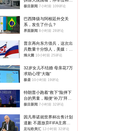
拆除大院围墙，停车位和厕
所免费开放，当地多部门回
极目新闻
7小时前
109评论
应
巴西降级与阿根廷外交关
系，发生了什么？
界面新闻
8小时前
28评论
普京再向东方借兵，这次出
兵数量十分惊人，美媒：俄
朝要动真格？
烽火菌
10小时前
25评论
32岁女儿不结婚 母亲花7万
求助心理“大咖”
极昼
10小时前
19评论
特朗普小跑着“救下”险摔下
台的男童，顺便“补刀”拜
登：“我可不想他像拜登一
极目新闻
7小时前
32评论
样摔下来”
因凡蒂诺就世界杯出售计划
道歉 不愿放弃FIFA主席职
位
足坛欧美汇
12小时前
32评论