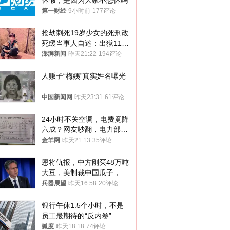
休假，是因为大家不想休吗
第一财经
9小时前
177评论
抢劫刺死19岁少女的死刑改
死缓当事人自述：出狱11年
间始终刻意躲避被害人家属
澎湃新闻
昨天21:22
194评论
人贩子“梅姨”真实姓名曝光
中国新闻网
昨天23:31
61评论
24小时不关空调，电费竟降
六成？网友吵翻，电力部门
回应→
金羊网
昨天21:13
35评论
恩将仇报，中方刚买48万吨
大豆，美制裁中国瓜子，布
林肯措辞变了
兵器展望
昨天16:58
20评论
银行午休1.5个小时，不是
员工最期待的“反内卷”
狐度
昨天18:18
74评论