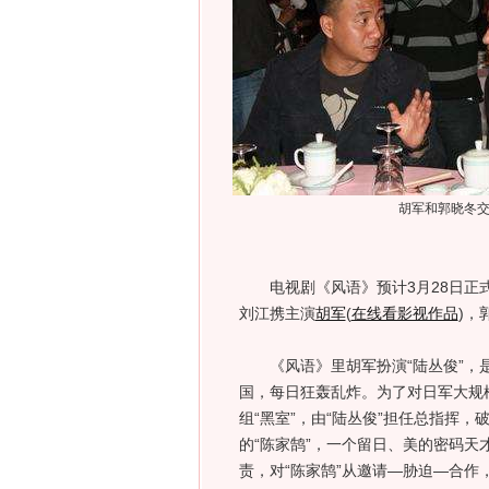
胡军和郭晓冬
电视剧《风语》预计3月28日正式
刘江携主演
胡军
(
在线看影视作品
)
，
《风语》里胡军扮演“陆丛俊”，是
国，每日狂轰乱炸。为了对日军大规
组“黑室”，由“陆丛俊”担任总指挥
的“陈家鹄”，一个留日、美的密码天
责，对“陈家鹄”从邀请—胁迫—合