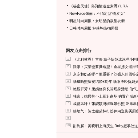
《秘密天使》陈翔情迷金素恩YURA
NewFace张俪：不怕定型“物质女”
明星时尚周报：女明星的欲望衣橱
日韩时尚周报
好莱坞街拍周报
网友点击排行
1
《比利林恩》首映 章子怡范冰冰冯小刚
2
独家：买菜也要拗造型！金星携女逛街
3
京东和奶茶哪个更重要？刘强东的回答
4
杨威晒照庆祝结婚8周年 杨阳洋轻抚妈
5
艳压群芳！唐嫣修身长裙现身活动 仙气
6
独家：姚晨带小土豆逛商场 购置产后新
7
成都风味！张靓颖冯轲曝婚纱照 吃串串
8
接地气！阔太熊黛林打扮休闲逛街买厕
9
马蓉离婚后，砸1000万人民币给媒体要求
10
甜到腻！黄晓明上海庆生 Baby挺孕肚