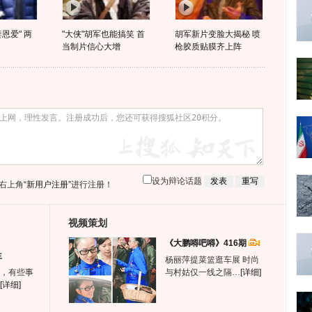
恩爱" 两
"大侠"胡军也能搞笑 首
胡军新片变脸大揭秘 喷
当制片信心大增
枪胶质贴膜齐上阵
设为辩论话题
右上角
“新用户注册”
进行注册！
视频策划
《大鹏嘚吧嘚》416期
生
杨丽萍提菜篮逛车展 时尚
，有些事
与村姑仅一线之隔…
[详细]
[详细]