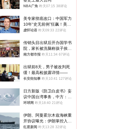
签史上最大合同
NBA广角
昨天07:15
38评论
美专家彻底改口：中国军力
10年“史无前例”狂飙！美军
真慌了
虚怀论语
昨天09:33
22评论
传销头目出狱后开办国学书
院，家长被洗脑称孩子挨打
才有效果
南方都市报
昨天11:34
67评论
出狱前8天，男子被改判死
缓！最高检披露详情——
长安街知事
昨天10:41
127评论
日方新版《防卫白皮书》妄
议中国台湾事务，中方：强
烈不满、坚决反对，已向日
环球网
昨天18:40
21评论
方严正交涉
伊朗、阿曼霍尔木兹海峡重
开协议曝光：伊朗掌控入湾
航道，与阿曼平分“服务费”
红星新闻
昨天13:28
32评论