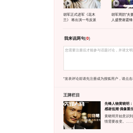
胡军正式进军《花木
胡军周韵"夫妻
兰》 将出演一号反派
人盛赞谢霆锋
我来说两句
(
0
)
*发表评论前请先注册成为搜狐用户，请点击
王牌栏目
先锋人物黄晓明：
感谢低潮 偶像重
黄晓明开始意识到
情需要改变。……