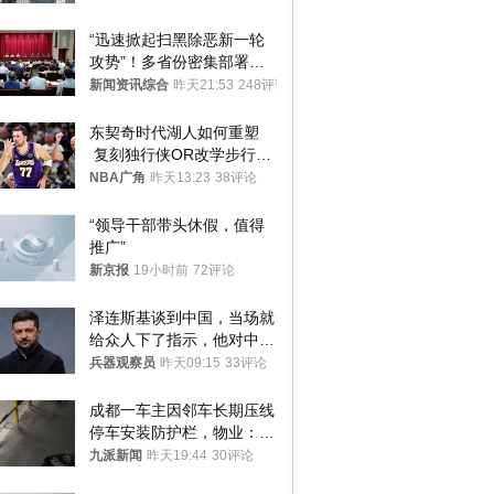
“迅速掀起扫黑除恶新一轮
攻势”！多省份密集部署，
公布举报方式
新闻资讯综合
昨天21:53
248评论
东契奇时代湖人如何重塑
 复刻独行侠OR改学步行
者？
NBA广角
昨天13:23
38评论
“领导干部带头休假，值得
推广”
新京报
19小时前
72评论
泽连斯基谈到中国，当场就
给众人下了指示，他对中国
和中乌关系，显然又有了新
兵器观察员
昨天09:15
33评论
的想法
成都一车主因邻车长期压线
停车安装防护栏，物业：不
建议装护栏，也会影响自身
九派新闻
昨天19:44
30评论
停车