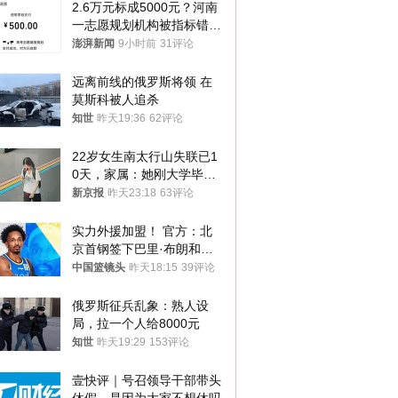
2.6万元标成5000元？河南
一志愿规划机构被指标错学
费致考生复读
澎湃新闻
9小时前
31评论
远离前线的俄罗斯将领 在
莫斯科被人追杀
知世
昨天19:36
62评论
22岁女生南太行山失联已1
0天，家属：她刚大学毕业
想到山里旅行
新京报
昨天23:18
63评论
实力外援加盟！ 官方：北
京首钢签下巴里·布朗和桑
普森
中国篮镜头
昨天18:15
39评论
俄罗斯征兵乱象：熟人设
局，拉一个人给8000元
知世
昨天19:29
153评论
壹快评｜号召领导干部带头