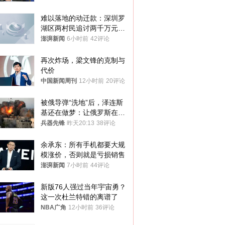
难以落地的动迁款：深圳罗
湖区两村民追讨两千万元动
迁款八年未果
澎湃新闻
6小时前
42评论
再次炸场，梁文锋的克制与
代价
中国新闻周刊
12小时前
20评论
被俄导弹“洗地”后，泽连斯
基还在做梦：让俄罗斯在冬
季前求和？
兵器先锋
昨天20:13
38评论
余承东：所有手机都要大规
模涨价，否则就是亏损销售
澎湃新闻
7小时前
44评论
新版76人强过当年宇宙勇？
这一次杜兰特错的离谱了
NBA广角
12小时前
36评论