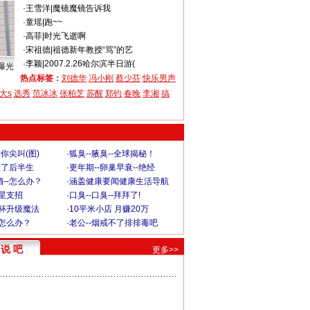
·
王雪洋
|
魔镜魔镜告诉我
·
童瑶
|
跑~~
·
高菲
|
时光飞逝啊
·
宋祖德
|
祖德新年教授“骂”的艺
·
李颖
|
2007.2.26哈尔滨半日游(
曝光
热点标签：
刘德华
冯小刚
蔡少芬
快乐男声
大s
选秀
范冰冰
张柏芝
苏醒
郑钧
春晚
李湘
搞
你尖叫(图)
·
狐臭--腋臭--全球揭秘！
毁了后半生
·
更年期--卵巢早衰--绝经
--怎么办？
·
涵盖健康要闻健康生活导航
明星支招
·
口臭--口臭--拜拜了!
罩杯升级魔法
·
10平米小店 月赚20万
-怎么办？
·
老公--烟戒不了排排毒吧
说 吧
更多>>