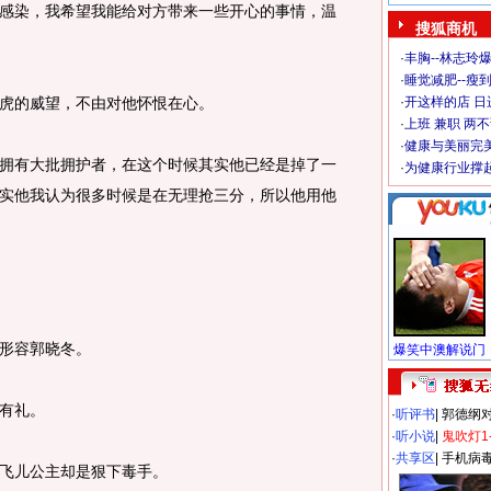
染，我希望我能给对方带来一些开心的事情，温
搜狐商机
·
丰胸--林志玲
·
睡觉减肥--瘦到
的威望，不由对他怀恨在心。
·
开这样的店 日进
·
上班 兼职 两
·
健康与美丽完
有大批拥护者，在这个时候其实他已经是掉了一
·
为健康行业撑
实他我认为很多时候是在无理抢三分，所以他用他
形容郭晓冬。
有礼。
·
听评书
|
郭德纲
·
听小说
|
鬼吹灯1
·
共享区
|
手机病
飞儿公主却是狠下毒手。