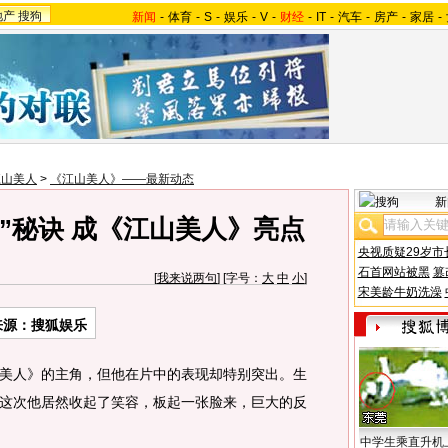
地产
搜狗
新闻
-
体育
-
S
-
娱乐
-
V
-
财经
-
IT
-
汽车
-
房产
-
家居
-
江山美人
>
《江山美人》——最新动态
新
”秘诀 成《江山美人》亮点
央视质疑29岁市
石首网站被黑
篡
[
我来说两句
] [字号：
大
中
小
]
宋美龄牛奶洗澡
来源：搜狐娱乐
人》的主角，但他在片中的表现却特别突出。生
这次他居然收起了笑容，板起一张脸来，巨大的反
中学生乘直升机