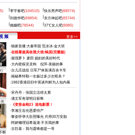
5)
李宇春吧
(104510)
快乐男声吧
(68574)
刘德华吧
(69854)
东方神起吧
(65744)
婚姻吧
(78544)
37℃女人吧
(6985)
视 频
更多>>
·
独家首播:大秦帝国
范冰冰-金大班
·
在线看超高收视大戏:
蜗居(完整版)
·
倔强萝卜
麦田
媳妇的美好时代
·
大内密探灵灵狗
倪萍-美丽的事
·
台儿庄战役 日军尸体装满百余卡车
声》
·
揭秘希特勒一生躲过多少次暗杀？
·
1982香港回归中英谈判鲜为人知内幕
·
宋丹丹：张国立活得太累
·
满文军有望明日获释
曝光
·
《变形金刚2》送电影票！
·
李湘王岳伦恩爱待产
·
黎姿怀孕大肚照曝光 月用30万安胎
·
阿娇懒理冠希返港:不关我的事
·
古巨基：我与霆锋都是一哥
不断