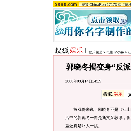
搜狐
ChinaRen
17173
焦点房
娱乐频道
>
电影 Movie
>
郭晓冬揭变身“反派
2008年03月14日14:15
按戏份来说，郭晓冬不是《江山美
活中的郭晓冬一向是斯文又敦厚，但
差还真是吓人一跳。