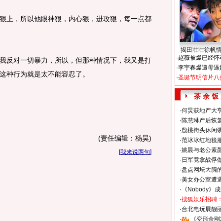
上，所以他眼神狠，内心狠，进攻狠，每一点都
揭田壮壮徐帆
·
赵薇被爆已经怀
反对一切暴力，所以，但那种情况下，我又是打
·
李宇春爆遭母逼
这种行为就是太不能容忍了。
·
圣诞节明信片八
茶 余 饭
·
何炅获地产大亨
·
陈慧琳产后恢复
·
殷桃街头休闲装
(责任编辑：杨昊)
·
范冰冰红地毯
·
姚晨与老公素
[
我来说两句
]
·
日军竟拿战俘
·
盘点网坛大腕
·
美女办公室遭
·
《Nobody》
·
搜狐娱乐招聘
·
台北电玩展靓丽S
·
《变形金刚