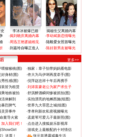
情史
李冰冰被爆已婚
揭秘生父离婚内幕
孕
·
揭刘晓庆离婚内幕
·
李幼斌新恋情曝光
婚
·
周迅王艳婆媳相见
·
陆毅爱女照首曝光
折
·
刘嘉玲自曝正造人
·
陈好新男友被曝光
 后
更多>>
喂猕猴桃(图)
·
独家：章子怡带妈妈看电影
好身材(图)
·
佟大为马伊琍再度牵手(图)
秀性感(图)
·
倪萍赵忠祥十年后再携手
服装皆为租赁
·
刘涛富豪老公为家产求生子
颜乘地铁被拍
·
舒淇醉酒瞬间惨被抓拍(图)
做活体解剖
·
实拍漂亮的地摊西施(组图)
的暴烈脾气
·
世界九大罪恶之城(组图)
遇灵异事件
·
李孝利新欢私密视频曝光
成命案导火索
·
孟庭苇可爱儿子最新照(图)
：加入我们吧！
·
点击进入搜狐娱乐影视库
howGirl
·
游戏史上最般配的十对情侣
2》送票！
·
张元首透露戒毒生活