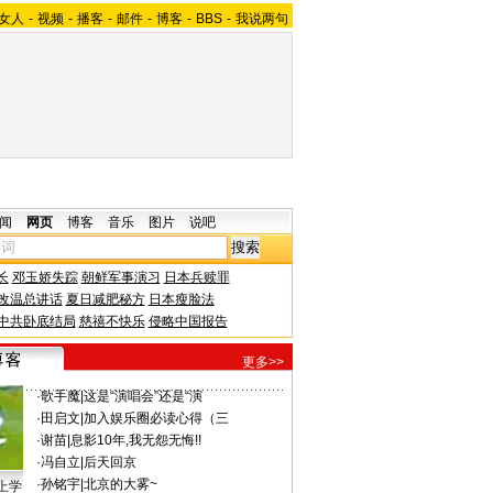
女人
-
视频
-
播客
-
邮件
-
博客
-
BBS
-
我说两句
闻
网页
博客
音乐
图片
说吧
长
邓玉娇失踪
朝鲜军事演习
日本兵赎罪
改温总讲话
夏日减肥秘方
日本瘦脸法
中共卧底结局
慈禧不快乐
侵略中国报告
更多>>
·
歌手魔
|
这是“演唱会”还是“演
·
田启文
|
加入娱乐圈必读心得（三
·
谢苗
|
息影10年,我无怨无悔!!
·
冯自立
|
后天回京
·
孙铭宇
|
北京的大雾~
上学