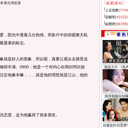
晓冬首次演反派
说 吧 排 行
上证指数
(7744
苏醒吧
(41523)
贴图吧
(68789)
最 热 
，阳光中透着几分热情。而影片中的胡霸整天机
最显著的标志。
就是好人的形象，所以呢，真要让观众去接受这
物得丰满。0900：他是一个对内心自我封闭比较
谍战大片-《风
注定他麻木嘛，……就是他的理想就是江山，他的
闺房视频自拍
态度，这为他赢得了很多朋友。
自爆捉奸后恶梦