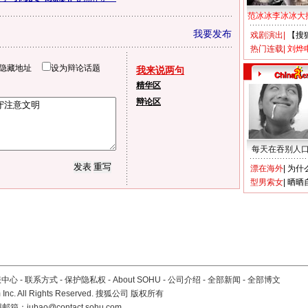
范冰冰李冰冰大
我要发布
戏剧演出
|
【搜
热门连载
|
刘烨
隐藏地址
设为辩论话题
我来说两句
精华区
辩论区
每天在吞别人
漂在海外
|
为什
型男索女
|
晒晒
服中心
-
联系方式
-
保护隐私权
-
About SOHU
-
公司介绍
-
全部新闻
-
全部博文
Inc. All Rights Reserved. 搜狐公司
版权所有
报邮箱：
jubao@contact.sohu.com