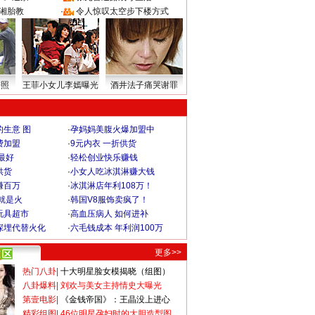
湘胎教
·
令人惊叹太空步下楼方式
密照
王菲小女儿李嫣曝光
酒井法子痛哭谢罪
生意 图
·
孕妈妈美腹火爆加盟中
费加盟
·
9元内衣 一折供货
最好
·
轻松创业快乐赚钱
供货
·
小女人吃冰淇淋赚大钱
赚百万
·
冰淇淋店年利108万！
就是火
·
韩国V8服饰卖疯了！
玩具超市
·
高血压病人 如何进补
深埋代替火化
·
六毛钱成本 年利润100万
更多>>
热门八卦
|
十大明星脸女模揭晓（组图）
八卦爆料
|
刘欢与美女主持情史大曝光
第壹电影
|
《金钱帝国》：王晶没上进心
精彩组图
|
46位明星孕妇时的大胆造型图