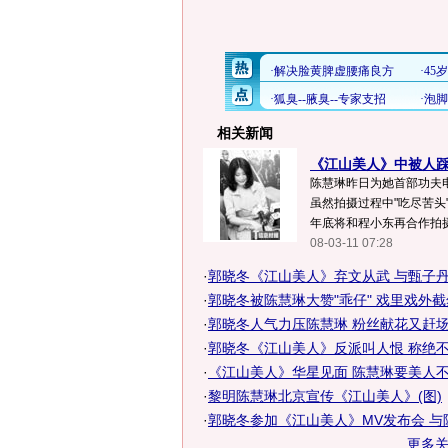
相关新闻
《江山美人》中被人踩 
陈慧琳昨日为她首部功夫
虽然拍摄过程中"吃尽苦头
年底将和程小东再合作拍摄
08-03-11 07:28
·
郭晓冬《江山美人》弃文从武 与甄子丹疆
·
郭晓冬被陈慧琳大赞"乖仔" 戏里戏外
·
郭晓冬人气力压陈慧琳 粉丝献花又赶
·
郭晓冬《江山美人》反派叫人恨 称绝不会
·
《江山美人》华星见面 陈慧琳要美人
·
黎明陈慧琳北京宣传《江山美人》(图)
·
郭晓冬参加《江山美人》MV发布会 与陈慧
更多