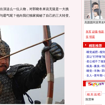
演这么一位人物，对郭晓冬来说无疑是一大挑
与霸气呢？他向我们独家揭秘了自己的三大转变。
高圆圆同居男友
朱军
赵薇
电影
笑
明星
精彩推荐
·
睡觉减肥--瘦到
·
莫让“打呼噜”
·
老公戒不了烟酒
·
狐臭--腋臭--
·
睡觉--丰胸--
·
女人--更年期-
相 关 说 吧
陈慧琳