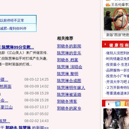
·
王岳伦爆李
新版“西游”绝
相关推荐
健 康 指 南
郭晓冬的新闻
陈慧琳99分安慰...
电影《江山美人》来广州做宣传.
陈慧琳的音乐
·
做别人没想到的
",但陈慧琳似乎对打戏产生兴趣,
·
时尚情趣店免
郭晓冬 档案
一部时装版的打戏...
·
投资最小 生意
陈慧琳 演唱会
·
品牌服饰一折
陈慧琳 黎明
·
投资办小厂年
...
08-03-12 14:25
陈慧琳合成图
·
开清大学习吧 
截然两面
08-03-09 14:02
陈慧琳明年嫁人
·
２万开新奇特
场
08-03-08 15:29
·
尊重遇难遗体
陈慧琳被逼婚
...
08-03-08 15:28
郭晓冬博客
不要江山
08-03-07 13:17
郭晓冬的家乡
08-03-07 05:02
...
08-02-02 14:43
关于
郭晓冬 陈慧琳
的新闻>>