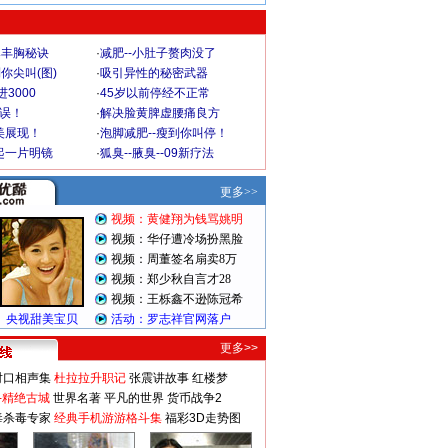
爆丰胸秘诀
·
减肥--小肚子赘肉没了
你尖叫(图)
·
吸引异性的秘密武器
3000
·
45岁以前停经不正常
不误！
·
解决脸黄脾虚腰痛良方
美展现！
·
泡脚减肥--瘦到你叫停！
起一片明镜
·
狐臭--腋臭--09新疗法
更多>>
对口相声集
杜拉拉升职记
张震讲故事
红楼梦
-精绝古城
世界名著
平凡的世界
货币战争2
毒杀毒专家
经典手机游游格斗集
福彩3D走势图