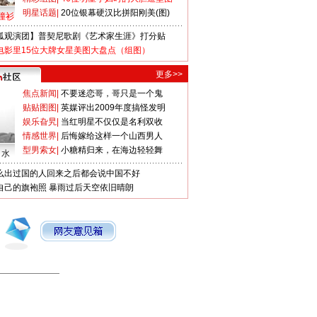
明星话题
|
20位银幕硬汉比拼阳刚美(图)
撞衫
狐观演团】普契尼歌剧《艺术家生涯》打分贴
电影里15位大牌女星美图大盘点（组图）
更多>>
焦点新闻
|
不要迷恋哥，哥只是一个鬼
贴贴图图
|
英媒评出2009年度搞怪发明
娱乐旮旯
|
当红明星不仅仅是名利双收
情感世界
|
后悔嫁给这样一个山西男人
型男索女
|
小糖精归来，在海边轻轻舞
口水
么出过国的人回来之后都会说中国不好
自己的旗袍照
暴雨过后天空依旧晴朗