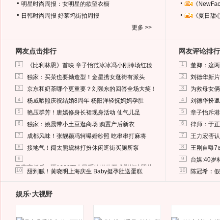
明星时尚周报：女明星的欲望衣橱
《NewF
日韩时尚周报
好莱坞街拍周报
《夏日甜
更多 >>
网友点击排行
网友评论排行
1
1
《比利林恩》首映 章子怡范冰冰冯小刚捧场红毯
董卿：这两
2
2
独家：买菜也要拗造型！金星携女逛街有派头
刘德华新片
3
3
京东和奶茶哪个更重要？刘强东的回答全场大笑！
为救母女俩
4
4
杨威晒照庆祝结婚8周年 杨阳洋轻抚妈妈孕肚
刘德华扮邋
5
5
艳压群芳！唐嫣修身长裙现身活动 仙气儿足
章子怡斥港
6
6
独家：姚晨带小土豆逛商场 购置产后新衣
律师：于正
7
7
成都风味！张靓颖冯轲曝婚纱照 吃串串打麻将
王力宏否认
8
8
接地气！阔太熊黛林打扮休闲逛街买厕所泵
王刚自曝7
9
9
台媒:40
马蓉离婚后，砸1000万人民币给媒体要求删掉这照片
10
10
甜到腻！黄晓明上海庆生 Baby挺孕肚送蛋糕
陈冠希：假
娱乐·大视野