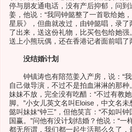
停与朋友通电话，没有产后抑郁，问到
姜，他说：“我同钟懿整了一首歌给她
星辰》，但曲就改过，由钟懿唱，录了
了出来，送这份礼物，比买包包给她强
送上小熊玩偶，还在香港记者面前唱了
没结婚计划
钟镇涛也有陪范姜入产房，说：“我
自己做导演，不过不是拍血淋淋的那种
妹妹不放，完全没有吃醋：“不过有教
脚。”小女儿英文名叫Eloise，中文名
懿叫妹妹“钟三”，但他笑言：“不如叫
国赢。”问他有没计划结婚？他说：“一
都无所谓，我们都一起生活那么久了，