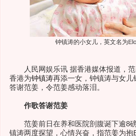
钟镇涛的小女儿，英文名为Eloi
人民网娱乐讯 据香港媒体报道，范姜前
香港为
钟镇涛
再添一女，钟镇涛与女儿
答谢范姜，令范姜感动落泪。
作歌答谢范姜
范姜前日在养和医院剖腹诞下逾8磅(3
镇涛两度探望，心情兴奋，指范姜为抱