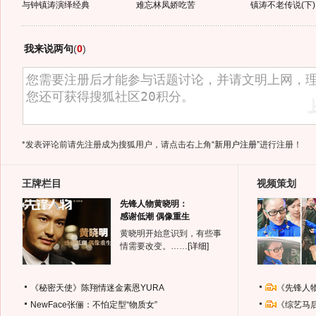
与钟镇涛演绎经典
难忘林凤娇吃苦
镇涛不老传说(下)
我来说两句
(
0
)
*发表评论前请先注册成为搜狐用户，请点击右上角
“新用户注册”
进行注册！
王牌栏目
视频策划
先锋人物黄晓明：
感谢低潮 偶像重生
黄晓明开始意识到，有些事
情需要改变。……
[详细]
《秘密天使》陈翔情迷金素恩YURA
《先锋人
NewFace张俪：不怕定型“物质女”
《综艺马