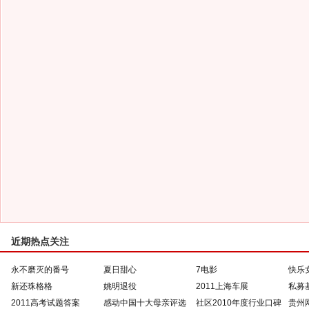
近期热点关注
永不磨灭的番号
夏日甜心
7电影
快乐
新还珠格格
姚明退役
2011上海车展
私募
2011高考试题答案
感动中国十大母亲评选
社区2010年度行业口碑
贵州