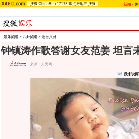
搜狐
ChinaRen
17173
焦点房地产
搜狗
新闻
-
体
娱乐频道
>
八卦频道
>
港台八卦
钟镇涛作歌答谢女友范姜 坦言未
来源：
人民网
我来说两