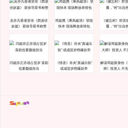
吴亦凡香港宣传《西游伏
邓超携《乘风破浪》登陆
《健忘村》舒淇
妖篇》 获徐导星爷称赞
快本 现场释放表情包
覆，“村”出自
闫妮亦正亦谐占贺岁 喜剧
《情圣》肖央“真诚出轨”
解读邓超新身份《
也要颜值担当
或成贺岁档爆款帝
师》投资人 不