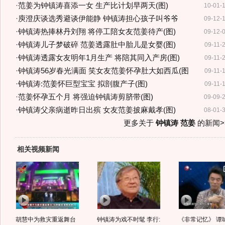
·
范姜为钟镇涛喜添一女 生产比计划早两天(图)
10-01-
·
庾澄庆谈选秀避谈伊能静 钟镇涛担心孩子叫爷爷
09-12-
·
钟镇涛热捧林丹刘翔 将停工陪女友范姜待产(图)
09-12-
·
钟镇涛儿子梦破碎 范姜透露肚中胎儿是女婴(图)
09-11-
·
钟镇涛透露女友明年1月生产 将陪其同入产房(图)
09-11-
·
钟镇涛56岁春光满面 笑女友范姜怀孕肚大如西瓜(图
09-11-
·
钟镇涛:范姜怀巨型宝宝 拟剖腹产子(图)
09-11-
·
范姜怀孕五个月 将强迫钟镇涛剪脐带(图)
09-09-
·
钟镇涛父亲病逝昨日出殡 女友范姜披麻戴孝(图)
08-01-
更多关于
钟镇涛 范姜
的新闻>
相关视频新闻
胡慧中为救灾重返舞台
钟镇涛为戏不时髦 李行:
《非常记忆》 谭