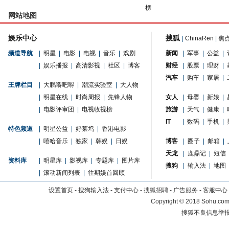
榜
网站地图
娱乐中心
搜狐
|
ChinaRen
|
焦
频道导航
|
明星
|
电影
|
电视
|
音乐
|
戏剧
新闻
|
军事
|
公益
|
|
娱乐播报
|
高清影视
|
社区
|
博客
财经
|
股票
|
理财
|
汽车
|
购车
|
家居
|
王牌栏目
|
大鹏嘚吧嘚
|
潮流实验室
|
大人物
|
明星在线
|
时尚周报
|
先锋人物
女人
|
母婴
|
新娘
|
|
电影评审团
|
电视收视榜
旅游
|
天气
|
健康
|
IT
|
数码
|
手机
|
特色频道
|
明星公益
|
好莱坞
|
香港电影
|
嘻哈音乐
|
独家
|
韩娱
|
日娱
博客
|
圈子
|
邮箱
|
天龙
|
鹿鼎记
|
短信
资料库
|
明星库
|
影视库
|
专题库
|
图片库
搜狗
|
输入法
|
地图
|
滚动新闻列表
|
往期娱首回顾
设置首页
-
搜狗输入法
-
支付中心
-
搜狐招聘
-
广告服务
-
客服中心
Copyright
©
2018 Sohu.com 
搜狐不良信息举