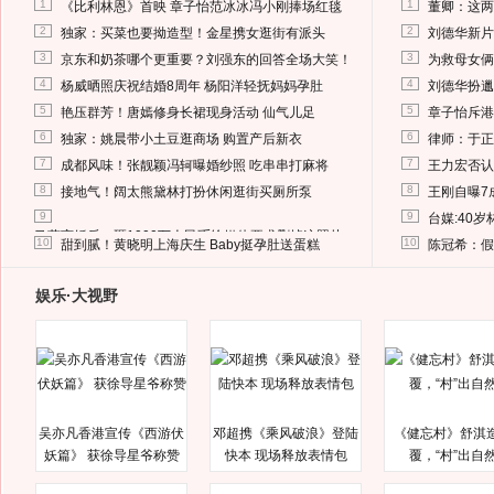
1
1
《比利林恩》首映 章子怡范冰冰冯小刚捧场红毯
董卿：这两
2
2
独家：买菜也要拗造型！金星携女逛街有派头
刘德华新片
3
3
京东和奶茶哪个更重要？刘强东的回答全场大笑！
为救母女俩
4
4
杨威晒照庆祝结婚8周年 杨阳洋轻抚妈妈孕肚
刘德华扮邋
5
5
艳压群芳！唐嫣修身长裙现身活动 仙气儿足
章子怡斥港
6
6
独家：姚晨带小土豆逛商场 购置产后新衣
律师：于正
7
7
成都风味！张靓颖冯轲曝婚纱照 吃串串打麻将
王力宏否认
8
8
接地气！阔太熊黛林打扮休闲逛街买厕所泵
王刚自曝7
9
9
台媒:40
马蓉离婚后，砸1000万人民币给媒体要求删掉这照片
10
10
甜到腻！黄晓明上海庆生 Baby挺孕肚送蛋糕
陈冠希：假
娱乐·大视野
吴亦凡香港宣传《西游伏
邓超携《乘风破浪》登陆
《健忘村》舒淇
妖篇》 获徐导星爷称赞
快本 现场释放表情包
覆，“村”出自