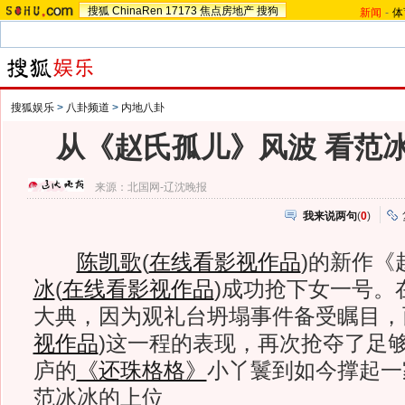
搜狐
ChinaRen
17173
焦点房地产
搜狗
新闻
-
体
搜狐娱乐
>
八卦频道
>
内地八卦
从《赵氏孤儿》风波 看范
来源：
北国网-辽沈晚报
我来说两句
(
0
)
陈凯歌
(
在线看影视作品
)
的新作《
冰
(
在线看影视作品
)
成功抢下女一号。
大典，因为观礼台坍塌事件备受瞩目，
视作品
)
这一程的表现，再次抢夺了足
庐的
《还珠格格》
小丫鬟到如今撑起一
范冰冰的上位