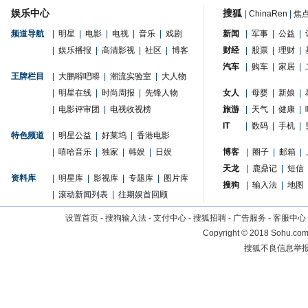
娱乐中心
搜狐
|
ChinaRen
|
焦
频道导航
|
明星
|
电影
|
电视
|
音乐
|
戏剧
新闻
|
军事
|
公益
|
|
娱乐播报
|
高清影视
|
社区
|
博客
财经
|
股票
|
理财
|
汽车
|
购车
|
家居
|
王牌栏目
|
大鹏嘚吧嘚
|
潮流实验室
|
大人物
|
明星在线
|
时尚周报
|
先锋人物
女人
|
母婴
|
新娘
|
|
电影评审团
|
电视收视榜
旅游
|
天气
|
健康
|
IT
|
数码
|
手机
|
特色频道
|
明星公益
|
好莱坞
|
香港电影
|
嘻哈音乐
|
独家
|
韩娱
|
日娱
博客
|
圈子
|
邮箱
|
天龙
|
鹿鼎记
|
短信
资料库
|
明星库
|
影视库
|
专题库
|
图片库
搜狗
|
输入法
|
地图
|
滚动新闻列表
|
往期娱首回顾
设置首页
-
搜狗输入法
-
支付中心
-
搜狐招聘
-
广告服务
-
客服中心
Copyright
©
2018 Sohu.com 
搜狐不良信息举