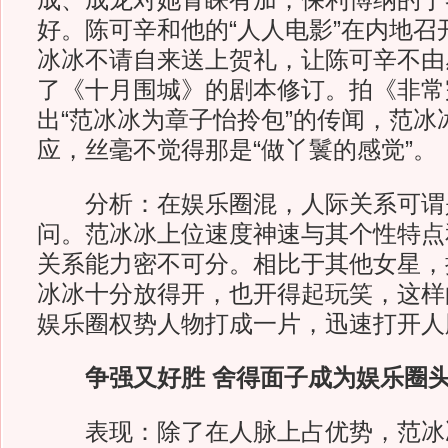
成、成龙对她青睐有加，保利博纳的于
好。陈可辛和他的“人人电影”在内地召
冰冰不请自来送上贺礼，让陈可辛不由
了《十月围城》的剧本修订。拍《非常
出“范冰冰为章子怡拎包”的传闻，范冰
应，丝毫不觉得那是“做丫鬟的感觉”。
分析：在娱乐圈混，人际关系可谓
问。范冰冰上位速度神速与其个性特点
关系能力密不可分。相比于其他女星，
冰冰十分放得开，也开得起玩笑，这样
娱乐圈权势人物打成一片，迅速打开人
争强又好胜 舍得面子成为娱乐圈头
表现：除了在人脉上占优势，范冰