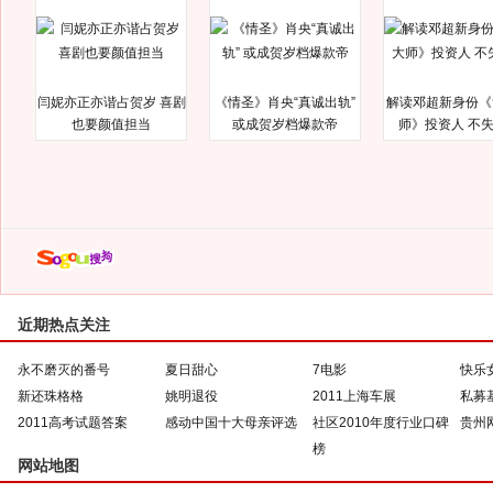
闫妮亦正亦谐占贺岁 喜剧
《情圣》肖央“真诚出轨”
解读邓超新身份《
也要颜值担当
或成贺岁档爆款帝
师》投资人 不
近期热点关注
永不磨灭的番号
夏日甜心
7电影
快乐
新还珠格格
姚明退役
2011上海车展
私募
2011高考试题答案
感动中国十大母亲评选
社区2010年度行业口碑
贵州
榜
网站地图