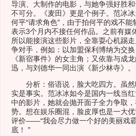
导演、大制作的电影，与她争强好胜和
不可分。《麦田》更是个例子。范冰冰
何平“请求角色”，由于拍何平的戏不能
表示3个月内不接任何作品。之前有媒
所以能接演这些影片，全靠耍心机踢走
争对手，例如：以加盟保利博纳为交换
《新宿事件》的女主角；又依靠与成龙
迅，与刘德华一同出演《新少林寺》。
分析：俗语说，脸大吃四方。虽然
实是事实。范冰冰如今是国内一线当红
中的影片，她就会抛开面子全力争取，
势。想在娱乐圈混，脸皮厚也是一大优
评价——“我会尽力做一个好的美丽戏
底！ ”