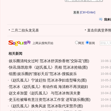
[Ctrl+Enter]
我来
二月二抬头龙见喜
直击归真堂养
上网从搜狗开始
网页
新闻
相关新闻
·
娱乐圈清纯女过时 范冰冰舒淇扮香艳"交际花"(图)
10-06-
·
快讯:陈凯歌率《赵氏孤儿》亮相 范冰冰抢镜(图)
10-06-
·
组图:娱乐圈的"撞衫天后"范冰冰-搜狐娱乐
10-06-
·
《赵氏孤儿》宁波赶拍 范冰冰孕妇造型曝光(图)
10-05-
·
范冰冰《赵氏孤儿》有动作戏 海清称不再演媳妇
10-04-
·
赵文卓加盟《赵氏孤儿》 与范冰冰饰演夫妻
10-04-
·
史玉柱被曝有意注资范冰冰工作室 进军娱乐圈(图)
10-04-
·
《赵氏孤儿》换角风波 范冰冰取代宋慧乔(图)
10-03-