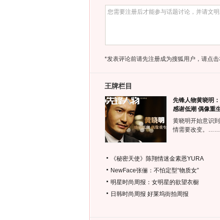
*发表评论前请先注册成为搜狐用户，请点击
王牌栏目
先锋人物黄晓明：
感谢低潮 偶像重
黄晓明开始意识到
情需要改变。……
《秘密天使》陈翔情迷金素恩YURA
NewFace张俪：不怕定型“物质女”
明星时尚周报：女明星的欲望衣橱
日韩时尚周报
好莱坞街拍周报