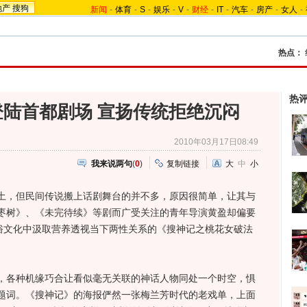
地产
搜狗
新闻
-
体育
-
S
-
娱乐
-
V
-
财经
-
IT
-
汽车
-
房产
-
女人
-
热点：
热
登陆首都剧场 宣扬传统拒绝沉闷
2010年03月17日08:49
我来说两句
(
0
)
复制链接
大
中
小
，但民间传说搬上话剧舞台的并不多，原因很简单，让其与
枣树》、《未完待续》等剧而广受关注的青年导演黄盈却偏要
民俗文化中汲取营养透视当下两性关系的《搜神记之桃花女破法
各种机缘巧合让看似毫无关联的神话人物同处一个时空，惧
题词。《搜神记》的海报俨然一张梅兰芳时代的老戏单，上面