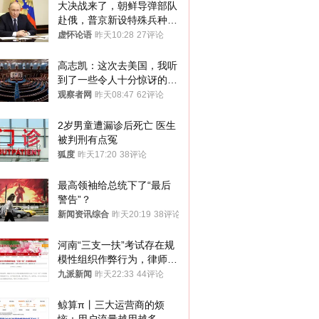
大决战来了，朝鲜导弹部队
赴俄，普京新设特殊兵种，
76岁老将扛旗
虚怀论语
昨天10:28
27评论
高志凯：这次去美国，我听
到了一些令人十分惊讶的消
息
观察者网
昨天08:47
62评论
2岁男童遭漏诊后死亡 医生
被判刑有点冤
狐度
昨天17:20
38评论
最高领袖给总统下了“最后
警告”？
新闻资讯综合
昨天20:19
38评论
河南“三支一扶”考试存在规
模性组织作弊行为，律师：
涉嫌非法获取国家秘密罪等
九派新闻
昨天22:33
44评论
罪名
鲸算π丨三大运营商的烦