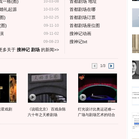
一格(图)
首都剧场 地址
10-03-08
婚礼起源
首都剧场在哪
10-03-05
图)
首都剧场订票
10-02-25
图)
首都剧场座位图
09-11-10
演
搜神记动画
09-11-02
搜神记txt
09-08-23
更多关于
搜神记 剧场
的新闻>>
1/3
繁星戏剧
《说唱北京》 百戏杂陈
灯光设计比奥运还难—
六十年之天桥剧场
广场与剧场艺术的结合