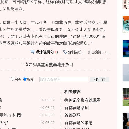
女混座、日日精彩”的字样，这样的设计可以让人很容易地联想
，又拒绝沉闷。
这是一出人物、年代可考，但却非历史、非神话的戏，七星
太公与扫帚星结发……看起来既新奇，又不会让人觉得牵强。
》，对于八卦占卜也有了自己的理解，“这是一场3000年前
老而深邃的典籍通过有趣的故事和对白传递给观众。”
我来说两句
(
0
)
复制链接
责任编辑：CL
直击归真堂养熊基地开放日
网页
新闻
相关推荐
俗
搜神记全集在线观看
10-03-17
》
首都剧场话剧
10-03-16
丽的占卜(图)
首都剧场
10-03-15
成的?
首都剧场的消息
10-03-15