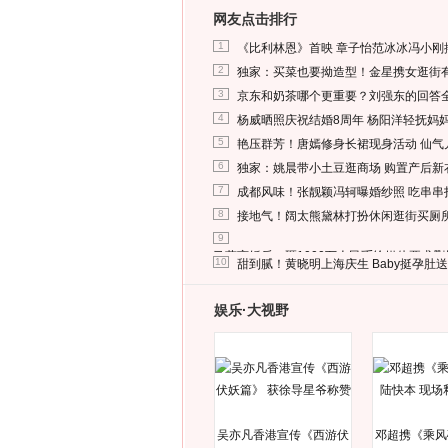
网友点击排行
1
《比利林恩》首映 章子怡范冰冰冯小刚
2
独家：买菜也要拗造型！金星携女逛街
3
京东和奶茶哪个更重要？刘强东的回答
4
杨威晒照庆祝结婚8周年 杨阳洋轻抚妈
5
艳压群芳！唐嫣修身长裙现身活动 仙气
6
独家：姚晨带小土豆逛商场 购置产后新
7
成都风味！张靓颖冯轲曝婚纱照 吃串串
8
接地气！阔太熊黛林打扮休闲逛街买厕
9
马蓉离婚后，砸1000万人民币给媒体要求
10
甜到腻！黄晓明上海庆生 Baby挺孕肚
娱乐·大视野
吴亦凡香港宣传《西游伏
邓超携《乘风