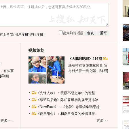
设为辩论话题
右上角
“新用户注册”
进行注册！
视频策划
《大鹏嘚吧嘚》416期
生
杨丽萍提菜篮逛车展 时尚
，有些事
与村姑仅一线之隔…
[详细]
[详细]
《先锋人物》：黄磊不惑之年中的智慧
《综艺马后炮》陈柏霖曝初吻属于范冰冰
《NewFace》：《北爱》导演续集玩穿越
《夏日甜心》：和夏日有关的爱情世界
更多 >>
更多 >>