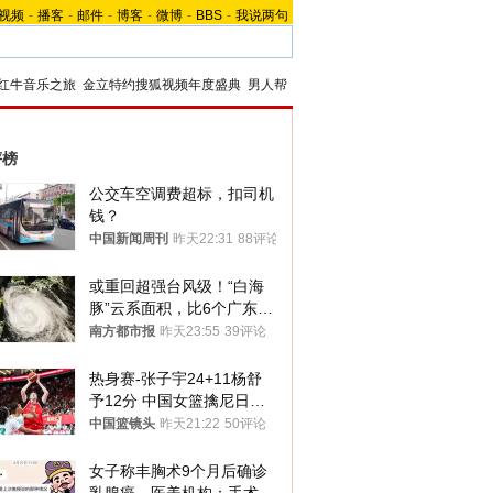
视频
-
播客
-
邮件
-
博客
-
微博
-
BBS
-
我说两句
红牛音乐之旅
金立特约搜狐视频年度盛典
男人帮
评榜
公交车空调费超标，扣司机
钱？
中国新闻周刊
昨天22:31
88评论
或重回超强台风级！“白海
豚”云系面积，比6个广东还
大！深圳官方：注意这件事
南方都市报
昨天23:55
39评论
热身赛-张子宇24+11杨舒
予12分 中国女篮擒尼日利
亚
中国篮镜头
昨天21:22
50评论
女子称丰胸术9个月后确诊