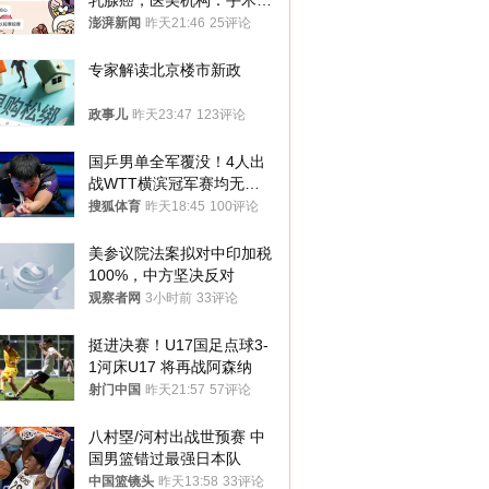
乳腺癌，医美机构：手术不
可能引发癌症，建议走司法
澎湃新闻
昨天21:46
25评论
途径
专家解读北京楼市新政
政事儿
昨天23:47
123评论
国乒男单全军覆没！4人出
战WTT横滨冠军赛均无缘
八强
搜狐体育
昨天18:45
100评论
美参议院法案拟对中印加税
100%，中方坚决反对
观察者网
3小时前
33评论
挺进决赛！U17国足点球3-
1河床U17 将再战阿森纳
射门中国
昨天21:57
57评论
八村塁/河村出战世预赛 中
国男篮错过最强日本队
中国篮镜头
昨天13:58
33评论