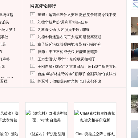
网友评论排行
1
捧场红毯
董卿：这两年没什么突破 激烈竞争环境令我不安
2
有派头
刘德华新片扮“犀利哥”街头狂奔
3
全场大笑！
为救母女俩 人艺演员中数刀(图)
4
妈孕肚
刘德华扮邋遢农民工太逼真 遭警察驱赶
5
儿足
章子怡斥港媒歧视内地演员 称刁钻势利
6
衣
律师：于正不构成侵权 只能道德谴责
7
打麻将
王力宏否认“辱华”：别给歌词扣帽子
8
所泵
王刚自曝7成家产为古董藏品：睡180年历史古床
9
台媒:40岁林志玲冷冻9颗卵子 全副武装怕被认出
删掉这照片
10
送蛋糕
陈冠希：假如我有时光机 也什么都不改
破浪》登陆
《健忘村》舒淇造型颠
Clara克拉拉空降古都 红