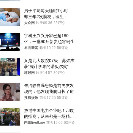
男子平均每天睡眠7小时，
却三年2次脑梗，医生：这
样睡觉更伤身
大众网
昨天09:36
23评论
宇树王兴兴身家已超180
亿，一批90后新贵也将诞生
界面新闻
昨天10:22
59评论
又是北大数院07级！苏炜杰
获“统计学界的诺贝尔奖”
环球网
昨天14:57
30评论
朱洁静自曝患癌是前男友发
现的：他发现我胸口长了痘
搜狐娱乐
前天17:25
55评论
放过中国电力企业吧！印度
的招商，从来都是一场精准
收割
内幕live9zov
前天19:09
63评论