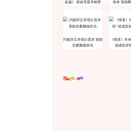
妖篇》 获徐导星爷称赞
快本 现场
闫妮亦正亦谐占贺岁 喜剧
《情圣》肖央
也要颜值担当
或成贺岁