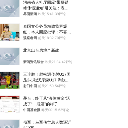
河南省人社厅回应“带薪错
峰休假通知”引关注：表述
不够准确，待修改后印发
界面新闻
昨天15:41
39评论
泰国女公务员精致妆容爆
红，本人回应批评：不喜欢
就别看
观察者网
前天18:32
70评论
北京出台房地产新政
新闻资讯综合
昨天21:34
42评论
三连胜！赵松源传射U17国
足2-1勒沃库森U17 淘汰赛
将战河床
射门中国
前天21:50
54评论
茅台，终于从“液体黄金”活
成了“一瓶酒”的样子
中国基金报
昨天00:15
63评论
俄军：乌军伤亡总人数逼近