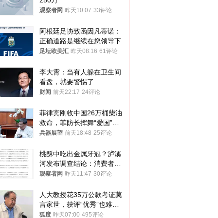
250万
观察者网
昨天10:07
33评论
阿根廷足协致函因凡蒂诺：
正确道路是继续在您领导下
足坛欧美汇
昨天08:16
61评论
李大霄：当有人躲在卫生间
看盘，就要警惕了
财闻
前天22:17
24评论
菲律宾刚收中国26万桶柴油
救命，菲防长挥舞“爱国”大
棒，谁亲华谁下台？
兵器展望
前天18:48
25评论
桃酥中吃出金属牙冠？泸溪
河发布调查结论：消费者已
澄清，所发视频情况不属实
观察者网
昨天11:47
30评论
人大教授花35万公款考证莫
言家世，获评“优秀”也难服
众
狐度
昨天07:00
495评论