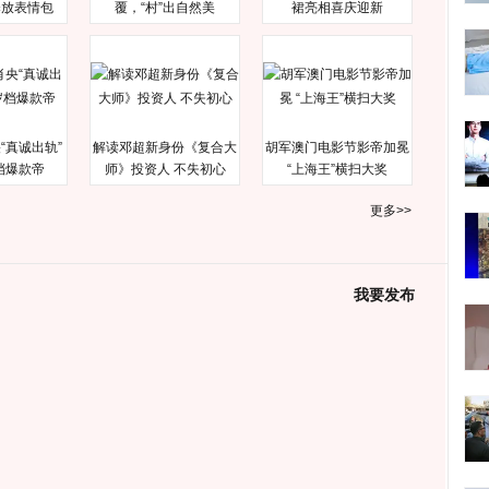
释放表情包
覆，“村”出自然美
裙亮相喜庆迎新
“真诚出轨”
解读邓超新身份《复合大
胡军澳门电影节影帝加冕
档爆款帝
师》投资人 不失初心
“上海王”横扫大奖
更多>>
我要发布