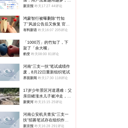
恼：用户流量越用越多，收
入却越来越少
新京报
昨天17:27
44评论
鸿蒙智行被曝删除“竹知
了”风波公告后又恢复 官媒
曾力挺：劝华为要大度的，
有料新语
昨天16:07
205评论
你们适不适合？
「1000万」的竹知了，下
架了「余大嘴」
豹变
昨天08:00
81评论
河南“三支一扶”笔试成绩作
废，8月22日重新组织笔试
界面新闻
昨天17:30
118评论
17岁少年景区河道遇难：父
亲目睹涨水儿子被冲走，当
地排除上游泄洪，家属盼厘
新黄河
昨天15:15
25评论
清责任
河南公安机关查实“三支一
扶”招募笔试存在组织作弊
犯罪行为
新京报
昨天16:28
291评论