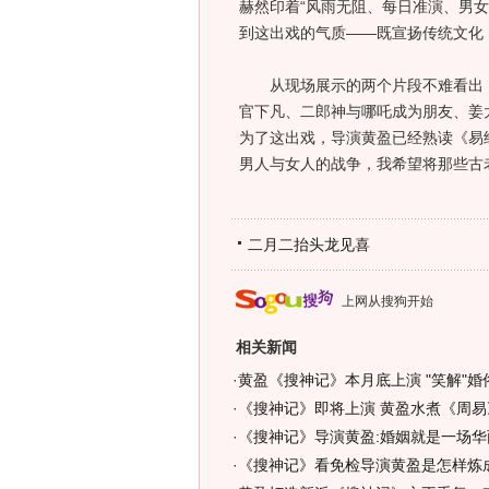
赫然印着“风雨无阻、每日准演、男
到这出戏的气质——既宣扬传统文化
从现场展示的两个片段不难看出，
官下凡、二郎神与哪吒成为朋友、姜
为了这出戏，导演黄盈已经熟读《易经
男人与女人的战争，我希望将那些古
二月二抬头龙见喜
上网从搜狗开始
相关新闻
·
黄盈《搜神记》本月底上演 "笑解"婚
·
《搜神记》即将上演 黄盈水煮《周易
·
《搜神记》导演黄盈:婚姻就是一场华
·
《搜神记》看免检导演黄盈是怎样炼