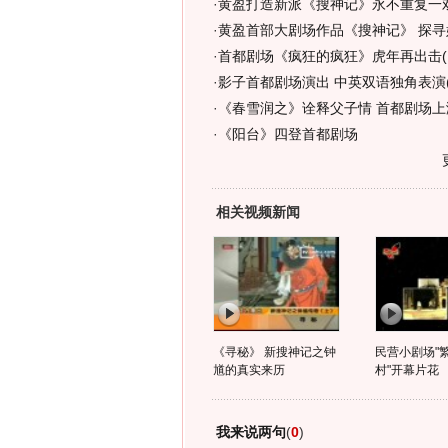
·
黄盈打造新派《搜神记》永不重复一戏
·
黄盈首部大剧场作品《搜神记》 探寻
·
首都剧场《疯狂的疯狂》虎年再出击(
·
影子首都剧场演出 中英双语独角表演(
·
《春雪润之》诠释父子情 首都剧场上
·
《阳台》四登首都剧场
相关视频新闻
《寻秘》 新搜神记之钟
民营小剧场"
馗的真实来历
村"开幕片花
我来说两句
(
0
)