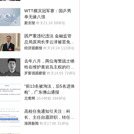
WTT横滨冠军赛：国乒男
单无缘八强
新京报
昨天21:16
59评论
因严重违纪违法 金融监管
总局原局长李云泽被罢免全
国人大代表
经济观察报
昨天16:24
112评论
去年八月，两位海警战士牺
牲在维护黄岩岛主权的行动
中
罗富强观察室
昨天14:55
72评论
“前13名被淘汰，后5名进体
检”，广东佛山通报
北青网
10小时前
184评论
高校任免通知引关注：科
长、主任自愿辞职，转任思
政辅导员
澎湃新闻
昨天17:00
31评论