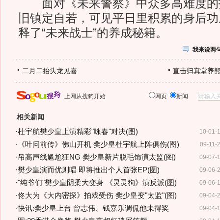
面对《未来警察》中众多高难度的
旧镇定自若，可见平日里积累的身后功
释了“未来战士”的养成秘籍。
我来说两
二月二抬头龙见喜
直击归真堂养
上网从搜狗开始
网页
新闻
相关新闻
·
杜宇航樊少皇上演精彩"咏春"对决(图)
10-01-
·
《叶问前传》佛山开机 樊少皇杜宇航上阵俱伤(图)
09-11-
·
吊高声线尴尬狂NG 樊少皇新片脱毛饰演太监(图)
09-07-
·
樊少皇演而优则唱 即将推出个人首张EP(图)
09-06-
·
"纯爷们"樊少皇阴柔大变身 《灵灵狗》演反派(图)
09-06-
·
佟大为《大内密探》拍戏受伤 樊少皇变"太监"(图)
09-04-
·
快讯:樊少皇上台 曾志伟、钱嘉乐调侃他未得奖
09-04-