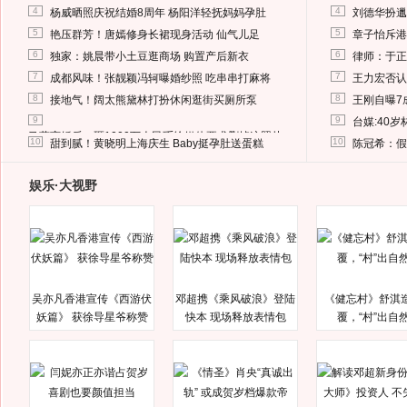
4
4
杨威晒照庆祝结婚8周年 杨阳洋轻抚妈妈孕肚
刘德华扮邋
5
5
艳压群芳！唐嫣修身长裙现身活动 仙气儿足
章子怡斥港
6
6
独家：姚晨带小土豆逛商场 购置产后新衣
律师：于正
7
7
成都风味！张靓颖冯轲曝婚纱照 吃串串打麻将
王力宏否认
8
8
接地气！阔太熊黛林打扮休闲逛街买厕所泵
王刚自曝7
9
9
台媒:40
马蓉离婚后，砸1000万人民币给媒体要求删掉这照片
10
10
甜到腻！黄晓明上海庆生 Baby挺孕肚送蛋糕
陈冠希：假
娱乐·大视野
吴亦凡香港宣传《西游伏
邓超携《乘风破浪》登陆
《健忘村》舒淇
妖篇》 获徐导星爷称赞
快本 现场释放表情包
覆，“村”出自