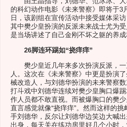
由王晶指导，刘德华、范冰冰、大
的科幻动作电影《未来警察》即将于3月
日，该剧组在宣传活动中接受媒体采访
其中樊少皇扮演的反派未来战士尤为受
是当场讲述了自己金刚不坏之躯的养成
26脚连环踢如“挠痒痒”
樊少皇近几年来多次扮演反派，一
人。这次在《未来警察》中更是扮演了
械改造人，与刘德华扮演的未来警察数
打斗戏中刘德华连续对樊少皇胸口爆踢
作人员都不敢直视。而被爆胸口的樊少
直言感觉就像“挠痒痒”。然而这样的挑
手刘德华，反尔让刘德华边笑边大喊出
出身，每天关在练功房里好几个小时，