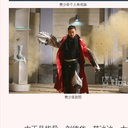
樊少皇个人角色版
樊少皇剧照