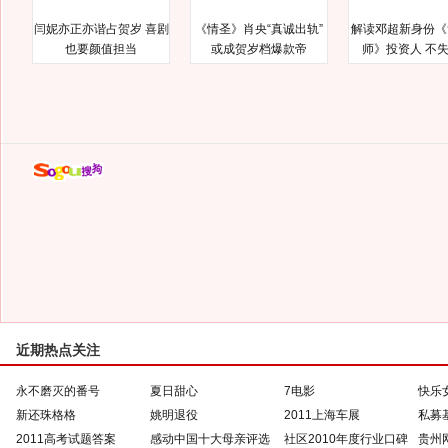
闫妮亦正亦谐占贺岁 喜剧
《情圣》肖央“真诚出轨”
解读邓超新身份《
也要颜值担当
或成贺岁档爆款帝
师》投资人 不
近期热点关注
永不磨灭的番号
夏日甜心
7电影
快乐
新还珠格格
姚明退役
2011上海车展
私募
2011高考试题答案
感动中国十大母亲评选
社区2010年度行业口碑
贵州