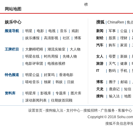
榜
网站地图
娱乐中心
搜狐
|
ChinaRen
|
焦
频道导航
|
明星
|
电影
|
电视
|
音乐
|
戏剧
新闻
|
军事
|
公益
|
|
娱乐播报
|
高清影视
|
社区
|
博客
财经
|
股票
|
理财
|
汽车
|
购车
|
家居
|
王牌栏目
|
大鹏嘚吧嘚
|
潮流实验室
|
大人物
|
明星在线
|
时尚周报
|
先锋人物
女人
|
母婴
|
新娘
|
|
电影评审团
|
电视收视榜
旅游
|
天气
|
健康
|
IT
|
数码
|
手机
|
特色频道
|
明星公益
|
好莱坞
|
香港电影
|
嘻哈音乐
|
独家
|
韩娱
|
日娱
博客
|
圈子
|
邮箱
|
天龙
|
鹿鼎记
|
短信
资料库
|
明星库
|
影视库
|
专题库
|
图片库
搜狗
|
输入法
|
地图
|
滚动新闻列表
|
往期娱首回顾
设置首页
-
搜狗输入法
-
支付中心
-
搜狐招聘
-
广告服务
-
客服中心
Copyright
©
2018 Sohu.com 
搜狐不良信息举