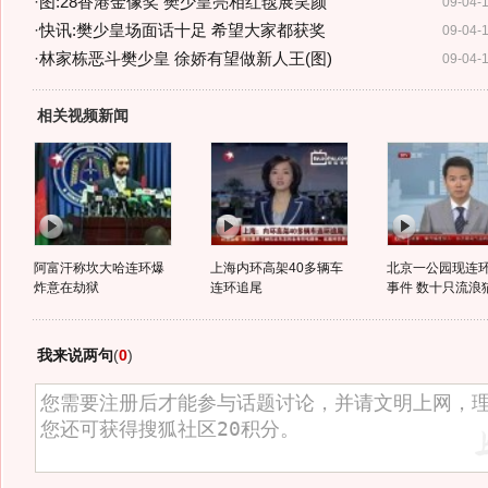
·
图:28香港金像奖 樊少皇亮相红毯展笑颜
09-04-
·
快讯:樊少皇场面话十足 希望大家都获奖
09-04-
·
林家栋恶斗樊少皇 徐娇有望做新人王(图)
09-04-
相关视频新闻
阿富汗称坎大哈连环爆
上海内环高架40多辆车
北京一公园现连
炸意在劫狱
连环追尾
事件 数十只流浪猫
我来说两句
(
0
)