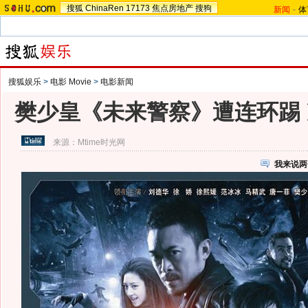
搜狐
ChinaRen
17173
焦点房地产
搜狗
新闻
-
体
搜狐娱乐
>
电影 Movie
>
电影新闻
樊少皇《未来警察》遭连环踢 
来源：
Mtime时光网
我来说两