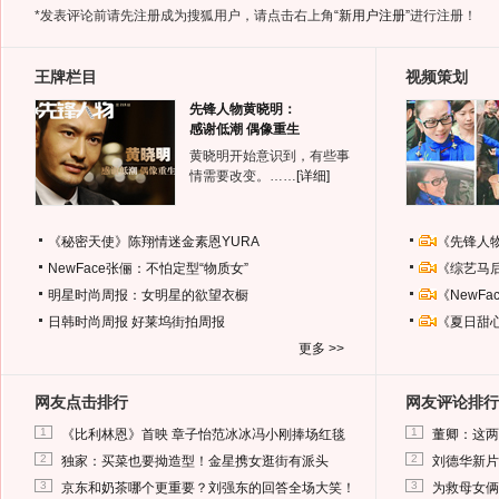
*发表评论前请先注册成为搜狐用户，请点击右上角
“新用户注册”
进行注册！
王牌栏目
视频策划
先锋人物黄晓明：
感谢低潮 偶像重生
黄晓明开始意识到，有些事
情需要改变。……
[详细]
《秘密天使》陈翔情迷金素恩YURA
《先锋人
NewFace张俪：不怕定型“物质女”
《综艺马
明星时尚周报：女明星的欲望衣橱
《NewF
日韩时尚周报
好莱坞街拍周报
《夏日甜
更多 >>
网友点击排行
网友评论排行
1
1
《比利林恩》首映 章子怡范冰冰冯小刚捧场红毯
董卿：这两
2
2
独家：买菜也要拗造型！金星携女逛街有派头
刘德华新片
3
3
京东和奶茶哪个更重要？刘强东的回答全场大笑！
为救母女俩