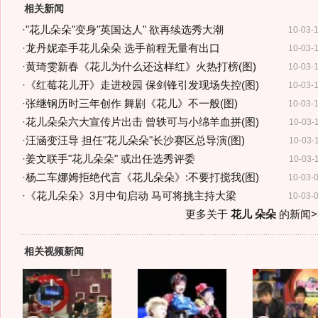
相关新闻
·
"花儿朵朵"变身"英国达人" 欲再续选秀大潮
10-03-
·
龙丹妮牵手花儿朵朵 选手前程无量有出口
10-03-
·
黄琦雯新春《花儿为什么还这样红》火热打榜(图)
10-03-
·
《红莓花儿开》走进校园 保剑锋引发现场失控(图)
10-03-
·
张继钢历时三年创作 舞剧《花儿》不一般(图)
10-03-
·
花儿朵朵六大宣传片出击 曾轶可与小绵羊血拼(图)
10-03-
·
汪涵变汪导 担任"花儿朵朵"长沙赛区总导演(图)
10-03-
·
姜文联手"花儿朵朵" 或出任选秀评委
10-03-
·
杨二车娜姆拒绝代言《花儿朵朵》:不要打搅我(图)
10-03-
·
《花儿朵朵》3月中旬启动 马可将挑主持大梁
10-03-
更多关于
花儿 朵朵
的新闻>
相关视频新闻