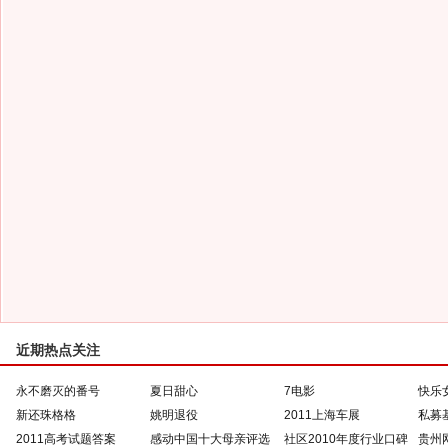
近期热点关注
永不磨灭的番号
夏日甜心
7电影
快乐
新还珠格格
姚明退役
2011上海车展
私募
2011高考试题答案
感动中国十大母亲评选
社区2010年度行业口碑
贵州