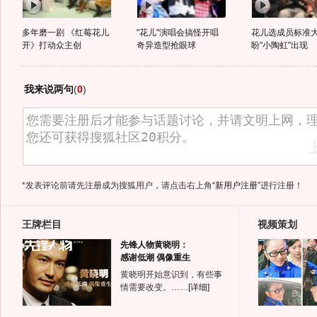
多年磨一剧 《红莓花儿
"花儿"演唱会搞怪开唱
花儿选成员标准
开》打动众主创
奇异造型抢眼球
盼"小陶虹"出现
我来说两句
(
0
)
*发表评论前请先注册成为搜狐用户，请点击右上角
“新用户注册”
进行注册！
王牌栏目
视频策划
先锋人物黄晓明：
感谢低潮 偶像重生
黄晓明开始意识到，有些事
情需要改变。……
[详细]