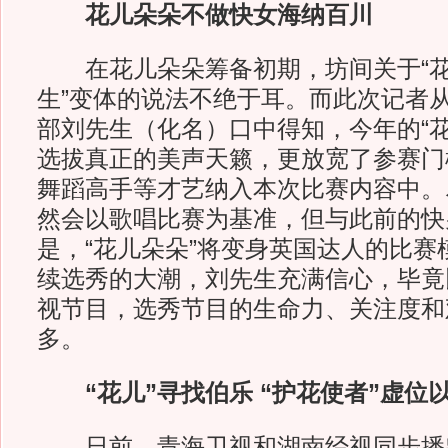
花儿朵朵不做快女海纳百川
在花儿朵朵筹备初期，坊间关于“花儿
生”变体的说法不绝于耳。而此次记者
部刘先生（化名）口中得知，今年的“花
选拔真正的美声天籁，更放宽了参赛门
舞蹈高手等才艺纳入本次比赛内容中。尽
然会以歌唱比赛为基准，但与此前的快
是，“花儿朵朵”将变身英国达人的比赛
续选秀的大潮，刘先生充满信心，毕竟
视节目，选秀节目的生命力、关注度和
多。
“花儿”寻找伯乐 “护花使者”虚位
日前，青海卫视和湖南经视同步播