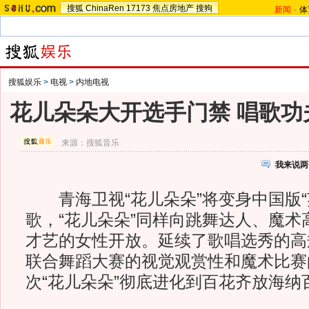
搜狐
ChinaRen
17173
焦点房地产
搜狗
新闻
-
体
搜狐娱乐
>
电视
>
内地电视
花儿朵朵大开选手门禁 唱歌功
来源：
搜狐音乐
我来说两
青海卫视“花儿朵朵”将变身中国版“
歌，“花儿朵朵”同样向跳舞达人、魔术
才艺的女性开放。延续了歌唱选秀的高
联合舞蹈大赛的视觉观赏性和魔术比赛
次“花儿朵朵”彻底进化到百花齐放海纳