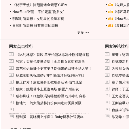
《秘密天使》陈翔情迷金素恩YURA
《先锋人
NewFace张俪：不怕定型“物质女”
《综艺马
明星时尚周报：女明星的欲望衣橱
《NewF
日韩时尚周报
好莱坞街拍周报
《夏日甜
更多 >>
网友点击排行
网友评论排行
1
1
《比利林恩》首映 章子怡范冰冰冯小刚捧场红毯
董卿：这两
2
2
独家：买菜也要拗造型！金星携女逛街有派头
刘德华新片
3
3
京东和奶茶哪个更重要？刘强东的回答全场大笑！
为救母女俩
4
4
杨威晒照庆祝结婚8周年 杨阳洋轻抚妈妈孕肚
刘德华扮邋
5
5
艳压群芳！唐嫣修身长裙现身活动 仙气儿足
章子怡斥港
6
6
独家：姚晨带小土豆逛商场 购置产后新衣
律师：于正
7
7
成都风味！张靓颖冯轲曝婚纱照 吃串串打麻将
王力宏否认
8
8
接地气！阔太熊黛林打扮休闲逛街买厕所泵
王刚自曝7
9
9
台媒:40
马蓉离婚后，砸1000万人民币给媒体要求删掉这照片
10
10
甜到腻！黄晓明上海庆生 Baby挺孕肚送蛋糕
陈冠希：假