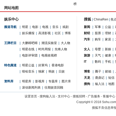
榜
网站地图
娱乐中心
搜狐
|
ChinaRen
|
焦
频道导航
|
明星
|
电影
|
电视
|
音乐
|
戏剧
新闻
|
军事
|
公益
|
|
娱乐播报
|
高清影视
|
社区
|
博客
财经
|
股票
|
理财
|
汽车
|
购车
|
家居
|
王牌栏目
|
大鹏嘚吧嘚
|
潮流实验室
|
大人物
|
明星在线
|
时尚周报
|
先锋人物
女人
|
母婴
|
新娘
|
|
电影评审团
|
电视收视榜
旅游
|
天气
|
健康
|
IT
|
数码
|
手机
|
特色频道
|
明星公益
|
好莱坞
|
香港电影
|
嘻哈音乐
|
独家
|
韩娱
|
日娱
博客
|
圈子
|
邮箱
|
天龙
|
鹿鼎记
|
短信
资料库
|
明星库
|
影视库
|
专题库
|
图片库
搜狗
|
输入法
|
地图
|
滚动新闻列表
|
往期娱首回顾
设置首页
-
搜狗输入法
-
支付中心
-
搜狐招聘
-
广告服务
-
客服中心
Copyright
©
2018 Sohu.com 
搜狐不良信息举