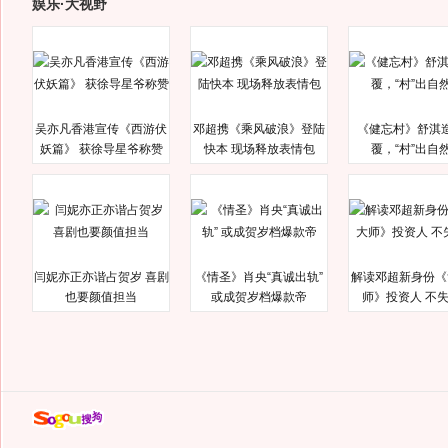
娱乐·大视野
吴亦凡香港宣传《西游伏
邓超携《乘风破浪》登陆
《健忘村》舒淇
妖篇》 获徐导星爷称赞
快本 现场释放表情包
覆，“村”出自
闫妮亦正亦谐占贺岁 喜剧
《情圣》肖央“真诚出轨”
解读邓超新身份《
也要颜值担当
或成贺岁档爆款帝
师》投资人 不