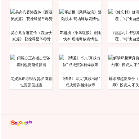
吴亦凡香港宣传《西游伏
邓超携《乘风破浪》登陆
《健忘村》舒淇
妖篇》 获徐导星爷称赞
快本 现场释放表情包
覆，“村”出自
闫妮亦正亦谐占贺岁 喜剧
《情圣》肖央“真诚出轨”
解读邓超新身份《
也要颜值担当
或成贺岁档爆款帝
师》投资人 不