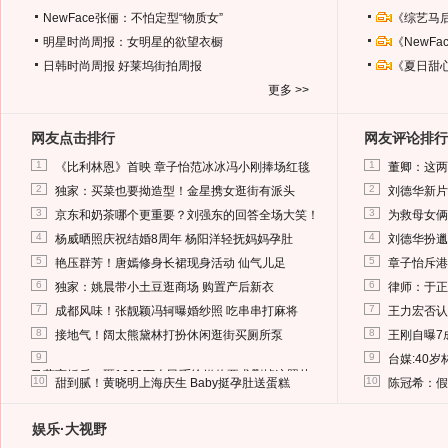
NewFace张俪：不怕定型“物质女”
《综艺马
明星时尚周报：女明星的欲望衣橱
《NewF
日韩时尚周报
好莱坞街拍周报
《夏日甜
更多 >>
网友点击排行
网友评论排行
1
1
《比利林恩》首映 章子怡范冰冰冯小刚捧场红毯
董卿：这两
2
2
独家：买菜也要拗造型！金星携女逛街有派头
刘德华新片
3
3
京东和奶茶哪个更重要？刘强东的回答全场大笑！
为救母女俩
4
4
杨威晒照庆祝结婚8周年 杨阳洋轻抚妈妈孕肚
刘德华扮邋
5
5
艳压群芳！唐嫣修身长裙现身活动 仙气儿足
章子怡斥港
6
6
独家：姚晨带小土豆逛商场 购置产后新衣
律师：于正
7
7
成都风味！张靓颖冯轲曝婚纱照 吃串串打麻将
王力宏否认
8
8
接地气！阔太熊黛林打扮休闲逛街买厕所泵
王刚自曝7
9
9
台媒:40
马蓉离婚后，砸1000万人民币给媒体要求删掉这照片
10
10
甜到腻！黄晓明上海庆生 Baby挺孕肚送蛋糕
陈冠希：假
娱乐·大视野