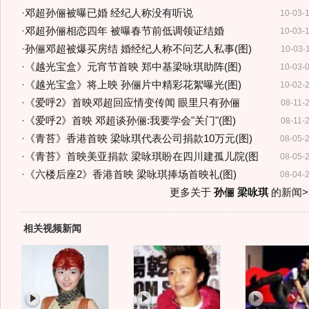
·
邓超孙俪被曝已婚 经纪人称没有听说
10-03-
·
邓超孙俪相恋四年 被曝春节前低调领证结婚
10-03-
·
孙俪邓超被爆买房结 婚经纪人称不问艺人私事(图)
10-03-
·
《越光宝盒》元宵节首映 郑中基梁咏琪助阵(图)
10-03-
·
《越光宝盒》将上映 孙俪片中精彩花絮曝光(图)
10-02-
·
《爱呼2》首映邓超回应情变传闻 眼里只有孙俪
08-11-
·
《爱呼2》首映 邓超谈孙俪:我要学会"关门"(图)
08-11-
·
《青苔》香港首映 梁咏琪代表公司捐款10万元(图)
08-05-
·
《青苔》首映美亚捐款 梁咏琪盼在四川建孤儿院(图
08-05-
·
《六楼后座2》香港首映 梁咏琪捧场首映礼(图)
08-04-
更多关于
孙俪 梁咏琪
的新闻>
相关视频新闻