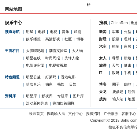
榜
网站地图
娱乐中心
搜狐
|
ChinaRen
|
焦
频道导航
|
明星
|
电影
|
电视
|
音乐
|
戏剧
新闻
|
军事
|
公益
|
|
娱乐播报
|
高清影视
|
社区
|
博客
财经
|
股票
|
理财
|
汽车
|
购车
|
家居
|
王牌栏目
|
大鹏嘚吧嘚
|
潮流实验室
|
大人物
|
明星在线
|
时尚周报
|
先锋人物
女人
|
母婴
|
新娘
|
|
电影评审团
|
电视收视榜
旅游
|
天气
|
健康
|
IT
|
数码
|
手机
|
特色频道
|
明星公益
|
好莱坞
|
香港电影
|
嘻哈音乐
|
独家
|
韩娱
|
日娱
博客
|
圈子
|
邮箱
|
天龙
|
鹿鼎记
|
短信
资料库
|
明星库
|
影视库
|
专题库
|
图片库
搜狗
|
输入法
|
地图
|
滚动新闻列表
|
往期娱首回顾
设置首页
-
搜狗输入法
-
支付中心
-
搜狐招聘
-
广告服务
-
客服中心
Copyright
©
2018 Sohu.com 
搜狐不良信息举