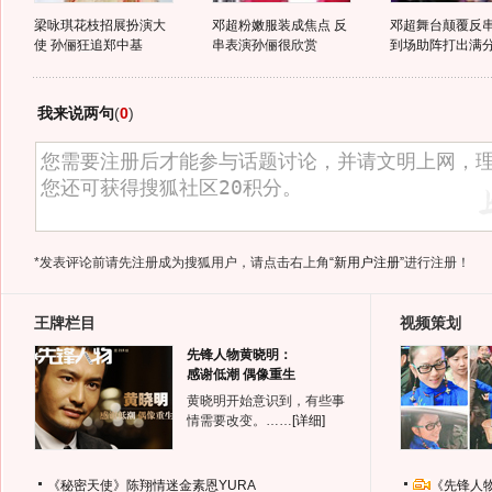
梁咏琪花枝招展扮演大
邓超粉嫩服装成焦点 反
邓超舞台颠覆反串
使 孙俪狂追郑中基
串表演孙俪很欣赏
到场助阵打出满
我来说两句
(
0
)
*发表评论前请先注册成为搜狐用户，请点击右上角
“新用户注册”
进行注册！
王牌栏目
视频策划
先锋人物黄晓明：
感谢低潮 偶像重生
黄晓明开始意识到，有些事
情需要改变。……
[详细]
《秘密天使》陈翔情迷金素恩YURA
《先锋人