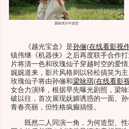
梁咏琪片中造型
《越光宝盒》是
孙俪
(
在线看影视
镇伟继《机器侠》之后再度联手合作打
片将清一色和玫瑰仙子穿越时空的爱情
娓娓道来，影片风格则以轻松搞笑为主
玫瑰仙子将由孙俪和
梁咏琪
(
在线看影
女合力演绎，根据早先曝光剧照，梁咏
破以往，首次展现妩媚诱惑的一面。孙
青春亮丽，但性格疯癫搞怪。
既然二人同演一角，为何造型、性