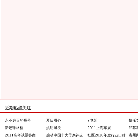
近期热点关注
永不磨灭的番号
夏日甜心
7电影
快乐
新还珠格格
姚明退役
2011上海车展
私募
2011高考试题答案
感动中国十大母亲评选
社区2010年度行业口碑
贵州