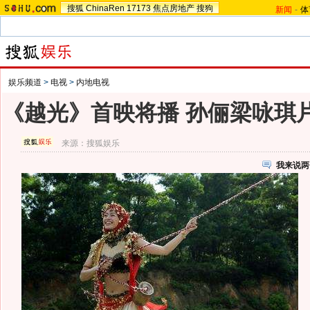
搜狐
ChinaRen
17173
焦点房地产
搜狗
新闻
-
体
娱乐频道
>
电视
>
内地电视
《越光》首映将播 孙俪梁咏琪片
来源：
搜狐娱乐
我来说两