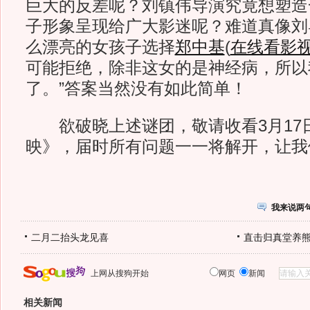
巨大的反差呢？刘镇伟导演究竟想塑造
子形象呈现给广大影迷呢？难道真像刘
么漂亮的女孩子选择
郑中基
(
在线看影
可能拒绝，除非这女的是神经病，所以
了。”答案当然没有如此简单！
欲破晓上述谜团，敬请收看3月17日
映》，届时所有问题一一将解开，让我
我来说两
二月二抬头龙见喜
直击归真堂养
上网从搜狗开始
网页
新闻
相关新闻