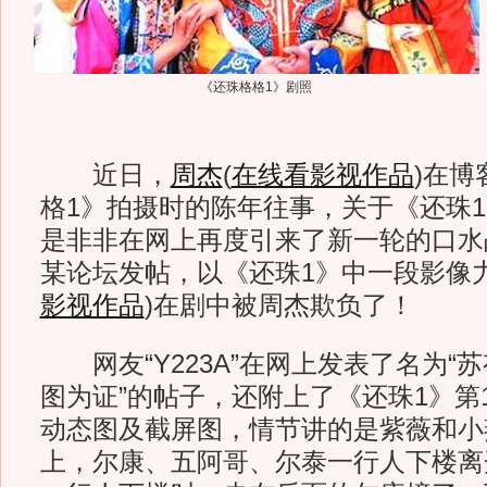
《还珠格格1》剧照
近日，
周杰
(
在线看影视作品
)
在博
格1》拍摄时的陈年往事，关于《还珠
是非非在网上再度引来了新一轮的口水
某论坛发帖，以《还珠1》中一段影像
影视作品
)
在剧中被周杰欺负了！
网友“Y223A”在网上发表了名为“
图为证”的帖子，还附上了《还珠1》第1
动态图及截屏图，情节讲的是紫薇和小
上，尔康、五阿哥、尔泰一行人下楼离