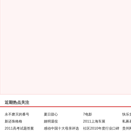
近期热点关注
永不磨灭的番号
夏日甜心
7电影
快乐
新还珠格格
姚明退役
2011上海车展
私募
2011高考试题答案
感动中国十大母亲评选
社区2010年度行业口碑
贵州