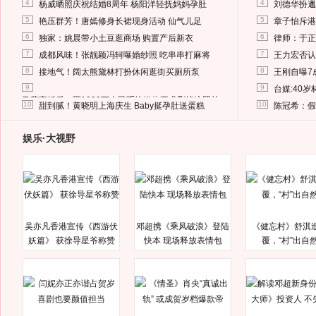
4
4
杨威晒照庆祝结婚8周年 杨阳洋轻抚妈妈孕肚
刘德华扮邋
5
5
艳压群芳！唐嫣修身长裙现身活动 仙气儿足
章子怡斥港
6
6
独家：姚晨带小土豆逛商场 购置产后新衣
律师：于正
7
7
成都风味！张靓颖冯轲曝婚纱照 吃串串打麻将
王力宏否认
8
8
接地气！阔太熊黛林打扮休闲逛街买厕所泵
王刚自曝7
9
9
台媒:40
马蓉离婚后，砸1000万人民币给媒体要求删掉这照片
10
10
甜到腻！黄晓明上海庆生 Baby挺孕肚送蛋糕
陈冠希：假
娱乐·大视野
吴亦凡香港宣传《西游伏
邓超携《乘风破浪》登陆
《健忘村》舒淇
妖篇》 获徐导星爷称赞
快本 现场释放表情包
覆，“村”出自