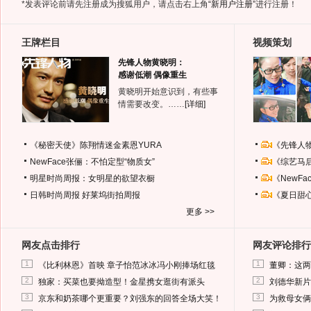
*发表评论前请先注册成为搜狐用户，请点击右上角
“新用户注册”
进行注册！
王牌栏目
视频策划
先锋人物黄晓明：
感谢低潮 偶像重生
黄晓明开始意识到，有些事
情需要改变。……
[详细]
《秘密天使》陈翔情迷金素恩YURA
《先锋人
NewFace张俪：不怕定型“物质女”
《综艺马
明星时尚周报：女明星的欲望衣橱
《NewF
日韩时尚周报
好莱坞街拍周报
《夏日甜
更多 >>
网友点击排行
网友评论排行
1
1
《比利林恩》首映 章子怡范冰冰冯小刚捧场红毯
董卿：这两
2
2
独家：买菜也要拗造型！金星携女逛街有派头
刘德华新片
3
3
京东和奶茶哪个更重要？刘强东的回答全场大笑！
为救母女俩