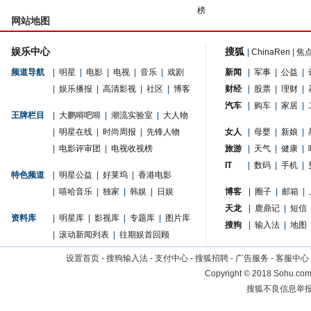
榜
网站地图
娱乐中心
搜狐
|
ChinaRen
|
焦
频道导航
|
明星
|
电影
|
电视
|
音乐
|
戏剧
新闻
|
军事
|
公益
|
|
娱乐播报
|
高清影视
|
社区
|
博客
财经
|
股票
|
理财
|
汽车
|
购车
|
家居
|
王牌栏目
|
大鹏嘚吧嘚
|
潮流实验室
|
大人物
|
明星在线
|
时尚周报
|
先锋人物
女人
|
母婴
|
新娘
|
|
电影评审团
|
电视收视榜
旅游
|
天气
|
健康
|
IT
|
数码
|
手机
|
特色频道
|
明星公益
|
好莱坞
|
香港电影
|
嘻哈音乐
|
独家
|
韩娱
|
日娱
博客
|
圈子
|
邮箱
|
天龙
|
鹿鼎记
|
短信
资料库
|
明星库
|
影视库
|
专题库
|
图片库
搜狗
|
输入法
|
地图
|
滚动新闻列表
|
往期娱首回顾
设置首页
-
搜狗输入法
-
支付中心
-
搜狐招聘
-
广告服务
-
客服中心
Copyright
©
2018 Sohu.com 
搜狐不良信息举