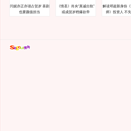
闫妮亦正亦谐占贺岁 喜剧
《情圣》肖央“真诚出轨”
解读邓超新身份《
也要颜值担当
或成贺岁档爆款帝
师》投资人 不