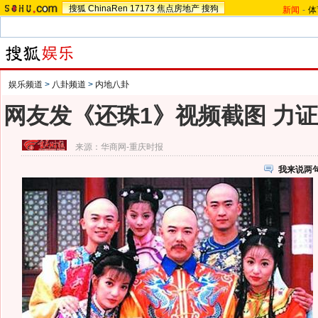
搜狐
ChinaRen
17173
焦点房地产
搜狗
新闻
-
体
娱乐频道
>
八卦频道
>
内地八卦
网友发《还珠1》视频截图 力
来源：
华商网-重庆时报
我来说两