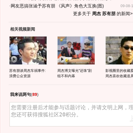
·
网友恶搞张涵予苏有朋 《风声》角色大互换(图)
09-08-
更多关于
周杰 苏有朋
的新闻>
相关视频新闻
苏有朋谈周杰车祸事件:
周杰博文曝光"还珠"剧
影视圈里的收藏
浪费公众资源
组不和内幕
周杰喜欢收藏道
我来说两句
(
89
)