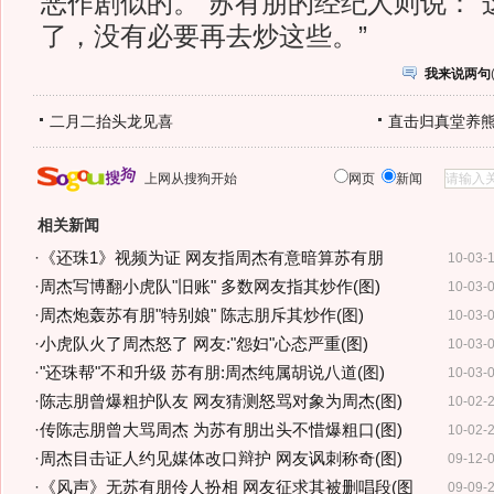
恶作剧似的。”苏有朋的经纪人则说：“
了，没有必要再去炒这些。”
我来说两句
二月二抬头龙见喜
直击归真堂养
上网从搜狗开始
网页
新闻
相关新闻
·
《还珠1》视频为证 网友指周杰有意暗算苏有朋
10-03-
·
周杰写博翻小虎队"旧账" 多数网友指其炒作(图)
10-03-
·
周杰炮轰苏有朋"特别娘" 陈志朋斥其炒作(图)
10-03-
·
小虎队火了周杰怒了 网友:"怨妇"心态严重(图)
10-03-
·
"还珠帮"不和升级 苏有朋:周杰纯属胡说八道(图)
10-03-
·
陈志朋曾爆粗护队友 网友猜测怒骂对象为周杰(图)
10-02-
·
传陈志朋曾大骂周杰 为苏有朋出头不惜爆粗口(图)
10-02-
·
周杰目击证人约见媒体改口辩护 网友讽刺称奇(图)
09-12-
·
《风声》无苏有朋伶人扮相 网友征求其被删唱段(图
09-09-