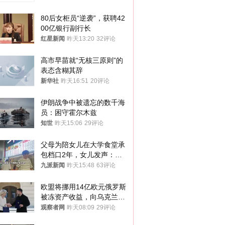
80后女柜员“逆袭”，获聘42
00亿银行副行长
红星新闻
昨天13:20
32评论
高市早苗就“无核三原则”的
表态含糊其辞
新华社
昨天16:51
20评论
伊朗战争中被遗忘的数千海
员：困守霍尔木兹
知世
昨天15:06
29评论
父母为陪女儿在大学食堂承
包档口2年，女儿发声：初
衷是为了陪伴，毕业后将不
九派新闻
昨天15:48
63评论
再营业
欧盟将挪用14亿欧元俄罗斯
被冻资产收益，向乌克兰提
供援助
观察者网
昨天08:09
29评论