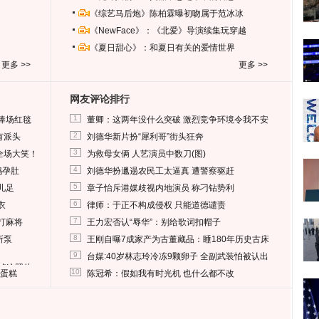
《综艺马后炮》陈柏霖曝初吻属于范冰冰
《NewFace》：《北爱》导演续集玩穿越
《夏日甜心》：和夏日有关的爱情世界
更多 >>
更多 >>
网友评论排行
1
捧场红毯
董卿：这两年没什么突破 激烈竞争环境令我不安
2
有派头
刘德华新片扮“犀利哥”街头狂奔
3
全场大笑！
为救母女俩 人艺演员中数刀(图)
4
妈孕肚
刘德华扮邋遢农民工太逼真 遭警察驱赶
5
儿足
章子怡斥港媒歧视内地演员 称刁钻势利
6
衣
律师：于正不构成侵权 只能道德谴责
7
打麻将
王力宏否认“辱华”：别给歌词扣帽子
8
所泵
王刚自曝7成家产为古董藏品：睡180年历史古床
9
台媒:40岁林志玲冷冻9颗卵子 全副武装怕被认出
删掉这照片
10
送蛋糕
陈冠希：假如我有时光机 也什么都不改