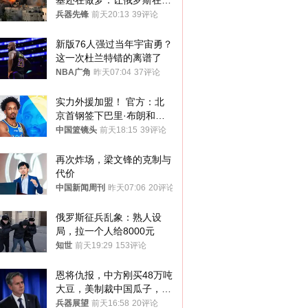
基还在做梦：让俄罗斯在冬
季前求和？
兵器先锋
前天20:13
39评论
新版76人强过当年宇宙勇？
这一次杜兰特错的离谱了
NBA广角
昨天07:04
37评论
实力外援加盟！ 官方：北
京首钢签下巴里·布朗和桑
普森
中国篮镜头
前天18:15
39评论
再次炸场，梁文锋的克制与
代价
中国新闻周刊
昨天07:06
20评论
俄罗斯征兵乱象：熟人设
局，拉一个人给8000元
知世
前天19:29
153评论
恩将仇报，中方刚买48万吨
大豆，美制裁中国瓜子，布
林肯措辞变了
兵器展望
前天16:58
20评论