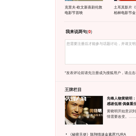
克里夫-欧文新喜剧伦敦
土耳其影片《
电影节首映
柏林电影节金
我来说两句
(
0
)
*发表评论前请先注册成为搜狐用户，请点击
王牌栏目
先锋人物黄晓明：
感谢低潮 偶像重
黄晓明开始意识到
情需要改变。……
《秘密天使》陈翔情迷金素恩YURA