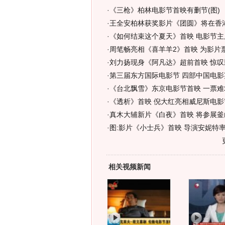
·
《三枪》柏林电影节首映有删节(图)
·
王全安柏林获奖影片《团圆》将在香
·
《如何结束这个夏天》首映 电影节主席
·
周笔畅亮相《喜羊羊2》首映 为影片票
·
刘力扬现身《阿凡达》超前首映 惊叹
·
第三届东方国际电影节 四部中国电影
·
《台北飘雪》东京电影节首映 一票难求
·
《透析》首映 倪大红亮相威尼斯电影节
·
真木大辅新片《白夜》首映 将参展釜
·
图:影片《小士兵》首映 导演安妮特
相关视频新闻