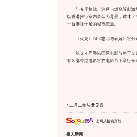
与充斥枪战、追逐与燃烧等刺激场
以香港推行室内禁烟为背景，讲述了
一首港味十足的城市恋曲。
《火龙》和《志明与春娇》将分别
第３４届香港国际电影节将于３月
有８部香港电影将在电影节上举行全
二月二抬头龙见喜
上网从搜狗开始
相关新闻