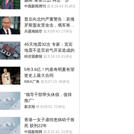
越南“重整江山”再进一步
中国新闻周刊
前天16:43
81评论
普京向北约严重警告：若俄
罗斯盟友受攻击，俄军将动
用核武器保护
兵器海陆空
前天09:43
27评论
45天地震32次 专家：宜宾
地震不是页岩气开采造成的
经济观察报
前天18:19
41评论
5年3.6亿！约基奇明夏有望
签史上最大合同
NBA广角
前天07:15
38评论
“领导干部带头休假，值得
推广”
新京报
昨天00:01
72评论
香港一女子虐待患病幼子致
死 获刑22年
中国新闻网
前天22:41
21评论