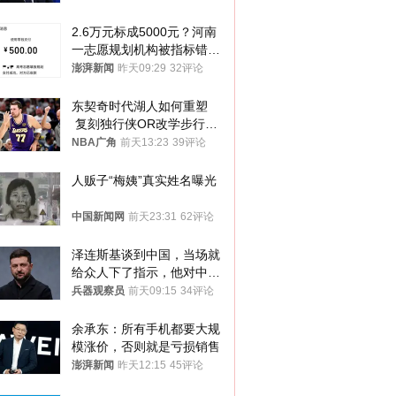
2.6万元标成5000元？河南
一志愿规划机构被指标错学
费致考生复读
澎湃新闻
昨天09:29
32评论
东契奇时代湖人如何重塑
 复刻独行侠OR改学步行
者？
NBA广角
前天13:23
39评论
人贩子“梅姨”真实姓名曝光
中国新闻网
前天23:31
62评论
泽连斯基谈到中国，当场就
给众人下了指示，他对中国
和中乌关系，显然又有了新
兵器观察员
前天09:15
34评论
的想法
余承东：所有手机都要大规
模涨价，否则就是亏损销售
澎湃新闻
昨天12:15
45评论