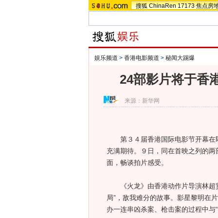
搜狐
ChinaRen
17173
焦点房
娱乐频道
>
香港电影频道
>
秘闻大踢爆
24部影片将于香
来源：
新华网
第３４届香港国际电影节开幕在即
充满期待。９日，同在首映之列的两
面，畅谈拍片感受。
《火龙》由香港动作片导演林超贤
局”，敌我难分的故事。影星黎明在
办一连串凶杀案、枪击案的过程中与“