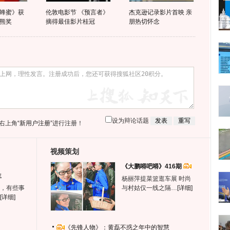
蜂蜜》获
伦敦电影节 《预言者》
杰克逊记录影片首映 亲
熊奖
摘得最佳影片桂冠
朋热切怀念
设为辩论话题
右上角
“新用户注册”
进行注册！
视频策划
《大鹏嘚吧嘚》416期
生
杨丽萍提菜篮逛车展 时尚
，有些事
与村姑仅一线之隔…
[详细]
[详细]
《先锋人物》：黄磊不惑之年中的智慧