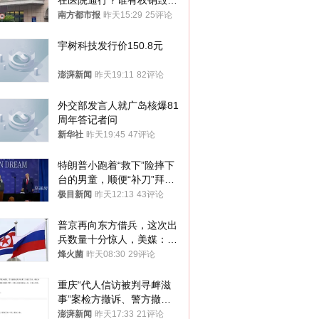
在医院通行？谁有权销毁胚
胎？
南方都市报
昨天15:29
25评论
宇树科技发行价150.8元
澎湃新闻
昨天19:11
82评论
外交部发言人就广岛核爆81
周年答记者问
新华社
昨天19:45
47评论
特朗普小跑着“救下”险摔下
台的男童，顺便“补刀”拜
登：“我可不想他像拜登一
极目新闻
昨天12:13
43评论
样摔下来”
普京再向东方借兵，这次出
兵数量十分惊人，美媒：俄
朝要动真格？
烽火菌
昨天08:30
29评论
重庆“代人信访被判寻衅滋
事”案检方撤诉、警方撤
案，两被告人获国赔
澎湃新闻
昨天17:33
21评论