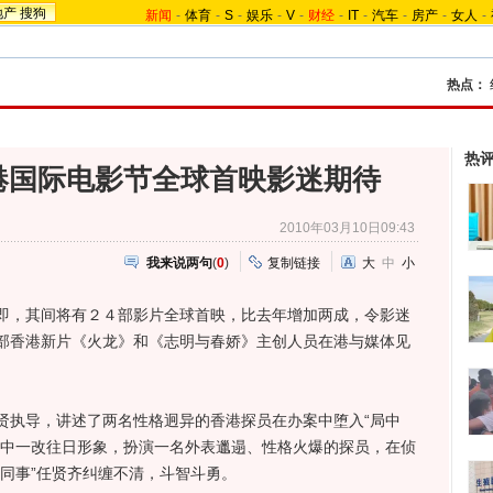
地产
搜狗
新闻
-
体育
-
S
-
娱乐
-
V
-
财经
-
IT
-
汽车
-
房产
-
女人
-
热点：
热
港国际电影节全球首映影迷期待
2010年03月10日09:43
我来说两句
(
0
)
复制链接
大
中
小
，其间将有２４部影片全球首映，比去年增加两成，令影迷
部香港新片《火龙》和《志明与春娇》主创人员在港与媒体见
执导，讲述了两名性格迥异的香港探员在办案中堕入“局中
片中一改往日形象，扮演一名外表邋遢、性格火爆的探员，在侦
同事”任贤齐纠缠不清，斗智斗勇。