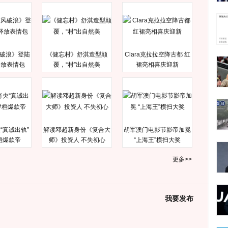
破浪》登陆
《健忘村》舒淇造型颠
Clara克拉拉空降古都 红
释放表情包
覆，“村”出自然美
裙亮相喜庆迎新
“真诚出轨”
解读邓超新身份《复合大
胡军澳门电影节影帝加冕
档爆款帝
师》投资人 不失初心
“上海王”横扫大奖
更多>>
我要发布