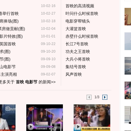
首映的高清视频
10-02-16
港举行首映
叶问什么时候首映
10-02-27
捧场(图)
电影穿帮镜头
10-02-18
房做贡献(图)
大灌篮首映
10-02-04
影片特效(图)
赤壁什么时候首映
10-01-01
英国首映
长江7号首映
09-10-22
(图)
功夫之王首映
09-10-20
(图)
大兵小将首映
09-09-10
山电影节
集结号首映
09-09-08
率主演亮相
风声首映
09-02-07
更多关于
首映 电影节
的新闻>>
1/3