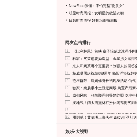
NewFace张俪：不怕定型“物质女”
明星时尚周报：女明星的欲望衣橱
日韩时尚周报
好莱坞街拍周报
网友点击排行
1
《比利林恩》首映 章子怡范冰冰冯小刚
2
独家：买菜也要拗造型！金星携女逛街
3
京东和奶茶哪个更重要？刘强东的回答
4
杨威晒照庆祝结婚8周年 杨阳洋轻抚妈
5
艳压群芳！唐嫣修身长裙现身活动 仙气
6
独家：姚晨带小土豆逛商场 购置产后新
7
成都风味！张靓颖冯轲曝婚纱照 吃串串
8
接地气！阔太熊黛林打扮休闲逛街买厕
9
马蓉离婚后，砸1000万人民币给媒体要求
10
甜到腻！黄晓明上海庆生 Baby挺孕肚
娱乐·大视野