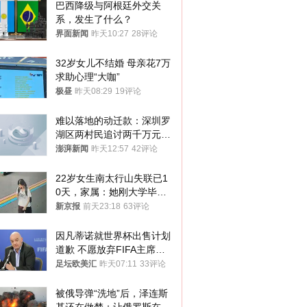
巴西降级与阿根廷外交关
系，发生了什么？
界面新闻
昨天10:27
28评论
32岁女儿不结婚 母亲花7万
求助心理“大咖”
极昼
昨天08:29
19评论
难以落地的动迁款：深圳罗
湖区两村民追讨两千万元动
迁款八年未果
澎湃新闻
昨天12:57
42评论
22岁女生南太行山失联已1
0天，家属：她刚大学毕业
想到山里旅行
新京报
前天23:18
63评论
因凡蒂诺就世界杯出售计划
道歉 不愿放弃FIFA主席职
位
足坛欧美汇
昨天07:11
33评论
被俄导弹“洗地”后，泽连斯