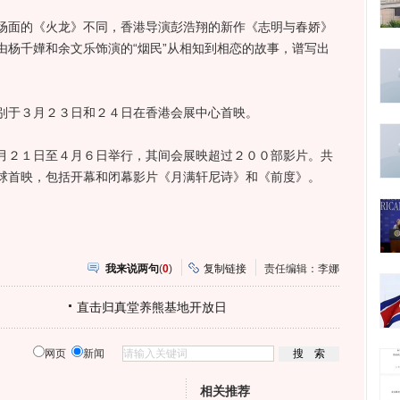
面的《火龙》不同，香港导演彭浩翔的新作《志明与春娇》
由杨千嬅和余文乐饰演的“烟民”从相知到相恋的故事，谱写出
于３月２３日和２４日在香港会展中心首映。
２１日至４月６日举行，其间会展映超过２００部影片。共
球首映，包括开幕和闭幕影片《月满轩尼诗》和《前度》。
我来说两句
(
0
)
复制链接
责任编辑：李娜
直击归真堂养熊基地开放日
网页
新闻
相关推荐