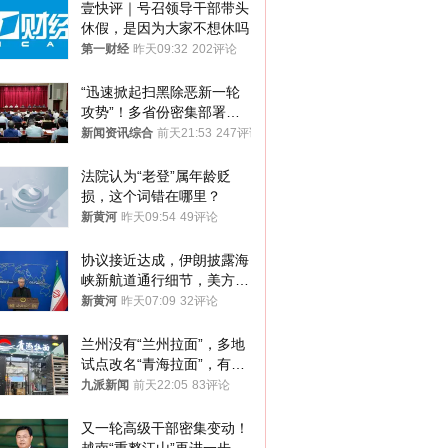
壹快评｜号召领导干部带头
休假，是因为大家不想休吗
第一财经
昨天09:32
202评论
“迅速掀起扫黑除恶新一轮
攻势”！多省份密集部署，
公布举报方式
新闻资讯综合
前天21:53
247评论
法院认为“老登”属年龄贬
损，这个词错在哪里？
新黄河
昨天09:54
49评论
协议接近达成，伊朗披露海
峡新航道通行细节，美方再
提“倒计时”
新黄河
昨天07:09
32评论
兰州没有“兰州拉面”，多地
试点改名“青海拉面”，有商
家改名已两年
九派新闻
前天22:05
83评论
又一轮高级干部密集变动！