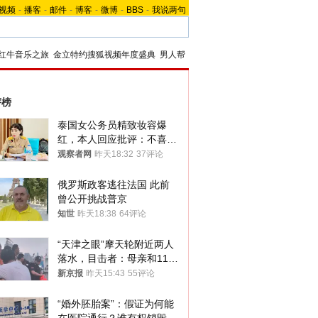
视频
-
播客
-
邮件
-
博客
-
微博
-
BBS
-
我说两句
红牛音乐之旅
金立特约搜狐视频年度盛典
男人帮
评榜
泰国女公务员精致妆容爆
红，本人回应批评：不喜欢
就别看
观察者网
昨天18:32
37评论
俄罗斯政客逃往法国 此前
曾公开挑战普京
知世
昨天18:38
64评论
“天津之眼”摩天轮附近两人
落水，目击者：母亲和11岁
儿子先后被打捞上岸
新京报
昨天15:43
55评论
“婚外胚胎案”：假证为何能