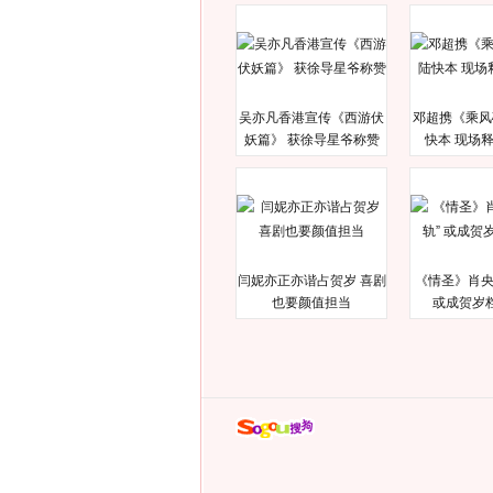
吴亦凡香港宣传《西游伏
邓超携《乘风
妖篇》 获徐导星爷称赞
快本 现场
闫妮亦正亦谐占贺岁 喜剧
《情圣》肖央
也要颜值担当
或成贺岁