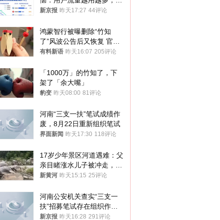
恼：用户流量越用越多，收
入却越来越少
新京报
昨天17:27
44评论
鸿蒙智行被曝删除“竹知
了”风波公告后又恢复 官媒
曾力挺：劝华为要大度的，
有料新语
昨天16:07
205评论
你们适不适合？
「1000万」的竹知了，下
架了「余大嘴」
豹变
昨天08:00
81评论
河南“三支一扶”笔试成绩作
废，8月22日重新组织笔试
界面新闻
昨天17:30
118评论
17岁少年景区河道遇难：父
亲目睹涨水儿子被冲走，当
地排除上游泄洪，家属盼厘
新黄河
昨天15:15
25评论
清责任
河南公安机关查实“三支一
扶”招募笔试存在组织作弊
犯罪行为
新京报
昨天16:28
291评论