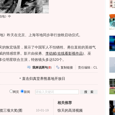
动地》中
地》昨天在北京、上海等地同步举行放映启动仪式。
的恢宏场景，展示了中国军人不怕牺牲、勇往直前的英雄气
腻的情感世界。影片由侯勇、
李幼斌
(
在线看影视作品
)
、巫
位明星联合主演，特效镜头多达520个。
我来说两句
(
0
)
复制链接
责任编辑：CL
直击归真堂养熊基地开放日
网页
新闻
相关推荐
揽三项大奖(图
惊天的高清视频
10-01-19