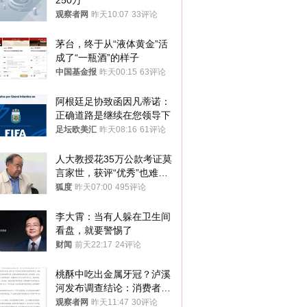
250万
观察者网
昨天10:07
33评论
茅台，终于从“液体黄金”活
成了“一瓶酒”的样子
中国基金报
昨天00:15
63评论
阿根廷足协致函因凡蒂诺：
正确道路是继续在您领导下
足坛欧美汇
昨天08:16
61评论
人大教授花35万公款考证莫
言家世，获评“优秀”也难服
众
狐度
昨天07:00
495评论
李大霄：当有人躲在卫生间
看盘，就要警惕了
财闻
前天22:17
24评论
桃酥中吃出金属牙冠？泸溪
河发布调查结论：消费者已
澄清，所发视频情况不属实
观察者网
昨天11:47
30评论