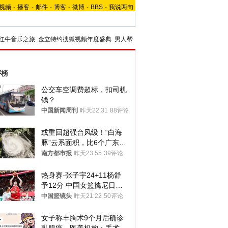
视频
-
播客
-
邮件
-
博客
-
微博
-
BBS
-
我说两句
红牛音乐之旅
金立特约搜狐视频年度盛典
男人帮
评榜
公交车空调费超标，扣司机
钱？
中国新闻周刊
昨天22:31
88评论
或重回超强台风级！“白海
豚”云系面积，比6个广东还
大！深圳官方：注意这件事
南方都市报
昨天23:55
39评论
热身赛-张子宇24+11杨舒
予12分 中国女篮擒尼日利
亚
中国篮镜头
昨天21:22
50评论
女子称丰胸术9个月后确诊