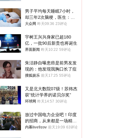
男子平均每天睡眠7小时，
却三年2次脑梗，医生：这
样睡觉更伤身
大众网
昨天09:36
23评论
宇树王兴兴身家已超180
亿，一批90后新贵也将诞生
界面新闻
昨天10:22
59评论
朱洁静自曝患癌是前男友发
现的：他发现我胸口长了痘
搜狐娱乐
前天17:25
55评论
又是北大数院07级！苏炜杰
获“统计学界的诺贝尔奖”
环球网
昨天14:57
30评论
放过中国电力企业吧！印度
的招商，从来都是一场精准
收割
内幕live9zov
前天19:09
63评论