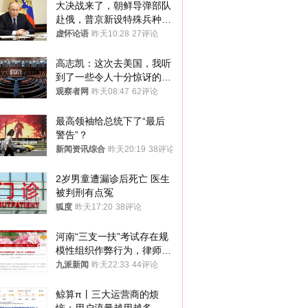
大决战来了，朝鲜导弹部队
赴俄，普京新设特殊兵种，
76岁老将扛旗
虚怀论语
昨天10:28
27评论
高志凯：这次去美国，我听
到了一些令人十分惊讶的消
息
观察者网
昨天08:47
62评论
最高领袖给总统下了“最后
警告”？
新闻资讯综合
昨天20:19
38评论
2岁男童遭漏诊后死亡 医生
被判刑有点冤
狐度
昨天17:20
38评论
河南“三支一扶”考试存在规
模性组织作弊行为，律师：
涉嫌非法获取国家秘密罪等
九派新闻
昨天22:33
44评论
罪名
鲸算π丨三大运营商的烦