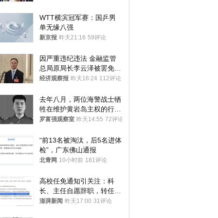
WTT横滨冠军赛：国乒男
单无缘八强
新京报
昨天21:16
59评论
因严重违纪违法 金融监管
总局原局长李云泽被罢免全
国人大代表
经济观察报
昨天16:24
112评论
去年八月，两位海警战士牺
牲在维护黄岩岛主权的行动
中
罗富强观察室
昨天14:55
72评论
“前13名被淘汰，后5名进体
检”，广东佛山通报
北青网
10小时前
181评论
高校任免通知引关注：科
长、主任自愿辞职，转任思
政辅导员
澎湃新闻
昨天17:00
31评论