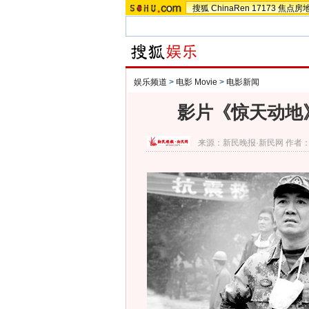
搜狐
ChinaRen
17173
焦点房
娱乐频道
>
电影 Movie
>
电影新闻
影片《惊天动地
来源：
新民晚报·新民网
作者