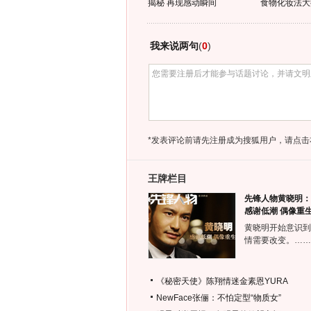
揭秘 再现感动瞬间
食物化妆法大
我来说两句
(
0
)
*发表评论前请先注册成为搜狐用户，请点击
王牌栏目
先锋人物黄晓明：
感谢低潮 偶像重
黄晓明开始意识到
情需要改变。……
《秘密天使》陈翔情迷金素恩YURA
NewFace张俪：不怕定型“物质女”