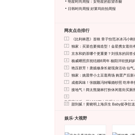
明星时尚周报：女明星的欲望衣橱
日韩时尚周报
好莱坞街拍周报
网友点击排行
1
《比利林恩》首映 章子怡范冰冰冯小刚
2
独家：买菜也要拗造型！金星携女逛街
3
京东和奶茶哪个更重要？刘强东的回答
4
杨威晒照庆祝结婚8周年 杨阳洋轻抚妈
5
艳压群芳！唐嫣修身长裙现身活动 仙气
6
独家：姚晨带小土豆逛商场 购置产后新
7
成都风味！张靓颖冯轲曝婚纱照 吃串串
8
接地气！阔太熊黛林打扮休闲逛街买厕
9
马蓉离婚后，砸1000万人民币给媒体要求
10
甜到腻！黄晓明上海庆生 Baby挺孕肚
娱乐·大视野