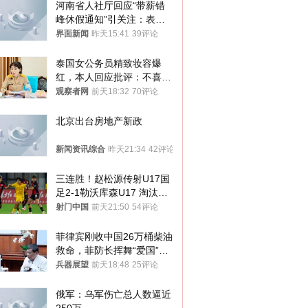
河南省人社厅回应“带薪错
峰休假通知”引关注：表述
不够准确，待修改后印发
界面新闻
昨天15:41
39评论
泰国女公务员精致妆容爆
红，本人回应批评：不喜欢
就别看
观察者网
前天18:32
70评论
北京出台房地产新政
新闻资讯综合
昨天21:34
42评论
三连胜！赵松源传射U17国
足2-1勒沃库森U17 淘汰赛
将战河床
射门中国
前天21:50
54评论
菲律宾刚收中国26万桶柴油
救命，菲防长挥舞“爱国”大
棒，谁亲华谁下台？
兵器展望
前天18:48
25评论
俄军：乌军伤亡总人数逼近