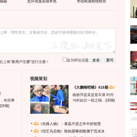
揭秘
恶环境显英雄本色
李幼斌遇热情粉丝
设为辩论话题
右上角
“新用户注册”
进行注册！
视频策划
《大鹏嘚吧嘚》416期
生
杨丽萍提菜篮逛车展 时尚
，有些事
与村姑仅一线之隔…
[详细]
[详细]
《先锋人物》：黄磊不惑之年中的智慧
《综艺马后炮》陈柏霖曝初吻属于范冰冰