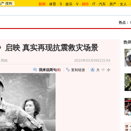
地产
搜狗
新闻
-
体育
-
S
-
娱乐
-
V
-
财经
-
IT
-
汽车
-
房产
-
女人
-
热点：
热
》启映 真实再现抗震救灾场景
：周铭
2010年03月09日15:54
我来说两句
(
0
)
复制链接
大
中
小