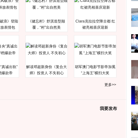
破浪》登陆
《健忘村》舒淇造型颠
Clara克拉拉空降古都 红
释放表情包
覆，“村”出自然美
裙亮相喜庆迎新
“真诚出轨”
解读邓超新身份《复合大
胡军澳门电影节影帝加冕
档爆款帝
师》投资人 不失初心
“上海王”横扫大奖
更多>>
我要发布