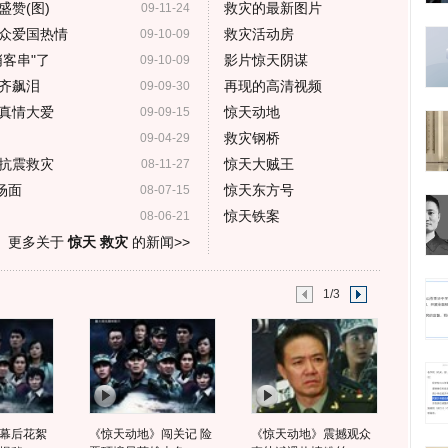
赞(图)
救灾的最新图片
09-11-24
众爱国热情
救灾活动房
09-10-09
客串"了
影片惊天阴谋
09-10-09
齐飙泪
再现的高清视频
09-09-30
真情大爱
惊天动地
09-09-15
救灾钢桥
09-04-29
抗震救灾
惊天大贼王
08-11-27
场面
惊天东方号
08-07-15
惊天铁案
08-06-21
更多关于
惊天 救灾
的新闻>>
1/3
幕后花絮
《惊天动地》闯关记 险
《惊天动地》震撼观众