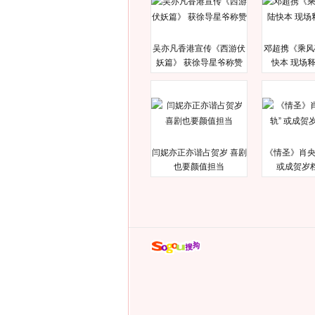
吴亦凡香港宣传《西游伏
邓超携《乘风
妖篇》 获徐导星爷称赞
快本 现场
闫妮亦正亦谐占贺岁 喜剧
《情圣》肖央
也要颜值担当
或成贺岁