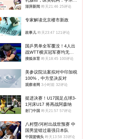
乳腺癌，医美机构：手术不
可能引发癌症，建议走司法
澎湃新闻
昨天21:46
25评论
途径
专家解读北京楼市新政
政事儿
昨天23:47
121评论
国乒男单全军覆没！4人出
战WTT横滨冠军赛均无缘
八强
搜狐体育
昨天18:45
100评论
美参议院法案拟对中印加税
100%，中方坚决反对
观察者网
3小时前
32评论
挺进决赛！U17国足点球3-
1河床U17 将再战阿森纳
射门中国
昨天21:57
57评论
八村塁/河村出战世预赛 中
国男篮错过最强日本队
中国篮镜头
昨天13:58
33评论