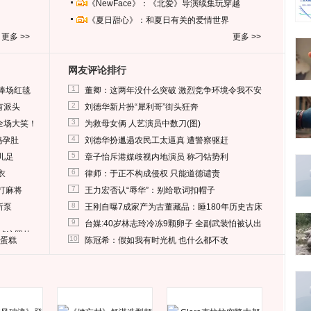
《NewFace》：《北爱》导演续集玩穿越
《夏日甜心》：和夏日有关的爱情世界
更多 >>
更多 >>
网友评论排行
1
捧场红毯
董卿：这两年没什么突破 激烈竞争环境令我不安
2
有派头
刘德华新片扮“犀利哥”街头狂奔
3
全场大笑！
为救母女俩 人艺演员中数刀(图)
4
妈孕肚
刘德华扮邋遢农民工太逼真 遭警察驱赶
5
儿足
章子怡斥港媒歧视内地演员 称刁钻势利
6
衣
律师：于正不构成侵权 只能道德谴责
7
打麻将
王力宏否认“辱华”：别给歌词扣帽子
8
所泵
王刚自曝7成家产为古董藏品：睡180年历史古床
9
台媒:40岁林志玲冷冻9颗卵子 全副武装怕被认出
删掉这照片
10
送蛋糕
陈冠希：假如我有时光机 也什么都不改