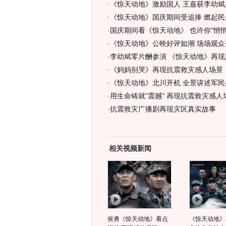
·
《惊天动地》激励国人 王嘉获李幼斌盛
·
《惊天动地》国庆期间受追捧 燃起民
·
国庆期间看《惊天动地》 也许你"悄悄
·
《惊天动地》公映好评如潮 场场观众
·
李幼斌零片酬参演 《惊天动地》再现
·
《妈妈别哭》再现抗震救灾感人场景
·
《惊天动地》北川开机 全景讲述军民
·
用生命铸就"震撼" 再现抗震救灾感人
·
抗震救灾广播剧再现灾区真实故事
相关视频新闻
侯勇《惊天动地》看点
《惊天动地》