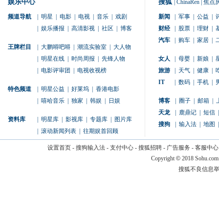
娱乐中心
搜狐
|
ChinaRen
|
焦点
频道导航
|
明星
|
电影
|
电视
|
音乐
|
戏剧
新闻
|
军事
|
公益
|
|
娱乐播报
|
高清影视
|
社区
|
博客
财经
|
股票
|
理财
|
汽车
|
购车
|
家居
|
王牌栏目
|
大鹏嘚吧嘚
|
潮流实验室
|
大人物
|
明星在线
|
时尚周报
|
先锋人物
女人
|
母婴
|
新娘
|
|
电影评审团
|
电视收视榜
旅游
|
天气
|
健康
|
IT
|
数码
|
手机
|
特色频道
|
明星公益
|
好莱坞
|
香港电影
|
嘻哈音乐
|
独家
|
韩娱
|
日娱
博客
|
圈子
|
邮箱
|
天龙
|
鹿鼎记
|
短信
|
资料库
|
明星库
|
影视库
|
专题库
|
图片库
搜狗
|
输入法
|
地图
|
|
滚动新闻列表
|
往期娱首回顾
设置首页
-
搜狗输入法
-
支付中心
-
搜狐招聘
-
广告服务
-
客服中心
Copyright
©
2018 Sohu.com
搜狐不良信息