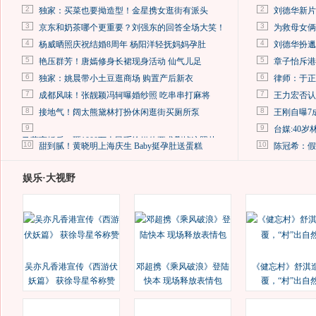
2
2
独家：买菜也要拗造型！金星携女逛街有派头
刘德华新片
3
3
京东和奶茶哪个更重要？刘强东的回答全场大笑！
为救母女俩
4
4
杨威晒照庆祝结婚8周年 杨阳洋轻抚妈妈孕肚
刘德华扮邋
5
5
艳压群芳！唐嫣修身长裙现身活动 仙气儿足
章子怡斥港
6
6
独家：姚晨带小土豆逛商场 购置产后新衣
律师：于正
7
7
成都风味！张靓颖冯轲曝婚纱照 吃串串打麻将
王力宏否认
8
8
接地气！阔太熊黛林打扮休闲逛街买厕所泵
王刚自曝7
9
9
台媒:40
马蓉离婚后，砸1000万人民币给媒体要求删掉这照片
10
10
甜到腻！黄晓明上海庆生 Baby挺孕肚送蛋糕
陈冠希：假
娱乐·大视野
吴亦凡香港宣传《西游伏
邓超携《乘风破浪》登陆
《健忘村》舒淇
妖篇》 获徐导星爷称赞
快本 现场释放表情包
覆，“村”出自