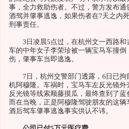
事，全力救助伤者。不过，警方发布通
酒驾并肇事逃逸，如果伤者在7天之内
刑事责任。
3日凌晨5点过，在杭州文一西路和
车的中年女子李荣珍被一辆宝马车撞倒
伤，肇事车当即逃逸。
7日，杭州交警部门透露，6日已拘
机阿穆隆。车祸时，宝马车左反光镜外
反光镜等线索顺藤摸瓜，最终查到了蓝
而在当晚，正是阿穆隆驾驶朋友的这辆
酒后驾车肇事逃逸事实供认不讳。
公司已付5万元医疗费