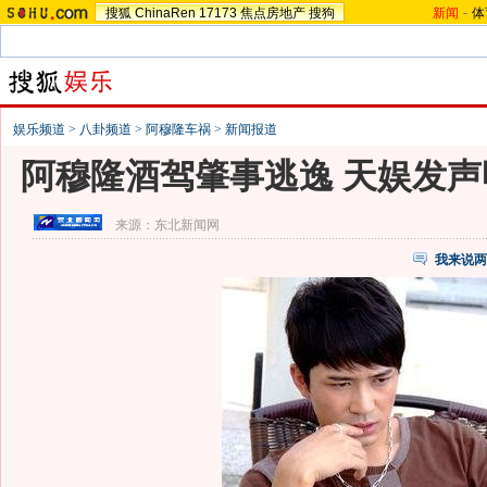
搜狐
ChinaRen
17173
焦点房地产
搜狗
新闻
-
体
娱乐频道
>
八卦频道
>
阿穆隆车祸
>
新闻报道
阿穆隆酒驾肇事逃逸 天娱发声
来源：
东北新闻网
我来说两