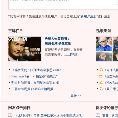
*发表评论前请先注册成为搜狐用户，请点击右上角
“新用户注册”
进行注册！
王牌栏目
视频策划
先锋人物黄晓明：
感谢低潮 偶像重生
黄晓明开始意识到，有些事
情需要改变。……
[详细]
《秘密天使》陈翔情迷金素恩YURA
《先锋人
NewFace张俪：不怕定型“物质女”
《综艺马
明星时尚周报：女明星的欲望衣橱
《NewF
日韩时尚周报
好莱坞街拍周报
《夏日甜
更多 >>
网友点击排行
网友评论排行
1
1
《比利林恩》首映 章子怡范冰冰冯小刚捧场红毯
董卿：这两