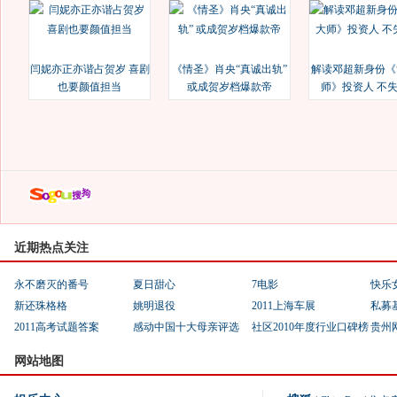
闫妮亦正亦谐占贺岁 喜剧
《情圣》肖央“真诚出轨”
解读邓超新身份《
也要颜值担当
或成贺岁档爆款帝
师》投资人 不
近期热点关注
永不磨灭的番号
夏日甜心
7电影
快乐
新还珠格格
姚明退役
2011上海车展
私募
2011高考试题答案
感动中国十大母亲评选
社区2010年度行业口碑榜
贵州
网站地图