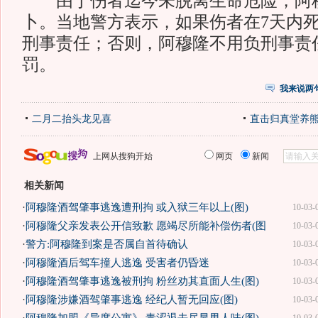
由于伤者迄今未脱离生命危险，阿
卜。当地警方表示，如果伤者在7天内
刑事责任；否则，阿穆隆不用负刑事责
罚。
我来说两
二月二抬头龙见喜
直击归真堂养
上网从搜狗开始
网页
新闻
相关新闻
·
阿穆隆酒驾肇事逃逸遭刑拘 或入狱三年以上(图)
10-03-
·
阿穆隆父亲发表公开信致歉 愿竭尽所能补偿伤者(图
10-03-
·
警方:阿穆隆到案是否属自首待确认
10-03-
·
阿穆隆酒后驾车撞人逃逸 受害者仍昏迷
10-03-
·
阿穆隆酒驾肇事逃逸被刑拘 粉丝劝其直面人生(图)
10-03-
·
阿穆隆涉嫌酒驾肇事逃逸 经纪人暂无回应(图)
10-03-