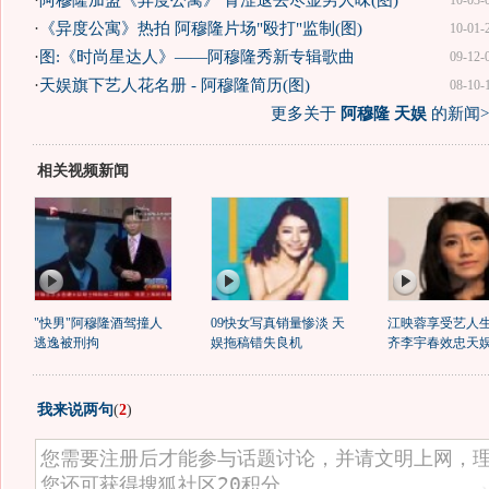
·
阿穆隆加盟《异度公寓》 青涩退去尽显男人味(图)
10-03-
·
《异度公寓》热拍 阿穆隆片场"殴打"监制(图)
10-01-
·
图:《时尚星达人》——阿穆隆秀新专辑歌曲
09-12-
·
天娱旗下艺人花名册 - 阿穆隆简历(图)
08-10-
更多关于
阿穆隆 天娱
的新闻>
相关视频新闻
"快男"阿穆隆酒驾撞人
09快女写真销量惨淡 天
江映蓉享受艺人生
逃逸被刑拘
娱拖稿错失良机
齐李宇春效忠天
我来说两句
(
2
)