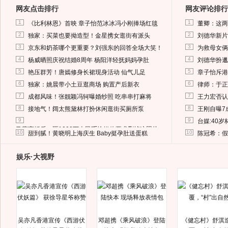
网友点击排行
网友评论排行
1
1
《比利林恩》首映 章子怡范冰冰冯小刚捧场红毯
董卿：这两
2
2
独家：买菜也要拗造型！金星携女逛街有派头
刘德华新片
3
3
京东和奶茶哪个更重要？刘强东的回答全场大笑！
为救母女俩
4
4
杨威晒照庆祝结婚8周年 杨阳洋轻抚妈妈孕肚
刘德华扮邋
5
5
艳压群芳！唐嫣修身长裙现身活动 仙气儿足
章子怡斥港
6
6
独家：姚晨带小土豆逛商场 购置产后新衣
律师：于正
7
7
成都风味！张靓颖冯轲曝婚纱照 吃串串打麻将
王力宏否认
8
8
接地气！阔太熊黛林打扮休闲逛街买厕所泵
王刚自曝7
9
9
台媒:40
马蓉离婚后，砸1000万人民币给媒体要求删掉这照片
10
10
甜到腻！黄晓明上海庆生 Baby挺孕肚送蛋糕
陈冠希：假
娱乐·大视野
吴亦凡香港宣传《西游伏
邓超携《乘风破浪》登陆
《健忘村》舒淇