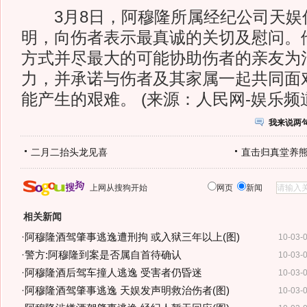
3月8日，阿穆隆所属经纪公司天娱
明，向伤者表示最真诚的关切及慰问。
方式并尽最大的可能协助伤者的亲友为
力，并承诺与伤者及其家属一起共同面
能产生的艰难。 (来源：人民网-娱乐频
我来说两
二月二抬头龙见喜
直击归真堂养
上网从搜狗开始
网页
新闻
相关新闻
·
阿穆隆酒驾肇事逃逸遭刑拘 或入狱三年以上(图)
10-03-
·
警方:阿穆隆到案是否属自首待确认
10-03-
·
阿穆隆酒后驾车撞人逃逸 受害者仍昏迷
10-03-
·
阿穆隆酒驾肇事逃逸 天娱发声明救治伤者(图)
10-03-