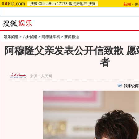
搜狐
ChinaRen
17173
焦点房地产
搜狗
新闻
-
体
娱乐频道
>
八卦频道
>
阿穆隆车祸
>
新闻报道
阿穆隆父亲发表公开信致歉 愿
者
来源：
人民网
我来说两