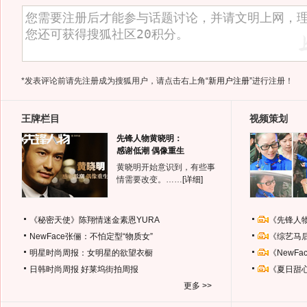
*发表评论前请先注册成为搜狐用户，请点击右上角
“新用户注册”
进行注册！
王牌栏目
视频策划
先锋人物黄晓明：
感谢低潮 偶像重生
黄晓明开始意识到，有些事
情需要改变。……
[详细]
《秘密天使》陈翔情迷金素恩YURA
《先锋人
NewFace张俪：不怕定型“物质女”
《综艺马
明星时尚周报：女明星的欲望衣橱
《NewF
日韩时尚周报
好莱坞街拍周报
《夏日甜
更多 >>