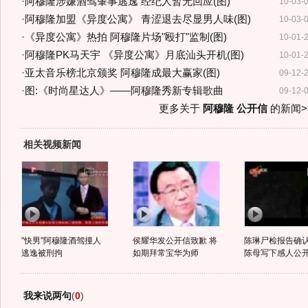
·
阿穆隆涉嫌酒驾肇事逃逸 经纪人暂无回应(图)
10-03-
·
阿穆隆加盟《异度公寓》 青涩退去尽显男人味(图)
10-03-
·
《异度公寓》热拍 阿穆隆片场"殴打"监制(图)
10-01-
·
阿穆隆PK马天宇 《异度公寓》月底汕头开机(图)
10-01-
·
亚太音乐榜北京颁奖 阿穆隆成最大赢家(图)
09-12-
·
图:《时尚星达人》——阿穆隆秀新专辑歌曲
09-12-
更多关于
阿穆隆 公开信
的新闻>
相关视频新闻
"快男"阿穆隆酒驾撞人
侯耀华发公开信致歉 将
陈琳尸检报告确
逃逸被刑拘
如期拜常宝华为师
陈母写下感人公
我来说两句
(
0
)