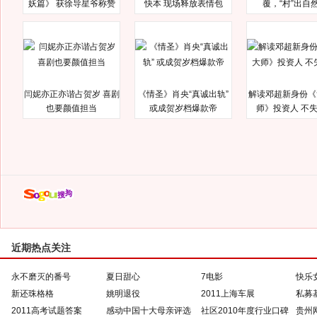
妖篇》 获徐导星爷称赞
快本 现场释放表情包
覆，“村”出自
闫妮亦正亦谐占贺岁 喜剧
《情圣》肖央“真诚出轨”
解读邓超新身份《
也要颜值担当
或成贺岁档爆款帝
师》投资人 不
近期热点关注
永不磨灭的番号
夏日甜心
7电影
快乐
新还珠格格
姚明退役
2011上海车展
私募
2011高考试题答案
感动中国十大母亲评选
社区2010年度行业口碑
贵州