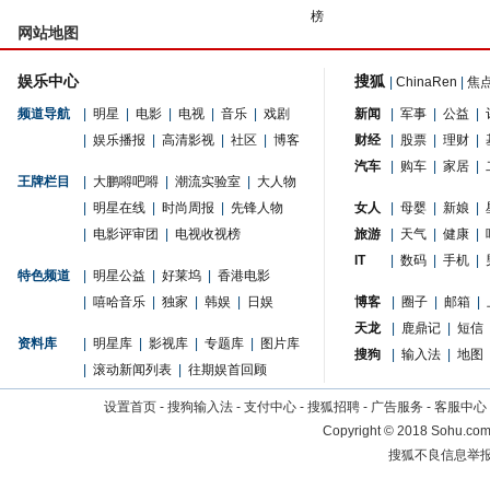
榜
网站地图
娱乐中心
搜狐
|
ChinaRen
|
焦
频道导航
|
明星
|
电影
|
电视
|
音乐
|
戏剧
新闻
|
军事
|
公益
|
|
娱乐播报
|
高清影视
|
社区
|
博客
财经
|
股票
|
理财
|
汽车
|
购车
|
家居
|
王牌栏目
|
大鹏嘚吧嘚
|
潮流实验室
|
大人物
|
明星在线
|
时尚周报
|
先锋人物
女人
|
母婴
|
新娘
|
|
电影评审团
|
电视收视榜
旅游
|
天气
|
健康
|
IT
|
数码
|
手机
|
特色频道
|
明星公益
|
好莱坞
|
香港电影
|
嘻哈音乐
|
独家
|
韩娱
|
日娱
博客
|
圈子
|
邮箱
|
天龙
|
鹿鼎记
|
短信
资料库
|
明星库
|
影视库
|
专题库
|
图片库
搜狗
|
输入法
|
地图
|
滚动新闻列表
|
往期娱首回顾
设置首页
-
搜狗输入法
-
支付中心
-
搜狐招聘
-
广告服务
-
客服中心
Copyright
©
2018 Sohu.com 
搜狐不良信息举