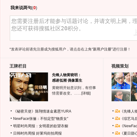
我来说两句
(
0
)
*发表评论前请先注册成为搜狐用户，请点击右上角
“新用户注册”
进行注册！
王牌栏目
视频策划
先锋人物黄晓明：
感谢低潮 偶像重生
黄晓明开始意识到，有些事
情需要改变。……
[详细]
《秘密天使》陈翔情迷金素恩YURA
《先锋人
NewFace张俪：不怕定型“物质女”
《综艺马
明星时尚周报：女明星的欲望衣橱
《NewF
日韩时尚周报
好莱坞街拍周报
《夏日甜