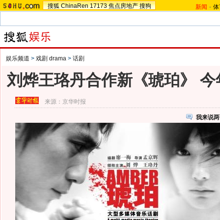
搜狐
ChinaRen
17173
焦点房地产
搜狗
新闻
-
体
娱乐频道
>
戏剧 drama
>
话剧
刘烨王珞丹合作新《琥珀》 今
来源：
京华时报
我来说两