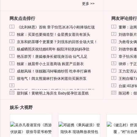
更多 >>
网友点击排行
网友评论排行
1
1
《比利林恩》首映 章子怡范冰冰冯小刚捧场红毯
董卿：这两
2
2
独家：买菜也要拗造型！金星携女逛街有派头
刘德华新片
3
3
京东和奶茶哪个更重要？刘强东的回答全场大笑！
为救母女俩
4
4
杨威晒照庆祝结婚8周年 杨阳洋轻抚妈妈孕肚
刘德华扮邋
5
5
艳压群芳！唐嫣修身长裙现身活动 仙气儿足
章子怡斥港
6
6
独家：姚晨带小土豆逛商场 购置产后新衣
律师：于正
7
7
成都风味！张靓颖冯轲曝婚纱照 吃串串打麻将
王力宏否认
8
8
接地气！阔太熊黛林打扮休闲逛街买厕所泵
王刚自曝7
9
9
台媒:40
马蓉离婚后，砸1000万人民币给媒体要求删掉这照片
10
10
甜到腻！黄晓明上海庆生 Baby挺孕肚送蛋糕
陈冠希：假
娱乐·大视野