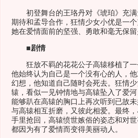
初登舞台的王珞丹对《琥珀》充满无
期待和孟导合作，狂情少女小优是一个
她在爱情面前的坚强、勇敢和毫无保留
■剧情
狂放不羁的花花公子高辕移植了一
他始终认为自己是一个没有心的人，他
幻想，他知道自己随时会死去。狂情少
辕，看似一见钟情地与高辕坠入了爱河
能够趴在高辕的胸口上再次听到已故未
与高辕相互折磨，又彼此相爱。最终，
手里抢回，高辕愤世嫉俗的姿态和对世
都因为有了爱情而变得美丽动人。