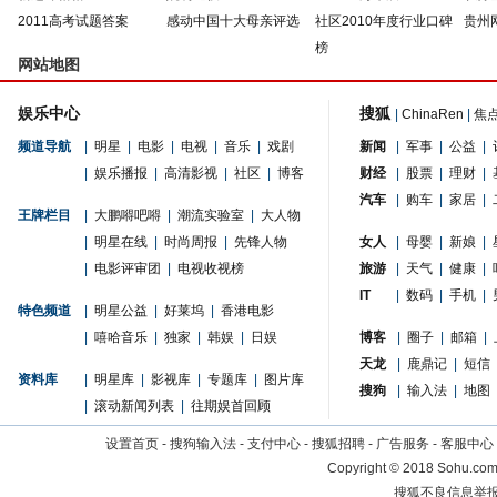
2011高考试题答案
感动中国十大母亲评选
社区2010年度行业口碑
贵州
榜
网站地图
娱乐中心
搜狐
|
ChinaRen
|
焦
频道导航
|
明星
|
电影
|
电视
|
音乐
|
戏剧
新闻
|
军事
|
公益
|
|
娱乐播报
|
高清影视
|
社区
|
博客
财经
|
股票
|
理财
|
汽车
|
购车
|
家居
|
王牌栏目
|
大鹏嘚吧嘚
|
潮流实验室
|
大人物
|
明星在线
|
时尚周报
|
先锋人物
女人
|
母婴
|
新娘
|
|
电影评审团
|
电视收视榜
旅游
|
天气
|
健康
|
IT
|
数码
|
手机
|
特色频道
|
明星公益
|
好莱坞
|
香港电影
|
嘻哈音乐
|
独家
|
韩娱
|
日娱
博客
|
圈子
|
邮箱
|
天龙
|
鹿鼎记
|
短信
资料库
|
明星库
|
影视库
|
专题库
|
图片库
搜狗
|
输入法
|
地图
|
滚动新闻列表
|
往期娱首回顾
设置首页
-
搜狗输入法
-
支付中心
-
搜狐招聘
-
广告服务
-
客服中心
Copyright
©
2018 Sohu.com 
搜狐不良信息举