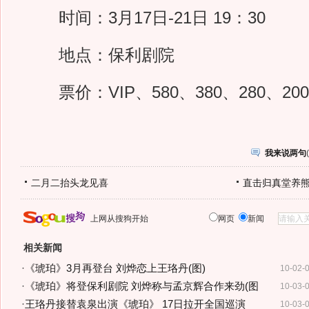
时间：3月17日-21日 19：30
地点：保利剧院
票价：VIP、580、380、280、200
我来说两句
(
二月二抬头龙见喜
直击归真堂养
上网从搜狗开始
网页
新闻
相关新闻
·
《琥珀》3月再登台 刘烨恋上王珞丹(图)
10-02-
·
《琥珀》将登保利剧院 刘烨称与孟京辉合作来劲(图
10-03-
·
王珞丹接替袁泉出演《琥珀》 17日拉开全国巡演
10-03-