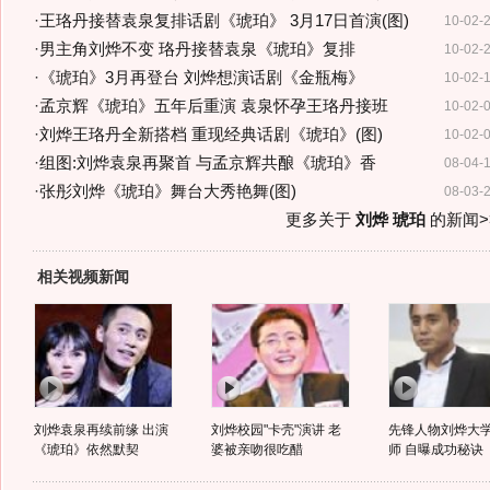
·
王珞丹接替袁泉复排话剧《琥珀》 3月17日首演(图)
10-02-
·
男主角刘烨不变 珞丹接替袁泉《琥珀》复排
10-02-
·
《琥珀》3月再登台 刘烨想演话剧《金瓶梅》
10-02-
·
孟京辉《琥珀》五年后重演 袁泉怀孕王珞丹接班
10-02-
·
刘烨王珞丹全新搭档 重现经典话剧《琥珀》(图)
10-02-
·
组图:刘烨袁泉再聚首 与孟京辉共酿《琥珀》香
08-04-
·
张彤刘烨《琥珀》舞台大秀艳舞(图)
08-03-
更多关于
刘烨 琥珀
的新闻>
相关视频新闻
刘烨袁泉再续前缘 出演
刘烨校园"卡壳"演讲 老
先锋人物刘烨大
《琥珀》依然默契
婆被亲吻很吃醋
师 自曝成功秘诀