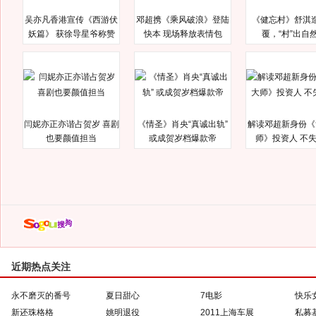
吴亦凡香港宣传《西游伏
邓超携《乘风破浪》登陆
《健忘村》舒淇
妖篇》 获徐导星爷称赞
快本 现场释放表情包
覆，“村”出自
闫妮亦正亦谐占贺岁 喜剧
《情圣》肖央“真诚出轨”
解读邓超新身份《
也要颜值担当
或成贺岁档爆款帝
师》投资人 不
近期热点关注
永不磨灭的番号
夏日甜心
7电影
快乐
新还珠格格
姚明退役
2011上海车展
私募