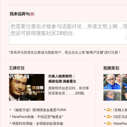
我来说两句
(
0
)
*发表评论前请先注册成为搜狐用户，请点击右上角
“新用户注册”
进行注册！
王牌栏目
视频策划
先锋人物黄晓明：
感谢低潮 偶像重生
黄晓明开始意识到，有些事
情需要改变。……
[详细]
《秘密天使》陈翔情迷金素恩YURA
《先锋人
NewFace张俪：不怕定型“物质女”
《综艺马
明星时尚周报：女明星的欲望衣橱
《NewF