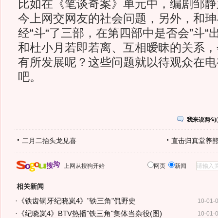
比如在《笔谈奇案》单元中，编剧邹静
今上网交网友的社会问题，另外，和珅
经“斗“了三部，在第四部中是否会”斗
和杜小月若即若离、互相暧昧的关系，
有所发展呢？这些问题就以待观众在电
吧。
我来说两句
(
二月二抬头龙见喜
直击归真堂养
上网从搜狗开始
网页
新闻
相关新闻
·
《铁齿铜牙纪晓岚4》"铁三角"侃野史
10-01-
·
《纪晓岚4》BTV热播"铁三角"集体当杂役(图)
10-01-