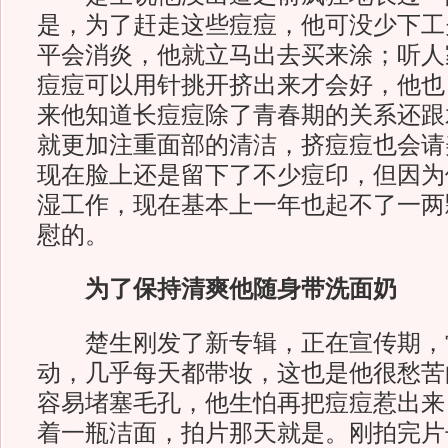
是，为了赶走这些痘痘，他可没少下工
平会消炎，他就立马出去买来涂；听人
痘痘可以用针挑开挤出来才会好，他也自
来他知道长痘痘除了青春期的关系还跟
就更加注重面部的清洁，挤痘痘也会请
现在脸上还是留下了不少痘印，但因为
湿工作，现在基本上一年也起不了一两
慰的。
为了保持清爽他随身带洗面奶
楚生刚发了新专辑，正在宣传期，
动，几乎每天都带妆，这也是他很愁苦
容易堵塞毛孔，他生怕再把痘痘惹出来
着一瓶洁面，拍片那天就是。刚拍完片