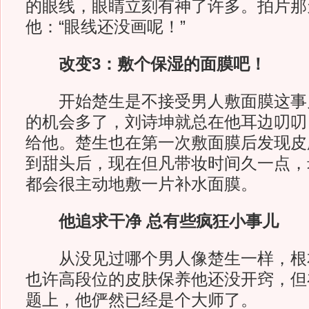
的眼线，眼睛立刻有神了许多。拍片那
他：“眼线还没画呢！”
改变3：敷个保湿的面膜吧！
开始楚生是不接受男人敷面膜这事
的机会多了，刘诗坤就总在他耳边叨叨
给他。楚生也在第一次敷面膜后发现皮
到甜头后，现在但凡带妆时间久一点，
都会很主动地敷一片补水面膜。
他追求干净 总有些疯狂小事儿
从没见过哪个男人像楚生一样，根
也许高段位的皮肤保养他还没开窍，但
题上，他俨然已经是个大师了。