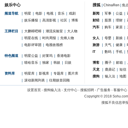
娱乐中心
搜狐
|
ChinaRen
|
焦
频道导航
|
明星
|
电影
|
电视
|
音乐
|
戏剧
新闻
|
军事
|
公益
|
|
娱乐播报
|
高清影视
|
社区
|
博客
财经
|
股票
|
理财
|
汽车
|
购车
|
家居
|
王牌栏目
|
大鹏嘚吧嘚
|
潮流实验室
|
大人物
|
明星在线
|
时尚周报
|
先锋人物
女人
|
母婴
|
新娘
|
|
电影评审团
|
电视收视榜
旅游
|
天气
|
健康
|
IT
|
数码
|
手机
|
特色频道
|
明星公益
|
好莱坞
|
香港电影
|
嘻哈音乐
|
独家
|
韩娱
|
日娱
博客
|
圈子
|
邮箱
|
天龙
|
鹿鼎记
|
短信
资料库
|
明星库
|
影视库
|
专题库
|
图片库
搜狗
|
输入法
|
地图
|
滚动新闻列表
|
往期娱首回顾
设置首页
-
搜狗输入法
-
支付中心
-
搜狐招聘
-
广告服务
-
客服中心
Copyright
©
2018 Sohu.com 
搜狐不良信息举