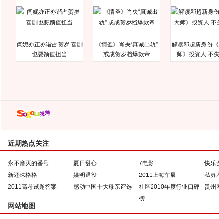
闫妮亦正亦谐占贺岁 喜剧
《情圣》肖央“真诚出轨”
解读邓超新身份《
也要颜值担当
或成贺岁档爆款帝
师》投资人 不
近期热点关注
永不磨灭的番号
夏日甜心
7电影
快乐
新还珠格格
姚明退役
2011上海车展
私募
2011高考试题答案
感动中国十大母亲评选
社区2010年度行业口碑
贵州
榜
网站地图