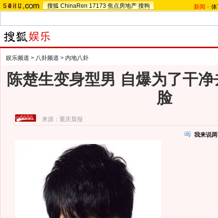
搜狐
ChinaRen
17173
焦点房地产
搜狗
新闻
-
体
娱乐频道
>
八卦频道
>
内地八卦
陈楚生变身型男 自爆为了干净
脸
来源：
重庆晨报
我来说两