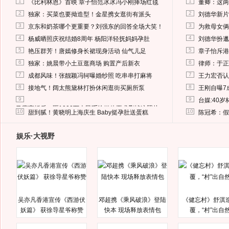
1
1
《比利林恩》首映 章子怡范冰冰冯小刚捧场红毯
董卿：这两
2
2
独家：买菜也要拗造型！金星携女逛街有派头
刘德华新片
3
3
京东和奶茶哪个更重要？刘强东的回答全场大笑！
为救母女俩
4
4
杨威晒照庆祝结婚8周年 杨阳洋轻抚妈妈孕肚
刘德华扮邋
5
5
艳压群芳！唐嫣修身长裙现身活动 仙气儿足
章子怡斥港
6
6
独家：姚晨带小土豆逛商场 购置产后新衣
律师：于正
7
7
成都风味！张靓颖冯轲曝婚纱照 吃串串打麻将
王力宏否认
8
8
接地气！阔太熊黛林打扮休闲逛街买厕所泵
王刚自曝7
9
9
台媒:40
马蓉离婚后，砸1000万人民币给媒体要求删掉这照片
10
10
甜到腻！黄晓明上海庆生 Baby挺孕肚送蛋糕
陈冠希：假
娱乐·大视野
吴亦凡香港宣传《西游伏
邓超携《乘风破浪》登陆
《健忘村》舒淇
妖篇》 获徐导星爷称赞
快本 现场释放表情包
覆，“村”出自