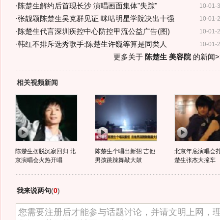
·
陈楚生解约后首现长沙 演唱画面集体"失踪"
10-01-
·
张靓颖陈楚生吴克群见证 咪咕明星学院决出十强
10-01-
·
陈楚生代言深圳疾控中心防控甲流公益广告(图)
10-01-
·
韩红不排斥选秀歌手:陈楚生许巍等算是同类人
10-01-
更多关于
陈楚生 美容院
的新闻>
相关视频新闻
陈楚生摆脱沉寂回归 北
陈楚生个唱出新招 吉他
北京年底演唱会扎
京演唱会火热开唱
男孩跳辣舞敲大鼓
楚生张杰大撞车
我来说两句
(
0
)