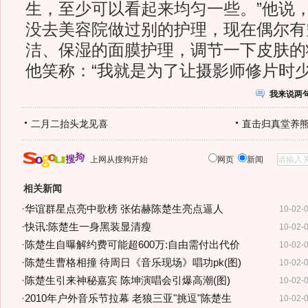
生，至少可以看起来均匀一些。”他说
没去美容院做过别的护理，现在偶尔有
洁、保湿的面膜护理，调节一下皮肤的
他笑称：“我就是为了让摄影师修片时少
我来说两
二月二抬头龙见喜
直击归真堂养
上网从搜狗开始
网页
新闻
相关新闻
·
华谊群星点亮中歌榜 张佑赫陈楚生亮点逼人
10-02-
·
快讯:陈楚生一身黑装显清瘦
10-02-
·
陈楚生自曝解约费可能超600万:自由需付出代价
10-02-
·
陈楚生曹格相撞 待周日《音乐现场》唱功pk(图)
10-02-
·
陈楚生引来神秘嘉宾 陈坤演唱会引爆高潮(图)
10-02-
·
2010年户外音乐节拉幕 老狼三亚"挑逗"陈楚生
10-02-