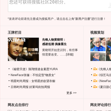
*发表评论前请先注册成为搜狐用户，请点击右上角
“新用户注册”
进行注册！
王牌栏目
视频策划
先锋人物黄晓明：
感谢低潮 偶像重生
黄晓明开始意识到，有些事
情需要改变。……
[详细]
《秘密天使》陈翔情迷金素恩YURA
《先锋人
NewFace张俪：不怕定型“物质女”
《综艺马
明星时尚周报：女明星的欲望衣橱
《NewF
日韩时尚周报
好莱坞街拍周报
《夏日甜
更多 >>
网友点击排行
网友评论排行