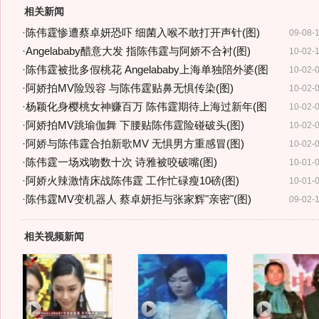
相关新闻
·
陈伟霆惨遭蔡卓妍恐吓 细菌入喉不敢打开声针(图)
09-08-
·
Angelababy醋意大发 指陈伟霆与阿娇不合衬(图)
10-02-
·
陈伟霆被批多假桃花 Angelababy上海单独陪外婆(图
10-02-
·
阿娇拍MV险毁容 与陈伟霆贴鼻无惧传染(图)
10-02-
·
杨颖化身樱桃女神赚百万 陈伟霆期待上海过新年(图
10-02-
·
阿娇拍MV跳瑜伽舞 下腰贴陈伟霆险碰破头(图)
10-02-
·
阿娇与陈伟霆合拍新歌MV 无惧男方重感冒(图)
10-02-
·
陈伟霆一场戏吻数十次 诗雅被咬破嘴(图)
10-01-
·
阿娇火辣激情床战陈伟霆 工作忙碌瘦10磅(图)
10-01-
·
陈伟霆MV变机器人 蔡卓妍拒与张家辉"亲密"(图)
09-02-
相关视频新闻