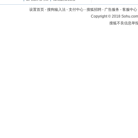
设置首页
-
搜狗输入法
-
支付中心
-
搜狐招聘
-
广告服务
-
客服中心
Copyright
©
2018 Sohu.com 
搜狐不良信息举