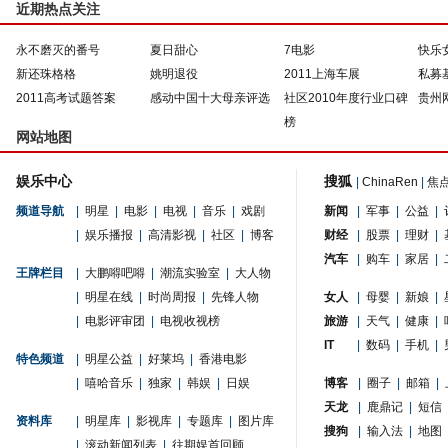
近期热点关注
永不磨灭的番号
夏日甜心
7电影
快乐
新还珠格格
姚明退役
2011上海车展
私募
2011高考试题答案
感动中国十大母亲评选
社区2010年度行业口碑
贵州
榜
网站地图
娱乐中心
搜狐
|
ChinaRen
|
焦
频道导航
|
明星
|
电影
|
电视
|
音乐
|
戏剧
新闻
|
军事
|
公益
|
|
娱乐播报
|
高清影视
|
社区
|
博客
财经
|
股票
|
理财
|
汽车
|
购车
|
家居
|
王牌栏目
|
大鹏嘚吧嘚
|
潮流实验室
|
大人物
|
明星在线
|
时尚周报
|
先锋人物
女人
|
母婴
|
新娘
|
|
电影评审团
|
电视收视榜
旅游
|
天气
|
健康
|
IT
|
数码
|
手机
|
特色频道
|
明星公益
|
好莱坞
|
香港电影
|
嘻哈音乐
|
独家
|
韩娱
|
日娱
博客
|
圈子
|
邮箱
|
天龙
|
鹿鼎记
|
短信
资料库
|
明星库
|
影视库
|
专题库
|
图片库
搜狗
|
输入法
|
地图
|
滚动新闻列表
|
往期娱首回顾