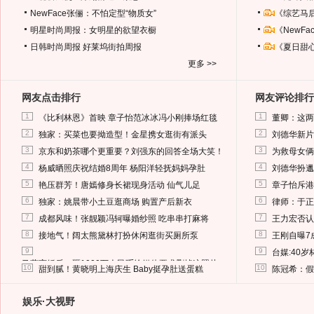
NewFace张俪：不怕定型“物质女”
《综艺马
明星时尚周报：女明星的欲望衣橱
《NewF
日韩时尚周报
好莱坞街拍周报
《夏日甜
更多 >>
网友点击排行
网友评论排行
1
1
《比利林恩》首映 章子怡范冰冰冯小刚捧场红毯
董卿：这两
2
2
独家：买菜也要拗造型！金星携女逛街有派头
刘德华新片
3
3
京东和奶茶哪个更重要？刘强东的回答全场大笑！
为救母女俩
4
4
杨威晒照庆祝结婚8周年 杨阳洋轻抚妈妈孕肚
刘德华扮邋
5
5
艳压群芳！唐嫣修身长裙现身活动 仙气儿足
章子怡斥港
6
6
独家：姚晨带小土豆逛商场 购置产后新衣
律师：于正
7
7
成都风味！张靓颖冯轲曝婚纱照 吃串串打麻将
王力宏否认
8
8
接地气！阔太熊黛林打扮休闲逛街买厕所泵
王刚自曝7
9
9
台媒:40
马蓉离婚后，砸1000万人民币给媒体要求删掉这照片
10
10
甜到腻！黄晓明上海庆生 Baby挺孕肚送蛋糕
陈冠希：假
娱乐·大视野