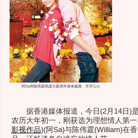
阿Sa和陈伟霆祝愿大家虎年身体健康、开开心心
据香港媒体报道，今日(2月14日)
农历大年初一，刚获选为理想情人第一
影视作品
)
(阿Sa)与陈伟霆(William