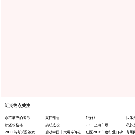
近期热点关注
永不磨灭的番号
夏日甜心
7电影
快乐
新还珠格格
姚明退役
2011上海车展
私募
2011高考试题答案
感动中国十大母亲评选
社区2010年度行业口碑
贵州