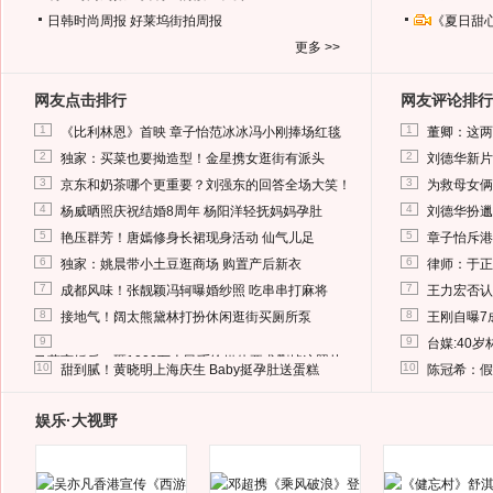
日韩时尚周报
好莱坞街拍周报
《夏日甜
更多 >>
网友点击排行
网友评论排行
1
1
《比利林恩》首映 章子怡范冰冰冯小刚捧场红毯
董卿：这两
2
2
独家：买菜也要拗造型！金星携女逛街有派头
刘德华新片
3
3
京东和奶茶哪个更重要？刘强东的回答全场大笑！
为救母女俩
4
4
杨威晒照庆祝结婚8周年 杨阳洋轻抚妈妈孕肚
刘德华扮邋
5
5
艳压群芳！唐嫣修身长裙现身活动 仙气儿足
章子怡斥港
6
6
独家：姚晨带小土豆逛商场 购置产后新衣
律师：于正
7
7
成都风味！张靓颖冯轲曝婚纱照 吃串串打麻将
王力宏否认
8
8
接地气！阔太熊黛林打扮休闲逛街买厕所泵
王刚自曝7
9
9
台媒:40
马蓉离婚后，砸1000万人民币给媒体要求删掉这照片
10
10
甜到腻！黄晓明上海庆生 Baby挺孕肚送蛋糕
陈冠希：假
娱乐·大视野