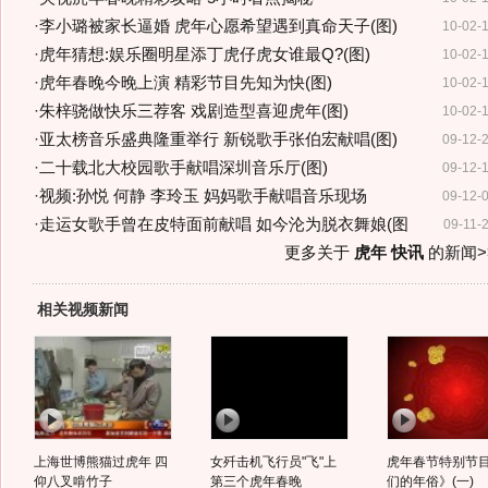
·
李小璐被家长逼婚 虎年心愿希望遇到真命天子(图)
10-02-
·
虎年猜想:娱乐圈明星添丁虎仔虎女谁最Q?(图)
10-02-
·
虎年春晚今晚上演 精彩节目先知为快(图)
10-02-
·
朱梓骁做快乐三荐客 戏剧造型喜迎虎年(图)
10-02-
·
亚太榜音乐盛典隆重举行 新锐歌手张伯宏献唱(图)
09-12-
·
二十载北大校园歌手献唱深圳音乐厅(图)
09-12-
·
视频:孙悦 何静 李玲玉 妈妈歌手献唱音乐现场
09-12-
·
走运女歌手曾在皮特面前献唱 如今沦为脱衣舞娘(图
09-11-
更多关于
虎年 快讯
的新闻>
相关视频新闻
上海世博熊猫过虎年 四
女歼击机飞行员"飞"上
虎年春节特别节
仰八叉啃竹子
第三个虎年春晚
们的年俗》(一)