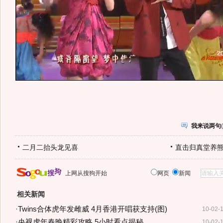
我来说两句
(
二月二抬头龙见喜
直击归真堂养
上网从搜狗开始
网页
新闻
相关新闻
·
Twins合体虎年发雌威 4月香港开唱获支持(图)
10-02-
·
央视虎年春晚精彩攻略 5小时看点揭秘
10-02-