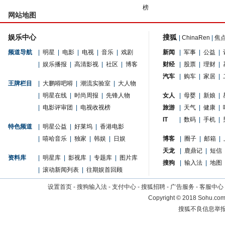
榜
网站地图
娱乐中心
搜狐
|
ChinaRen
|
焦
频道导航
|
明星
|
电影
|
电视
|
音乐
|
戏剧
新闻
|
军事
|
公益
|
|
娱乐播报
|
高清影视
|
社区
|
博客
财经
|
股票
|
理财
|
汽车
|
购车
|
家居
|
王牌栏目
|
大鹏嘚吧嘚
|
潮流实验室
|
大人物
|
明星在线
|
时尚周报
|
先锋人物
女人
|
母婴
|
新娘
|
|
电影评审团
|
电视收视榜
旅游
|
天气
|
健康
|
IT
|
数码
|
手机
|
特色频道
|
明星公益
|
好莱坞
|
香港电影
|
嘻哈音乐
|
独家
|
韩娱
|
日娱
博客
|
圈子
|
邮箱
|
天龙
|
鹿鼎记
|
短信
资料库
|
明星库
|
影视库
|
专题库
|
图片库
搜狗
|
输入法
|
地图
|
滚动新闻列表
|
往期娱首回顾
设置首页
-
搜狗输入法
-
支付中心
-
搜狐招聘
-
广告服务
-
客服中心
Copyright
©
2018 Sohu.com 
搜狐不良信息举