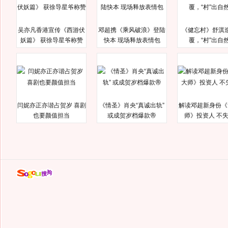
吴亦凡香港宣传《西游伏
邓超携《乘风破浪》登陆
《健忘村》舒淇
妖篇》 获徐导星爷称赞
快本 现场释放表情包
覆，“村”出自
闫妮亦正亦谐占贺岁 喜剧
《情圣》肖央“真诚出轨”
解读邓超新身份《
也要颜值担当
或成贺岁档爆款帝
师》投资人 不