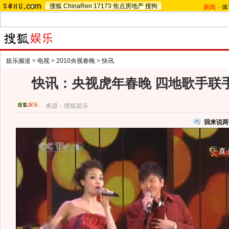
搜狐
ChinaRen
17173
焦点房地产
搜狗
新闻
-
体
娱乐频道
>
电视
>
2010央视春晚
>
快讯
快讯：央视虎年春晚 四地歌手联
来源：
搜狐娱乐
我来说两