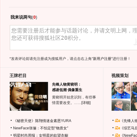
我来说两句
(
0
)
*发表评论前请先注册成为搜狐用户，请点击右上角
“新用户注册”
进行注册！
王牌栏目
视频策划
先锋人物黄晓明：
感谢低潮 偶像重生
黄晓明开始意识到，有些事
情需要改变。……
[详细]
《秘密天使》陈翔情迷金素恩YURA
《先锋人
NewFace张俪：不怕定型“物质女”
《综艺马
明星时尚周报：女明星的欲望衣橱
《NewF