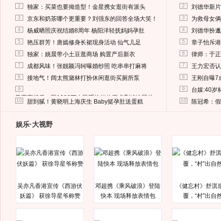
2
2
独家：买菜也要拗造型！金星携女逛街有派头
刘德华新片
3
3
京东和奶茶哪个更重要？刘强东的回答全场大笑！
为救母女俩
4
4
杨威晒照庆祝结婚8周年 杨阳洋轻抚妈妈孕肚
刘德华扮邋
5
5
艳压群芳！唐嫣修身长裙现身活动 仙气儿足
章子怡斥港
6
6
独家：姚晨带小土豆逛商场 购置产后新衣
律师：于正
7
7
成都风味！张靓颖冯轲曝婚纱照 吃串串打麻将
王力宏否认
8
8
接地气！阔太熊黛林打扮休闲逛街买厕所泵
王刚自曝7
9
9
台媒:40
马蓉离婚后，砸1000万人民币给媒体要求删掉这照片
10
10
甜到腻！黄晓明上海庆生 Baby挺孕肚送蛋糕
陈冠希：假
娱乐·大视野
吴亦凡香港宣传《西游伏
邓超携《乘风破浪》登陆
《健忘村》舒淇
妖篇》 获徐导星爷称赞
快本 现场释放表情包
覆，“村”出自