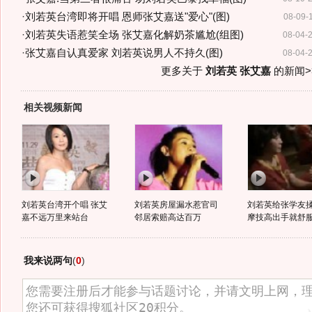
·
刘若英台湾即将开唱 恩师张艾嘉送"爱心"(图)
08-09-
·
刘若英失语惹笑全场 张艾嘉化解奶茶尴尬(组图)
08-04-
·
张艾嘉自认真爱家 刘若英说男人不持久(图)
08-04-
更多关于
刘若英 张艾嘉
的新闻>
相关视频新闻
刘若英台湾开个唱 张艾
刘若英房屋漏水惹官司
刘若英给张学友揉
嘉不远万里来站台
邻居索赔高达百万
摩技高出手就舒
我来说两句
(
0
)