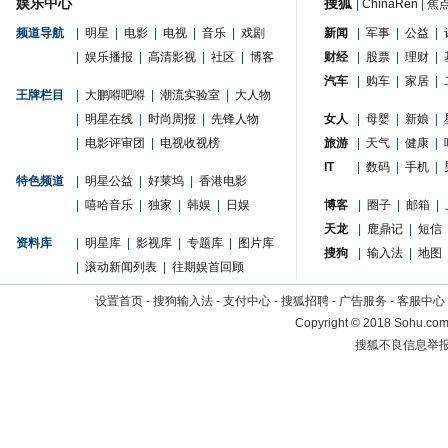
娱乐中心
搜狐
|
ChinaRen
|
焦
频道导航
|
明星
|
电影
|
电视
|
音乐
|
戏剧
新闻
|
军事
|
公益
|
|
娱乐播报
|
高清影视
|
社区
|
博客
财经
|
股票
|
理财
|
汽车
|
购车
|
家居
|
王牌栏目
|
大鹏嘚吧嘚
|
潮流实验室
|
大人物
|
明星在线
|
时尚周报
|
先锋人物
女人
|
母婴
|
新娘
|
|
电影评审团
|
电视收视榜
旅游
|
天气
|
健康
|
IT
|
数码
|
手机
|
特色频道
|
明星公益
|
好莱坞
|
香港电影
|
嘻哈音乐
|
独家
|
韩娱
|
日娱
博客
|
圈子
|
邮箱
|
天龙
|
鹿鼎记
|
短信
资料库
|
明星库
|
影视库
|
专题库
|
图片库
搜狗
|
输入法
|
地图
|
滚动新闻列表
|
往期娱首回顾
设置首页
-
搜狗输入法
-
支付中心
-
搜狐招聘
-
广告服务
-
客服中心
Copyright
©
2018 Sohu.com 
搜狐不良信息举