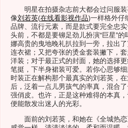
明星在拍摄杂志前大都会过问服装
像
刘若英
(
在线看影视作品
)
一样格外仔
品牌、流行元素，而是款式要完全忠实
头前，不都是要铆足劲儿扮演“巨星”的
娜高贵的曳地晚礼扒拉到一旁，拉出了
连衣裙；又把夸张的烫金套装撇下，套
洋装；对于最正式的封面，她的选择更
笔挺，下半身裙装可爱。若你心思够细
时装正在解构那个最真实的刘若英，在
后，泛着一点儿男孩气的率真，混合了
强俏皮。也许，正是这种难得的本真，让
便能散发出迷人的光彩。
面前的刘若英，和她在《全城热恋
感觉一样，清清淡淡的，柔和而温暖。