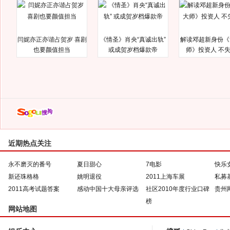
闫妮亦正亦谐占贺岁 喜剧
《情圣》肖央“真诚出轨”
解读邓超新身份《
也要颜值担当
或成贺岁档爆款帝
师》投资人 不
近期热点关注
永不磨灭的番号
夏日甜心
7电影
快乐
新还珠格格
姚明退役
2011上海车展
私募
2011高考试题答案
感动中国十大母亲评选
社区2010年度行业口碑
贵州
榜
网站地图