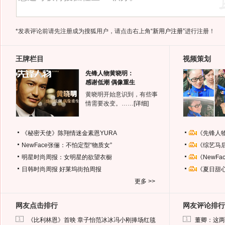
*发表评论前请先注册成为搜狐用户，请点击右上角
“新用户注册”
进行注册！
王牌栏目
视频策划
先锋人物黄晓明：
感谢低潮 偶像重生
黄晓明开始意识到，有些事
情需要改变。……
[详细]
《秘密天使》陈翔情迷金素恩YURA
《先锋人
NewFace张俪：不怕定型“物质女”
《综艺马
明星时尚周报：女明星的欲望衣橱
《NewF
日韩时尚周报
好莱坞街拍周报
《夏日甜
更多 >>
网友点击排行
网友评论排行
1
1
《比利林恩》首映 章子怡范冰冰冯小刚捧场红毯
董卿：这两