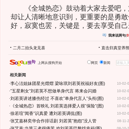
《全城热恋》鼓动着大家去爱吧，
却让人清晰地意识到，更重要的是勇敢
好，寂寞也罢，关键是，要去享受自己
我来说两句
(
0
二月二抬头龙见喜
直击归真堂养
上网从搜狗开始
网页
新闻
相关新闻
·
李心洁姐妹团星光熠熠 梁咏琪刘若英祝福好友(图)
10-02-
·
"五星剩女"刘若英不想做单身代言 将来会闪婚
10-02-
·
刘若英讲述膝伤经过 不喜欢"单身代言人"头衔(图)
10-02-
·
《全城热恋》首映礼 刘若英选择爱人很"保险"(图)
10-02-
·
徐若瑄"闻香"识真爱 遭刘若英调侃(图)
10-02-
·
张艾嘉林奕华合作排话剧 刘若英"抱怨"没人管
08-11-
·
张艾嘉:当第三者很痛苦 劝刘若英巴黎找幸福(图)
08-10-