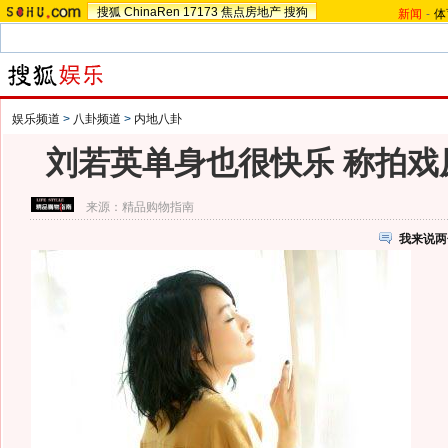
搜狐
ChinaRen
17173
焦点房地产
搜狗
新闻
-
体
娱乐频道
>
八卦频道
>
内地八卦
刘若英单身也很快乐 称拍戏
来源：
精品购物指南
我来说两