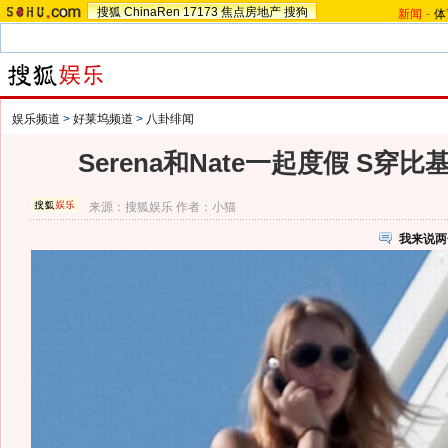
搜狐
ChinaRen
17173
焦点房地产
搜狗
新闻
-
体
娱乐频道
>
好莱坞频道
>
八卦绯闻
Serena和Nate一起度假 S穿比
来源：
搜狐娱乐
作者：小猫
我来说两