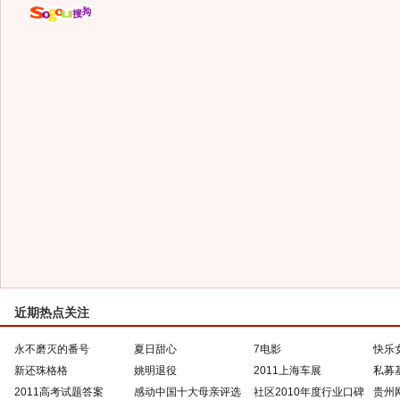
近期热点关注
永不磨灭的番号
夏日甜心
7电影
快乐
新还珠格格
姚明退役
2011上海车展
私募
2011高考试题答案
感动中国十大母亲评选
社区2010年度行业口碑
贵州