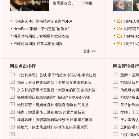
情需要改变。……
[详细]
《秘密天使》陈翔情迷金素恩YURA
《先锋人
NewFace张俪：不怕定型“物质女”
《综艺马
明星时尚周报：女明星的欲望衣橱
《NewF
日韩时尚周报
好莱坞街拍周报
《夏日甜
更多 >>
网友点击排行
网友评论排行
1
1
《比利林恩》首映 章子怡范冰冰冯小刚捧场红毯
董卿：这两
2
2
独家：买菜也要拗造型！金星携女逛街有派头
刘德华新片
3
3
京东和奶茶哪个更重要？刘强东的回答全场大笑！
为救母女俩
4
4
杨威晒照庆祝结婚8周年 杨阳洋轻抚妈妈孕肚
刘德华扮邋
5
5
艳压群芳！唐嫣修身长裙现身活动 仙气儿足
章子怡斥港
6
6
独家：姚晨带小土豆逛商场 购置产后新衣
律师：于正
7
7
成都风味！张靓颖冯轲曝婚纱照 吃串串打麻将
王力宏否认
8
8
接地气！阔太熊黛林打扮休闲逛街买厕所泵
王刚自曝7
9
9
台媒:40