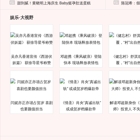
马蓉离婚后，砸1000万人民币给媒体要求删掉这照片
10
10
甜到腻！黄晓明上海庆生 Baby挺孕肚送蛋糕
陈冠希：假
娱乐·大视野
吴亦凡香港宣传《西游伏
邓超携《乘风破浪》登陆
《健忘村》舒淇
妖篇》 获徐导星爷称赞
快本 现场释放表情包
覆，“村”出自
闫妮亦正亦谐占贺岁 喜剧
《情圣》肖央“真诚出轨”
解读邓超新身份《
也要颜值担当
或成贺岁档爆款帝
师》投资人 不