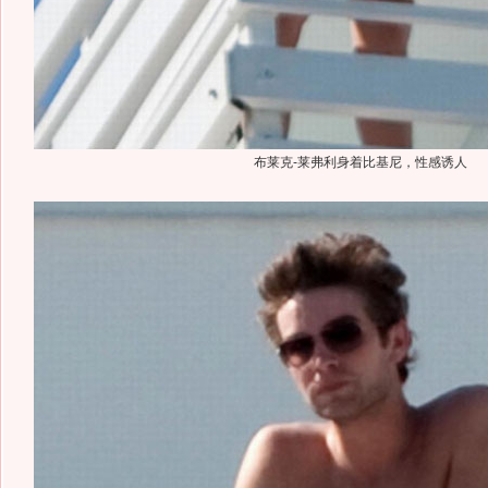
布莱克-莱弗利身着比基尼，性感诱人