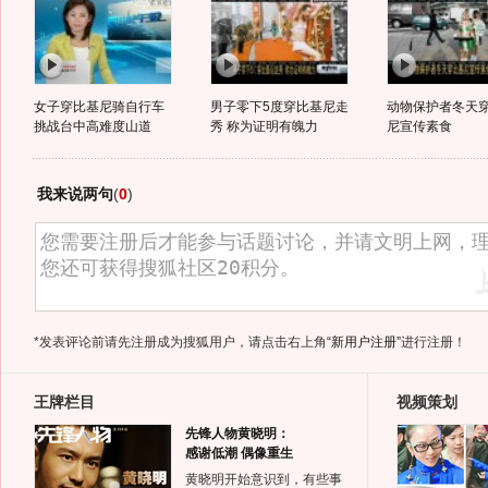
女子穿比基尼骑自行车
男子零下5度穿比基尼走
动物保护者冬天
挑战台中高难度山道
秀 称为证明有魄力
尼宣传素食
我来说两句
(
0
)
*发表评论前请先注册成为搜狐用户，请点击右上角
“新用户注册”
进行注册！
王牌栏目
视频策划
先锋人物黄晓明：
感谢低潮 偶像重生
黄晓明开始意识到，有些事