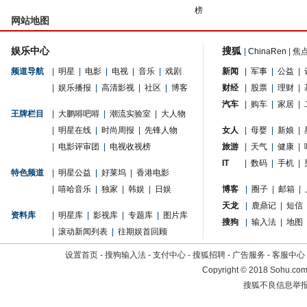
榜
网站地图
娱乐中心
搜狐
|
ChinaRen
|
焦
频道导航
|
明星
|
电影
|
电视
|
音乐
|
戏剧
新闻
|
军事
|
公益
|
|
娱乐播报
|
高清影视
|
社区
|
博客
财经
|
股票
|
理财
|
汽车
|
购车
|
家居
|
王牌栏目
|
大鹏嘚吧嘚
|
潮流实验室
|
大人物
|
明星在线
|
时尚周报
|
先锋人物
女人
|
母婴
|
新娘
|
|
电影评审团
|
电视收视榜
旅游
|
天气
|
健康
|
IT
|
数码
|
手机
|
特色频道
|
明星公益
|
好莱坞
|
香港电影
|
嘻哈音乐
|
独家
|
韩娱
|
日娱
博客
|
圈子
|
邮箱
|
天龙
|
鹿鼎记
|
短信
资料库
|
明星库
|
影视库
|
专题库
|
图片库
搜狗
|
输入法
|
地图
|
滚动新闻列表
|
往期娱首回顾
设置首页
-
搜狗输入法
-
支付中心
-
搜狐招聘
-
广告服务
-
客服中心
Copyright
©
2018 Sohu.com 
搜狐不良信息举