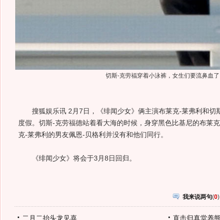
切斯-克劳福穿着小泳裤，女生们要流鼻血了
搜狐娱乐讯 2月7日，《绯闻少女》俩主演布莱克-莱弗利和切
度假。切斯-克劳福德站着看大海的时候，身穿黑色比基尼的布莱克
克-莱弗利的男友佩恩-贝格利并没有和他们同行。
《绯闻少女》将会于3月8日回归。
我来说两句
(
0
)
二月二抬头龙见喜
直击归真堂养