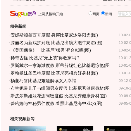
上网从搜狗开始
网页
新闻
相关新闻
·
安妮斯顿墨西哥度假 身穿比基尼沐浴阳光(图)
10-02-
·
滕丽名为新戏拼到底 比基尼出镜大泡牛奶浴(图)
10-02-
·
《美国偶像》一比基尼"猛男"登台献唱(图)
10-02-
·
稀奇古怪 比基尼“无上装”你敢穿吗？
10-01-
·
罗斯戴尔一家海滩度假 斯蒂芬妮红色比基尼惊艳(图
10-01-
·
罗翰姐妹圣巴特度假 比基尼亮相秀好身材(图)
10-01-
·
杨澜巧答比基尼难题解读女人幸福
09-12-
·
布兰妮带儿子与绯闻男友度假 比基尼秀健康身材(图
09-10-
·
斯皮尔斯姐妹花迈阿密度假 比基尼秀健康身材(图)
09-09-
·
蕾哈娜与神秘男伴度假 着黑比基尼海中戏水(图)
09-05-
相关视频新闻