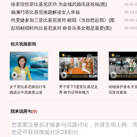
·
徐若瑄拒穿比基尼庆功 为金城武婚讯送祝福(图)
10-01-
·
杨澜巧答比基尼难题解读女人幸福
09-12-
·
尚雯婕参加三亚比基尼派对 献唱《当你想起我》(图
09-08-
·
彭坦献唱时尚比基尼派对 称音乐美女都是最爱(图)
08-09-
相关视频新闻
女子穿比基尼骑自行车
男子零下5度穿比基尼走
动物保护者冬天
挑战台中高难度山道
秀 称为证明有魄力
尼宣传素食
我来说两句
(
0
)