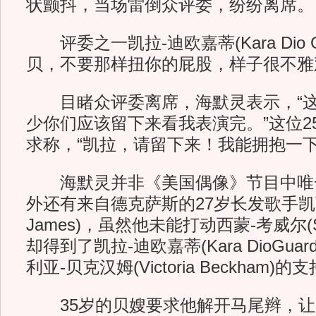
状颤抖，当场雷倒众评委，纷纷离席。
评委之一凯拉-迪欧嘉蒂(Kara Dio Gu
贝，不要那样扭你的屁股，样子很不雅
目睹众评委离席，海默灵表示，“这
少你们应该留下来看我表演完。”这位2
求称，“凯拉，请留下来！我能拥抱一下
海默灵并非《美国偶像》节目中唯
外还有来自德克萨斯的27岁长发歌手凯西-
James)，虽然他未能打动西蒙-考威尔(Sim
却得到了凯拉-迪欧嘉蒂(Kara DioGua
利亚-贝克汉姆(Victoria Beckham)的
35岁的贝嫂要求他解开马尾辫，让一