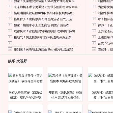
2
2
独家：买菜也要拗造型！金星携女逛街有派头
刘德华新片
3
3
京东和奶茶哪个更重要？刘强东的回答全场大笑！
为救母女俩
4
4
杨威晒照庆祝结婚8周年 杨阳洋轻抚妈妈孕肚
刘德华扮邋
5
5
艳压群芳！唐嫣修身长裙现身活动 仙气儿足
章子怡斥港
6
6
独家：姚晨带小土豆逛商场 购置产后新衣
律师：于正
7
7
成都风味！张靓颖冯轲曝婚纱照 吃串串打麻将
王力宏否认
8
8
接地气！阔太熊黛林打扮休闲逛街买厕所泵
王刚自曝7
9
9
台媒:40
马蓉离婚后，砸1000万人民币给媒体要求删掉这照片
10
10
甜到腻！黄晓明上海庆生 Baby挺孕肚送蛋糕
陈冠希：假
娱乐·大视野
吴亦凡香港宣传《西游伏
邓超携《乘风破浪》登陆
《健忘村》舒淇
妖篇》 获徐导星爷称赞
快本 现场释放表情包
覆，“村”出自