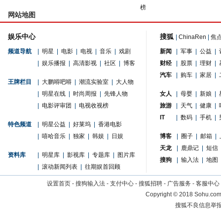
榜
网站地图
娱乐中心
搜狐
|
ChinaRen
|
焦
频道导航
|
明星
|
电影
|
电视
|
音乐
|
戏剧
新闻
|
军事
|
公益
|
|
娱乐播报
|
高清影视
|
社区
|
博客
财经
|
股票
|
理财
|
汽车
|
购车
|
家居
|
王牌栏目
|
大鹏嘚吧嘚
|
潮流实验室
|
大人物
|
明星在线
|
时尚周报
|
先锋人物
女人
|
母婴
|
新娘
|
|
电影评审团
|
电视收视榜
旅游
|
天气
|
健康
|
IT
|
数码
|
手机
|
特色频道
|
明星公益
|
好莱坞
|
香港电影
|
嘻哈音乐
|
独家
|
韩娱
|
日娱
博客
|
圈子
|
邮箱
|
天龙
|
鹿鼎记
|
短信
资料库
|
明星库
|
影视库
|
专题库
|
图片库
搜狗
|
输入法
|
地图
|
滚动新闻列表
|
往期娱首回顾
设置首页
-
搜狗输入法
-
支付中心
-
搜狐招聘
-
广告服务
-
客服中心
Copyright
©
2018 Sohu.com 
搜狐不良信息举