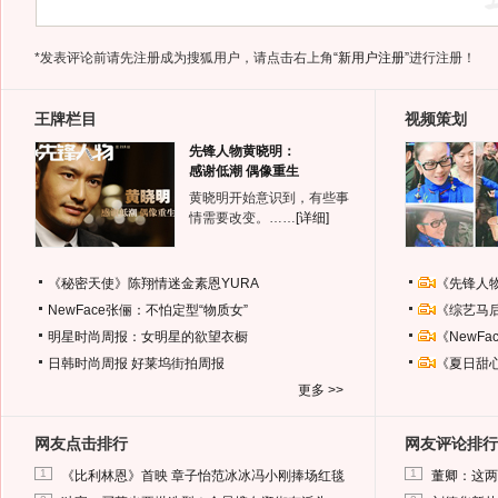
*发表评论前请先注册成为搜狐用户，请点击右上角
“新用户注册”
进行注册！
王牌栏目
视频策划
先锋人物黄晓明：
感谢低潮 偶像重生
黄晓明开始意识到，有些事
情需要改变。……
[详细]
《秘密天使》陈翔情迷金素恩YURA
《先锋人
NewFace张俪：不怕定型“物质女”
《综艺马
明星时尚周报：女明星的欲望衣橱
《NewF
日韩时尚周报
好莱坞街拍周报
《夏日甜
更多 >>
网友点击排行
网友评论排行
1
1
《比利林恩》首映 章子怡范冰冰冯小刚捧场红毯
董卿：这两