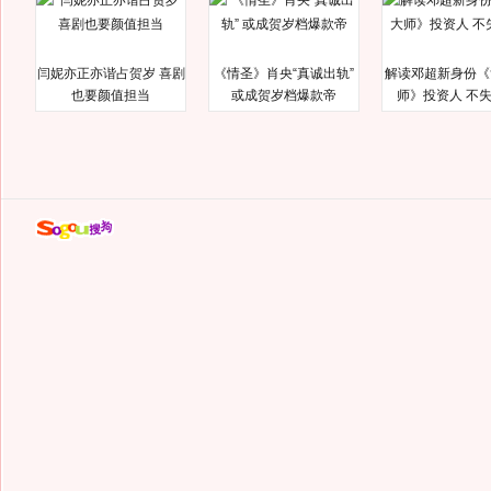
闫妮亦正亦谐占贺岁 喜剧
《情圣》肖央“真诚出轨”
解读邓超新身份《
也要颜值担当
或成贺岁档爆款帝
师》投资人 不