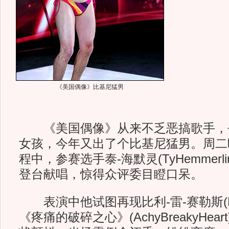
《美国偶像》比基尼猛男
《美国偶像》从来不乏恶搞歌手，
女孩，今年又出了个比基尼猛男。周二
程中，参赛选手泰-海默灵(TyHemmerl
登台献唱，惊得众评委目瞪口呆。
表演中他试图再现比利-雷-赛勒斯(Billy 
《疼痛的破碎之心》(AchyBreakyHe