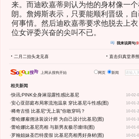
来。而迪欧嘉蒂则认为他的身材像一个
朗。詹姆斯表示，只要能顺利晋级，自
何事情。然后迪欧嘉蒂要求他脱去上衣
位女评委兴奋的尖叫不已。
我来说两句
(
0
二月二抬头龙见喜
直击归真堂养
上网从搜狗开始
网页
新闻
相关新闻
·
快讯:PINK全身淋湿露性感比基尼
10-02-
·
安心亚邵庭布局寒流泡温泉 穿比基尼斗性感(图)
10-01-
·
稀奇古怪 比基尼“无上装”你敢穿吗？
10-01-
·
蕾哈娜雇佣泳装设计师 为自己设计比基尼(图)
10-01-
·
蕾哈娜比基尼亮相 与新男友极尽缠绵(图)
10-01-
·
罗翰姐妹圣巴特度假 比基尼亮相秀好身材(图)
10-01-