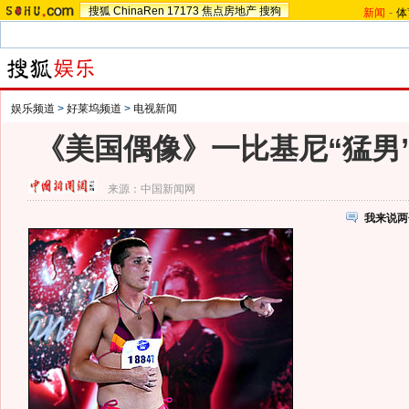
搜狐
ChinaRen
17173
焦点房地产
搜狗
新闻
-
体
娱乐频道
>
好莱坞频道
>
电视新闻
《美国偶像》一比基尼“猛男”
来源：
中国新闻网
我来说两