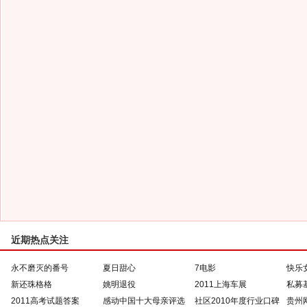
近期热点关注
永不磨灭的番号
夏日甜心
7电影
快乐
新还珠格格
姚明退役
2011上海车展
私募
2011高考试题答案
感动中国十大母亲评选
社区2010年度行业口碑
贵州