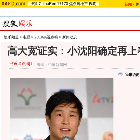
搜狐
ChinaRen
17173
焦点房地产
搜狗
新闻
-
体
娱乐频道
>
电视
>
2010央视春晚
>
新闻动态
高大宽证实：小沈阳确定再上春
来源：
中国新闻网
我来说两