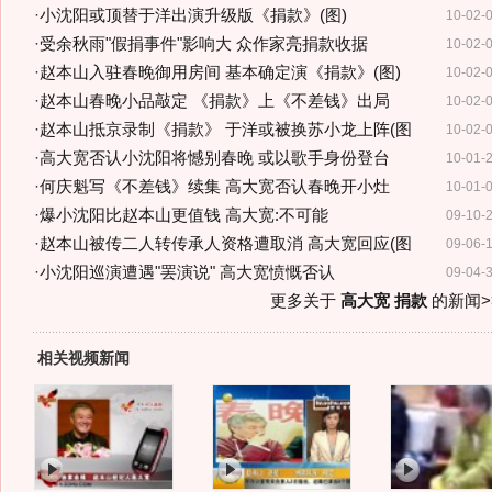
·
小沈阳或顶替于洋出演升级版《捐款》(图)
10-02-
·
受余秋雨"假捐事件"影响大 众作家亮捐款收据
10-02-
·
赵本山入驻春晚御用房间 基本确定演《捐款》(图)
10-02-
·
赵本山春晚小品敲定 《捐款》上《不差钱》出局
10-02-
·
赵本山抵京录制《捐款》 于洋或被换苏小龙上阵(图
10-02-
·
高大宽否认小沈阳将憾别春晚 或以歌手身份登台
10-01-
·
何庆魁写《不差钱》续集 高大宽否认春晚开小灶
10-01-
·
爆小沈阳比赵本山更值钱 高大宽:不可能
09-10-
·
赵本山被传二人转传承人资格遭取消 高大宽回应(图
09-06-
·
小沈阳巡演遭遇"罢演说" 高大宽愤慨否认
09-04-
更多关于
高大宽 捐款
的新闻>
相关视频新闻