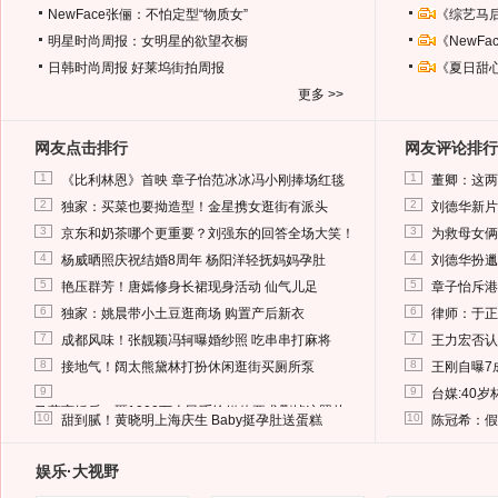
NewFace张俪：不怕定型“物质女”
《综艺马
明星时尚周报：女明星的欲望衣橱
《NewF
日韩时尚周报
好莱坞街拍周报
《夏日甜
更多 >>
网友点击排行
网友评论排行
1
1
《比利林恩》首映 章子怡范冰冰冯小刚捧场红毯
董卿：这两
2
2
独家：买菜也要拗造型！金星携女逛街有派头
刘德华新片
3
3
京东和奶茶哪个更重要？刘强东的回答全场大笑！
为救母女俩
4
4
杨威晒照庆祝结婚8周年 杨阳洋轻抚妈妈孕肚
刘德华扮邋
5
5
艳压群芳！唐嫣修身长裙现身活动 仙气儿足
章子怡斥港
6
6
独家：姚晨带小土豆逛商场 购置产后新衣
律师：于正
7
7
成都风味！张靓颖冯轲曝婚纱照 吃串串打麻将
王力宏否认
8
8
接地气！阔太熊黛林打扮休闲逛街买厕所泵
王刚自曝7
9
9
台媒:40
马蓉离婚后，砸1000万人民币给媒体要求删掉这照片
10
10
甜到腻！黄晓明上海庆生 Baby挺孕肚送蛋糕
陈冠希：假
娱乐·大视野