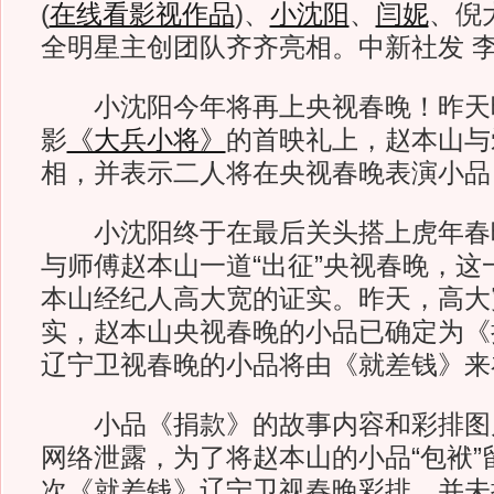
(
在线看影视作品
)
、
小沈阳
、
闫妮
、倪
全明星主创团队齐齐亮相。中新社发 李
小沈阳今年将再上央视春晚！昨天
影
《大兵小将》
的首映礼上，赵本山与
相，并表示二人将在央视春晚表演小品
小沈阳终于在最后关头搭上虎年春
与师傅赵本山一道“出征”央视春晚，这
本山经纪人高大宽的证实。昨天，高大
实，赵本山央视春晚的小品已确定为《
辽宁卫视春晚的小品将由《就差钱》来
小品《捐款》的故事内容和彩排图
网络泄露，为了将赵本山的小品“包袱”
次《就差钱》辽宁卫视春晚彩排，并未