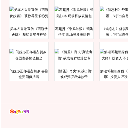
吴亦凡香港宣传《西游伏
邓超携《乘风破浪》登陆
《健忘村》舒淇
妖篇》 获徐导星爷称赞
快本 现场释放表情包
覆，“村”出自
闫妮亦正亦谐占贺岁 喜剧
《情圣》肖央“真诚出轨”
解读邓超新身份《
也要颜值担当
或成贺岁档爆款帝
师》投资人 不