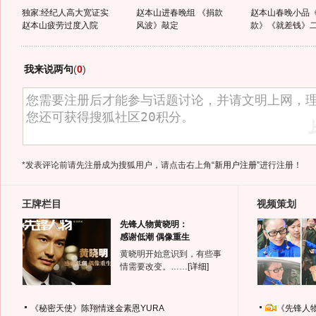
独家:经纪人高大宽证实
赵本山进春晚组 《捐款
赵本山春晚小品
赵本山疲劳过度入院
风波》敲定
款》《就差钱》
我来说两句
(
0
)
*发表评论前请先注册成为搜狐用户，请点击右上角
“新用户注册”
进行注册！
王牌栏目
视频策划
先锋人物黄晓明：
感谢低潮 偶像重生
黄晓明开始意识到，有些事
情需要改变。……
[详细]
《秘密天使》陈翔情迷金素恩YURA
《先锋人