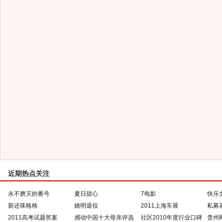
近期热点关注
永不磨灭的番号
夏日甜心
7电影
快乐
新还珠格格
姚明退役
2011上海车展
私募
2011高考试题答案
感动中国十大母亲评选
社区2010年度行业口碑
贵州