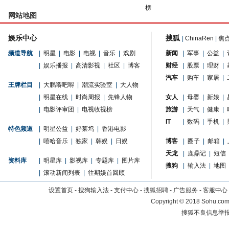
榜
网站地图
娱乐中心
搜狐
|
ChinaRen
|
焦
频道导航
|
明星
|
电影
|
电视
|
音乐
|
戏剧
新闻
|
军事
|
公益
|
|
娱乐播报
|
高清影视
|
社区
|
博客
财经
|
股票
|
理财
|
汽车
|
购车
|
家居
|
王牌栏目
|
大鹏嘚吧嘚
|
潮流实验室
|
大人物
|
明星在线
|
时尚周报
|
先锋人物
女人
|
母婴
|
新娘
|
|
电影评审团
|
电视收视榜
旅游
|
天气
|
健康
|
IT
|
数码
|
手机
|
特色频道
|
明星公益
|
好莱坞
|
香港电影
|
嘻哈音乐
|
独家
|
韩娱
|
日娱
博客
|
圈子
|
邮箱
|
天龙
|
鹿鼎记
|
短信
资料库
|
明星库
|
影视库
|
专题库
|
图片库
搜狗
|
输入法
|
地图
|
滚动新闻列表
|
往期娱首回顾
设置首页
-
搜狗输入法
-
支付中心
-
搜狐招聘
-
广告服务
-
客服中心
Copyright
©
2018 Sohu.com 
搜狐不良信息举