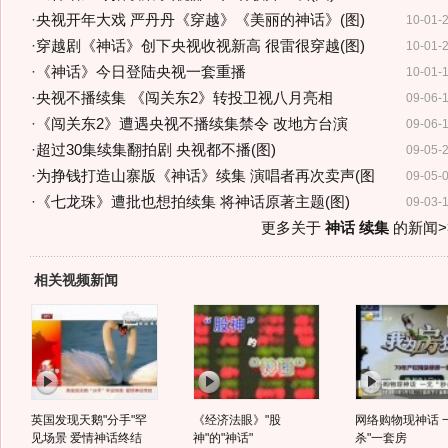
·
央视开年大戏 严丹丹《穿越》《美丽的神话》(图)
10-01-
·
穿越剧《神话》创下央视收视新高 很雷很穿越(图)
10-01-
·
《神话》今日登陆央视一套重播
10-01-
·
央视不播续集 《闯关东2》转投卫视八月亮相
09-06-
·
《闯关东2》遭遇央视不播续集禁令 改地方台演
09-06-
·
超过30集续集翻拍剧 央视都不播(图)
09-05-
·
为挣钱打造山寨版《神话》续集 演唱者再次卖声(图
09-05-
·
《七龙珠》遭批也想拍续集 将神话原著主题(图)
09-03-
更多关于
神话 续集
的新闻>
相关视频新闻
英国发现天鹅"分手"罕
《经济法眼》"股
网络购物现神话 
见场景 爱情神话终结
神"的"神话"
杀"一套房