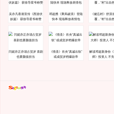
吴亦凡香港宣传《西游伏
邓超携《乘风破浪》登陆
《健忘村》舒淇
妖篇》 获徐导星爷称赞
快本 现场释放表情包
覆，“村”出自
闫妮亦正亦谐占贺岁 喜剧
《情圣》肖央“真诚出轨”
解读邓超新身份《
也要颜值担当
或成贺岁档爆款帝
师》投资人 不