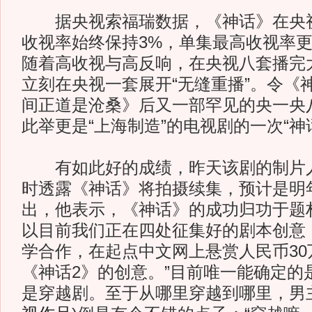
据央视索福瑞数据，《神话》在央视
收视率始终保持3%，单集最高收视率更是
随着高收视与高反响，在央视八套播完
立刻在央视一套展开“无缝重播”。令《
间正道是沧桑》后又一部罕见的央一央
此举更是“上海制造”的电视剧的一次“神
有如此好的成绩，昨天该剧的制片人
时透露《神话》将拍摄续集，预计是明年
出，他表示，《神话》的成功归功于题
以目前我们正在四处征集好的剧本创意
学合作，在起点中文网上悬赏人民币30
《神话2》的创意。”目前唯一能确定的
是穿越剧。至于从哪里穿越到哪里，男