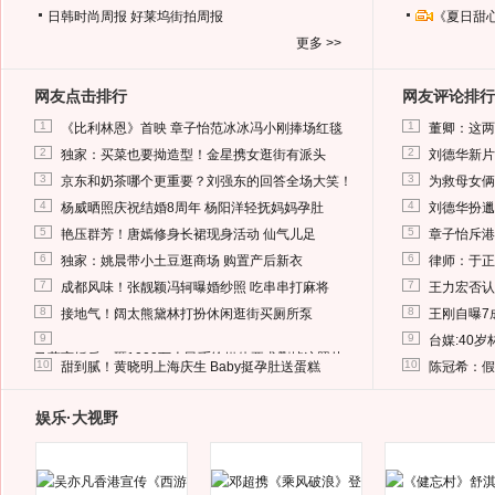
日韩时尚周报
好莱坞街拍周报
《夏日甜
更多 >>
网友点击排行
网友评论排行
1
1
《比利林恩》首映 章子怡范冰冰冯小刚捧场红毯
董卿：这两
2
2
独家：买菜也要拗造型！金星携女逛街有派头
刘德华新片
3
3
京东和奶茶哪个更重要？刘强东的回答全场大笑！
为救母女俩
4
4
杨威晒照庆祝结婚8周年 杨阳洋轻抚妈妈孕肚
刘德华扮邋
5
5
艳压群芳！唐嫣修身长裙现身活动 仙气儿足
章子怡斥港
6
6
独家：姚晨带小土豆逛商场 购置产后新衣
律师：于正
7
7
成都风味！张靓颖冯轲曝婚纱照 吃串串打麻将
王力宏否认
8
8
接地气！阔太熊黛林打扮休闲逛街买厕所泵
王刚自曝7
9
9
台媒:40
马蓉离婚后，砸1000万人民币给媒体要求删掉这照片
10
10
甜到腻！黄晓明上海庆生 Baby挺孕肚送蛋糕
陈冠希：假
娱乐·大视野