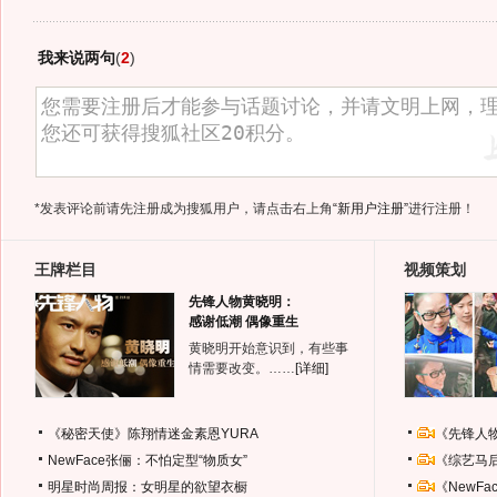
我来说两句
(
2
)
*发表评论前请先注册成为搜狐用户，请点击右上角
“新用户注册”
进行注册！
王牌栏目
视频策划
先锋人物黄晓明：
感谢低潮 偶像重生
黄晓明开始意识到，有些事
情需要改变。……
[详细]
《秘密天使》陈翔情迷金素恩YURA
《先锋人
NewFace张俪：不怕定型“物质女”
《综艺马
明星时尚周报：女明星的欲望衣橱
《NewF