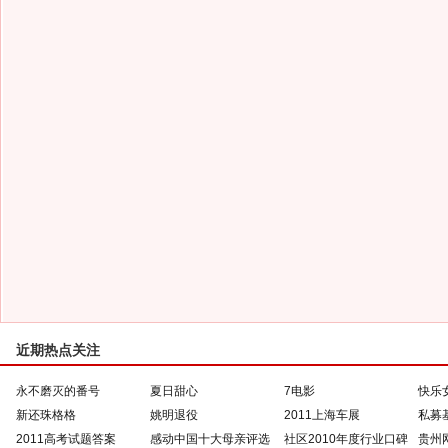
近期热点关注
永不磨灭的番号
夏日甜心
7电影
快乐
新还珠格格
姚明退役
2011上海车展
私募
2011高考试题答案
感动中国十大母亲评选
社区2010年度行业口碑
贵州