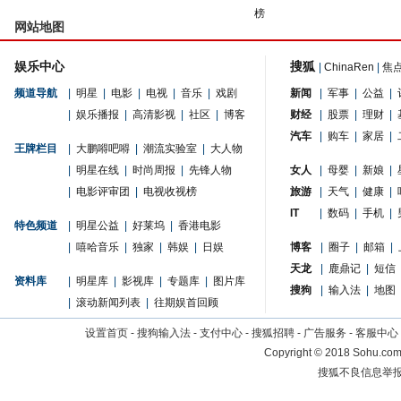
榜
网站地图
娱乐中心
搜狐
|
ChinaRen
|
焦
频道导航
|
明星
|
电影
|
电视
|
音乐
|
戏剧
新闻
|
军事
|
公益
|
|
娱乐播报
|
高清影视
|
社区
|
博客
财经
|
股票
|
理财
|
汽车
|
购车
|
家居
|
王牌栏目
|
大鹏嘚吧嘚
|
潮流实验室
|
大人物
|
明星在线
|
时尚周报
|
先锋人物
女人
|
母婴
|
新娘
|
|
电影评审团
|
电视收视榜
旅游
|
天气
|
健康
|
IT
|
数码
|
手机
|
特色频道
|
明星公益
|
好莱坞
|
香港电影
|
嘻哈音乐
|
独家
|
韩娱
|
日娱
博客
|
圈子
|
邮箱
|
天龙
|
鹿鼎记
|
短信
资料库
|
明星库
|
影视库
|
专题库
|
图片库
搜狗
|
输入法
|
地图
|
滚动新闻列表
|
往期娱首回顾
设置首页
-
搜狗输入法
-
支付中心
-
搜狐招聘
-
广告服务
-
客服中心
Copyright
©
2018 Sohu.com 
搜狐不良信息举