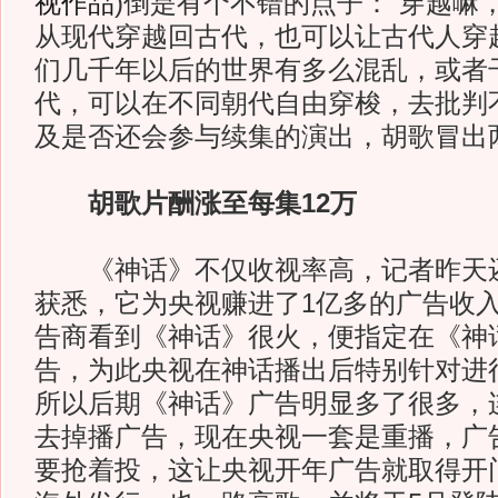
视作品
)
倒是有个不错的点子：“穿越嘛
从现代穿越回古代，也可以让古代人穿
们几千年以后的世界有多么混乱，或者
代，可以在不同朝代自由穿梭，去批判
及是否还会参与续集的演出，胡歌冒出两
胡歌片酬涨至每集12万
《神话》不仅收视率高，记者昨天还
获悉，它为央视赚进了1亿多的广告收
告商看到《神话》很火，便指定在《神
告，为此央视在神话播出后特别针对进
所以后期《神话》广告明显多了很多，
去掉播广告，现在央视一套是重播，广
要抢着投，这让央视开年广告就取得开