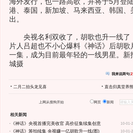
海外发行，也一路高歌，并将于5月登
港、泰国，新加坡、马来西亚、韩国、
出。
央视名利双收了，胡歌也升一线了，
片人吕超也不小心爆料《神话》后胡歌片
一集，成为目前最年轻的一线男星。新
城摄
我来说两句
(
2
二月二抬头龙见喜
直击归真堂养
上网从搜狗开始
网页
新闻
相关新闻
·
《神话》央视首播完美收官 高价征集续集创意
10-01-
·
《神话》筹拍续集 央视赚一亿胡歌升一线(图)
10-01-