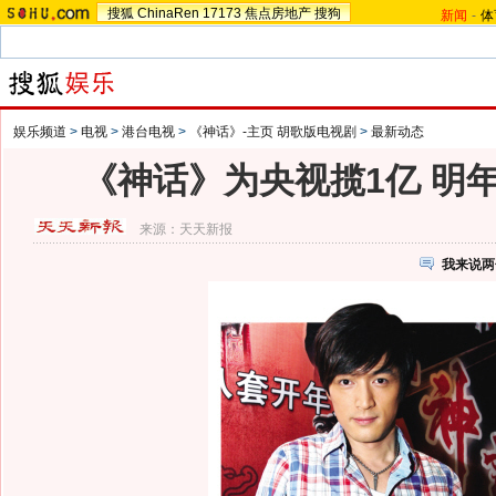
搜狐
ChinaRen
17173
焦点房地产
搜狗
新闻
-
体
娱乐频道
>
电视
>
港台电视
>
《神话》-主页 胡歌版电视剧
>
最新动态
《神话》为央视揽1亿 明年
来源：
天天新报
我来说两