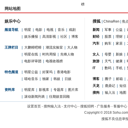
榜
网站地图
娱乐中心
搜狐
|
ChinaRen
|
焦
频道导航
|
明星
|
电影
|
电视
|
音乐
|
戏剧
新闻
|
军事
|
公益
|
|
娱乐播报
|
高清影视
|
社区
|
博客
财经
|
股票
|
理财
|
汽车
|
购车
|
家居
|
王牌栏目
|
大鹏嘚吧嘚
|
潮流实验室
|
大人物
|
明星在线
|
时尚周报
|
先锋人物
女人
|
母婴
|
新娘
|
|
电影评审团
|
电视收视榜
旅游
|
天气
|
健康
|
IT
|
数码
|
手机
|
特色频道
|
明星公益
|
好莱坞
|
香港电影
|
嘻哈音乐
|
独家
|
韩娱
|
日娱
博客
|
圈子
|
邮箱
|
天龙
|
鹿鼎记
|
短信
资料库
|
明星库
|
影视库
|
专题库
|
图片库
搜狗
|
输入法
|
地图
|
滚动新闻列表
|
往期娱首回顾
设置首页
-
搜狗输入法
-
支付中心
-
搜狐招聘
-
广告服务
-
客服中心
Copyright
©
2018 Sohu.com 
搜狐不良信息举