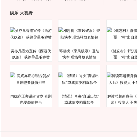
娱乐·大视野
吴亦凡香港宣传《西游伏
邓超携《乘风破浪》登陆
《健忘村》舒淇
妖篇》 获徐导星爷称赞
快本 现场释放表情包
覆，“村”出自
闫妮亦正亦谐占贺岁 喜剧
《情圣》肖央“真诚出轨”
解读邓超新身份《
也要颜值担当
或成贺岁档爆款帝
师》投资人 不