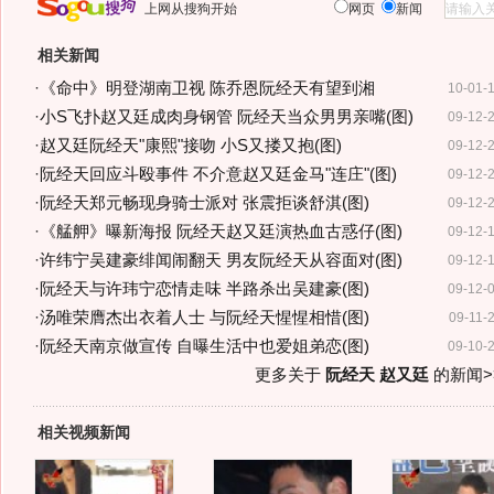
上网从搜狗开始
网页
新闻
相关新闻
·
《命中》明登湖南卫视 陈乔恩阮经天有望到湘
10-01-
·
小S飞扑赵又廷成肉身钢管 阮经天当众男男亲嘴(图)
09-12-
·
赵又廷阮经天"康熙"接吻 小S又搂又抱(图)
09-12-
·
阮经天回应斗殴事件 不介意赵又廷金马"连庄"(图)
09-12-
·
阮经天郑元畅现身骑士派对 张震拒谈舒淇(图)
09-12-
·
《艋舺》曝新海报 阮经天赵又廷演热血古惑仔(图)
09-12-
·
许纬宁吴建豪绯闻闹翻天 男友阮经天从容面对(图)
09-12-
·
阮经天与许玮宁恋情走味 半路杀出吴建豪(图)
09-12-
·
汤唯荣膺杰出衣着人士 与阮经天惺惺相惜(图)
09-11-
·
阮经天南京做宣传 自曝生活中也爱姐弟恋(图)
09-10-
更多关于
阮经天 赵又廷
的新闻>
相关视频新闻