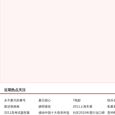
近期热点关注
永不磨灭的番号
夏日甜心
7电影
快乐
新还珠格格
姚明退役
2011上海车展
私募
2011高考试题答案
感动中国十大母亲评选
社区2010年度行业口碑
贵州