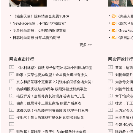
《秘密天使》陈翔情迷金素恩YURA
《先锋人
NewFace张俪：不怕定型“物质女”
《综艺马
明星时尚周报：女明星的欲望衣橱
《NewF
日韩时尚周报
好莱坞街拍周报
《夏日甜
更多 >>
网友点击排行
网友评论排行
1
1
《比利林恩》首映 章子怡范冰冰冯小刚捧场红毯
董卿：这两
2
2
独家：买菜也要拗造型！金星携女逛街有派头
刘德华新片
3
3
京东和奶茶哪个更重要？刘强东的回答全场大笑！
为救母女俩
4
4
杨威晒照庆祝结婚8周年 杨阳洋轻抚妈妈孕肚
刘德华扮邋
5
5
艳压群芳！唐嫣修身长裙现身活动 仙气儿足
章子怡斥港
6
6
独家：姚晨带小土豆逛商场 购置产后新衣
律师：于正
7
7
成都风味！张靓颖冯轲曝婚纱照 吃串串打麻将
王力宏否认
8
8
接地气！阔太熊黛林打扮休闲逛街买厕所泵
王刚自曝7
9
9
台媒:40
马蓉离婚后，砸1000万人民币给媒体要求删掉这照片
10
10
甜到腻！黄晓明上海庆生 Baby挺孕肚送蛋糕
陈冠希：假