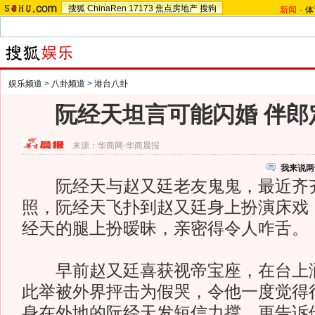
搜狐
ChinaRen
17173
焦点房地产
搜狗
新闻
-
体
娱乐频道
>
八卦频道
>
港台八卦
阮经天坦言可能闪婚 伴郎
来源：
华商网-华商晨报
我来说两
阮经天与赵又廷老友鬼鬼，最近齐
照，阮经天飞扑到赵又廷身上扮演床戏
经天的腿上扮暧昧，亲密得令人咋舌。
早前赵又廷喜获视帝宝座，在台上洒
此举被外界抨击为假哭，令他一度觉得
身在外地的阮经天发短信力撑，更告诉