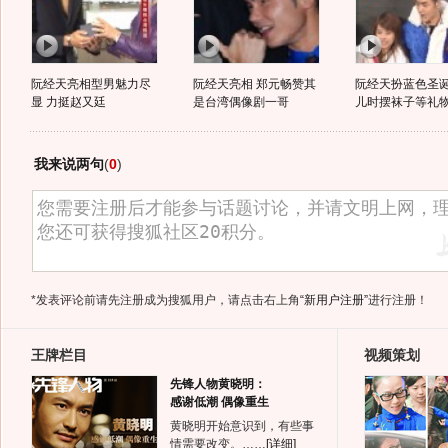
阮经天亮相型男魅力尽
阮经天亮相 郑元畅赞其
阮经天扮蓝色圣
显 力挺赵又廷
是台湾偶像剧一哥
儿时摆袜子等礼
我来说两句
(
0
)
*发表评论前请先注册成为搜狐用户，请点击右上角
“新用户注册”
进行注册！
王牌栏目
视频策划
先锋人物黄晓明：
感谢低潮 偶像重生
黄晓明开始意识到，有些事
情需要改变。……
[详细]