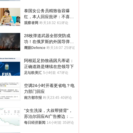
泰国女公务员精致妆容爆
红，本人回应批评：不喜欢
就别看
观察者网
昨天18:32
61评论
28枚弹道武器全部突防成
功！在俄罗斯的外国导弹发
射车都是合法打击目标
鹰眼Defence
昨天16:07
25评论
阿根廷足协致函因凡蒂诺：
正确道路是继续在您领导下
足坛欧美汇
5小时前
47评论
空调24小时开着更省电？电
力部门回应
南方都市报
昨天23:45
40评论
“女生洗澡，大叔帮搓背”，
苏泊尔回应AI广告擦边：视
频全下架，已强化内容管理
每日经济新闻
14小时前
35评论
与审核