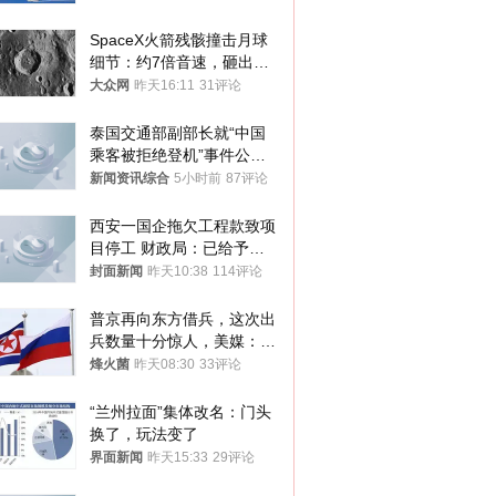
SpaceX火箭残骸撞击月球
细节：约7倍音速，砸出直
径约30米撞击坑
大众网
昨天16:11
31评论
泰国交通部副部长就“中国
乘客被拒绝登机”事件公开
表态
新闻资讯综合
5小时前
87评论
西安一国企拖欠工程款致项
目停工 财政局：已给予处
分，正督促整改
封面新闻
昨天10:38
114评论
普京再向东方借兵，这次出
兵数量十分惊人，美媒：俄
朝要动真格？
烽火菌
昨天08:30
33评论
“兰州拉面”集体改名：门头
换了，玩法变了
界面新闻
昨天15:33
29评论