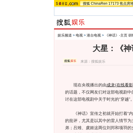
搜狐
ChinaRen
17173
焦点房
娱乐频道
>
电视
>
港台电视
>
《神话》-主页 
大星：《神
来源：
搜狐娱乐
现在央视播出的由
成龙
(
在线看影
的话题，不仅网友们对这部电视剧中
讨在这部电视剧中关于时光的“穿越”
《神话》宣传之初就开始打着“内地
的批评，尤其是以其中的雷人情节为
弟；吕雉、虞姬这两位刘邦和项羽的