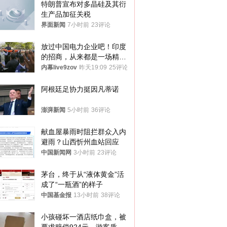
特朗普宣布对多晶硅及其衍
生产品加征关税
界面新闻
7小时前
23评论
放过中国电力企业吧！印度
的招商，从来都是一场精准
收割
内幕live9zov
昨天19:09
25评论
阿根廷足协力挺因凡蒂诺
澎湃新闻
5小时前
36评论
献血屋暴雨时阻拦群众入内
避雨？山西忻州血站回应
中国新闻网
3小时前
23评论
茅台，终于从“液体黄金”活
成了“一瓶酒”的样子
中国基金报
13小时前
38评论
小孩碰坏一酒店纸巾盒，被