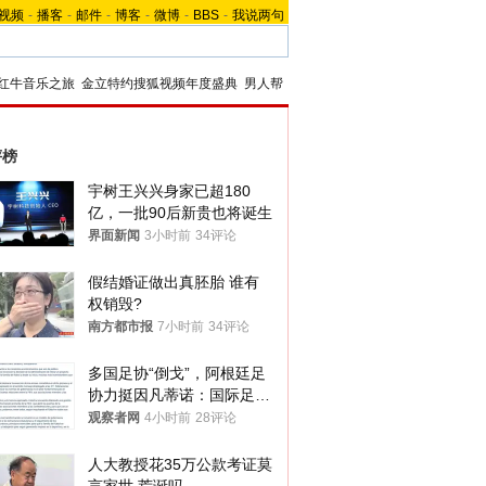
视频
-
播客
-
邮件
-
博客
-
微博
-
BBS
-
我说两句
红牛音乐之旅
金立特约搜狐视频年度盛典
男人帮
评榜
宇树王兴兴身家已超180
亿，一批90后新贵也将诞生
界面新闻
3小时前
34评论
假结婚证做出真胚胎 谁有
权销毁?
南方都市报
7小时前
34评论
多国足协“倒戈”，阿根廷足
协力挺因凡蒂诺：国际足联
今后应继续在其领导下前行
观察者网
4小时前
28评论
人大教授花35万公款考证莫