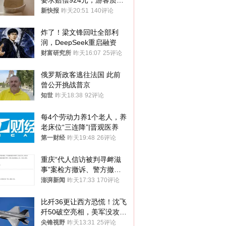
要求赔偿924元，游客质疑
酒店房客物品超高标价，市
新快报
昨天20:51
140评论
监部门：不违规
炸了！梁文锋回吐全部利
润，DeepSeek重启融资
财富研究所
昨天16:07
25评论
俄罗斯政客逃往法国 此前
曾公开挑战普京
知世
昨天18:38
92评论
每4个劳动力养1个老人，养
老床位“三连降”|晋观医养
第一财经
昨天19:48
26评论
重庆“代人信访被判寻衅滋
事”案检方撤诉、警方撤
案，两被告人获国赔
澎湃新闻
昨天17:33
170评论
比歼36更让西方恐慌！沈飞
歼50破空亮相，美军没攻克
的技术被拿下
尖锋视野
昨天13:31
25评论