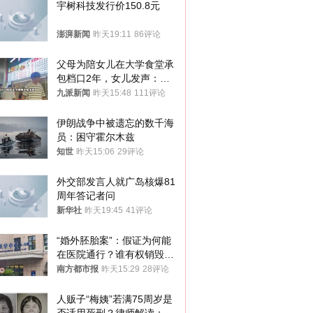
宇树科技发行价150.8元
澎湃新闻
昨天19:11
86评论
父母为陪女儿在大学食堂承
包档口2年，女儿发声：初
衷是为了陪伴，毕业后将不
九派新闻
昨天15:48
111评论
再营业
伊朗战争中被遗忘的数千海
员：困守霍尔木兹
知世
昨天15:06
29评论
外交部发言人就广岛核爆81
周年答记者问
新华社
昨天19:45
41评论
“婚外胚胎案”：假证为何能
在医院通行？谁有权销毁胚
胎？
南方都市报
昨天15:29
28评论
人贩子“梅姨”若满75周岁是