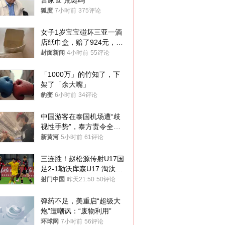
言家世 荒诞吗
狐度
7小时前
375评论
女子1岁宝宝碰坏三亚一酒
店纸巾盒，赔了924元，发
帖吐槽后酒店退还一半的
封面新闻
4小时前
55评论
钱，当地市监局回应
「1000万」的竹知了，下
架了「余大嘴」
豹变
6小时前
34评论
中国游客在泰国机场遭“歧
视性手势”，泰方责令全面
调查，对责任人采取最严厉
新黄河
5小时前
61评论
处分
三连胜！赵松源传射U17国
足2-1勒沃库森U17 淘汰赛
将战河床
射门中国
昨天21:50
50评论
弹药不足，美重启“超级大
炮”遭嘲讽：“废物利用”
环球网
7小时前
56评论