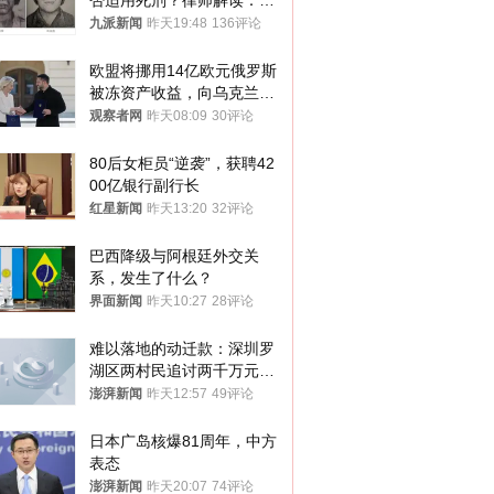
否适用死刑？律师解读：很
大概率不会被判处死刑
九派新闻
昨天19:48
136评论
欧盟将挪用14亿欧元俄罗斯
被冻资产收益，向乌克兰提
供援助
观察者网
昨天08:09
30评论
80后女柜员“逆袭”，获聘42
00亿银行副行长
红星新闻
昨天13:20
32评论
巴西降级与阿根廷外交关
系，发生了什么？
界面新闻
昨天10:27
28评论
难以落地的动迁款：深圳罗
湖区两村民追讨两千万元动
迁款八年未果
澎湃新闻
昨天12:57
49评论
日本广岛核爆81周年，中方
表态
澎湃新闻
昨天20:07
74评论