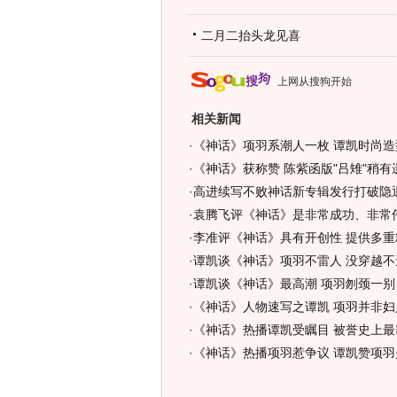
二月二抬头龙见喜
上网从搜狗开始
相关新闻
·
《神话》项羽系潮人一枚 谭凯时尚造
·
《神话》获称赞 陈紫函版"吕雉"稍有遗
·
高进续写不败神话新专辑发行打破隐退
·
袁腾飞评《神话》是非常成功、非常伟
·
李准评《神话》具有开创性 提供多重
·
谭凯谈《神话》项羽不雷人 没穿越不遗
·
谭凯谈《神话》最高潮 项羽刎颈一别
·
《神话》人物速写之谭凯 项羽并非妇人
·
《神话》热播谭凯受瞩目 被誉史上最
·
《神话》热播项羽惹争议 谭凯赞项羽是