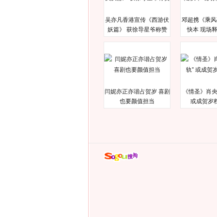
吴亦凡香港宣传《西游伏
邓超携《乘风
妖篇》 获徐导星爷称赞
快本 现场
闫妮亦正亦谐占贺岁 喜剧
《情圣》肖央
也要颜值担当
或成贺岁