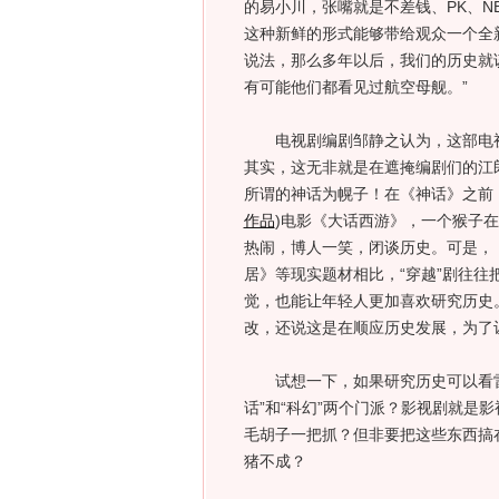
的易小川，张嘴就是不差钱、PK、N
这种新鲜的形式能够带给观众一个全
说法，那么多年以后，我们的历史就
有可能他们都看见过航空母舰。”
电视剧编剧邹静之认为，这部电视
其实，这无非就是在遮掩编剧们的江
所谓的神话为幌子！在《神话》之前，
作品
)
电影《大话西游》，一个猴子在
热闹，博人一笑，闭谈历史。可是，
居》等现实题材相比，“穿越”剧往
觉，也能让年轻人更加喜欢研究历史
改，还说这是在顺应历史发展，为了
试想一下，如果研究历史可以看雷
话”和“科幻”两个门派？影视剧就是
毛胡子一把抓？但非要把这些东西搞
猪不成？