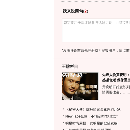
我来说两句
(
2
)
*发表评论前请先注册成为搜狐用户，请点击
王牌栏目
先锋人物黄晓明：
感谢低潮 偶像重
黄晓明开始意识到
情需要改变。……
《秘密天使》陈翔情迷金素恩YURA
NewFace张俪：不怕定型“物质女”
明星时尚周报：女明星的欲望衣橱