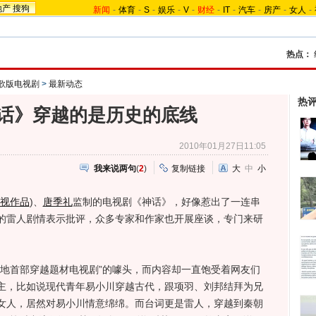
地产
搜狗
新闻
-
体育
-
S
-
娱乐
-
V
-
财经
-
IT
-
汽车
-
房产
-
女人
-
热点：
胡歌版电视剧
>
最新动态
热
话》穿越的是历史的底线
2010年01月27日11:05
我来说两句
(
2
)
复制链接
大
中
小
视作品
)
、
唐季礼
监制的电视剧《神话》，好像惹出了一连串
的雷人剧情表示批评，众多专家和作家也开展座谈，专门来研
。
首部穿越题材电视剧”的噱头，而内容却一直饱受着网友们
主，比如说现代青年易小川穿越古代，跟项羽、刘邦结拜为兄
女人，居然对易小川情意绵绵。而台词更是雷人，穿越到秦朝