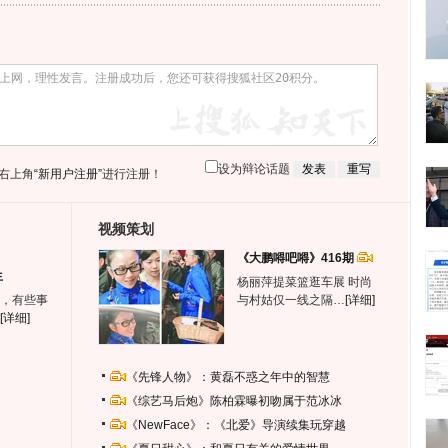
设为辩论话题
右上角
“新用户注册”
进行注册！
视频策划
《大鹏嘚吧嘚》416期
生
杨丽萍提菜篮逛车展 时尚
，有些事
与村姑仅一线之隔…
[详细]
[详细]
《先锋人物》：黄磊不惑之年中的智慧
《综艺马后炮》陈柏霖曝初吻属于范冰冰
《NewFace》：《北爱》导演续集玩穿越