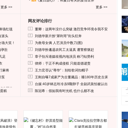
《夏日甜心》：和夏日有关的爱情世界
更多 >>
更多 >>
网友评论排行
1
捧场红毯
董卿：这两年没什么突破 激烈竞争环境令我不安
2
有派头
刘德华新片扮“犀利哥”街头狂奔
3
全场大笑！
为救母女俩 人艺演员中数刀(图)
4
妈孕肚
刘德华扮邋遢农民工太逼真 遭警察驱赶
5
儿足
章子怡斥港媒歧视内地演员 称刁钻势利
6
衣
律师：于正不构成侵权 只能道德谴责
7
打麻将
王力宏否认“辱华”：别给歌词扣帽子
8
所泵
王刚自曝7成家产为古董藏品：睡180年历史古床
9
台媒:40岁林志玲冷冻9颗卵子 全副武装怕被认出
删掉这照片
10
送蛋糕
陈冠希：假如我有时光机 也什么都不改