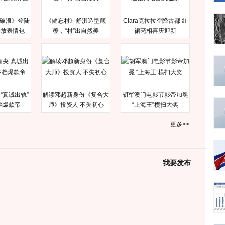
破浪》登陆
《健忘村》舒淇造型颠
Clara克拉拉空降古都 红
释放表情包
覆，“村”出自然美
裙亮相喜庆迎新
“真诚出轨”
解读邓超新身份《复合大
胡军澳门电影节影帝加冕
档爆款帝
师》投资人 不失初心
“上海王”横扫大奖
更多>>
我要发布