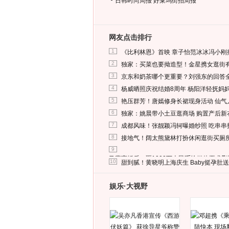
日韩时尚周报
好莱坞街拍周报
网友点击排行
1
《比利林恩》首映 章子怡范冰冰冯小刚
2
独家：买菜也要拗造型！金星携女逛街
3
京东和奶茶哪个更重要？刘强东的回答
4
杨威晒照庆祝结婚8周年 杨阳洋轻抚妈
5
艳压群芳！唐嫣修身长裙现身活动 仙气
6
独家：姚晨带小土豆逛商场 购置产后新
7
成都风味！张靓颖冯轲曝婚纱照 吃串串
8
接地气！阔太熊黛林打扮休闲逛街买厕
9
马蓉离婚后，砸1000万人民币给媒体要求
10
甜到腻！黄晓明上海庆生 Baby挺孕肚
娱乐·大视野