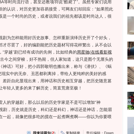
BA等时尚流行语，甚至还教项羽说“酷毙了”。虽然专家们说用
新的认识，对历史更加容易接受，可网友们却回应：“如果照此
该是一个时尚的历史，或者说我们的祖先都该是时尚达人，很
剧为怎样能用好历史故事、怎样重新演绎历史开了个好头，
郎才尽罢了，好的编剧能把历史题材写得花样繁出，从不会以
“穿越”剧已经有成功的先例，比如经典的
周星驰
(
在线看影视
古今之间穿梭，好不热闹，但人家知道，这只是图个无厘头的
《神话》可好，把小四郭敬明也搬出来，称与《潜伏》、《蜗
往把现实中的无奈、丑恶都剥离掉，带给人更纯粹的美好的感
。差距自此显现出来，用神话和历史相互穿越，把历史随意篡
让年轻人更多的来了解历史，简直荒唐至极！
人的穿越剧，那么以后的历史学家是不是可以增加“神
影视剧，历史就是历史，科幻还是科幻，神话还是神话，怎能眉
在一起，就像把很多吃的搅在一起煮啊煮啊——你以为你要喂
我来说两句
(
2
)
复制链接
责任编辑：Dawn