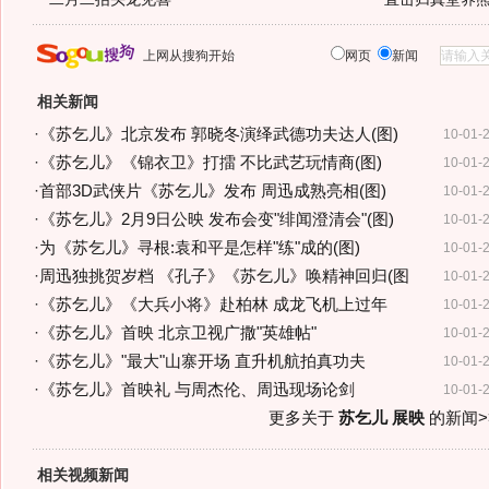
上网从搜狗开始
网页
新闻
相关新闻
·
《苏乞儿》北京发布 郭晓冬演绎武德功夫达人(图)
10-01-
·
《苏乞儿》《锦衣卫》打擂 不比武艺玩情商(图)
10-01-
·
首部3D武侠片《苏乞儿》发布 周迅成熟亮相(图)
10-01-
·
《苏乞儿》2月9日公映 发布会变"绯闻澄清会"(图)
10-01-
·
为《苏乞儿》寻根:袁和平是怎样"练"成的(图)
10-01-
·
周迅独挑贺岁档 《孔子》《苏乞儿》唤精神回归(图
10-01-
·
《苏乞儿》《大兵小将》赴柏林 成龙飞机上过年
10-01-
·
《苏乞儿》首映 北京卫视广撒"英雄帖"
10-01-
·
《苏乞儿》"最大"山寨开场 直升机航拍真功夫
10-01-
·
《苏乞儿》首映礼 与周杰伦、周迅现场论剑
10-01-
更多关于
苏乞儿 展映
的新闻>
相关视频新闻