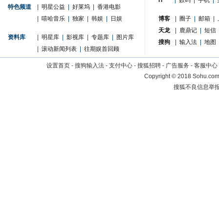
IT
|
数码
|
手机
|
特色频道
|
明星公益
|
好莱坞
|
香港电影
|
嘻哈音乐
|
独家
|
韩娱
|
日娱
博客
|
圈子
|
邮箱
|
天龙
|
鹿鼎记
|
短信
资料库
|
明星库
|
影视库
|
专题库
|
图片库
搜狗
|
输入法
|
地图
|
滚动新闻列表
|
往期娱首回顾
设置首页
-
搜狗输入法
-
支付中心
-
搜狐招聘
-
广告服务
-
客服中心
Copyright
©
2018 Sohu.com 
搜狐不良信息举