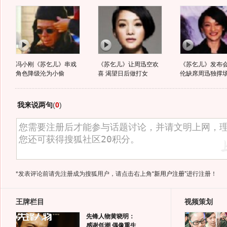
冯小刚《苏乞儿》串戏
《苏乞儿》让周迅空欢
《苏乞儿》发布会
角色降级沦为小偷
喜 渴望日后做打女
伦缺席周迅独撑
我来说两句
(
0
)
*发表评论前请先注册成为搜狐用户，请点击右上角
“新用户注册”
进行注册！
王牌栏目
视频策划
先锋人物黄晓明：
感谢低潮 偶像重生