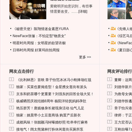
黄晓明开始意识到，有些事
情需要改变。……
[详细]
《秘密天使》陈翔情迷金素恩YURA
《先锋人
NewFace张俪：不怕定型“物质女”
《综艺马
明星时尚周报：女明星的欲望衣橱
《NewF
日韩时尚周报
好莱坞街拍周报
《夏日甜
更多 >>
网友点击排行
网友评论排行
1
1
《比利林恩》首映 章子怡范冰冰冯小刚捧场红毯
董卿：这两
2
2
独家：买菜也要拗造型！金星携女逛街有派头
刘德华新片
3
3
京东和奶茶哪个更重要？刘强东的回答全场大笑！
为救母女俩
4
4
杨威晒照庆祝结婚8周年 杨阳洋轻抚妈妈孕肚
刘德华扮邋
5
5
艳压群芳！唐嫣修身长裙现身活动 仙气儿足
章子怡斥港
6
6
独家：姚晨带小土豆逛商场 购置产后新衣
律师：于正
7
7
成都风味！张靓颖冯轲曝婚纱照 吃串串打麻将
王力宏否认
8
8
接地气！阔太熊黛林打扮休闲逛街买厕所泵
王刚自曝7