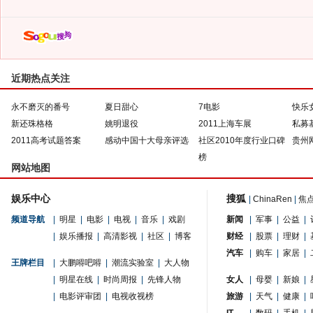
近期热点关注
永不磨灭的番号
夏日甜心
7电影
快乐
新还珠格格
姚明退役
2011上海车展
私募
2011高考试题答案
感动中国十大母亲评选
社区2010年度行业口碑
贵州
榜
网站地图
娱乐中心
搜狐
|
ChinaRen
|
焦
频道导航
|
明星
|
电影
|
电视
|
音乐
|
戏剧
新闻
|
军事
|
公益
|
|
娱乐播报
|
高清影视
|
社区
|
博客
财经
|
股票
|
理财
|
汽车
|
购车
|
家居
|
王牌栏目
|
大鹏嘚吧嘚
|
潮流实验室
|
大人物
|
明星在线
|
时尚周报
|
先锋人物
女人
|
母婴
|
新娘
|
|
电影评审团
|
电视收视榜
旅游
|
天气
|
健康
|