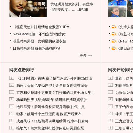
黄晓明开始意识到，有些事
情需要改变。……
[详细]
《秘密天使》陈翔情迷金素恩YURA
《先锋人
NewFace张俪：不怕定型“物质女”
《综艺马
明星时尚周报：女明星的欲望衣橱
《NewF
日韩时尚周报
好莱坞街拍周报
《夏日甜
更多 >>
网友点击排行
网友评论排行
1
1
《比利林恩》首映 章子怡范冰冰冯小刚捧场红毯
董卿：这两
2
2
独家：买菜也要拗造型！金星携女逛街有派头
刘德华新片
3
3
京东和奶茶哪个更重要？刘强东的回答全场大笑！
为救母女俩
4
4
杨威晒照庆祝结婚8周年 杨阳洋轻抚妈妈孕肚
刘德华扮邋
5
5
艳压群芳！唐嫣修身长裙现身活动 仙气儿足
章子怡斥港
6
6
独家：姚晨带小土豆逛商场 购置产后新衣
律师：于正
7
7
成都风味！张靓颖冯轲曝婚纱照 吃串串打麻将
王力宏否认
8
8
接地气！阔太熊黛林打扮休闲逛街买厕所泵
王刚自曝7