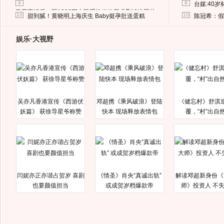
9
9
台媒:40
马蓉离婚后，砸1000万人民币给媒体要求删掉这照片
10
10
甜到腻！黄晓明上海庆生 Baby挺孕肚送蛋糕
陈冠希：假
娱乐·大视野
吴亦凡香港宣传《西游伏
邓超携《乘风破浪》登陆
《健忘村》舒淇
妖篇》 获徐导星爷称赞
快本 现场释放表情包
覆，“村”出自
闫妮亦正亦谐占贺岁 喜剧
《情圣》肖央“真诚出轨”
解读邓超新身份《
也要颜值担当
或成贺岁档爆款帝
师》投资人 不