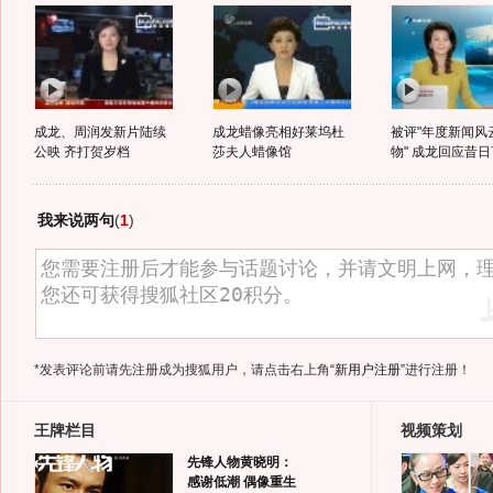
成龙、周润发新片陆续
成龙蜡像亮相好莱坞杜
被评"年度新闻风
公映 齐打贺岁档
莎夫人蜡像馆
物" 成龙回应昔
我来说两句
(
1
)
*发表评论前请先注册成为搜狐用户，请点击右上角
“新用户注册”
进行注册！
王牌栏目
视频策划
先锋人物黄晓明：
感谢低潮 偶像重生