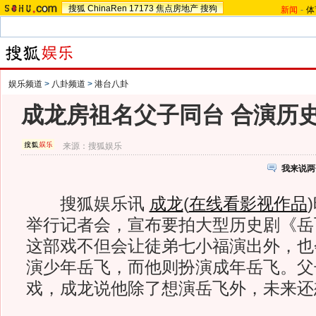
搜狐
ChinaRen
17173
焦点房地产
搜狗
新闻
-
体
娱乐频道
>
八卦频道
>
港台八卦
成龙房祖名父子同台 合演历
来源：
搜狐娱乐
我来说两
搜狐娱乐讯
成龙
(
在线看影视作品
)
举行记者会，宣布要拍大型历史剧《岳
这部戏不但会让徒弟七小福演出外，也
演少年岳飞，而他则扮演成年岳飞。父
戏，成龙说他除了想演岳飞外，未来还