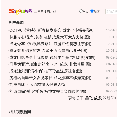
上网从搜狗开始
网页
新闻
相关新闻
·
CCTV6《首映》新春贺岁晚会 成龙七小福齐亮相
10-01-
·
林鹏专心唱片"冷落"电影 成龙大哥大方力挺(图)
10-01-
·
成龙做客《影视风云路》 浪漫回忆初恋往事(图)
10-01-
·
成龙禁儿媳剪短发 希望王力宏是自己儿子(图)
10-01-
·
成龙电影亲身上阵肉搏 钱包里全是房祖名照片(图)
09-12-
·
群星为亚运加油 房祖名:"少年成龙"非我莫属(图)
09-11-
·
成龙邀刘翔"演小偷" 拍下珍品送房祖名(图)
09-11-
·
房祖名自曝带女友见家长 成龙嫌弃不够漂亮(图)
09-10-
·
刘谦自比岳飞 蹿红遭人恨被人冤
09-03-
·
刘谦自喻"岳飞"受冤 写博文抨击负面传闻(图)
09-03-
更多关于
岳飞 成龙
的新闻>
相关视频新闻