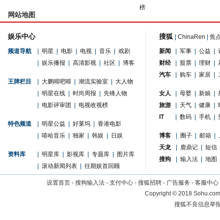
榜
网站地图
娱乐中心
搜狐
|
ChinaRen
|
焦
频道导航
|
明星
|
电影
|
电视
|
音乐
|
戏剧
新闻
|
军事
|
公益
|
|
娱乐播报
|
高清影视
|
社区
|
博客
财经
|
股票
|
理财
|
汽车
|
购车
|
家居
|
王牌栏目
|
大鹏嘚吧嘚
|
潮流实验室
|
大人物
|
明星在线
|
时尚周报
|
先锋人物
女人
|
母婴
|
新娘
|
|
电影评审团
|
电视收视榜
旅游
|
天气
|
健康
|
IT
|
数码
|
手机
|
特色频道
|
明星公益
|
好莱坞
|
香港电影
|
嘻哈音乐
|
独家
|
韩娱
|
日娱
博客
|
圈子
|
邮箱
|
天龙
|
鹿鼎记
|
短信
资料库
|
明星库
|
影视库
|
专题库
|
图片库
搜狗
|
输入法
|
地图
|
滚动新闻列表
|
往期娱首回顾
设置首页
-
搜狗输入法
-
支付中心
-
搜狐招聘
-
广告服务
-
客服中心
Copyright
©
2018 Sohu.com 
搜狐不良信息举