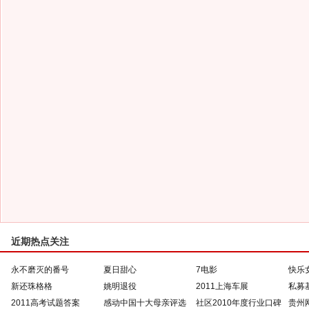
近期热点关注
永不磨灭的番号
夏日甜心
7电影
快乐
新还珠格格
姚明退役
2011上海车展
私募
2011高考试题答案
感动中国十大母亲评选
社区2010年度行业口碑
贵州