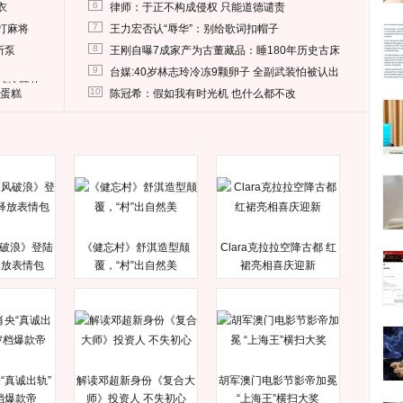
6
衣
律师：于正不构成侵权 只能道德谴责
7
打麻将
王力宏否认“辱华”：别给歌词扣帽子
8
所泵
王刚自曝7成家产为古董藏品：睡180年历史古床
9
台媒:40岁林志玲冷冻9颗卵子 全副武装怕被认出
删掉这照片
10
送蛋糕
陈冠希：假如我有时光机 也什么都不改
破浪》登陆
《健忘村》舒淇造型颠
Clara克拉拉空降古都 红
释放表情包
覆，“村”出自然美
裙亮相喜庆迎新
“真诚出轨”
解读邓超新身份《复合大
胡军澳门电影节影帝加冕
档爆款帝
师》投资人 不失初心
“上海王”横扫大奖