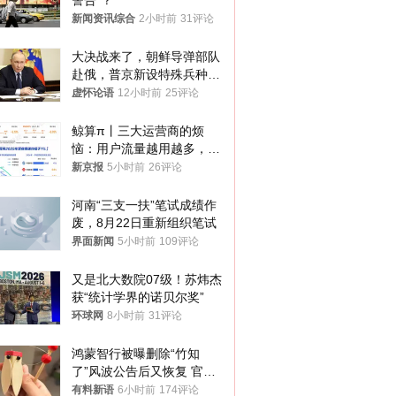
警告”？
新闻资讯综合
2小时前
31评论
大决战来了，朝鲜导弹部队
赴俄，普京新设特殊兵种，
76岁老将扛旗
虚怀论语
12小时前
25评论
鲸算π丨三大运营商的烦
恼：用户流量越用越多，收
入却越来越少
新京报
5小时前
26评论
河南“三支一扶”笔试成绩作
废，8月22日重新组织笔试
界面新闻
5小时前
109评论
又是北大数院07级！苏炜杰
获“统计学界的诺贝尔奖”
环球网
8小时前
31评论
鸿蒙智行被曝删除“竹知
了”风波公告后又恢复 官媒
曾力挺：劝华为要大度的，
有料新语
6小时前
174评论