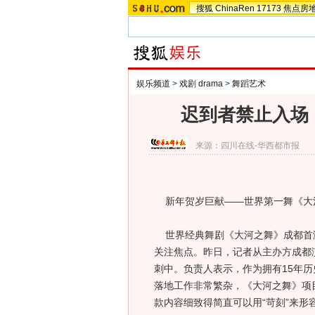
搜狐
ChinaRen
17173
焦点房
娱乐频道
>
戏剧 drama
>
舞蹈艺术
迟到者禁止入场
来源：
四川在线-华西都市报
新年贺岁巨献——世界第一舞《大
世界经典舞剧《大河之舞》成都首
关注焦点。昨日，记者从主办方成都
刺中。负责人表示，作为拥有15年历
落地工作非常繁杂，《大河之舞》项
款内容细致得简直可以用“苛刻”来形