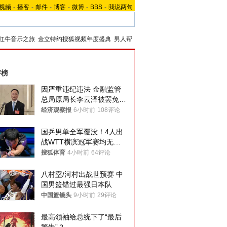
视频
-
播客
-
邮件
-
博客
-
微博
-
BBS
-
我说两句
红牛音乐之旅
金立特约搜狐视频年度盛典
男人帮
评榜
因严重违纪违法 金融监管
总局原局长李云泽被罢免全
国人大代表
经济观察报
6小时前
108评论
国乒男单全军覆没！4人出
战WTT横滨冠军赛均无缘
八强
搜狐体育
4小时前
64评论
八村塁/河村出战世预赛 中
国男篮错过最强日本队
中国篮镜头
9小时前
29评论
最高领袖给总统下了“最后