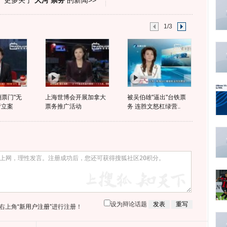
更多关于
大河 票务
的新闻>>
1/3
倒票门"无
上海世博会开展加拿大
被吴伯雄"逼出"台铁票
请立案
票务推广活动
务 连胜文怒杠绿营..
设为辩论话题
右上角
“新用户注册”
进行注册！