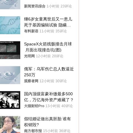
新闻资讯综合
1小时前
23评论
继6岁女童离世后又一患儿
死于基因编辑试验 隐瞒一
年才对外披露
有料新语
11小时前
35评论
SpaceX火箭残骸撞击月球
 月面出现撞击坑(图)
光明网
12小时前
20评论
俄军：乌军伤亡总人数逼近
250万
观察者网
12小时前
30评论
国内顶级富豪补缴最多500
亿，万亿海外资产难藏了？
大猫财经Pro
13小时前
40评论
假结婚证做出真胚胎 谁有
权销毁?
南方都市报
15小时前
36评论