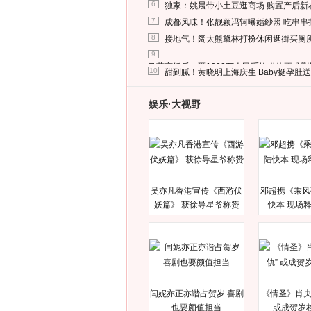
6
独家：姚晨带小土豆逛商场 购置产后新
7
成都风味！张靓颖冯轲曝婚纱照 吃串串
8
接地气！阔太熊黛林打扮休闲逛街买厕
9
马蓉离婚后，砸1000万人民币给媒体要求
10
甜到腻！黄晓明上海庆生 Baby挺孕肚
娱乐·大视野
吴亦凡香港宣传《西游伏
邓超携《乘风
妖篇》 获徐导星爷称赞
快本 现场
闫妮亦正亦谐占贺岁 喜剧
《情圣》肖央
也要颜值担当
或成贺岁