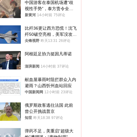
中国游客在泰国机场遭“歧
视性手势”，泰方责令全面
调查，对责任人采取最严厉
新黄河
14小时前
75评论
处分
比歼36更让西方恐慌！沈飞
歼50破空亮相，美军没攻克
的技术被拿下
尖锋视野
昨天13:31
26评论
阿根廷足协力挺因凡蒂诺
澎湃新闻
14小时前
37评论
献血屋暴雨时阻拦群众入内
避雨？山西忻州血站回应
中国新闻网
12小时前
23评论
俄罗斯政客逃往法国 此前
曾公开挑战普京
知世
昨天18:38
97评论
弹药不足，美重启“超级大