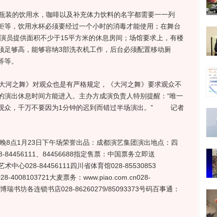
瓶装的饮用水，咖啡以及补充体力饮料的名字都需要一一列
柜等，饮用水杯必须要经过一个小时的消毒才能使用；在舞台
要演员提供面积不少于15平方米的休息房间；场馆要求上，有楼
须足够高，能够容纳3部洗衣机工作，后台必须配置移动厕
等等。
大河之舞》对观众也是有严格规定，《大河之舞》要求观众不
的演出休息时间方能进入。主办方成演负责人特别提醒：“唯一
观众，千万不要因为1分钟的迟到而错过半场演出。” 记者
日晚8点1月23日下午场荣誉出品：成都演艺集团演出地点：四
4456111、84456688指定售票：中国票务立即送
术中心028-84456111四川省体育馆028-85530853
028-4008103721大麦票务：www.piao.com.cn028-
088博瑞书坊各连锁书店028-86260279/85093373号码百事通：