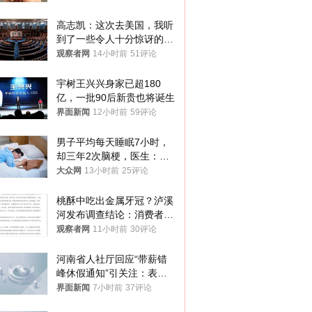
你们适不适合？
高志凯：这次去美国，我听
到了一些令人十分惊讶的消
息
观察者网
14小时前
51评论
宇树王兴兴身家已超180
亿，一批90后新贵也将诞生
界面新闻
12小时前
59评论
男子平均每天睡眠7小时，
却三年2次脑梗，医生：这
样睡觉更伤身
大众网
13小时前
25评论
桃酥中吃出金属牙冠？泸溪
河发布调查结论：消费者已
澄清，所发视频情况不属实
观察者网
11小时前
30评论
河南省人社厅回应“带薪错
峰休假通知”引关注：表述
不够准确，待修改后印发
界面新闻
7小时前
37评论