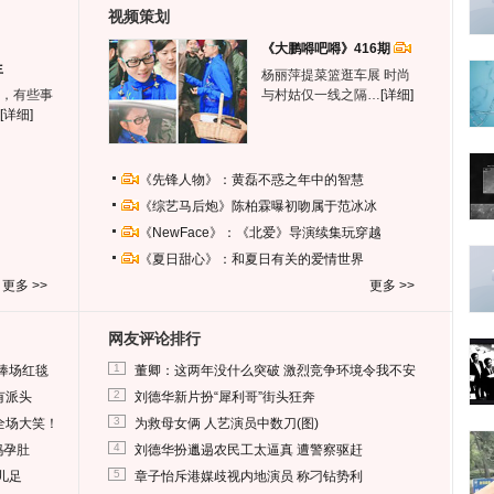
视频策划
《大鹏嘚吧嘚》416期
生
杨丽萍提菜篮逛车展 时尚
，有些事
与村姑仅一线之隔…
[详细]
[详细]
《先锋人物》：黄磊不惑之年中的智慧
《综艺马后炮》陈柏霖曝初吻属于范冰冰
《NewFace》：《北爱》导演续集玩穿越
《夏日甜心》：和夏日有关的爱情世界
更多 >>
更多 >>
网友评论排行
1
捧场红毯
董卿：这两年没什么突破 激烈竞争环境令我不安
2
有派头
刘德华新片扮“犀利哥”街头狂奔
3
全场大笑！
为救母女俩 人艺演员中数刀(图)
4
妈孕肚
刘德华扮邋遢农民工太逼真 遭警察驱赶
5
儿足
章子怡斥港媒歧视内地演员 称刁钻势利