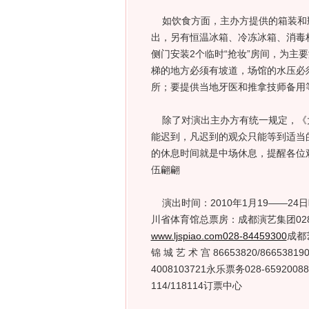
如饮食方面，主办方提供的箱装和
出，另有恒温冰箱、冷冻冰箱、消毒
侧门安装2个临时“抢妆”房间，为主
梯的地方必须有坡道，场馆的水压必
所；要提供当地牙医和推拿技师备用
除了对演出主办方有统一规定，《
能迟到，凡迟到的观众只能等到适当
的休息时间就是中场休息，提醒各位
伍翩翩
演出时间：2010年1月19——24
川省体育馆总票房：成都演艺集团028-8
www.ljspiao.com028-84459300
成都艺
锦 城 艺 术 宫 86653820/86653819
4008103721永乐票务028-65920
114/118114订票中心