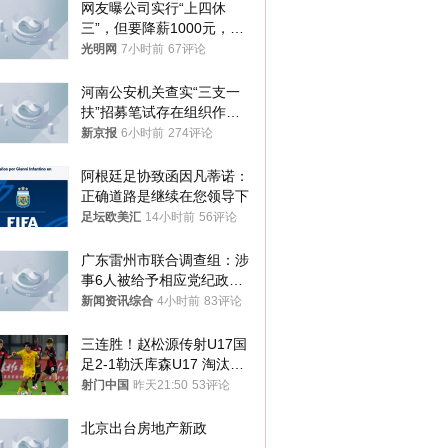
网友曝公司实行“上四休
三”，但要降薪1000元，不
接受只能辞职
光明网
7小时前
67评论
河南公安机关查实“三支一
扶”招募笔试存在组织作弊
犯罪行为
新京报
6小时前
274评论
阿根廷足协致函因凡蒂诺：
正确道路是继续在您领导下
足坛欧美汇
14小时前
56评论
广东雷州市联合调查组：涉
事6人被给予相应党纪政务
处分和组织处理
新闻资讯综合
4小时前
83评论
三连胜！赵松源传射U17国
足2-1勒沃库森U17 淘汰赛
将战河床
射门中国
昨天21:50
53评论
北京出台房地产新政