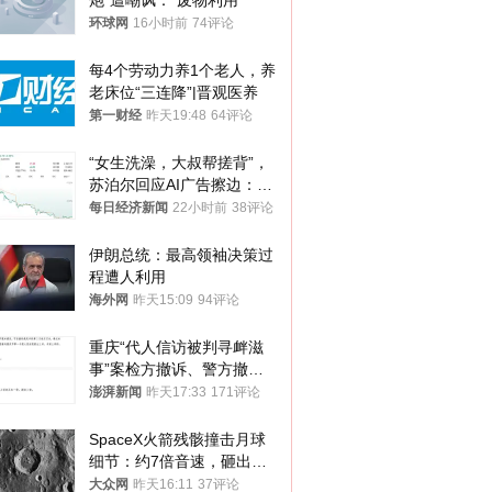
炮”遭嘲讽：“废物利用”
环球网
16小时前
74评论
每4个劳动力养1个老人，养
老床位“三连降”|晋观医养
第一财经
昨天19:48
64评论
“女生洗澡，大叔帮搓背”，
苏泊尔回应AI广告擦边：视
频全下架，已强化内容管理
每日经济新闻
22小时前
38评论
与审核
伊朗总统：最高领袖决策过
程遭人利用
海外网
昨天15:09
94评论
重庆“代人信访被判寻衅滋
事”案检方撤诉、警方撤
案，两被告人获国赔
澎湃新闻
昨天17:33
171评论
SpaceX火箭残骸撞击月球
细节：约7倍音速，砸出直
径约30米撞击坑
大众网
昨天16:11
37评论