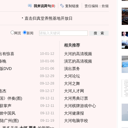
我来说两句
(
0
)
复制链接
责任编辑：炊烟
直击归真堂养熊基地开放日
网页
新闻
相关推荐
出有惊喜
大河的高清视频
10-01-12
春晚
演艺的高清视频
10-01-06
版DVD
演出票务
10-01-06
大河论坛
09-12-29
大河之舞
09-12-28
连杰
大河人才网
09-12-17
国》伴奏(图)
大河秀典订票
09-12-11
获掌声
大河棋牌游戏中心
09-12-11
掀中国风
大河健康报
09-12-11
陆广州(图)
大河电脑学校
09-11-19