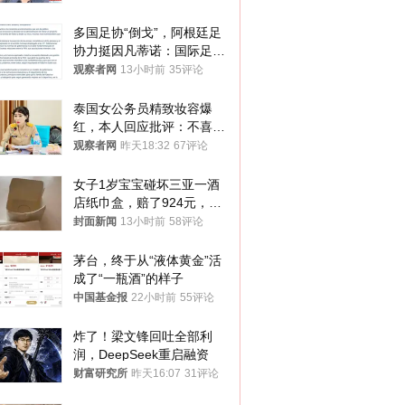
多国足协“倒戈”，阿根廷足
协力挺因凡蒂诺：国际足联
今后应继续在其领导下前行
观察者网
13小时前
35评论
泰国女公务员精致妆容爆
红，本人回应批评：不喜欢
就别看
观察者网
昨天18:32
67评论
女子1岁宝宝碰坏三亚一酒
店纸巾盒，赔了924元，发
帖吐槽后酒店退还一半的
封面新闻
13小时前
58评论
钱，当地市监局回应
茅台，终于从“液体黄金”活
成了“一瓶酒”的样子
中国基金报
22小时前
55评论
炸了！梁文锋回吐全部利
润，DeepSeek重启融资
财富研究所
昨天16:07
31评论