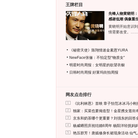
王牌栏目
先锋人物黄晓明：
感谢低潮 偶像重
黄晓明开始意识到
情需要改变。……
《秘密天使》陈翔情迷金素恩YURA
NewFace张俪：不怕定型“物质女”
明星时尚周报：女明星的欲望衣橱
日韩时尚周报
好莱坞街拍周报
网友点击排行
1
《比利林恩》首映 章子怡范冰冰冯小刚
2
独家：买菜也要拗造型！金星携女逛街
3
京东和奶茶哪个更重要？刘强东的回答
4
杨威晒照庆祝结婚8周年 杨阳洋轻抚妈
5
艳压群芳！唐嫣修身长裙现身活动 仙气