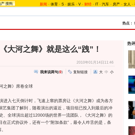
地产
搜狗
新闻
-
体育
-
S
-
娱乐
-
V
-
财经
-
IT
-
汽车
-
房产
-
女人
-
热点：
热
 《大河之舞》就是这么“跩”！
2010年01月14日11:46
我来说两句
(
0
)
复制链接
大
中
小
河之舞》席卷全球
演进入七天倒计时，飞速上窜的票房让《大河之舞》成为各方
演艺集团了解到，随着演出的逼近，项目组已投入到最后的冲
史、全球演出超过12000场的世界一流团队，《大河之舞》的
目在正式协议外，还有一个“附加条款”，最令人咋舌的是，条
容。