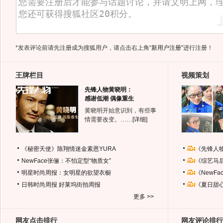
*发表评论前请先注册成为搜狐用户，请点击右上角
“新用户注册”
进行注册！
王牌栏目
视频策划
先锋人物黄晓明：
感谢低潮 偶像重生
黄晓明开始意识到，有些事
情需要改变。……
[详细]
《秘密天使》陈翔情迷金素恩YURA
《先锋人
NewFace张俪：不怕定型“物质女”
《综艺马
明星时尚周报：女明星的欲望衣橱
《NewF
日韩时尚周报
好莱坞街拍周报
《夏日甜
更多 >>
网友点击排行
网友评论排行