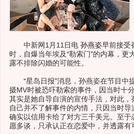
中新网1月11日电
孙燕姿
早前接受
时，自爆当年埃及“勒索门”的内幕，更
露不排除闪婚的可能性。
“星岛日报”消息，孙燕姿在节目中
摄MV时被恐吓勒索的事件，因当时十
其实是她自导自演的宣传手法，对此，
自己并不了解事件的内情，只因当时导
确实以信用卡给了对方三千美元。至于
愿多谈，只承认正在恋爱中，并透露有