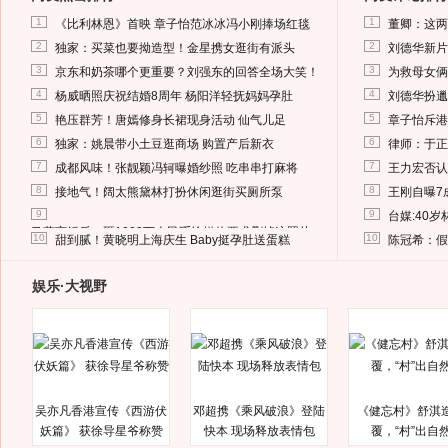
1
1
《比利林恩》首映 章子怡范冰冰冯小刚捧场红毯
董卿：这两
2
2
独家：买菜也要拗造型！金星携女逛街有派头
刘德华新片
3
3
京东和奶茶哪个更重要？刘强东的回答全场大笑！
为救母女俩
4
4
杨威晒照庆祝结婚8周年 杨阳洋轻抚妈妈孕肚
刘德华扮邋
5
5
艳压群芳！唐嫣修身长裙现身活动 仙气儿足
章子怡斥港
6
6
独家：姚晨带小土豆逛商场 购置产后新衣
律师：于正
7
7
成都风味！张靓颖冯轲曝婚纱照 吃串串打麻将
王力宏否认
8
8
接地气！阔太熊黛林打扮休闲逛街买厕所泵
王刚自曝7
9
9
台媒:40
马蓉离婚后，砸1000万人民币给媒体要求删掉这照片
10
10
甜到腻！黄晓明上海庆生 Baby挺孕肚送蛋糕
陈冠希：假
娱乐·大视野
吴亦凡香港宣传《西游伏
邓超携《乘风破浪》登陆
《健忘村》舒淇
妖篇》 获徐导星爷称赞
快本 现场释放表情包
覆，“村”出自