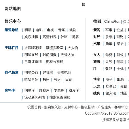
榜
网站地图
娱乐中心
搜狐
|
ChinaRen
|
焦
频道导航
|
明星
|
电影
|
电视
|
音乐
|
戏剧
新闻
|
军事
|
公益
|
|
娱乐播报
|
高清影视
|
社区
|
博客
财经
|
股票
|
理财
|
汽车
|
购车
|
家居
|
王牌栏目
|
大鹏嘚吧嘚
|
潮流实验室
|
大人物
|
明星在线
|
时尚周报
|
先锋人物
女人
|
母婴
|
新娘
|
|
电影评审团
|
电视收视榜
旅游
|
天气
|
健康
|
IT
|
数码
|
手机
|
特色频道
|
明星公益
|
好莱坞
|
香港电影
|
嘻哈音乐
|
独家
|
韩娱
|
日娱
博客
|
圈子
|
邮箱
|
天龙
|
鹿鼎记
|
短信
资料库
|
明星库
|
影视库
|
专题库
|
图片库
搜狗
|
输入法
|
地图
|
滚动新闻列表
|
往期娱首回顾
设置首页
-
搜狗输入法
-
支付中心
-
搜狐招聘
-
广告服务
-
客服中心
Copyright
©
2018 Sohu.com 
搜狐不良信息举