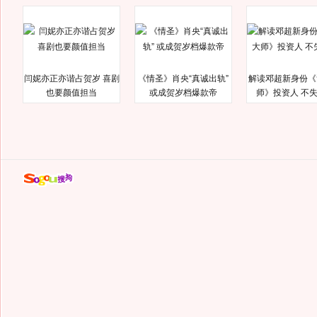
闫妮亦正亦谐占贺岁 喜剧
《情圣》肖央“真诚出轨”
解读邓超新身份《
也要颜值担当
或成贺岁档爆款帝
师》投资人 不