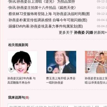
·
快讯:孙燕姿台上清唱《逆光》 为拍品加持
09-12-
·
快讯:孙燕姿主拍第十八件拍品《嫣然天使》
09-12-
·
蔡依林72变服饰将登陆上海 与孙燕姿决战时尚圈(图
09-12-
·
孙燕姿朴素宣传低调谈感情 自曝今年可能闪婚(图)
09-04-
·
踢爆EMI内幕:孙燕姿埃及暴力事件纯属策划(图)
08-04-
更多关于
孙燕姿 闪婚
的新闻>
相关视频新闻
孙燕姿沉寂2年内幕 与
费玉清上海开唱 从李谷
孙燕姿变女战士
高层翻脸不再合作
一唱到孙燕姿
唱 以华美造型示
我来说两句
(
0
)