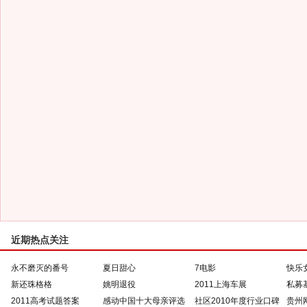
近期热点关注
永不磨灭的番号
夏日甜心
7电影
快乐
新还珠格格
姚明退役
2011上海车展
私募
2011高考试题答案
感动中国十大母亲评选
社区2010年度行业口碑
贵州