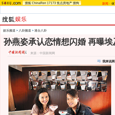
搜狐
ChinaRen
17173
焦点房地产
搜狗
新闻
-
体
娱乐频道
>
八卦频道
>
港台八卦
孙燕姿承认恋情想闪婚 再曝埃
来源：
中国新闻网
我来说两