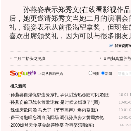
孙燕姿表示
郑秀文
(
在线看影视作品
后，她更邀请郑秀文当她二月的演唱会
礼，燕姿表示从前很渴望拿奖，但现在
喜欢出席颁奖礼，因为可以与很多朋友
我来说两
二月二抬头龙见喜
直击归真堂养
上网从搜狗开始
网页
新闻
相关新闻
·
孙燕姿自爆忧郁边缘挣扎 承认甜蜜热恋随时闪婚(图
10-01-
·
孙燕姿前卫战衣箍歌迷称"是时候谈婚事了"(图)
10-01-
·
魏佳庆欲闪婚 马天宇《节节高声》爆内幕(图)
10-01-
·
费玉清翻唱忘词自我圆场 调侃孙燕姿大赞周杰伦
10-01-
·
2009嫣然天使基金慈善晚宴 孙燕姿演唱(图)
09-12-