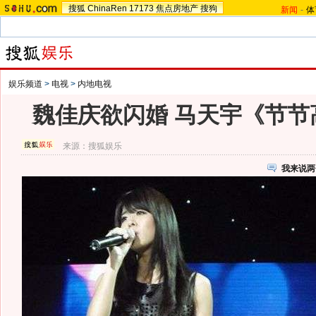
搜狐
ChinaRen
17173
焦点房地产
搜狗
新闻
-
体
娱乐频道
>
电视
>
内地电视
魏佳庆欲闪婚 马天宇《节节
来源：
搜狐娱乐
我来说两