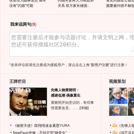
徐若瑄为婚事发愁 基本
闪婚夫妻两人为表姐弟
黄奕闪婚老公疑
没有"闪婚"可能
关系 双方家长碰面..
频繁被问很不耐
我来说两句
(
0
)
*发表评论前请先注册成为搜狐用户，请点击右上角
“新用户注册”
进行注册！
王牌栏目
视频策划
先锋人物黄晓明：
感谢低潮 偶像重生
黄晓明开始意识到，有些事
情需要改变。……
[详细]
《秘密天使》陈翔情迷金素恩YURA
《先锋人
NewFace张俪：不怕定型“物质女”
《综艺马