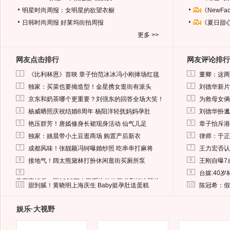
明星时尚周报：女明星的欲望衣橱
《NewF
日韩时尚周报
好莱坞街拍周报
《夏日甜
更多 >>
网友点击排行
网友评论排行
1
1
《比利林恩》首映 章子怡范冰冰冯小刚捧场红毯
董卿：这两
2
2
独家：买菜也要拗造型！金星携女逛街有派头
刘德华新片
3
3
京东和奶茶哪个更重要？刘强东的回答全场大笑！
为救母女俩
4
4
杨威晒照庆祝结婚8周年 杨阳洋轻抚妈妈孕肚
刘德华扮邋
5
5
艳压群芳！唐嫣修身长裙现身活动 仙气儿足
章子怡斥港
6
6
独家：姚晨带小土豆逛商场 购置产后新衣
律师：于正
7
7
成都风味！张靓颖冯轲曝婚纱照 吃串串打麻将
王力宏否认
8
8
接地气！阔太熊黛林打扮休闲逛街买厕所泵
王刚自曝7
9
9
台媒:40
马蓉离婚后，砸1000万人民币给媒体要求删掉这照片
10
10
甜到腻！黄晓明上海庆生 Baby挺孕肚送蛋糕
陈冠希：假
娱乐·大视野