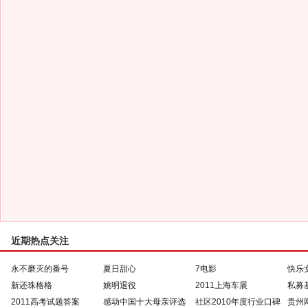
近期热点关注
永不磨灭的番号
夏日甜心
7电影
快乐
新还珠格格
姚明退役
2011上海车展
私募
2011高考试题答案
感动中国十大母亲评选
社区2010年度行业口碑
贵州