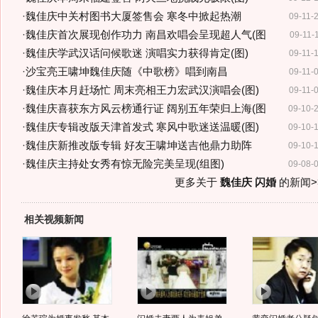
·
魏佳庆中关村图书大厦签售会 寒冬中掀起热潮
09-11-
·
魏佳庆首次展现创作功力 南昌欢唱会呈现超人气(图
09-11-
·
魏佳庆学武汉话问候歌迷 演唱实力获得肯定(图)
09-11-
·
沙宝亮王啸坤魏佳庆随《中歌榜》唱到南昌
09-11-
·
魏佳庆本月赶场忙 周末亮相王力宏武汉演唱会(图)
09-11-
·
魏佳庆喜获东方风云榜通行证 阔别五年荣归上海(图
09-10-
·
魏佳庆专辑改版天津首发式 寒风中歌迷送温暖(图)
09-10-
·
魏佳庆新推改版专辑 好友王啸坤送吉他鼎力助阵
09-10-
·
魏佳庆主持处女秀有惊无险完美呈现(组图)
09-08-
更多关于
魏佳庆 闪婚
的新闻>
相关视频新闻