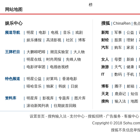
榜
网站地图
娱乐中心
搜狐
|
ChinaRen
|
焦
频道导航
|
明星
|
电影
|
电视
|
音乐
|
戏剧
新闻
|
军事
|
公益
|
|
娱乐播报
|
高清影视
|
社区
|
博客
财经
|
股票
|
理财
|
汽车
|
购车
|
家居
|
王牌栏目
|
大鹏嘚吧嘚
|
潮流实验室
|
大人物
|
明星在线
|
时尚周报
|
先锋人物
女人
|
母婴
|
新娘
|
|
电影评审团
|
电视收视榜
旅游
|
天气
|
健康
|
IT
|
数码
|
手机
|
特色频道
|
明星公益
|
好莱坞
|
香港电影
|
嘻哈音乐
|
独家
|
韩娱
|
日娱
博客
|
圈子
|
邮箱
|
天龙
|
鹿鼎记
|
短信
资料库
|
明星库
|
影视库
|
专题库
|
图片库
搜狗
|
输入法
|
地图
|
滚动新闻列表
|
往期娱首回顾
设置首页
-
搜狗输入法
-
支付中心
-
搜狐招聘
-
广告服务
-
客服中心
Copyright
©
2018 Sohu.com 
搜狐不良信息举