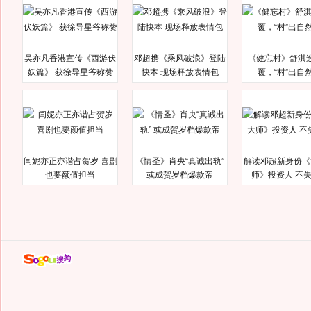
吴亦凡香港宣传《西游伏
邓超携《乘风破浪》登陆
《健忘村》舒淇
妖篇》 获徐导星爷称赞
快本 现场释放表情包
覆，“村”出自
闫妮亦正亦谐占贺岁 喜剧
《情圣》肖央“真诚出轨”
解读邓超新身份《
也要颜值担当
或成贺岁档爆款帝
师》投资人 不