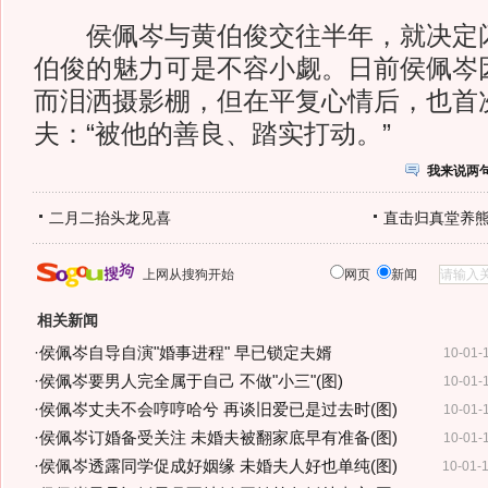
侯佩岑与黄伯俊交往半年，就决定闪
伯俊的魅力可是不容小觑。日前侯佩岑
而泪洒摄影棚，但在平复心情后，也首
夫：“被他的善良、踏实打动。”
我来说两
二月二抬头龙见喜
直击归真堂养
上网从搜狗开始
网页
新闻
相关新闻
·
侯佩岑自导自演"婚事进程" 早已锁定夫婿
10-01-
·
侯佩岑要男人完全属于自己 不做"小三"(图)
10-01-
·
侯佩岑丈夫不会哼哼哈兮 再谈旧爱已是过去时(图)
10-01-
·
侯佩岑订婚备受关注 未婚夫被翻家底早有准备(图)
10-01-
·
侯佩岑透露同学促成好姻缘 未婚夫人好也单纯(图)
10-01-