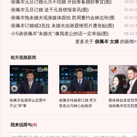
·
侯佩岑元旦订婚元月不结婚 开始筹备婚纱事宜(图)
10-01-
·
侯佩岑元旦订婚 送千元喜饼报喜讯(图)
10-01-
·
侯佩岑拖未婚夫现身媒体跟拍 胜周董约会林志玲(图
10-01-
·
侯佩岑订婚戒3克拉 未婚夫似谢霆锋照片遭张贴(图)
09-12-
·
小S谈侯佩岑"未婚夫":像我老公的话一定幸福(图)
09-12-
更多关于
侯佩岑 女婿
的新闻>
相关视频新闻
侯佩岑低调承认恋爱中
侯佩岑传秘密订婚 男方
蔡依林短发造型亮
不认"孕"事
曾差点与林心如相亲
福侯佩岑坦言想
我来说两句
(
0
)