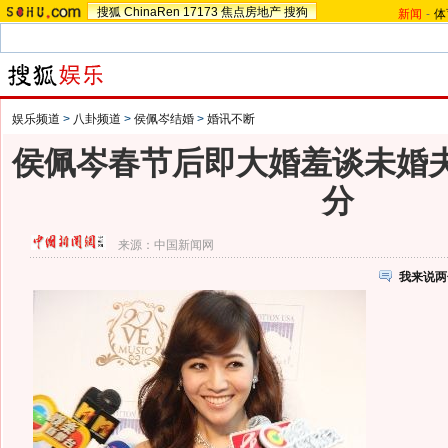
搜狐
ChinaRen
17173
焦点房地产
搜狗
新闻
-
体
娱乐频道
>
八卦频道
>
侯佩岑结婚
>
婚讯不断
侯佩岑春节后即大婚羞谈未婚夫
分
来源：
中国新闻网
我来说两