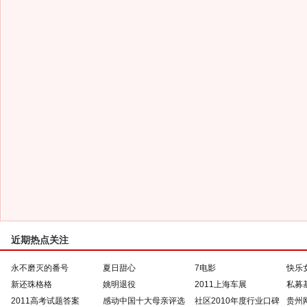
近期热点关注
永不磨灭的番号
夏日甜心
7电影
快乐
新还珠格格
姚明退役
2011上海车展
私募
2011高考试题答案
感动中国十大母亲评选
社区2010年度行业口碑
贵州