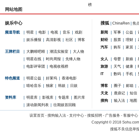
榜
网站地图
娱乐中心
搜狐
|
ChinaRen
|
焦
频道导航
|
明星
|
电影
|
电视
|
音乐
|
戏剧
新闻
|
军事
|
公益
|
|
娱乐播报
|
高清影视
|
社区
|
博客
财经
|
股票
|
理财
|
汽车
|
购车
|
家居
|
王牌栏目
|
大鹏嘚吧嘚
|
潮流实验室
|
大人物
|
明星在线
|
时尚周报
|
先锋人物
女人
|
母婴
|
新娘
|
|
电影评审团
|
电视收视榜
旅游
|
天气
|
健康
|
IT
|
数码
|
手机
|
特色频道
|
明星公益
|
好莱坞
|
香港电影
|
嘻哈音乐
|
独家
|
韩娱
|
日娱
博客
|
圈子
|
邮箱
|
天龙
|
鹿鼎记
|
短信
资料库
|
明星库
|
影视库
|
专题库
|
图片库
搜狗
|
输入法
|
地图
|
滚动新闻列表
|
往期娱首回顾
设置首页
-
搜狗输入法
-
支付中心
-
搜狐招聘
-
广告服务
-
客服中心
Copyright
©
2018 Sohu.com 
搜狐不良信息举