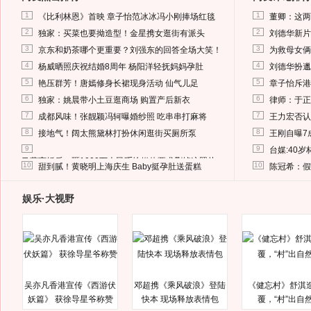
1
1
《比利林恩》首映 章子怡范冰冰冯小刚捧场红毯
董卿：这两
2
2
独家：买菜也要拗造型！金星携女逛街有派头
刘德华新片
3
3
京东和奶茶哪个更重要？刘强东的回答全场大笑！
为救母女俩
4
4
杨威晒照庆祝结婚8周年 杨阳洋轻抚妈妈孕肚
刘德华扮邋
5
5
艳压群芳！唐嫣修身长裙现身活动 仙气儿足
章子怡斥港
6
6
独家：姚晨带小土豆逛商场 购置产后新衣
律师：于正
7
7
成都风味！张靓颖冯轲曝婚纱照 吃串串打麻将
王力宏否认
8
8
接地气！阔太熊黛林打扮休闲逛街买厕所泵
王刚自曝7
9
9
台媒:40
马蓉离婚后，砸1000万人民币给媒体要求删掉这照片
10
10
甜到腻！黄晓明上海庆生 Baby挺孕肚送蛋糕
陈冠希：假
娱乐·大视野
吴亦凡香港宣传《西游伏
邓超携《乘风破浪》登陆
《健忘村》舒淇
妖篇》 获徐导星爷称赞
快本 现场释放表情包
覆，“村”出自