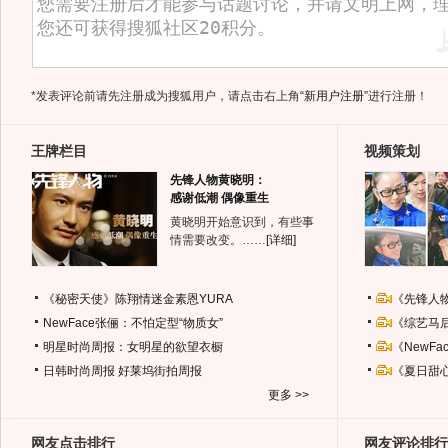
*发表评论前请先注册成为搜狐用户，请点击右上角
“新用户注册”
进行注册！
王牌栏目
视频策划
先锋人物黄晓明：
感谢低潮 偶像重生
黄晓明开始意识到，有些事
情需要改变。……
[详细]
《秘密天使》陈翔情迷金素恩YURA
《先锋人
NewFace张俪：不怕定型“物质女”
《综艺马
明星时尚周报：女明星的欲望衣橱
《NewF
日韩时尚周报
好莱坞街拍周报
《夏日甜
更多 >>
网友点击排行
网友评论排行