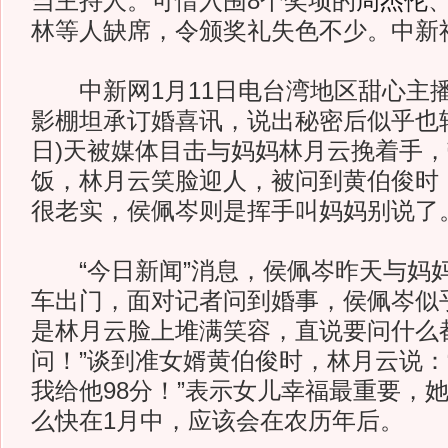
当主持人。可惜入围8个奖项的
周杰伦
林等人缺席，令颁奖礼失色不少。中新
中新网1月11日电台湾地区甜心主
影棚坦承订婚喜讯，说出秘密后似乎也轻
日)天被媒体目击与妈妈林月云挽着手
饭，林月云笑脸迎人，被问到黄伯俊时
很老实，侯佩岑则是挥手叫妈妈别说了
“今日新闻”消息，侯佩岑昨天与妈
车出门，面对记者问到婚事，侯佩岑似
是林月云脸上堆满笑容，直说要问什么
问！”谈到准女婿黄伯俊时，林月云说：
我给他98分！”表示女儿幸福最重要，
么快在1月中，应该会在农历年后。