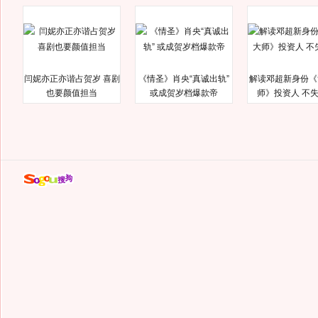
闫妮亦正亦谐占贺岁 喜剧
《情圣》肖央“真诚出轨”
解读邓超新身份《
也要颜值担当
或成贺岁档爆款帝
师》投资人 不